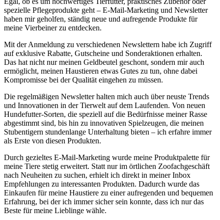
Egal, ob es um hochwertiges Tierfutter, praktisches Zubehör oder⁤
spezielle Pflegeprodukte geht – E-Mail-Marketing und Newsletter⁢
haben mir​ geholfen, ständig neue und aufregende Produkte⁣ für
meine Vierbeiner zu entdecken.
Mit der Anmeldung‌ zu verschiedenen Newslettern habe ich Zugriff
auf exklusive Rabatte, Gutscheine und Sonderaktionen erhalten.
Das hat nicht nur meinen Geldbeutel geschont, sondern mir auch
ermöglicht, meinen‌ Haustieren etwas ​Gutes zu tun, ohne ⁤dabei
Kompromisse bei der Qualität​ eingehen zu müssen.
Die regelmäßigen Newsletter halten mich auch über neuste Trends
und Innovationen in der Tierwelt auf dem Laufenden. Von⁤ neuen
Hundefutter-Sorten,‍ die speziell ⁤auf die Bedürfnisse meiner Rasse
abgestimmt sind,⁤ bis hin zu innovativen Spielzeugen, die meinen
Stubentigern stundenlange⁣ Unterhaltung bieten – ich erfahre immer‌
als Erste von diesen Produkten.
Durch gezieltes E-Mail-Marketing‌ wurde meine Produktpalette für
meine Tiere stetig erweitert. Statt nur im‌ örtlichen Zoofachgeschäft
nach Neuheiten zu⁣ suchen, erhielt ich‍ direkt in meiner Inbox
Empfehlungen zu interessanten⁢ Produkten. Dadurch wurde⁤ das
Einkaufen für meine Haustiere ⁣zu einer aufregenden und bequemen
Erfahrung, bei der ich immer‍ sicher sein konnte, dass ⁢ich nur das
Beste für meine Lieblinge wähle.