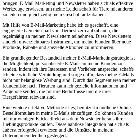
bringen. E-Mail-Marketing und Newsletter haben sich als effektive
Werkzeuge‌ erwiesen, um meine Leidenschaft für Tiere mit anderen⁤
zu teilen und gleichzeitig mein Geschäft aufzubauen.
Mit Hilfe von E-Mail-Marketing habe ich es geschafft, eine‌
engagierte Gemeinschaft von Tierbesitzern aufzubauen, die
regelmäßig an meinen Newslettern teilnehmen. Diese Newsletters
sind ein unverzichtbares Instrument, um meine ⁢Kunden​ über ⁢neue
Produkte, Rabatte und spezielle⁢ Aktionen​ zu informieren.
Ein grundlegender Bestandteil meiner E-Mail-Marketingstrategie ist
die Möglichkeit, ‌personalisierte‍ E-Mails an meine Kunden zu
senden. Indem ich ⁢ihre Interessen und Vorlieben⁢ anspreche, schaffe
ich eine wirkliche Verbindung und sorge dafür,‍ dass​ meine E-Mails
nicht nur belanglose⁣ Werbung⁣ sind. Durch das Segmentieren meiner
Kundenliste nach Tierarten kann ich gezielte ⁤Informationen und
Angebote⁢ senden, die für ihre Bedürfnisse und die ihrer
‌Tiergefährten relevant sind.
Eine weitere effektive Methode ist‌ es, benutzerfreundliche Online-
Bestellformulare‍ in ⁤meine ⁣E-Mails einzufügen. So können Kunden
mit nur wenigen⁢ Klicks direkt aus dem Newsletter heraus ihre
Lieblingsprodukte kaufen. Diese ‍nahtlose Integration hat ​sich als
äußerst ‍erfolgreich erwiesen und die ‍Umsätze in meinem
⁣Unternehmen⁢ deutlich gesteigert.