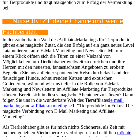
für Tierprodukte und trägt maßgeblich zum Erfolg der Vermarktung
bei.
Nutze JETZT​ deine Chance und werde
Fachberater!
In der zauberhaften Welt‍ des Affiliate-Marketings für Tierprodukte
gibt‌ es eine magische Zutat, ⁣die⁤ den Erfolg auf ein ganz neues‌ Level
katapultieren kann: E-Mail-Marketing und Newsletter.⁤ Mit nur ​
einem Klick öffnen sich die Türen zu einer Vielzahl von
Möglichkeiten, um ⁣Tierliebhaber weltweit‌ zu erreichen und ihre
Herzen mit den neuesten, fantastischsten Angeboten zu erobern.
Begleiten Sie uns auf ​einer spannenden Reise ⁢durch das Land der
flauschigen Hunde, schnurrenden Katzen‍ und ⁢exotischen
Gefiederten, während wir uns tiefer in die Rolle von E-Mail-
Marketing und Newslettern im Affiliate-Marketing ‌für Tierprodukte
stürzen. Bereit, sich in dieses magische Abenteuer zu stürzen? Dann
folgen Sie uns in die ⁤wunderbare Welt des Tieraffiliates!
e-mail-
marketing
-und-
affiliate-marketing
„>1. ⁤“Tierprodukte im ‍Fokus: Die
magische⁤ Verbindung von E-Mail-Marketing und Affiliate-
Marketing“
Als Tierliebhaber gibt es‌ für‌ mich nichts Schöneres, als Zeit mit
meinen geliebten Vierbeinern zu‌ verbringen. Und natürlich
möchte