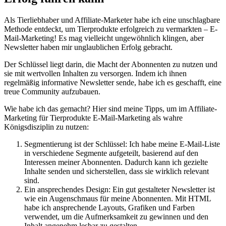
Als Tierliebhaber und Affiliate-Marketer ‍habe ich ​eine unschlagbare
Methode entdeckt, um Tierprodukte erfolgreich zu vermarkten – E-
Mail-Marketing! ‍Es mag vielleicht ungewöhnlich ⁤klingen, aber
Newsletter haben mir ⁣unglaublichen Erfolg⁢ gebracht.
Der Schlüssel liegt darin, die Macht ‍der⁤ Abonnenten zu nutzen und‌
sie mit ‌wertvollen Inhalten zu versorgen. Indem ich ihnen
regelmäßig‌ informative Newsletter sende,⁢ habe ich es geschafft, eine
treue Community aufzubauen.
Wie habe ich das gemacht? Hier sind meine Tipps, um im ⁢Affiliate-
Marketing​ für Tierprodukte E-Mail-Marketing⁤ als ⁣wahre
Königsdisziplin zu nutzen:
Segmentierung ist der Schlüssel: Ich habe meine⁤ E-Mail-Liste
in verschiedene Segmente aufgeteilt, basierend auf den
Interessen meiner⁢ Abonnenten. Dadurch kann ich gezielte
Inhalte senden und sicherstellen, dass sie wirklich relevant
sind.
Ein ansprechendes Design: Ein gut ⁢gestalteter Newsletter ist
wie ein Augenschmaus für meine Abonnenten. ​Mit HTML
habe ich ansprechende Layouts, Grafiken und Farben⁢
verwendet, um ⁣die Aufmerksamkeit zu‍ gewinnen‌ und den
Inhalt angenehm lesbar zu ⁤gestalten.