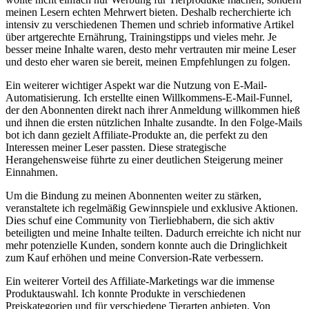
meinen Lesern echten Mehrwert⁢ bieten.⁢ Deshalb recherchierte⁣ ich
intensiv zu verschiedenen Themen ‍und⁢ schrieb informative Artikel
über artgerechte Ernährung, Trainingstipps und vieles mehr.‍ Je
besser meine Inhalte waren, desto mehr⁤ vertrauten mir⁤ meine⁢ Leser
und desto eher waren sie bereit, meinen Empfehlungen zu folgen.
Ein weiterer wichtiger Aspekt war die Nutzung von ⁣E-Mail-
Automatisierung. Ich erstellte einen Willkommens-E-Mail-Funnel,
der den Abonnenten direkt nach ihrer Anmeldung willkommen hieß
und ihnen⁤ die ersten nützlichen Inhalte‌ zusandte. In ⁢den Folge-Mails
bot ich⁢ dann gezielt Affiliate-Produkte an, die perfekt‌ zu den
Interessen​ meiner Leser passten. Diese ‌strategische
Herangehensweise führte zu einer deutlichen⁣ Steigerung meiner
Einnahmen.
Um die Bindung zu meinen Abonnenten weiter zu stärken,
veranstaltete ich regelmäßig Gewinnspiele und exklusive Aktionen.
Dies schuf eine Community von Tierliebhabern, die sich ​aktiv
beteiligten und⁣ meine Inhalte teilten. Dadurch erreichte ich nicht nur
mehr⁣ potenzielle Kunden, sondern konnte auch die Dringlichkeit
zum Kauf erhöhen und ‍meine Conversion-Rate verbessern.
Ein weiterer ⁢Vorteil des Affiliate-Marketings war die immense​
Produktauswahl. Ich​ konnte ‌Produkte in verschiedenen
Preiskategorien und für verschiedene Tierarten⁢ anbieten. Von