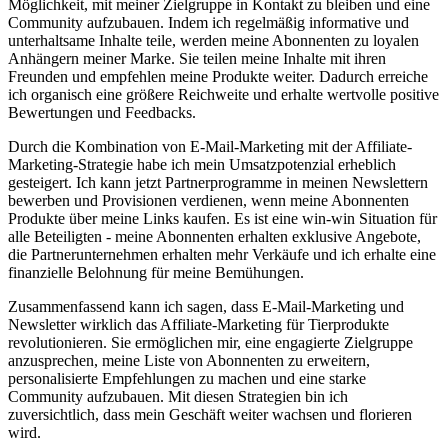
Möglichkeit, mit meiner⁢ Zielgruppe⁢ in Kontakt ‌zu bleiben und eine
Community aufzubauen. Indem ich regelmäßig informative⁢ und
unterhaltsame Inhalte teile, werden meine Abonnenten zu loyalen
Anhängern meiner ⁣Marke. Sie teilen meine Inhalte mit ihren
Freunden ⁤und ⁢empfehlen meine Produkte ⁤weiter. Dadurch erreiche
ich organisch eine größere‍ Reichweite und erhalte wertvolle positive
Bewertungen und Feedbacks.
Durch die Kombination von E-Mail-Marketing⁢ mit der Affiliate-
Marketing-Strategie habe ich mein Umsatzpotenzial ‌erheblich
gesteigert. Ich kann jetzt ⁢Partnerprogramme in meinen Newslettern
bewerben und Provisionen verdienen, wenn meine⁤ Abonnenten
Produkte über meine Links kaufen. Es‌ ist eine win-win Situation für
alle ⁤Beteiligten ‌- meine Abonnenten erhalten exklusive Angebote,
die Partnerunternehmen​ erhalten ‍mehr Verkäufe und⁤ ich erhalte eine
finanzielle Belohnung für meine Bemühungen.
Zusammenfassend kann ⁣ich sagen, dass E-Mail-Marketing und
Newsletter‍ wirklich das Affiliate-Marketing⁤ für Tierprodukte‌
revolutionieren. Sie ermöglichen ​mir, eine engagierte Zielgruppe ​
anzusprechen, meine Liste von Abonnenten zu erweitern,‌
personalisierte Empfehlungen zu machen und eine starke
Community aufzubauen.⁤ Mit diesen Strategien bin ich
zuversichtlich, dass mein ​Geschäft weiter ‍wachsen​ und florieren
wird.