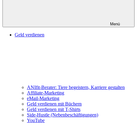
Menü
Geld verdienen
ANIfit-Berater: Tiere begeistern, Karriere gestalten
Affiliate-Marketing
eMail-Marketing
Geld verdienen mit Büchern
Geld verdienen mit T-Shirts
Side-Hustle (Nebenbeschäftigungen)
YouTube