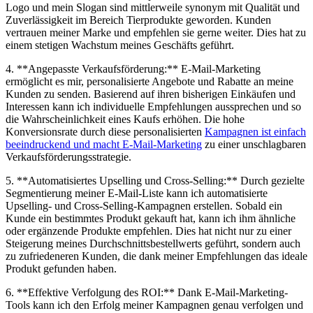
Logo und ‌mein Slogan sind mittlerweile synonym mit Qualität und
Zuverlässigkeit im Bereich Tierprodukte geworden. Kunden
vertrauen⁤ meiner⁢ Marke und empfehlen sie gerne weiter. Dies hat zu
einem stetigen⁤ Wachstum meines Geschäfts geführt.
4. **Angepasste⁣ Verkaufsförderung:** E-Mail-Marketing
ermöglicht es⁣ mir, personalisierte Angebote und Rabatte an meine
‌Kunden zu ⁣senden. Basierend auf⁣ ihren bisherigen Einkäufen und
Interessen⁤ kann ich individuelle Empfehlungen aussprechen und so
die Wahrscheinlichkeit eines Kaufs erhöhen. Die hohe
Konversionsrate durch diese ‍personalisierten
Kampagnen ist einfach
beeindruckend und macht E-Mail-Marketing
zu ​einer unschlagbaren
Verkaufsförderungsstrategie.
5. **Automatisiertes Upselling und ‌Cross-Selling:** Durch⁢ gezielte
Segmentierung meiner E-Mail-Liste kann⁣ ich automatisierte
Upselling- und Cross-Selling-Kampagnen erstellen. Sobald ein
Kunde ein bestimmtes Produkt gekauft hat,⁢ kann ich‌ ihm ähnliche
oder ergänzende Produkte empfehlen. Dies hat nicht nur zu einer
‌Steigerung meines Durchschnittsbestellwerts geführt, sondern auch
zu zufriedeneren Kunden,⁤ die dank meiner ⁢Empfehlungen das​ ideale
Produkt gefunden haben.
6. **Effektive Verfolgung des ROI:** Dank E-Mail-Marketing-
Tools kann ‌ich‍ den Erfolg meiner Kampagnen genau verfolgen und