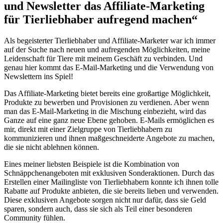
und Newsletter das Affiliate-Marketing
für Tierliebhaber aufregend machen“
Als ​begeisterter Tierliebhaber und Affiliate-Marketer war ich ‌immer
auf‌ der Suche nach neuen‍ und aufregenden Möglichkeiten, meine
Leidenschaft für‌ Tiere mit meinem Geschäft ⁤zu ⁢verbinden. Und
genau hier kommt das E-Mail-Marketing und die⁣ Verwendung von
Newslettern ins Spiel!
Das Affiliate-Marketing bietet ⁣bereits⁣ eine großartige Möglichkeit,
Produkte⁤ zu bewerben und Provisionen zu verdienen. Aber wenn
man das E-Mail-Marketing in die Mischung einbezieht, wird das
Ganze auf eine ganz neue Ebene⁤ gehoben. E-Mails ermöglichen es⁢
mir, direkt mit‌ einer Zielgruppe ‍von Tierliebhabern zu
kommunizieren und ihnen maßgeschneiderte Angebote zu ‌machen,
die sie nicht ablehnen ‌können.
Eines meiner liebsten Beispiele ist die​ Kombination ​von
Schnäppchenangeboten mit exklusiven Sonderaktionen.​ Durch das
Erstellen einer Mailingliste von Tierliebhabern konnte ich ihnen tolle
Rabatte‌ auf Produkte anbieten, die ⁤sie ⁤bereits lieben und ⁣verwenden.
Diese exklusiven Angebote⁣ sorgen ⁣nicht nur dafür, dass sie Geld⁢
sparen, sondern⁢ auch, ​dass⁢ sie sich als Teil einer besonderen
‍Community fühlen.