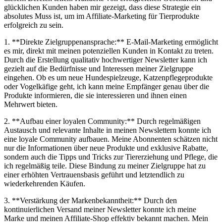
glücklichen ⁢Kunden ⁣haben mir gezeigt,​ dass diese Strategie ein
absolutes Muss ist, um im Affiliate-Marketing für ‍Tierprodukte
erfolgreich zu sein.
1. **Direkte Zielgruppenansprache:** E-Mail-Marketing ermöglicht
es mir, direkt mit meinen potenziellen Kunden in Kontakt zu ​treten.
Durch die Erstellung qualitativ hochwertiger Newsletter kann ich
gezielt auf die Bedürfnisse und Interessen meiner ‌Zielgruppe
eingehen.‌ Ob ⁤es um neue Hundespielzeuge, Katzenpflegeprodukte
oder ‌Vogelkäfige geht, ich ⁤kann meine Empfänger genau ⁢über die
‍Produkte informieren, die sie interessieren und ihnen einen
Mehrwert bieten.
2. **Aufbau einer loyalen Community:** Durch regelmäßigen
Austausch und relevante ⁤Inhalte in meinen ⁢Newslettern‌ konnte ich
eine loyale Community aufbauen. Meine Abonnenten schätzen nicht‍
nur die Informationen über neue Produkte und exklusive Rabatte,
sondern auch ‍die Tipps und Tricks zur Tiererziehung und ‍Pflege, die
ich regelmäßig teile. Diese Bindung zu ⁣meiner Zielgruppe hat zu‍
einer erhöhten Vertrauensbasis‍ geführt und letztendlich zu
wiederkehrenden Käufen.
3.⁣ **Verstärkung der Markenbekanntheit:** Durch den
kontinuierlichen Versand ​meiner Newsletter⁣ konnte ich meine
Marke⁣ und meinen‍ Affiliate-Shop effektiv bekannt machen. Mein