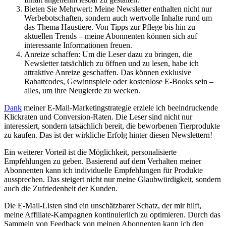
Bieten Sie Mehrwert: Meine Newsletter enthalten⁤ nicht nur
Werbebotschaften, sondern auch⁢ wertvolle ⁢Inhalte rund um
das Thema Haustiere. Von Tipps zur Pflege bis hin zu
aktuellen Trends – meine Abonnenten können ​sich auf
interessante Informationen ⁢freuen.
Anreize schaffen: Um‍ die Leser dazu zu bringen, die
Newsletter tatsächlich zu öffnen und zu lesen, habe ich
attraktive Anreize geschaffen. Das können exklusive
Rabattcodes, Gewinnspiele oder kostenlose E-Books sein –
alles, um ⁣ihre Neugierde ⁣zu wecken.
Dank
meiner E-Mail-Marketingstrategie erziele ich beeindruckende
Klickraten und Conversion-Raten. Die Leser sind nicht nur
interessiert, sondern tatsächlich‌ bereit, die beworbenen⁢ Tierprodukte
zu kaufen. Das ist​ der wirkliche ⁢Erfolg hinter diesen⁤ Newslettern!
Ein ​weiterer ⁣Vorteil ist ‍die Möglichkeit, personalisierte
Empfehlungen zu geben. Basierend auf dem Verhalten meiner⁢
Abonnenten kann ich individuelle Empfehlungen für Produkte
aussprechen. Das steigert nicht nur meine⁣ Glaubwürdigkeit, sondern⁢
auch die Zufriedenheit der Kunden.
Die⁤ E-Mail-Listen‍ sind ein unschätzbarer Schatz, der mir hilft,
meine Affiliate-Kampagnen kontinuierlich zu optimieren. Durch das
Sammeln von Feedback von meinen Abonnenten kann ich den