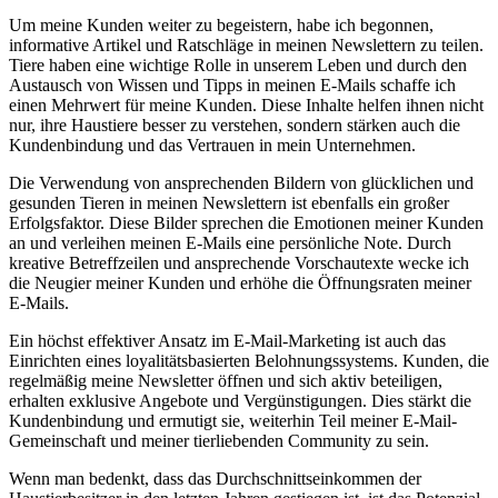
Um meine​ Kunden weiter zu begeistern, habe ich begonnen,
informative Artikel ‌und Ratschläge in⁢ meinen Newslettern zu⁢ teilen.
Tiere haben ⁢eine ‌wichtige Rolle in unserem Leben und durch den
Austausch von Wissen ​und Tipps in meinen ⁤E-Mails ​schaffe ich
einen Mehrwert für meine ⁢Kunden. Diese Inhalte helfen ihnen nicht
nur, ihre Haustiere besser zu verstehen, sondern stärken auch⁣ die⁢
Kundenbindung und das Vertrauen​ in mein Unternehmen.
Die Verwendung ⁣von ansprechenden ​Bildern von glücklichen und
⁣gesunden Tieren in meinen Newslettern ist ebenfalls ein‌ großer
Erfolgsfaktor. Diese Bilder sprechen die Emotionen meiner Kunden
an und verleihen meinen E-Mails eine persönliche Note. Durch
kreative Betreffzeilen und ansprechende​ Vorschautexte wecke ich
die Neugier meiner Kunden und erhöhe die Öffnungsraten meiner
E-Mails.
Ein höchst effektiver Ansatz ⁣im E-Mail-Marketing⁤ ist auch das
Einrichten eines loyalitätsbasierten ‍Belohnungssystems. Kunden, die
regelmäßig meine⁢ Newsletter öffnen und sich aktiv beteiligen,
erhalten exklusive Angebote ‌und Vergünstigungen. ​Dies stärkt die
Kundenbindung und ermutigt sie, weiterhin Teil meiner E-Mail-
Gemeinschaft und meiner tierliebenden Community ‌zu sein.
Wenn man bedenkt, dass das ⁢Durchschnittseinkommen der