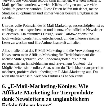
Verwendung ⁢von Analysetools kann ich sehen,⁢ wie viele meiner E-
Mails geöffnet ‍wurden, wie viele Klicks erfolgten und wie viele
Verkäufe generiert wurden. Diese Daten helfen mir dabei, meine
Strategie zu optimieren und immer wieder bessere Ergebnisse‌ zu
erzielen.
Um das volle Potenzial des E-Mail-Marketings auszuschöpfen, ist es
wichtig, einen ⁤ansprechenden und benutzerfreundlichen Newsletter
zu⁢ erstellen. Ein attraktives ​Design, klare Call-to-Actions‍ und
hochwertiger Content sind ⁤entscheidend, um‌ das⁣ Interesse meiner
Leser zu wecken und ihre Aufmerksamkeit zu halten.
Alles in​ allem ⁣hat das ⁤E-Mail-Marketing und die ​Verwendung von
Newslettern mein Affiliate-Marketing⁤ für Tierliebhaber auf die
nächste Stufe gebracht. Von ​Sonderangeboten bis hin zu
personalisierten Empfehlungen und‌ relevantem Content -​ die
Möglichkeiten sind endlos. Also, wenn du Tierliebhaber ansprechen
möchtest, probiere dich unbedingt im E-Mail-Marketing aus. Du​
wirst überrascht sein, welchen ‌Einfluss es haben kann!
6. „E-Mail-Marketing-Könige: Wie
Affiliate-Marketing für Tierprodukte
dank ‌Newslettern zu unglaublichem
Erfolg führen kann“