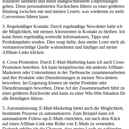
Haustiere⁣ sammeln und ihnen ⁣maßgeschneiderte Empfehlungen​
geben. Diese personalisierten Nachrichten führen zu‌ einer größeren
Bindung zwischen ​mir und meinen Lesern, was⁣ wiederum ‍zu mehr
Conversions führen kann.
3. Regelmäßiger Kontakt: Durch regelmäßige Newsletter habe ich
die Möglichkeit, mit ⁢meinen Abonnenten‌ in Kontakt zu bleiben. Ich
kann ihnen ​regelmäßig wertvolle Informationen, Tipps und
Produktupdates senden. Dies sorgt dafür, dass meine Leser⁣ mich als
vertrauenswürdige Quelle wahrnehmen ​und häufiger auf meine
Affiliate-Links klicken.
4. Cross-Promotion: Durch E-Mail-Marketing‌ kann ich auch Cross-
Promotion betreiben. Ich kann beispielsweise⁢ mit anderen‌ Affiliate-
Marketern oder Unternehmen in der Tierbranche zusammenarbeiten ​
und ihre Produkte oder Dienstleistungen in ‌meinen Newslettern
bewerben. Im Gegenzug können sie meine Produkte oder
Dienstleistungen bewerben. Diese Art⁣ der Zusammenarbeit führt zu
einer größeren Reichweite‌ und kann​ zu ⁢einer Win-Win-Situation für
‌alle Beteiligten führen.
5. Automatisierung: E-Mail-Marketing bietet auch die Möglichkeit,
bestimmte Prozesse zu⁢ automatisieren. Zum Beispiel kann ich
automatisierte⁤ Follow-up-E-Mails einrichten, um ‍nach dem Klick
auf einen Affiliate-Link ​eine Reihe von ⁣E-Mails zu versenden.
Dadurch ‌erhöhe ich die Chancen, dass meine Leads zu zahlenden⁣