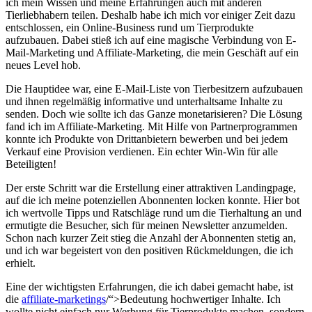
ich mein Wissen und meine Erfahrungen auch mit anderen
Tierliebhabern teilen. Deshalb ⁢habe ich mich vor einiger Zeit dazu
entschlossen, ein Online-Business⁢ rund um Tierprodukte
⁢aufzubauen. Dabei stieß​ ich ​auf eine magische ⁢Verbindung von ​E-
Mail-Marketing⁣ und Affiliate-Marketing, die mein Geschäft auf ein
neues Level hob.
Die​ Hauptidee war, eine E-Mail-Liste⁢ von Tierbesitzern aufzubauen
und ihnen⁤ regelmäßig informative und unterhaltsame ⁢Inhalte ⁤zu
senden. Doch wie sollte ich das Ganze monetarisieren? Die Lösung
fand ich im Affiliate-Marketing. Mit Hilfe von Partnerprogrammen
konnte ich Produkte von Drittanbietern bewerben und bei jedem
Verkauf eine Provision verdienen. Ein echter Win-Win für alle
Beteiligten!
Der ‌erste Schritt war die Erstellung einer attraktiven Landingpage,
auf die ich meine potenziellen⁤ Abonnenten‌ locken konnte. Hier bot
ich wertvolle Tipps und Ratschläge rund um die ⁢Tierhaltung an und
ermutigte die Besucher, sich für meinen Newsletter anzumelden.
Schon nach kurzer Zeit stieg die Anzahl der Abonnenten stetig an,
und ich war​ begeistert von den positiven​ Rückmeldungen, ⁤die ich
erhielt.
Eine​ der wichtigsten Erfahrungen, die ich dabei gemacht habe, ist
die
affiliate-marketings
/“>Bedeutung hochwertiger ‌Inhalte. ‌Ich
wollte nicht einfach nur Werbung für Tierprodukte machen, sondern