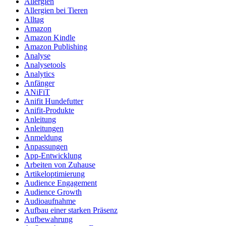
Allergien
Allergien bei Tieren
Alltag
Amazon
Amazon Kindle
Amazon Publishing
Analyse
Analysetools
Analytics
Anfänger
ANiFiT
Anifit Hundefutter
Anifit-Produkte
Anleitung
Anleitungen
Anmeldung
Anpassungen
App-Entwicklung
Arbeiten von Zuhause
Artikeloptimierung
Audience Engagement
Audience Growth
Audioaufnahme
Aufbau einer starken Präsenz
Aufbewahrung