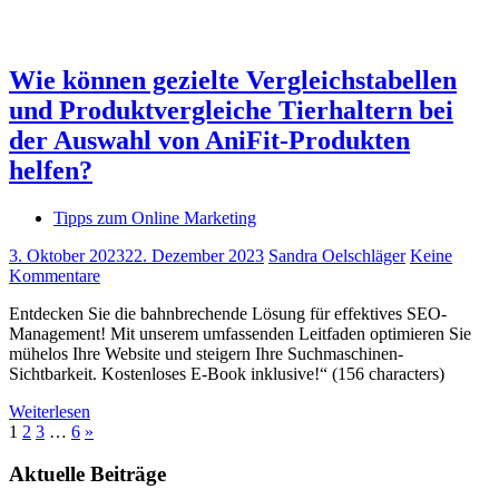
Wie können gezielte Vergleichstabellen
und Produktvergleiche Tierhaltern bei
der Auswahl von AniFit-Produkten
helfen?
Tipps zum Online Marketing
3. Oktober 2023
22. Dezember 2023
Sandra Oelschläger
Keine
Kommentare
Entdecken Sie die bahnbrechende Lösung für effektives SEO-
Management! Mit unserem umfassenden Leitfaden optimieren Sie
mühelos Ihre Website und steigern Ihre Suchmaschinen-
Sichtbarkeit. Kostenloses E-Book inklusive!“ (156 characters)
Weiterlesen
Seitennummerierung
Nächste
1
2
3
…
6
»
Beiträge
der
Aktuelle Beiträge
Beiträge