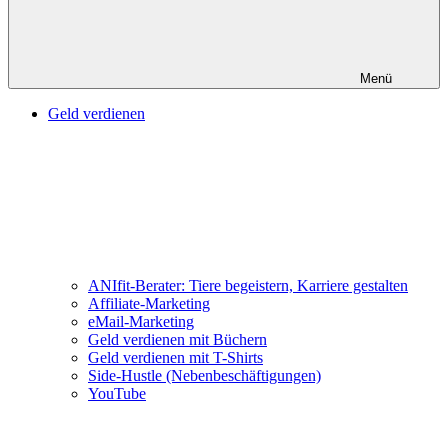
Menü
Geld verdienen
ANIfit-Berater: Tiere begeistern, Karriere gestalten
Affiliate-Marketing
eMail-Marketing
Geld verdienen mit Büchern
Geld verdienen mit T-Shirts
Side-Hustle (Nebenbeschäftigungen)
YouTube