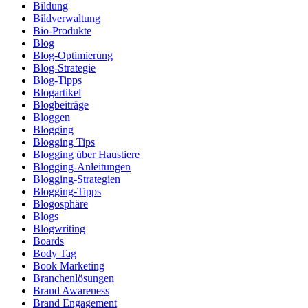
Bildung
Bildverwaltung
Bio-Produkte
Blog
Blog-Optimierung
Blog-Strategie
Blog-Tipps
Blogartikel
Blogbeiträge
Bloggen
Blogging
Blogging Tips
Blogging über Haustiere
Blogging-Anleitungen
Blogging-Strategien
Blogging-Tipps
Blogosphäre
Blogs
Blogwriting
Boards
Body Tag
Book Marketing
Branchenlösungen
Brand Awareness
Brand Engagement