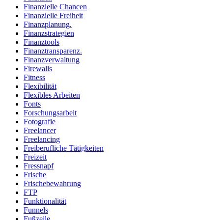
Finanzielle Chancen
Finanzielle Freiheit
Finanzplanung.
Finanzstrategien
Finanztools
Finanztransparenz.
Finanzverwaltung
Firewalls
Fitness
Flexibilität
Flexibles Arbeiten
Fonts
Forschungsarbeit
Fotografie
Freelancer
Freelancing
Freiberufliche Tätigkeiten
Freizeit
Fressnapf
Frische
Frischebewahrung
FTP
Funktionalität
Funnels
Fußzeile