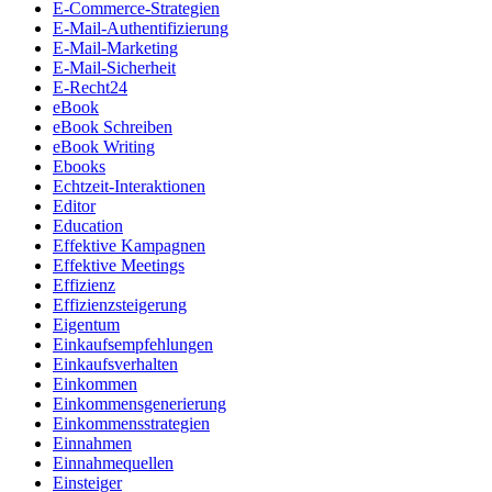
E-Commerce-Strategien
E-Mail-Authentifizierung
E-Mail-Marketing
E-Mail-Sicherheit
E-Recht24
eBook
eBook Schreiben
eBook Writing
Ebooks
Echtzeit-Interaktionen
Editor
Education
Effektive Kampagnen
Effektive Meetings
Effizienz
Effizienzsteigerung
Eigentum
Einkaufsempfehlungen
Einkaufsverhalten
Einkommen
Einkommensgenerierung
Einkommensstrategien
Einnahmen
Einnahmequellen
Einsteiger