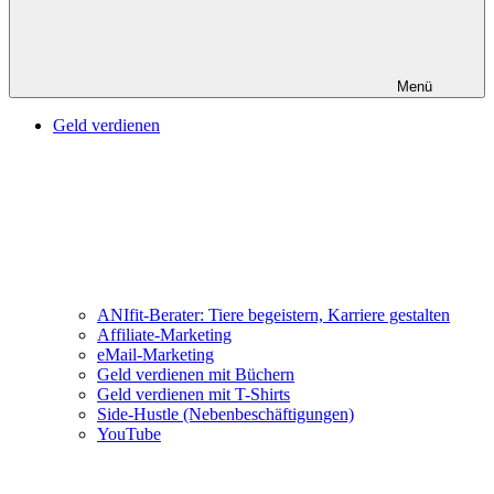
Menü
Geld verdienen
ANIfit-Berater: Tiere begeistern, Karriere gestalten
Affiliate-Marketing
eMail-Marketing
Geld verdienen mit Büchern
Geld verdienen mit T-Shirts
Side-Hustle (Nebenbeschäftigungen)
YouTube