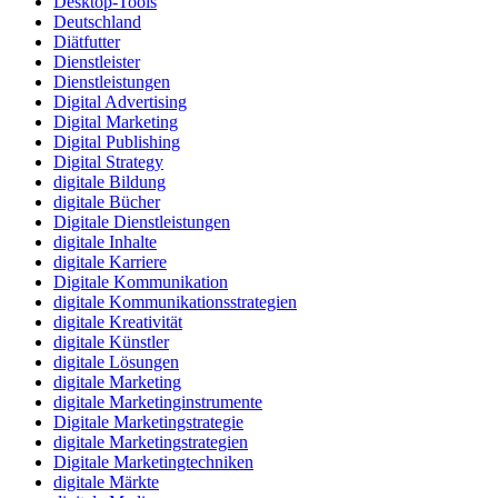
Desktop-Tools
Deutschland
Diätfutter
Dienstleister
Dienstleistungen
Digital Advertising
Digital Marketing
Digital Publishing
Digital Strategy
digitale Bildung
digitale Bücher
Digitale Dienstleistungen
digitale Inhalte
digitale Karriere
Digitale Kommunikation
digitale Kommunikationsstrategien
digitale Kreativität
digitale Künstler
digitale Lösungen
digitale Marketing
digitale Marketinginstrumente
Digitale Marketingstrategie
digitale Marketingstrategien
Digitale Marketingtechniken
digitale Märkte