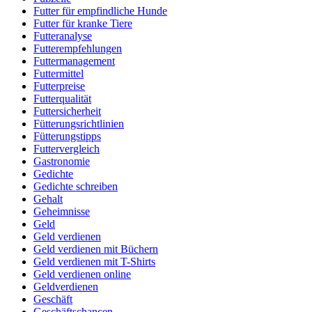
Futter für empfindliche Hunde
Futter für kranke Tiere
Futteranalyse
Futterempfehlungen
Futtermanagement
Futtermittel
Futterpreise
Futterqualität
Futtersicherheit
Fütterungsrichtlinien
Fütterungstipps
Futtervergleich
Gastronomie
Gedichte
Gedichte schreiben
Gehalt
Geheimnisse
Geld
Geld verdienen
Geld verdienen mit Büchern
Geld verdienen mit T-Shirts
Geld verdienen online
Geldverdienen
Geschäft
Geschäftschancen