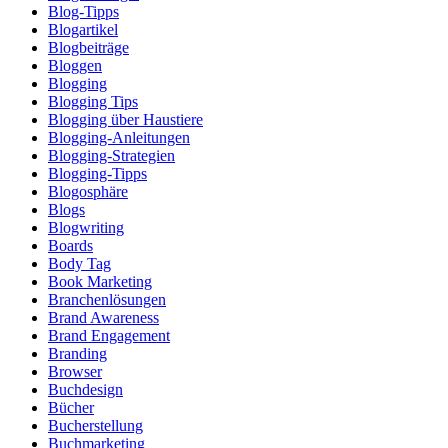
Blog-Tipps
Blogartikel
Blogbeiträge
Bloggen
Blogging
Blogging Tips
Blogging über Haustiere
Blogging-Anleitungen
Blogging-Strategien
Blogging-Tipps
Blogosphäre
Blogs
Blogwriting
Boards
Body Tag
Book Marketing
Branchenlösungen
Brand Awareness
Brand Engagement
Branding
Browser
Buchdesign
Bücher
Bucherstellung
Buchmarketing