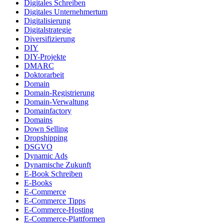
Digitales Schreiben
Digitales Unternehmertum
Digitalisierung
Digitalstrategie
Diversifizierung
DIY
DIY-Projekte
DMARC
Doktorarbeit
Domain
Domain-Registrierung
Domain-Verwaltung
Domainfactory
Domains
Down Selling
Dropshipping
DSGVO
Dynamic Ads
Dynamische Zukunft
E-Book Schreiben
E-Books
E-Commerce
E-Commerce Tipps
E-Commerce-Hosting
E-Commerce-Plattformen