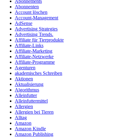
Abonnements
Abonnenten
Account löschen
Account-Management
AdSense
Advertising Strategies
Advertising Trends.
Affiliate für Tierprodukte
Affiliate-Links
Affiliate-Marketing
Affiliate-Netzwerke
Affiliate-Programme
Agenturen
akademisches Schreiben
Aktionen
Aktualisierung
Algorithmus
Alleinfutter
Alleinfuttermittel
Allergien
Allergien bei Tieren
Alltag
Amazon
Amazon Kindle
Amazon Publishing