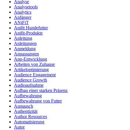
Analyse
Analysetools
Analytics
Anfänger
ANiFiT
Anifit Hundefutter
Anifit-Produkte
Anleitung
Anleitungen
Anmeldung
Anpassungen
App-Entwicklung
Arbeiten von Zuhause
Artikeloptimierung
Audience Engagement
Audience Growth
Audioaufnahme
Aufbau einer starken Präsenz
Aufbewahrung
Aufbewahrung von Futter
Austausch
Authentizität
Author Resources
Automatisierung
Autor