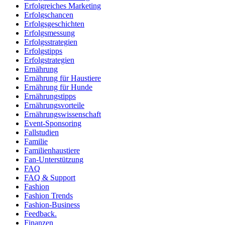
Erfolgreiches Marketing
Erfolgschancen
Erfolgsgeschichten
Erfolgsmessung
Erfolgsstrategien
Erfolgstipps
Erfolgstrategien
Ernährung
Ernährung für Haustiere
Ernährung für Hunde
Ernährungstipps
Ernährungsvorteile
Ernährungswissenschaft
Event-Sponsoring
Fallstudien
Familie
Familienhaustiere
Fan-Unterstützung
FAQ
FAQ & Support
Fashion
Fashion Trends
Fashion-Business
Feedback.
Finanzen