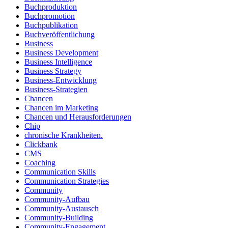
Buchproduktion
Buchpromotion
Buchpublikation
Buchveröffentlichung
Business
Business Development
Business Intelligence
Business Strategy
Business-Entwicklung
Business-Strategien
Chancen
Chancen im Marketing
Chancen und Herausforderungen
Chip
chronische Krankheiten.
Clickbank
CMS
Coaching
Communication Skills
Communication Strategies
Community
Community-Aufbau
Community-Austausch
Community-Building
Community-Engagement