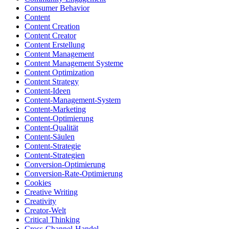
Consumer Behavior
Content
Content Creation
Content Creator
Content Erstellung
Content Management
Content Management Systeme
Content Optimization
Content Strategy
Content-Ideen
Content-Management-System
Content-Marketing
Content-Optimierung
Content-Qualität
Content-Säulen
Content-Strategie
Content-Strategien
Conversion-Optimierung
Conversion-Rate-Optimierung
Cookies
Creative Writing
Creativity
Creator-Welt
Critical Thinking
Cross-Channel-Handel