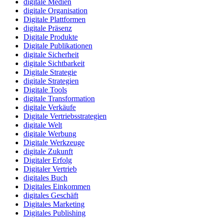
digitale Medien
digitale Organisation
Digitale Plattformen
digitale Präsenz
Digitale Produkte
Digitale Publikationen
digitale Sicherheit
digitale Sichtbarkeit
Digitale Strategie
digitale Strategien
Digitale Tools
digitale Transformation
digitale Verkäufe
Digitale Vertriebsstrategien
digitale Welt
digitale Werbung
Digitale Werkzeuge
digitale Zukunft
Digitaler Erfolg
Digitaler Vertrieb
digitales Buch
Digitales Einkommen
digitales Geschäft
Digitales Marketing
Digitales Publishing