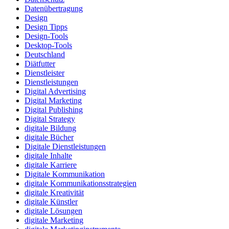
Datenübertragung
Design
Design Tipps
Design-Tools
Desktop-Tools
Deutschland
Diätfutter
Dienstleister
Dienstleistungen
Digital Advertising
Digital Marketing
Digital Publishing
Digital Strategy
digitale Bildung
digitale Bücher
Digitale Dienstleistungen
digitale Inhalte
digitale Karriere
Digitale Kommunikation
digitale Kommunikationsstrategien
digitale Kreativität
digitale Künstler
digitale Lösungen
digitale Marketing