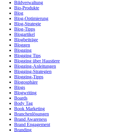
Bildverwaltung
Bio-Produkte
Blog
Blog-Optimierung
Blog-Strategie
Blog-Tipps
Blogartikel
Blogbeiträge
Bloggen
Blogging
Blogging Tips
Blogging über Haustiere
Blogging-Anleitungen
Blogging-Strategien
Blogging-Tipps
Blogosphäre
Blogs
Blogwriting
Boards
Body Tag
Book Marketing
Branchenlösungen
Brand Awareness
Brand Engagement
Branding