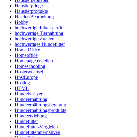
Haustierliebhaber
Haustierpflege
Haustierprodukte
Header-Bearbeitung
Hobby
hochwertige Inhaltsstoffe
hochwertige Tiernahrung
hochwertige Zutaten
hochwertiges Hundefutter
Home Office
Homeoffice
Homepage erstellen
Homeschooling
Hosterwechsel
HostEurope
Hosting
HTML
Hundebesitzer
Hundeernährung
Hundeernährungsberatung
Hundeernährungsprodukte
Hundeerziehung
Hundefutter
Hundefutter-Vergleich
Hundefutteralternativen