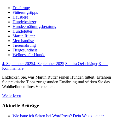
Ernährung
Fütterungstipps
Haustiere
Hundebesitzer
Hundeernährungsberatung
Hundefutter
Martin Rütter
Merchandise
Tierernährung
Tiergesundheit
Wellness für Hunde
4. September 2025
4. September 2025
Sandra Oelschläger
Keine
Kommentare
Entdecken Sie, was Martin Rütter seinen Hunden füttert! Erfahren
Sie praktische Tipps zur gesunden Ernährung und stärken Sie das
Wohlbefinden Ihres Vierbeiners.
Weiterlesen
Aktuelle Beiträge
Wie baue ich Seiten bei WordPress? Dein Weg zu einer