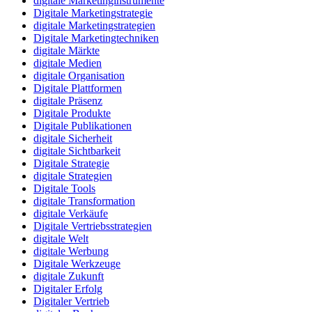
digitale Marketinginstrumente
Digitale Marketingstrategie
digitale Marketingstrategien
Digitale Marketingtechniken
digitale Märkte
digitale Medien
digitale Organisation
Digitale Plattformen
digitale Präsenz
Digitale Produkte
Digitale Publikationen
digitale Sicherheit
digitale Sichtbarkeit
Digitale Strategie
digitale Strategien
Digitale Tools
digitale Transformation
digitale Verkäufe
Digitale Vertriebsstrategien
digitale Welt
digitale Werbung
Digitale Werkzeuge
digitale Zukunft
Digitaler Erfolg
Digitaler Vertrieb