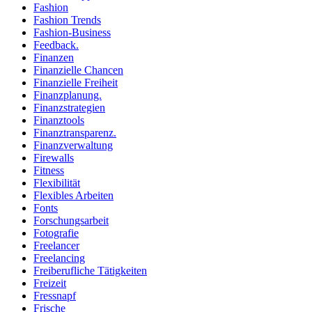
Fashion
Fashion Trends
Fashion-Business
Feedback.
Finanzen
Finanzielle Chancen
Finanzielle Freiheit
Finanzplanung.
Finanzstrategien
Finanztools
Finanztransparenz.
Finanzverwaltung
Firewalls
Fitness
Flexibilität
Flexibles Arbeiten
Fonts
Forschungsarbeit
Fotografie
Freelancer
Freelancing
Freiberufliche Tätigkeiten
Freizeit
Fressnapf
Frische