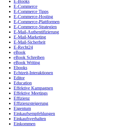
E-Books
E-Commerce
E-Commerce Tipps
E-Commerce-Hosting
E-Commerce-Plattformen
E-Commerce-Strategien
E-Mail-Authentifizierung
E-Mail-Marketing
E-Mail-Sicherheit
E-Recht24
eBook
eBook Schreiben
eBook Writing
Ebooks
Echtzeit-Interaktionen
Editor
Education
Effektive Kampagnen
Effektive Meetings
Effizienz
Effizienzsteigerung
Eigentum
Einkaufsempfehlungen
Einkaufsverhalten
Einkommen