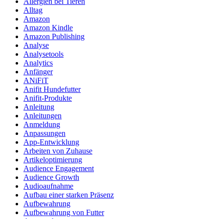
Allergien bei Tieren
Alltag
Amazon
Amazon Kindle
Amazon Publishing
Analyse
Analysetools
Analytics
Anfänger
ANiFiT
Anifit Hundefutter
Anifit-Produkte
Anleitung
Anleitungen
Anmeldung
Anpassungen
App-Entwicklung
Arbeiten von Zuhause
Artikeloptimierung
Audience Engagement
Audience Growth
Audioaufnahme
Aufbau einer starken Präsenz
Aufbewahrung
Aufbewahrung von Futter