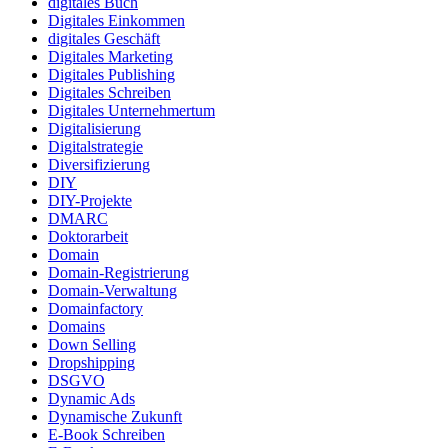
digitales Buch
Digitales Einkommen
digitales Geschäft
Digitales Marketing
Digitales Publishing
Digitales Schreiben
Digitales Unternehmertum
Digitalisierung
Digitalstrategie
Diversifizierung
DIY
DIY-Projekte
DMARC
Doktorarbeit
Domain
Domain-Registrierung
Domain-Verwaltung
Domainfactory
Domains
Down Selling
Dropshipping
DSGVO
Dynamic Ads
Dynamische Zukunft
E-Book Schreiben