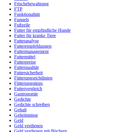
Frischebewahrung
FTP
Funktionalität
Funnels
Fußzeile
Futter für empfindliche Hunde
Futter für kranke Tiere
Futteranalyse
Futterempfehlungen
Futtermanagement
Futtermittel
Futterpreise
Futterqualität
Futtersicherheit
Fütterungsrichtlinien
Fütterungstipps
Futtervergleich
Gastronomie
Gedichte
Gedichte schreiben
Gehalt
Geheimnisse
Geld
Geld verdienen
Geld verdienen mit Büchern