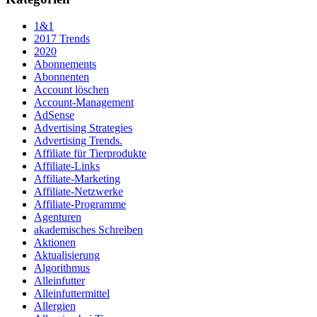
1&1
2017 Trends
2020
Abonnements
Abonnenten
Account löschen
Account-Management
AdSense
Advertising Strategies
Advertising Trends.
Affiliate für Tierprodukte
Affiliate-Links
Affiliate-Marketing
Affiliate-Netzwerke
Affiliate-Programme
Agenturen
akademisches Schreiben
Aktionen
Aktualisierung
Algorithmus
Alleinfutter
Alleinfuttermittel
Allergien