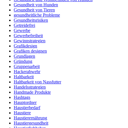
Gesundheit von Hunden
Gesundheit von Tieren
gesundheitliche Probleme
Gesundheitsrisiken
Getreidefrei
Gewerbe
Gewerbefreiheit
Gewinnstrategien
Grafikdesign
Grafiken designen
Grundlagen
Gründung
Gruppenarbeit
Hackerabwehr
Haltbarkeit
Haltbarkeit von Nassfutter
Handelsstrategien
Handmade Produkte
Hashtags
Hauptordner
Haustierbedarf
Haustiere
Haustierernährung
Haustiergesundheit