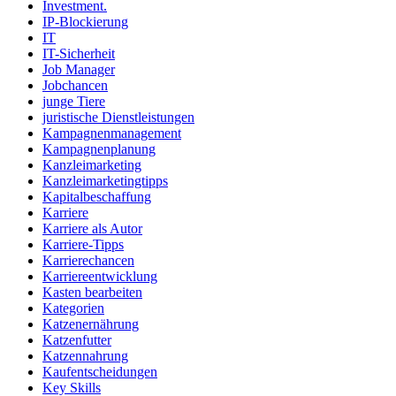
Investment.
IP-Blockierung
IT
IT-Sicherheit
Job Manager
Jobchancen
junge Tiere
juristische Dienstleistungen
Kampagnenmanagement
Kampagnenplanung
Kanzleimarketing
Kanzleimarketingtipps
Kapitalbeschaffung
Karriere
Karriere als Autor
Karriere-Tipps
Karrierechancen
Karriereentwicklung
Kasten bearbeiten
Kategorien
Katzenernährung
Katzenfutter
Katzennahrung
Kaufentscheidungen
Key Skills