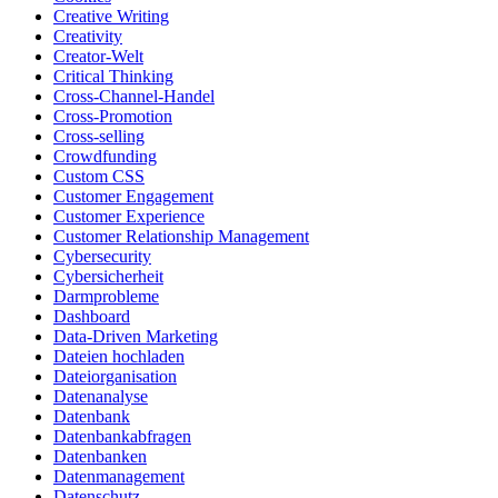
Creative Writing
Creativity
Creator-Welt
Critical Thinking
Cross-Channel-Handel
Cross-Promotion
Cross-selling
Crowdfunding
Custom CSS
Customer Engagement
Customer Experience
Customer Relationship Management
Cybersecurity
Cybersicherheit
Darmprobleme
Dashboard
Data-Driven Marketing
Dateien hochladen
Dateiorganisation
Datenanalyse
Datenbank
Datenbankabfragen
Datenbanken
Datenmanagement
Datenschutz