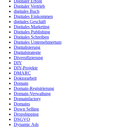
Digitaler Erfolg
Digitaler Vertrieb
digitales Buch
Digitales Einkommen
digitales Geschäft
Digitales Marketing
Digitales Publishing
Digitales Schreiben
Digitales Unternehmertum
Digitalisierung
Digitalstrategie
Diversifizierung
DIY
DIY-Projekte
DMARC
Doktorarbeit
Domain
Domain-Registrierung
Domain-Verwaltung
Domainfactory
Domains
Down Selling
Dropshipping
DSGVO
Dynamic Ads