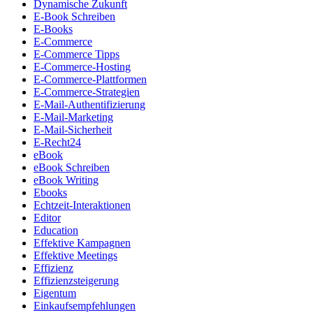
Dynamische Zukunft
E-Book Schreiben
E-Books
E-Commerce
E-Commerce Tipps
E-Commerce-Hosting
E-Commerce-Plattformen
E-Commerce-Strategien
E-Mail-Authentifizierung
E-Mail-Marketing
E-Mail-Sicherheit
E-Recht24
eBook
eBook Schreiben
eBook Writing
Ebooks
Echtzeit-Interaktionen
Editor
Education
Effektive Kampagnen
Effektive Meetings
Effizienz
Effizienzsteigerung
Eigentum
Einkaufsempfehlungen