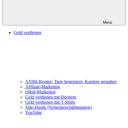
Menü
Geld verdienen
ANIfit-Berater: Tiere begeistern, Karriere gestalten
Affiliate-Marketing
eMail-Marketing
Geld verdienen mit Büchern
Geld verdienen mit T-Shirts
Side-Hustle (Nebenbeschäftigungen)
YouTube