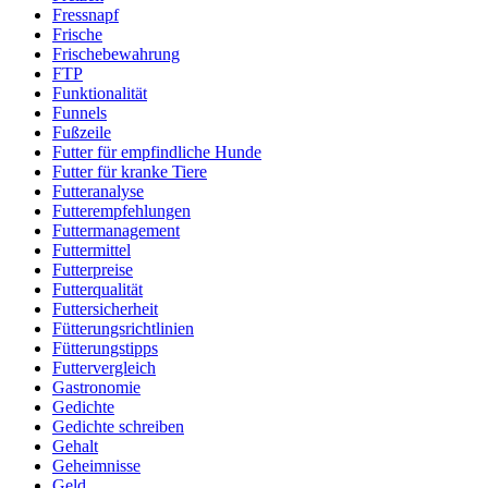
Fressnapf
Frische
Frischebewahrung
FTP
Funktionalität
Funnels
Fußzeile
Futter für empfindliche Hunde
Futter für kranke Tiere
Futteranalyse
Futterempfehlungen
Futtermanagement
Futtermittel
Futterpreise
Futterqualität
Futtersicherheit
Fütterungsrichtlinien
Fütterungstipps
Futtervergleich
Gastronomie
Gedichte
Gedichte schreiben
Gehalt
Geheimnisse
Geld