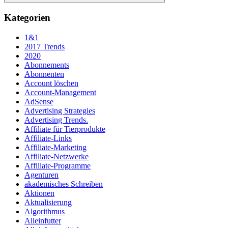
Suchen
Kategorien
1&1
2017 Trends
2020
Abonnements
Abonnenten
Account löschen
Account-Management
AdSense
Advertising Strategies
Advertising Trends.
Affiliate für Tierprodukte
Affiliate-Links
Affiliate-Marketing
Affiliate-Netzwerke
Affiliate-Programme
Agenturen
akademisches Schreiben
Aktionen
Aktualisierung
Algorithmus
Alleinfutter