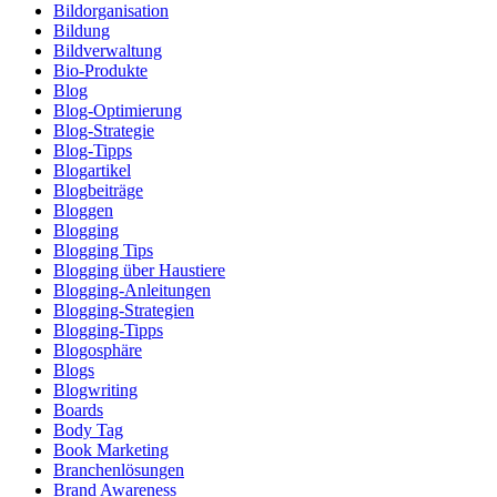
Bildorganisation
Bildung
Bildverwaltung
Bio-Produkte
Blog
Blog-Optimierung
Blog-Strategie
Blog-Tipps
Blogartikel
Blogbeiträge
Bloggen
Blogging
Blogging Tips
Blogging über Haustiere
Blogging-Anleitungen
Blogging-Strategien
Blogging-Tipps
Blogosphäre
Blogs
Blogwriting
Boards
Body Tag
Book Marketing
Branchenlösungen
Brand Awareness