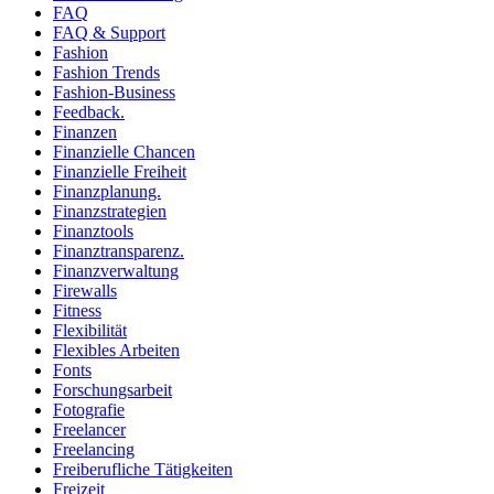
FAQ
FAQ & Support
Fashion
Fashion Trends
Fashion-Business
Feedback.
Finanzen
Finanzielle Chancen
Finanzielle Freiheit
Finanzplanung.
Finanzstrategien
Finanztools
Finanztransparenz.
Finanzverwaltung
Firewalls
Fitness
Flexibilität
Flexibles Arbeiten
Fonts
Forschungsarbeit
Fotografie
Freelancer
Freelancing
Freiberufliche Tätigkeiten
Freizeit