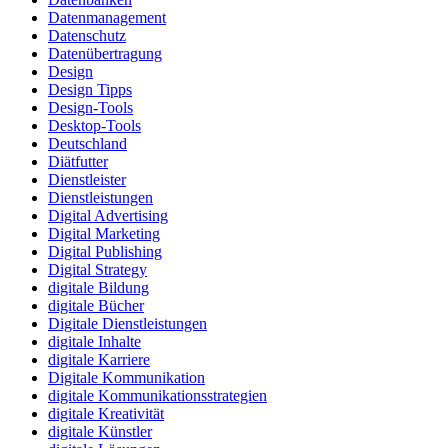
Datenmanagement
Datenschutz
Datenübertragung
Design
Design Tipps
Design-Tools
Desktop-Tools
Deutschland
Diätfutter
Dienstleister
Dienstleistungen
Digital Advertising
Digital Marketing
Digital Publishing
Digital Strategy
digitale Bildung
digitale Bücher
Digitale Dienstleistungen
digitale Inhalte
digitale Karriere
Digitale Kommunikation
digitale Kommunikationsstrategien
digitale Kreativität
digitale Künstler