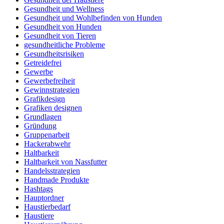
Gesundheit und Wellness
Gesundheit und Wohlbefinden von Hunden
Gesundheit von Hunden
Gesundheit von Tieren
gesundheitliche Probleme
Gesundheitsrisiken
Getreidefrei
Gewerbe
Gewerbefreiheit
Gewinnstrategien
Grafikdesign
Grafiken designen
Grundlagen
Gründung
Gruppenarbeit
Hackerabwehr
Haltbarkeit
Haltbarkeit von Nassfutter
Handelsstrategien
Handmade Produkte
Hashtags
Hauptordner
Haustierbedarf
Haustiere