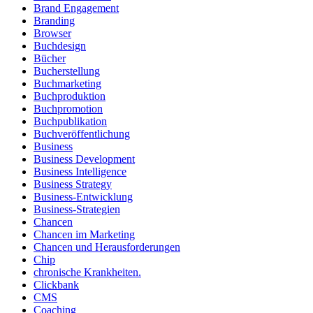
Brand Engagement
Branding
Browser
Buchdesign
Bücher
Bucherstellung
Buchmarketing
Buchproduktion
Buchpromotion
Buchpublikation
Buchveröffentlichung
Business
Business Development
Business Intelligence
Business Strategy
Business-Entwicklung
Business-Strategien
Chancen
Chancen im Marketing
Chancen und Herausforderungen
Chip
chronische Krankheiten.
Clickbank
CMS
Coaching