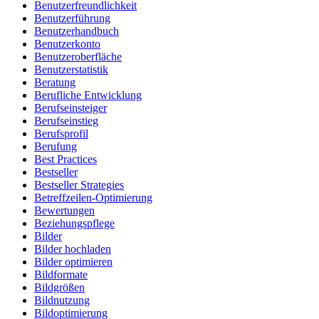
Benutzerfreundlichkeit
Benutzerführung
Benutzerhandbuch
Benutzerkonto
Benutzeroberfläche
Benutzerstatistik
Beratung
Berufliche Entwicklung
Berufseinsteiger
Berufseinstieg
Berufsprofil
Berufung
Best Practices
Bestseller
Bestseller Strategies
Betreffzeilen-Optimierung
Bewertungen
Beziehungspflege
Bilder
Bilder hochladen
Bilder optimieren
Bildformate
Bildgrößen
Bildnutzung
Bildoptimierung