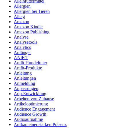
Alleinfuttermittel
Allergien
Allergien bei Tieren
Alltag
Amazon
Amazon Kindle
Amazon Publishing
Analyse
Analysetools
Analytics
Anfänger
ANiFiT
Anifit Hundefutter
Anifit-Produkte
Anleitung
Anleitungen
Anmeldung
Anpassungen
App-Entwicklung
Arbeiten von Zuhause
Artikeloptimierung
Audience Engagement
Audience Growth
Audioaufnahme
Aufbau einer starken Präsenz