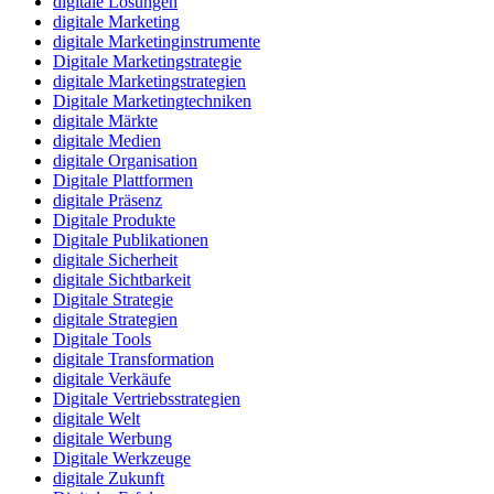
digitale Lösungen
digitale Marketing
digitale Marketinginstrumente
Digitale Marketingstrategie
digitale Marketingstrategien
Digitale Marketingtechniken
digitale Märkte
digitale Medien
digitale Organisation
Digitale Plattformen
digitale Präsenz
Digitale Produkte
Digitale Publikationen
digitale Sicherheit
digitale Sichtbarkeit
Digitale Strategie
digitale Strategien
Digitale Tools
digitale Transformation
digitale Verkäufe
Digitale Vertriebsstrategien
digitale Welt
digitale Werbung
Digitale Werkzeuge
digitale Zukunft