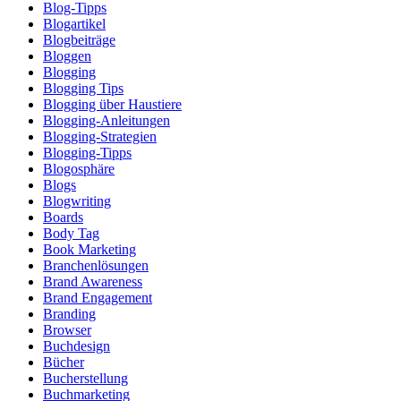
Blog-Tipps
Blogartikel
Blogbeiträge
Bloggen
Blogging
Blogging Tips
Blogging über Haustiere
Blogging-Anleitungen
Blogging-Strategien
Blogging-Tipps
Blogosphäre
Blogs
Blogwriting
Boards
Body Tag
Book Marketing
Branchenlösungen
Brand Awareness
Brand Engagement
Branding
Browser
Buchdesign
Bücher
Bucherstellung
Buchmarketing