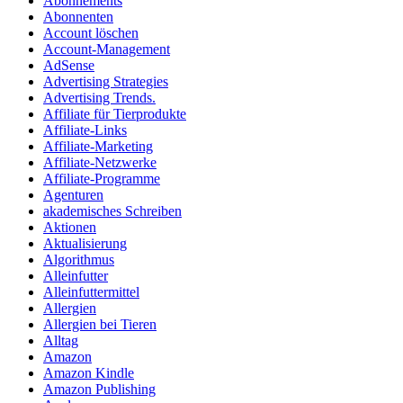
Abonnements
Abonnenten
Account löschen
Account-Management
AdSense
Advertising Strategies
Advertising Trends.
Affiliate für Tierprodukte
Affiliate-Links
Affiliate-Marketing
Affiliate-Netzwerke
Affiliate-Programme
Agenturen
akademisches Schreiben
Aktionen
Aktualisierung
Algorithmus
Alleinfutter
Alleinfuttermittel
Allergien
Allergien bei Tieren
Alltag
Amazon
Amazon Kindle
Amazon Publishing