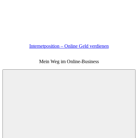
Zum
Inhalt
springen
Internetposition – Online Geld verdienen
Mein Weg im Online-Business