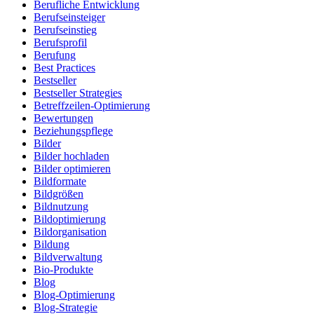
Berufliche Entwicklung
Berufseinsteiger
Berufseinstieg
Berufsprofil
Berufung
Best Practices
Bestseller
Bestseller Strategies
Betreffzeilen-Optimierung
Bewertungen
Beziehungspflege
Bilder
Bilder hochladen
Bilder optimieren
Bildformate
Bildgrößen
Bildnutzung
Bildoptimierung
Bildorganisation
Bildung
Bildverwaltung
Bio-Produkte
Blog
Blog-Optimierung
Blog-Strategie