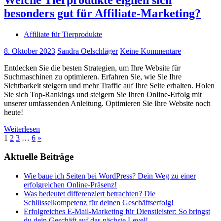
besonders gut für Affiliate-Marketing?
Affiliate für Tierprodukte
8. Oktober 2023
Sandra Oelschläger
Keine Kommentare
Entdecken Sie die besten Strategien, um Ihre Website für
Suchmaschinen zu optimieren. Erfahren Sie, wie Sie Ihre
Sichtbarkeit steigern und mehr Traffic auf Ihre Seite erhalten. Holen
Sie sich Top-Rankings und steigern Sie Ihren Online-Erfolg mit
unserer umfassenden Anleitung. Optimieren Sie Ihre Website noch
heute!
Weiterlesen
Seitennummerierung
Nächste
1
2
3
…
6
»
Beiträge
der
Aktuelle Beiträge
Beiträge
Wie baue ich Seiten bei WordPress? Dein Weg zu einer
erfolgreichen Online-Präsenz!
Was bedeutet differenziert betrachten? Die
Schlüsselkompetenz für deinen Geschäftserfolg!
Erfolgreiches E-Mail-Marketing für Dienstleister: So bringst
du dein Geschäft auf das nächste Level!