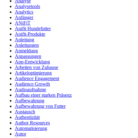
Analyse
Analysetools
Analytics
Anfänger
ANiFiT
Anifit Hundefutter
Anifit-Produkte
Anleitung
Anleitungen
Anmeldung
Anpassungen
App-Entwicklung
Arbeiten von Zuhause
Artikeloptimierung
Audience Engagement
Audience Growth
Audioaufnahme
Aufbau einer starken Präsenz
Aufbewahrung
Aufbewahrung von Futter
Austausch
Authentizität
Author Resources
Automatisierung
Autor