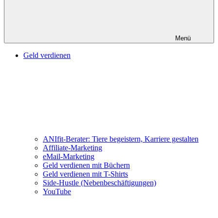
Menü
Geld verdienen
ANIfit-Berater: Tiere begeistern, Karriere gestalten
Affiliate-Marketing
eMail-Marketing
Geld verdienen mit Büchern
Geld verdienen mit T-Shirts
Side-Hustle (Nebenbeschäftigungen)
YouTube