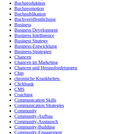
Buchproduktion
Buchpromotion
Buchpublikation
Buchveröffentlichung
Business
Business Development
Business Intelligence
Business Strategy
Business-Entwicklung
Business-Strategien
Chancen
Chancen im Marketing
Chancen und Herausforderungen
Chip
chronische Krankheiten.
Clickbank
CMS
Coaching
Communication Skills
Communication Strategies
Community
Community-Aufbau
Community-Austausch
Community-Building
Community-Engagement