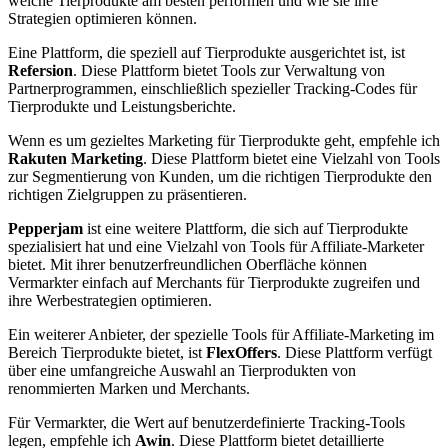
welche Tierprodukte am besten performen und wie ⁢sie ihre​
Strategien optimieren können.
Eine Plattform, die speziell auf Tierprodukte ‍ausgerichtet ist, ist
Refersion
. Diese ‌Plattform bietet Tools zur Verwaltung ‍von⁤
Partnerprogrammen,‌ einschließlich spezieller Tracking-Codes für
Tierprodukte und Leistungsberichte.
Wenn ⁣es um gezieltes Marketing für‌ Tierprodukte geht, empfehle ich⁢
Rakuten Marketing
. Diese Plattform bietet eine Vielzahl von ⁣Tools⁢
zur Segmentierung⁢ von ‌Kunden, ⁤um die⁢ richtigen Tierprodukte ‍den
⁣richtigen Zielgruppen zu präsentieren.
Pepperjam
ist⁤ eine weitere Plattform,​ die sich auf Tierprodukte
spezialisiert⁢ hat und eine Vielzahl von Tools für Affiliate-Marketer​
bietet. Mit​ ihrer benutzerfreundlichen Oberfläche können
Vermarkter einfach auf Merchants für Tierprodukte zugreifen und
ihre Werbestrategien ​optimieren.
Ein weiterer Anbieter, ⁤der spezielle Tools für Affiliate-Marketing im
Bereich Tierprodukte bietet, ist
FlexOffers
. Diese Plattform verfügt
über eine umfangreiche Auswahl an Tierprodukten von
renommierten Marken und Merchants.
Für ⁤Vermarkter, die Wert auf benutzerdefinierte Tracking-Tools
legen, empfehle ich‍
Awin
. Diese Plattform bietet ⁤detaillierte