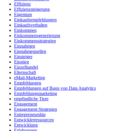
Effizienz
Effizienzsteigerung
Eigentum
Einkaufsempfehlungen
Einkaufsverhalten
Einkommen
Einkommensgenerierung
Einkommensstrategien
Einnahmen
Einnahmequellen
Einsteiger
Einstieg
Einzelhandel
Elternschaft
eMail-Marketing
Empfehlungen
Empfehlungen auf Basis von Data Analytics
Empfehlungsmarketing
empfindliche Tiere
Engagement
Engagement-Strategien
Entrepreneurship
Entwicklerressourcen
Entwicklung
Erfahrungen