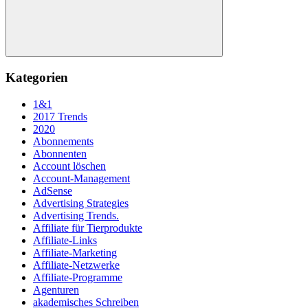
Suchen
Kategorien
1&1
2017 Trends
2020
Abonnements
Abonnenten
Account löschen
Account-Management
AdSense
Advertising Strategies
Advertising Trends.
Affiliate für Tierprodukte
Affiliate-Links
Affiliate-Marketing
Affiliate-Netzwerke
Affiliate-Programme
Agenturen
akademisches Schreiben