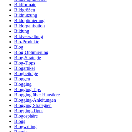
Bildformate
Bildgrößen
Bildnutzung
Bildoptimierung
Bildorganisation
Bildung
Bildverwaltung
Bio-Produkte
Blog
Blog-Optimierung
Blog-Strategie
Blog-Tipps
Blogartikel
Blogbeiträge
Bloggen
Blogging
Blogging Tips
Blogging über Haustiere
Blogging-Anleitungen
Blogging-Strategien
Blogging-Tipps
Blogosphäre
Blogs
Blogwriting
Boards