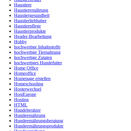
Haustiere
Haustierernährung
Haustiergesundheit
Haustierliebhaber
Haustierpflege
Haustierprodukte
Header-Bearbeitung
Hobby
hochwertige Inhaltsstoffe
hochwertige Tiernahrung
hochwertige Zutaten
hochwertiges Hundefutter
Home Office
Homeoffice
Homepage erstellen
Homeschooling
Hosterwechsel
HostEurope
Hosting
HTML
Hundebesitzer
Hundeernährung
Hundeernährungsberatung
Hundeernährungsprodukte