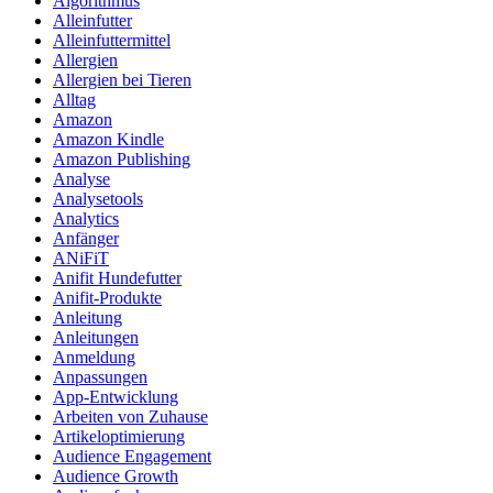
Algorithmus
Alleinfutter
Alleinfuttermittel
Allergien
Allergien bei Tieren
Alltag
Amazon
Amazon Kindle
Amazon Publishing
Analyse
Analysetools
Analytics
Anfänger
ANiFiT
Anifit Hundefutter
Anifit-Produkte
Anleitung
Anleitungen
Anmeldung
Anpassungen
App-Entwicklung
Arbeiten von Zuhause
Artikeloptimierung
Audience Engagement
Audience Growth