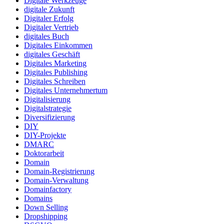
Digitale Werkzeuge
digitale Zukunft
Digitaler Erfolg
Digitaler Vertrieb
digitales Buch
Digitales Einkommen
digitales Geschäft
Digitales Marketing
Digitales Publishing
Digitales Schreiben
Digitales Unternehmertum
Digitalisierung
Digitalstrategie
Diversifizierung
DIY
DIY-Projekte
DMARC
Doktorarbeit
Domain
Domain-Registrierung
Domain-Verwaltung
Domainfactory
Domains
Down Selling
Dropshipping