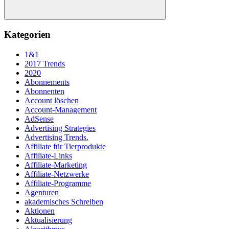
Suchen
Kategorien
1&1
2017 Trends
2020
Abonnements
Abonnenten
Account löschen
Account-Management
AdSense
Advertising Strategies
Advertising Trends.
Affiliate für Tierprodukte
Affiliate-Links
Affiliate-Marketing
Affiliate-Netzwerke
Affiliate-Programme
Agenturen
akademisches Schreiben
Aktionen
Aktualisierung