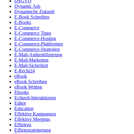
DSGVO
Dynamic Ads
Dynamische Zukunft
E-Book Schreiben
E-Books
E-Commerce
E-Commerce Tipps
E-Commerce-Hosting
E-Commerce-Plattformen
E-Commerce-Strategien
E-Mail-Authentifizierung
E-Mail-Marketing
E-Mail-Sicherheit
E-Recht24
eBook
eBook Schreiben
eBook Writing
Ebooks
Echtzeit-Interaktionen
Editor
Education
Effektive Kampagnen
Effektive Meetings
Effizienz
Effizienzsteigerung