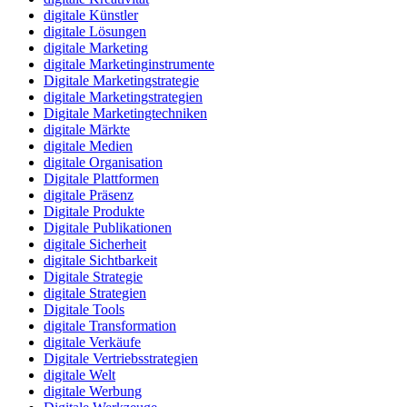
digitale Künstler
digitale Lösungen
digitale Marketing
digitale Marketinginstrumente
Digitale Marketingstrategie
digitale Marketingstrategien
Digitale Marketingtechniken
digitale Märkte
digitale Medien
digitale Organisation
Digitale Plattformen
digitale Präsenz
Digitale Produkte
Digitale Publikationen
digitale Sicherheit
digitale Sichtbarkeit
Digitale Strategie
digitale Strategien
Digitale Tools
digitale Transformation
digitale Verkäufe
Digitale Vertriebsstrategien
digitale Welt
digitale Werbung