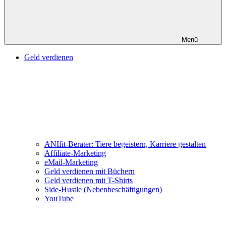
Menü
Geld verdienen
ANIfit-Berater: Tiere begeistern, Karriere gestalten
Affiliate-Marketing
eMail-Marketing
Geld verdienen mit Büchern
Geld verdienen mit T-Shirts
Side-Hustle (Nebenbeschäftigungen)
YouTube