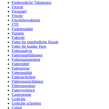
Freiberufliche Tätigkeiten
Freizeit
Fressnapf
Frische
Frischebewahrung
FTP
Funktionalität
Funnels
Fußzeile
Futter für empfindliche Hunde
Futter für kranke Tiere
Futteranalyse
Futterempfehlungen
Futtermanagement
Futtermittel
Futterpreise
Futterqualität
Futtersicherheit
Fütterungsrichtlinien
Fütterungstipps
Futtervergleich
Gastronomie
Gedichte
Gedichte schreiben
Gehalt