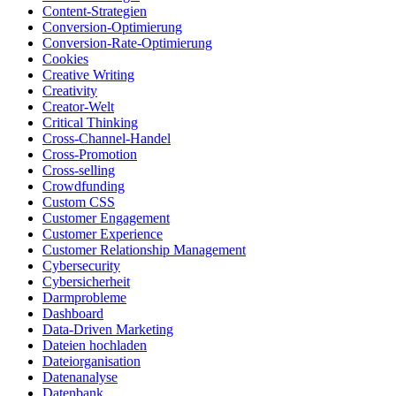
Content-Strategien
Conversion-Optimierung
Conversion-Rate-Optimierung
Cookies
Creative Writing
Creativity
Creator-Welt
Critical Thinking
Cross-Channel-Handel
Cross-Promotion
Cross-selling
Crowdfunding
Custom CSS
Customer Engagement
Customer Experience
Customer Relationship Management
Cybersecurity
Cybersicherheit
Darmprobleme
Dashboard
Data-Driven Marketing
Dateien hochladen
Dateiorganisation
Datenanalyse
Datenbank