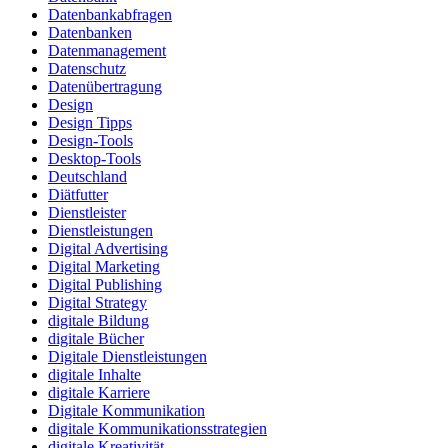
Datenbankabfragen
Datenbanken
Datenmanagement
Datenschutz
Datenübertragung
Design
Design Tipps
Design-Tools
Desktop-Tools
Deutschland
Diätfutter
Dienstleister
Dienstleistungen
Digital Advertising
Digital Marketing
Digital Publishing
Digital Strategy
digitale Bildung
digitale Bücher
Digitale Dienstleistungen
digitale Inhalte
digitale Karriere
Digitale Kommunikation
digitale Kommunikationsstrategien
digitale Kreativität