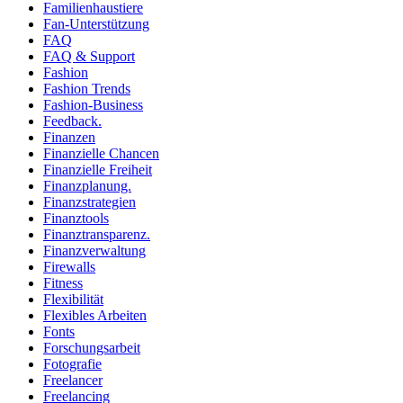
Familienhaustiere
Fan-Unterstützung
FAQ
FAQ & Support
Fashion
Fashion Trends
Fashion-Business
Feedback.
Finanzen
Finanzielle Chancen
Finanzielle Freiheit
Finanzplanung.
Finanzstrategien
Finanztools
Finanztransparenz.
Finanzverwaltung
Firewalls
Fitness
Flexibilität
Flexibles Arbeiten
Fonts
Forschungsarbeit
Fotografie
Freelancer
Freelancing