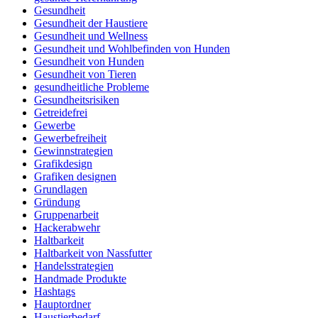
Gesundheit
Gesundheit der Haustiere
Gesundheit und Wellness
Gesundheit und Wohlbefinden von Hunden
Gesundheit von Hunden
Gesundheit von Tieren
gesundheitliche Probleme
Gesundheitsrisiken
Getreidefrei
Gewerbe
Gewerbefreiheit
Gewinnstrategien
Grafikdesign
Grafiken designen
Grundlagen
Gründung
Gruppenarbeit
Hackerabwehr
Haltbarkeit
Haltbarkeit von Nassfutter
Handelsstrategien
Handmade Produkte
Hashtags
Hauptordner
Haustierbedarf