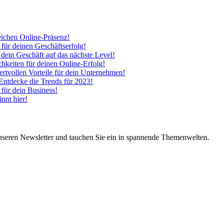
eichen Online-Präsenz!
 für deinen Geschäftserfolg!
 dein Geschäft auf das nächste Level!
hkeiten für deinen Online-Erfolg!
tvollen Vorteile für dein Unternehmen!
 Entdecke die Trends für 2023!
 für dein Business!
nnt hier!
nseren Newsletter und tauchen Sie ein in spannende Themenwelten.