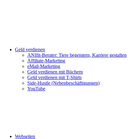
Geld verdienen
ANIfit-Berater: Tiere begeistern, Karriere gestalten
Affiliate-Marketing
eMail-Marketing
Geld verdienen mit Büchern
Geld verdienen mit T-Shirts
Side-Hustle (Nebenbeschäftigungen)
YouTube
Webseiten