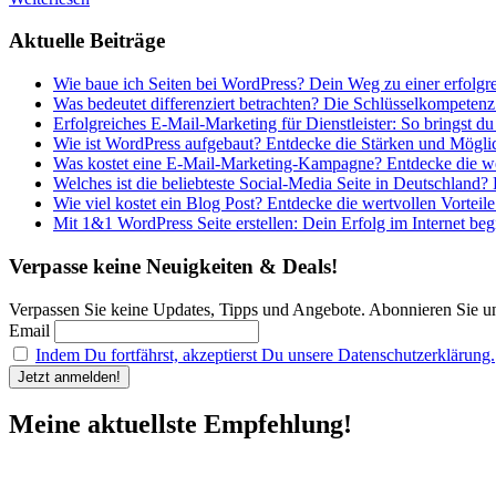
Aktuelle Beiträge
Wie baue ich Seiten bei WordPress? Dein Weg zu einer erfolgr
Was bedeutet differenziert betrachten? Die Schlüsselkompetenz
Erfolgreiches E-Mail-Marketing für Dienstleister: So bringst du
Wie ist WordPress aufgebaut? Entdecke die Stärken und Möglic
Was kostet eine E-Mail-Marketing-Kampagne? Entdecke die wer
Welches ist die beliebteste Social-Media Seite in Deutschland?
Wie viel kostet ein Blog Post? Entdecke die wertvollen Vorteile
Mit 1&1 WordPress Seite erstellen: Dein Erfolg im Internet begi
Verpasse keine Neuigkeiten & Deals!
Verpassen Sie keine Updates, Tipps und Angebote. Abonnieren Sie u
Email
Indem Du fortfährst, akzeptierst Du unsere Datenschutzerklärung.
Meine aktuellste Empfehlung!