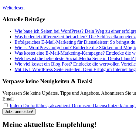
Weiterlesen
Aktuelle Beiträge
Wie baue ich Seiten bei WordPress? Dein Weg zu einer erfolgr
Was bedeutet differenziert betrachten? Die Schlüsselkompetenz
Erfolgreiches E-Mail-Marketing für Dienstleister: So bringst du
Wie ist WordPress aufgebaut? Entdecke die Stärken und Möglic
Was kostet eine E-Mail-Marketing-Kampagne? Entdecke die wer
Welches ist die beliebteste Social-Media Seite in Deutschland?
Wie viel kostet ein Blog Post? Entdecke die wertvollen Vorteile
Mit 1&1 WordPress Seite erstellen: Dein Erfolg im Internet begi
Verpasse keine Neuigkeiten & Deals!
Verpassen Sie keine Updates, Tipps und Angebote. Abonnieren Sie u
Email
Indem Du fortfährst, akzeptierst Du unsere Datenschutzerklärung.
Meine aktuellste Empfehlung!