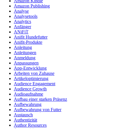
Amazon Kindle
Amazon Publishing
Analyse
Analysetools
Analytics
Anfänger
ANiFiT
Anifit Hundefutter
Anifit-Produkte
Anleitung
Anleitungen
Anmeldung
Anpassungen
App-Entwicklung
Arbeiten von Zuhause
Artikeloptimierung
Audience Engagement
Audience Growth
Audioaufnahme
Aufbau einer starken Präsenz
Aufbewahrung
Aufbewahrung von Futter
Austausch
Authentizität
Author Resources