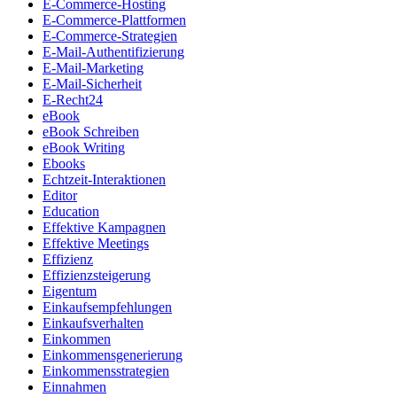
E-Commerce-Hosting
E-Commerce-Plattformen
E-Commerce-Strategien
E-Mail-Authentifizierung
E-Mail-Marketing
E-Mail-Sicherheit
E-Recht24
eBook
eBook Schreiben
eBook Writing
Ebooks
Echtzeit-Interaktionen
Editor
Education
Effektive Kampagnen
Effektive Meetings
Effizienz
Effizienzsteigerung
Eigentum
Einkaufsempfehlungen
Einkaufsverhalten
Einkommen
Einkommensgenerierung
Einkommensstrategien
Einnahmen