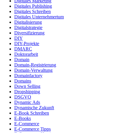
Digitales Marketing
Digitales Publishing
Digitales Schreiben
Digitales Unternehmertum
Digitalisierung
Digitalstrategie
Diversifizierung
DIY
DIY-Projekte
DMARC
Doktorarbeit
Domain
Domain-Registrierung
Domain-Verwaltung
Domainfactory
Domains
Down Selling
Dropshipping
DSGVO
Dynamic Ads
Dynamische Zukunft
E-Book Schreiben
E-Books
E-Commerce
E-Commerce Tipps