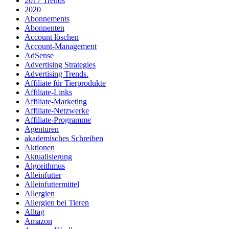
2017 Trends
2020
Abonnements
Abonnenten
Account löschen
Account-Management
AdSense
Advertising Strategies
Advertising Trends.
Affiliate für Tierprodukte
Affiliate-Links
Affiliate-Marketing
Affiliate-Netzwerke
Affiliate-Programme
Agenturen
akademisches Schreiben
Aktionen
Aktualisierung
Algorithmus
Alleinfutter
Alleinfuttermittel
Allergien
Allergien bei Tieren
Alltag
Amazon