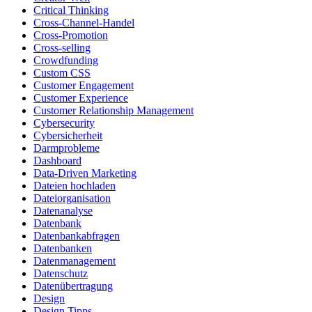
Critical Thinking
Cross-Channel-Handel
Cross-Promotion
Cross-selling
Crowdfunding
Custom CSS
Customer Engagement
Customer Experience
Customer Relationship Management
Cybersecurity
Cybersicherheit
Darmprobleme
Dashboard
Data-Driven Marketing
Dateien hochladen
Dateiorganisation
Datenanalyse
Datenbank
Datenbankabfragen
Datenbanken
Datenmanagement
Datenschutz
Datenübertragung
Design
Design Tipps