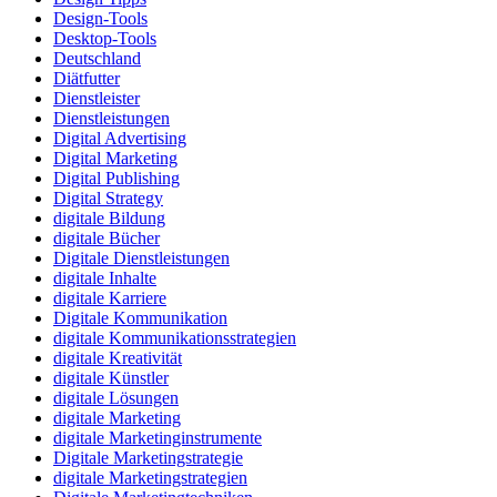
Design-Tools
Desktop-Tools
Deutschland
Diätfutter
Dienstleister
Dienstleistungen
Digital Advertising
Digital Marketing
Digital Publishing
Digital Strategy
digitale Bildung
digitale Bücher
Digitale Dienstleistungen
digitale Inhalte
digitale Karriere
Digitale Kommunikation
digitale Kommunikationsstrategien
digitale Kreativität
digitale Künstler
digitale Lösungen
digitale Marketing
digitale Marketinginstrumente
Digitale Marketingstrategie
digitale Marketingstrategien