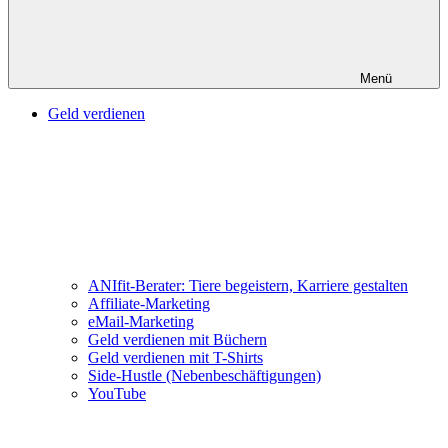
Menü
Geld verdienen
ANIfit-Berater: Tiere begeistern, Karriere gestalten
Affiliate-Marketing
eMail-Marketing
Geld verdienen mit Büchern
Geld verdienen mit T-Shirts
Side-Hustle (Nebenbeschäftigungen)
YouTube