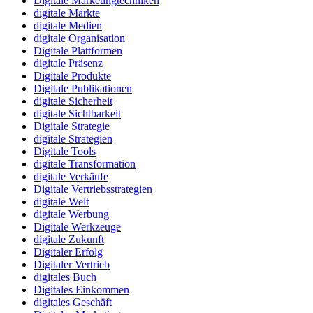
Digitale Marketingtechniken
digitale Märkte
digitale Medien
digitale Organisation
Digitale Plattformen
digitale Präsenz
Digitale Produkte
Digitale Publikationen
digitale Sicherheit
digitale Sichtbarkeit
Digitale Strategie
digitale Strategien
Digitale Tools
digitale Transformation
digitale Verkäufe
Digitale Vertriebsstrategien
digitale Welt
digitale Werbung
Digitale Werkzeuge
digitale Zukunft
Digitaler Erfolg
Digitaler Vertrieb
digitales Buch
Digitales Einkommen
digitales Geschäft