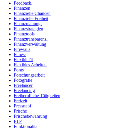
Feedback.
Finanzen
Finanzielle Chancen
Finanzielle Freiheit
Finanzplanung.
Finanzstrategien
Finanztools
Finanztransparenz.
Finanzverwaltung
Firewalls
Fitness
Flexibilität
Flexibles Arbeiten
Fonts
Forschungsarbeit
Fotografie
Freelancer
Freelancing
Freiberufliche Tätigkeiten
Freizeit
Fressnapf
Frische
Frischebewahrung
FTP
Funktionalität