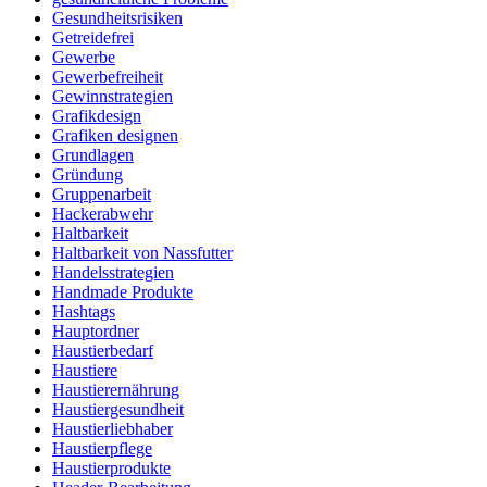
Gesundheitsrisiken
Getreidefrei
Gewerbe
Gewerbefreiheit
Gewinnstrategien
Grafikdesign
Grafiken designen
Grundlagen
Gründung
Gruppenarbeit
Hackerabwehr
Haltbarkeit
Haltbarkeit von Nassfutter
Handelsstrategien
Handmade Produkte
Hashtags
Hauptordner
Haustierbedarf
Haustiere
Haustierernährung
Haustiergesundheit
Haustierliebhaber
Haustierpflege
Haustierprodukte