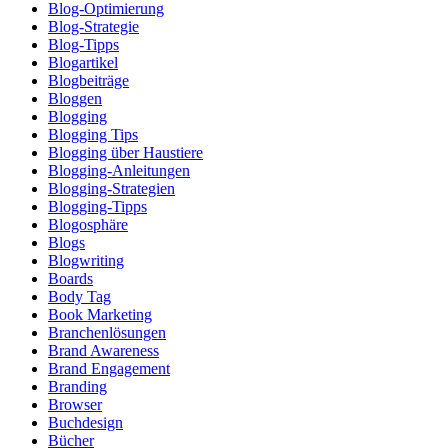
Blog-Optimierung
Blog-Strategie
Blog-Tipps
Blogartikel
Blogbeiträge
Bloggen
Blogging
Blogging Tips
Blogging über Haustiere
Blogging-Anleitungen
Blogging-Strategien
Blogging-Tipps
Blogosphäre
Blogs
Blogwriting
Boards
Body Tag
Book Marketing
Branchenlösungen
Brand Awareness
Brand Engagement
Branding
Browser
Buchdesign
Bücher