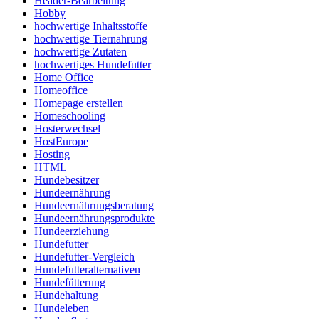
Header-Bearbeitung
Hobby
hochwertige Inhaltsstoffe
hochwertige Tiernahrung
hochwertige Zutaten
hochwertiges Hundefutter
Home Office
Homeoffice
Homepage erstellen
Homeschooling
Hosterwechsel
HostEurope
Hosting
HTML
Hundebesitzer
Hundeernährung
Hundeernährungsberatung
Hundeernährungsprodukte
Hundeerziehung
Hundefutter
Hundefutter-Vergleich
Hundefutteralternativen
Hundefütterung
Hundehaltung
Hundeleben