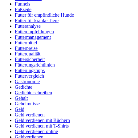
Funnels
Fußzeile
Futter für empfindliche Hunde
Futter für kranke Tiere
Futteranalyse
Futterempfehlungen
Futtermanagement
Futtermittel
Futterpreise
Futterqualität
Futtersicherheit
Fütterungsrichtlinien
Fütterungstipps
Futtervergleich
Gastronomie
Gedichte
Gedichte schreiben
Gehalt
Geheimnisse
Geld
Geld verdienen
Geld verdienen mit Büchern
Geld verdienen mit T-Shirts
Geld verdienen online
Geldverdienen