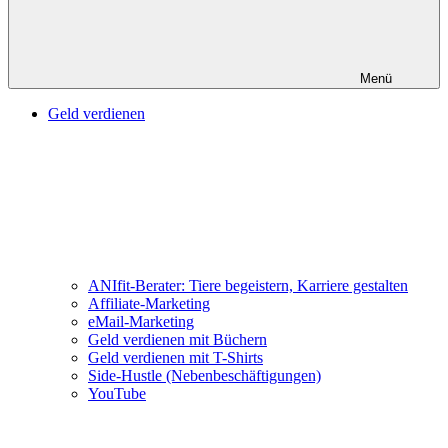
Menü
Geld verdienen
ANIfit-Berater: Tiere begeistern, Karriere gestalten
Affiliate-Marketing
eMail-Marketing
Geld verdienen mit Büchern
Geld verdienen mit T-Shirts
Side-Hustle (Nebenbeschäftigungen)
YouTube