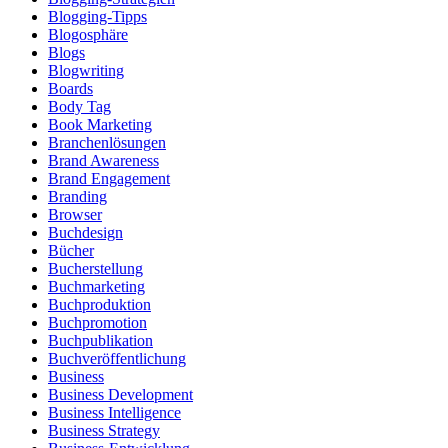
Blogging-Tipps
Blogosphäre
Blogs
Blogwriting
Boards
Body Tag
Book Marketing
Branchenlösungen
Brand Awareness
Brand Engagement
Branding
Browser
Buchdesign
Bücher
Bucherstellung
Buchmarketing
Buchproduktion
Buchpromotion
Buchpublikation
Buchveröffentlichung
Business
Business Development
Business Intelligence
Business Strategy