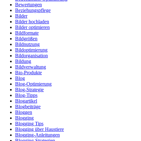
Bewertungen
Beziehungspflege
Bilder
Bilder hochladen
Bilder optimieren
Bildformate
Bildgrößen
Bildnutzung
Bildoptimierung
Bildorganisation
Bildung
Bildverwaltung
Bio-Produkte
Blog
Blog-Optimierung
Blog-Strategie
Blog-Tipps
Blogartikel
Blogbeiträge
Bloggen
Blogging
Blogging Tips
Blogging über Haustiere
Blogging-Anleitungen
Blogging-Strategien