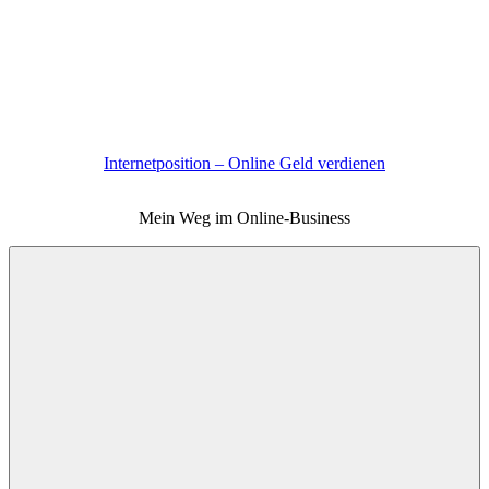
Zum
Inhalt
springen
Internetposition – Online Geld verdienen
Mein Weg im Online-Business