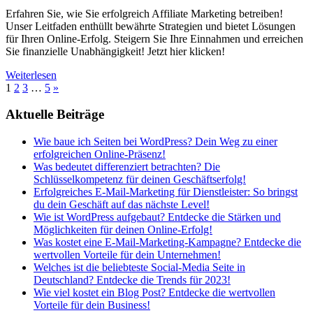
Erfahren Sie, wie Sie erfolgreich Affiliate Marketing betreiben!
Unser Leitfaden enthüllt bewährte Strategien und bietet Lösungen
für Ihren Online-Erfolg. Steigern Sie Ihre Einnahmen und erreichen
Sie finanzielle Unabhängigkeit! Jetzt hier klicken!
Weiterlesen
Seitennummerierung
Nächste
1
2
3
…
5
»
Beiträge
der
Aktuelle Beiträge
Beiträge
Wie baue ich Seiten bei WordPress? Dein Weg zu einer
erfolgreichen Online-Präsenz!
Was bedeutet differenziert betrachten? Die
Schlüsselkompetenz für deinen Geschäftserfolg!
Erfolgreiches E-Mail-Marketing für Dienstleister: So bringst
du dein Geschäft auf das nächste Level!
Wie ist WordPress aufgebaut? Entdecke die Stärken und
Möglichkeiten für deinen Online-Erfolg!
Was kostet eine E-Mail-Marketing-Kampagne? Entdecke die
wertvollen Vorteile für dein Unternehmen!
Welches ist die beliebteste Social-Media Seite in
Deutschland? Entdecke die Trends für 2023!
Wie viel kostet ein Blog Post? Entdecke die wertvollen
Vorteile für dein Business!