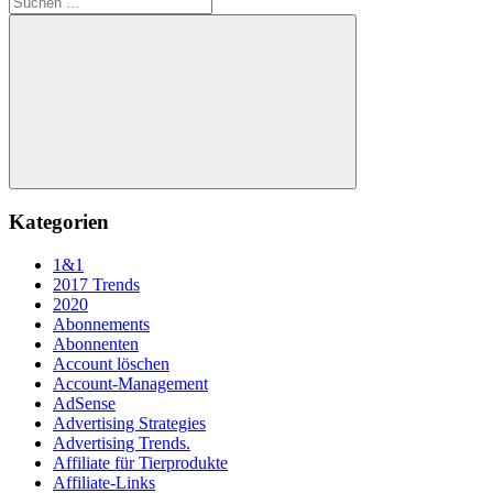
nach:
Suchen
Kategorien
1&1
2017 Trends
2020
Abonnements
Abonnenten
Account löschen
Account-Management
AdSense
Advertising Strategies
Advertising Trends.
Affiliate für Tierprodukte
Affiliate-Links