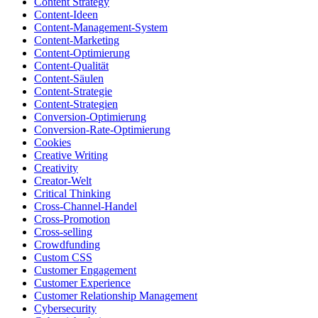
Content Strategy
Content-Ideen
Content-Management-System
Content-Marketing
Content-Optimierung
Content-Qualität
Content-Säulen
Content-Strategie
Content-Strategien
Conversion-Optimierung
Conversion-Rate-Optimierung
Cookies
Creative Writing
Creativity
Creator-Welt
Critical Thinking
Cross-Channel-Handel
Cross-Promotion
Cross-selling
Crowdfunding
Custom CSS
Customer Engagement
Customer Experience
Customer Relationship Management
Cybersecurity