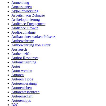
Anmeldung
Anpassungen
App-Entwicklung
Arbeiten von Zuhause
Artikeloptimierung
Audience Engagement
Audience Growth
Audioaufnahme
Aufbau einer starken Präsenz
Aufbewahrung
Aufbewahrung von Futter
Austausch
Authentizität
Author Resources
Automatisierung
Autor
Autor werden
Autoren
Autoren Tipps
Autorenberatung
Autorenleben
Autorenressourcen
Autorenschaft
Autorentipps
B2C