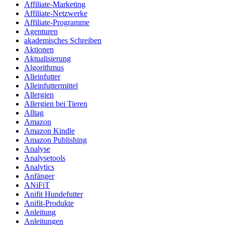
Affiliate-Marketing
Affiliate-Netzwerke
Affiliate-Programme
Agenturen
akademisches Schreiben
Aktionen
Aktualisierung
Algorithmus
Alleinfutter
Alleinfuttermittel
Allergien
Allergien bei Tieren
Alltag
Amazon
Amazon Kindle
Amazon Publishing
Analyse
Analysetools
Analytics
Anfänger
ANiFiT
Anifit Hundefutter
Anifit-Produkte
Anleitung
Anleitungen