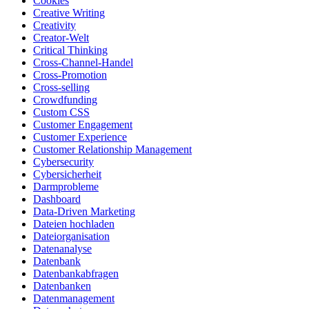
Cookies
Creative Writing
Creativity
Creator-Welt
Critical Thinking
Cross-Channel-Handel
Cross-Promotion
Cross-selling
Crowdfunding
Custom CSS
Customer Engagement
Customer Experience
Customer Relationship Management
Cybersecurity
Cybersicherheit
Darmprobleme
Dashboard
Data-Driven Marketing
Dateien hochladen
Dateiorganisation
Datenanalyse
Datenbank
Datenbankabfragen
Datenbanken
Datenmanagement