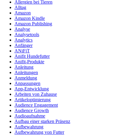
Allergien bei Tieren
Alltag
Amazon
Amazon Kindle
Amazon Publishing
Analyse
Analysetools
Analytics
Anfänger
ANiFiT
Anifit Hundefutter
Anifit-Produkte
Anleitung
Anleitungen
Anmeldung
Anpassungen
App-Entwicklung
Arbeiten von Zuhause
Artikeloptimierung
Audience Engagement
Audience Growth
Audioaufnahme
Aufbau einer starken Präsenz
Aufbewahrung
Aufbewahrung von Futter