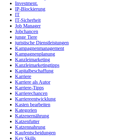
Investment.
IP-Blockierung
IT
IT-Sicherheit
Job Manager
Jobchancen
junge Tiere
juristische Dienstleistungen
Kampagnenmanagement
Kampagnenplanung
Kanzleimarketing
Kanzleimarketingtipps
Kapitalbeschaffung
Karriere
Karriere als Autor
Karriere-Tipps
Karrierechancen
Karriereentwicklung
Kasten bearbeiten
Kategorien
Katzenernährung
Katzenfutter
Katzennahrung
Kaufentscheidungen
Key Skills