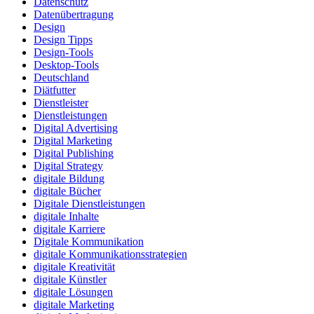
Datenschutz
Datenübertragung
Design
Design Tipps
Design-Tools
Desktop-Tools
Deutschland
Diätfutter
Dienstleister
Dienstleistungen
Digital Advertising
Digital Marketing
Digital Publishing
Digital Strategy
digitale Bildung
digitale Bücher
Digitale Dienstleistungen
digitale Inhalte
digitale Karriere
Digitale Kommunikation
digitale Kommunikationsstrategien
digitale Kreativität
digitale Künstler
digitale Lösungen
digitale Marketing