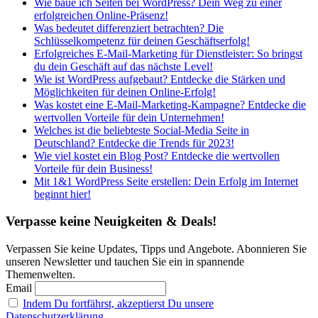
Wie baue ich Seiten bei WordPress? Dein Weg zu einer
erfolgreichen Online-Präsenz!
Was bedeutet differenziert betrachten? Die
Schlüsselkompetenz für deinen Geschäftserfolg!
Erfolgreiches E-Mail-Marketing für Dienstleister: So bringst
du dein Geschäft auf das nächste Level!
Wie ist WordPress aufgebaut? Entdecke die Stärken und
Möglichkeiten für deinen Online-Erfolg!
Was kostet eine E-Mail-Marketing-Kampagne? Entdecke die
wertvollen Vorteile für dein Unternehmen!
Welches ist die beliebteste Social-Media Seite in
Deutschland? Entdecke die Trends für 2023!
Wie viel kostet ein Blog Post? Entdecke die wertvollen
Vorteile für dein Business!
Mit 1&1 WordPress Seite erstellen: Dein Erfolg im Internet
beginnt hier!
Verpasse keine Neuigkeiten & Deals!
Verpassen Sie keine Updates, Tipps und Angebote. Abonnieren Sie
unseren Newsletter und tauchen Sie ein in spannende
Themenwelten.
Email
Indem Du fortfährst, akzeptierst Du unsere
Datenschutzerklärung.