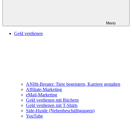
Menü
Geld verdienen
ANIfit-Berater: Tiere begeistern, Karriere gestalten
Affiliate-Marketing
eMail-Marketing
Geld verdienen mit Büchern
Geld verdienen mit T-Shirts
Side-Hustle (Nebenbeschäftigungen)
YouTube