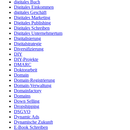
digitales Buch
Digitales Einkommen
digitales Geschäft
Digitales Marketing
Digitales Publishing
Digitales Schreiben
Digitales Unternehmertum
Digitalisierung
Digitalstrategie
Diversifizierung
DIY
DIY-Projekte
DMARC
Doktorarbeit
Domain
Domain-Registrierung
Domain-Verwaltung
Domainfactory
Domains
Down Selling
Dropshipping
DSGVO
Dynamic Ads
Dynamische Zukunft
E-Book Schreiben