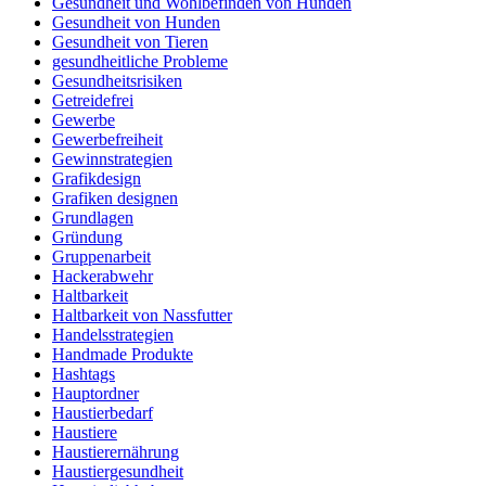
Gesundheit und Wohlbefinden von Hunden
Gesundheit von Hunden
Gesundheit von Tieren
gesundheitliche Probleme
Gesundheitsrisiken
Getreidefrei
Gewerbe
Gewerbefreiheit
Gewinnstrategien
Grafikdesign
Grafiken designen
Grundlagen
Gründung
Gruppenarbeit
Hackerabwehr
Haltbarkeit
Haltbarkeit von Nassfutter
Handelsstrategien
Handmade Produkte
Hashtags
Hauptordner
Haustierbedarf
Haustiere
Haustierernährung
Haustiergesundheit