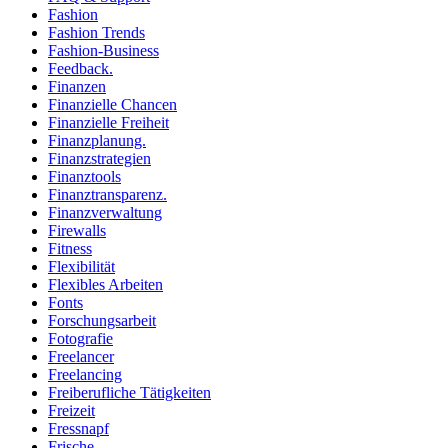
Fashion
Fashion Trends
Fashion-Business
Feedback.
Finanzen
Finanzielle Chancen
Finanzielle Freiheit
Finanzplanung.
Finanzstrategien
Finanztools
Finanztransparenz.
Finanzverwaltung
Firewalls
Fitness
Flexibilität
Flexibles Arbeiten
Fonts
Forschungsarbeit
Fotografie
Freelancer
Freelancing
Freiberufliche Tätigkeiten
Freizeit
Fressnapf
Frische