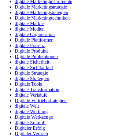
digitale Marketinginstrumente
Digitale Marketingstrategie
digitale Marketingstrategien
Digitale Marketingtechniken
digitale Märkte
digitale Medien
digitale Organisation
Digitale Plattformen
digitale Präsenz
Digitale Produkte
Digitale Publikationen
digitale Sicherheit
digitale Sichtbarkeit
Digitale Strategie
digitale Strategien
Digitale Tools
digitale Transformation
digitale Verkäufe
Digitale Vertriebsstrategien
digitale Welt
digitale Werbung
Digitale Werkzeuge
digitale Zukunft
Digitaler Erfolg
Digitaler Vertrieb