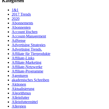
Kategorien
1&1
2017 Trends
2020
Abonnements
Abonnenten
Account löschen
Account-Management
AdSense
Advertising Strategies
Advertising Trends.
Affiliate für Tierprodukte
Affiliate-Links
Affiliate-Marketing
Affiliate-Netzwerke
Affiliate-Programme
Agenturen
akademisches Schreiben
Aktionen
Aktualisierung
Algorithmus
Alleinfutter
Alleinfuttermittel
Allergien