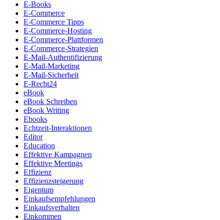
E-Books
E-Commerce
E-Commerce Tipps
E-Commerce-Hosting
E-Commerce-Plattformen
E-Commerce-Strategien
E-Mail-Authentifizierung
E-Mail-Marketing
E-Mail-Sicherheit
E-Recht24
eBook
eBook Schreiben
eBook Writing
Ebooks
Echtzeit-Interaktionen
Editor
Education
Effektive Kampagnen
Effektive Meetings
Effizienz
Effizienzsteigerung
Eigentum
Einkaufsempfehlungen
Einkaufsverhalten
Einkommen