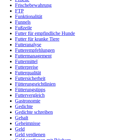
Frischebewahrung
FTP
Funktionalität
Funnels
Fußzeile
Futter für empfindliche Hunde
Futter für kranke Tiere
Futteranalyse
Futterempfehlungen
Futtermanagement
Futtermittel
Futterpreise
Futterqualität
Futtersicherheit
Fütterungsrichtlinien
Fütterungstipps
Futtervergleich
Gastronomie
Gedichte
Gedichte schreiben
Gehalt
Geheimnisse
Geld
Geld verdienen