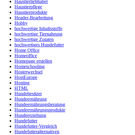
Haustierliebhaber
Haustierpflege
Haustierprodukte
Header-Bearbeitung
Hobby
hochwertige Inhaltsstoffe
hochwertige Tiernahrung
hochwertige Zutaten
hochwertiges Hundefutter
Home Office
Homeoffice
Homepage erstellen
Homeschooling
Hosterwechsel
HostEurope
Hosting
HTML
Hundebesitzer
Hundeernährung
Hundeernährungsberatung
Hundeernährungsprodukte
Hundeerziehung
Hundefutter
Hundefutter-Vergleich
Hundefutteralternativen