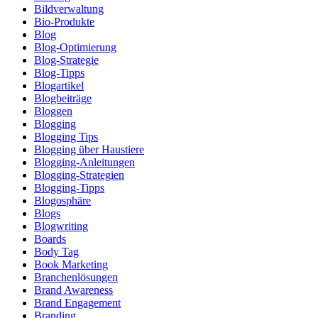
Bildverwaltung
Bio-Produkte
Blog
Blog-Optimierung
Blog-Strategie
Blog-Tipps
Blogartikel
Blogbeiträge
Bloggen
Blogging
Blogging Tips
Blogging über Haustiere
Blogging-Anleitungen
Blogging-Strategien
Blogging-Tipps
Blogosphäre
Blogs
Blogwriting
Boards
Body Tag
Book Marketing
Branchenlösungen
Brand Awareness
Brand Engagement
Branding