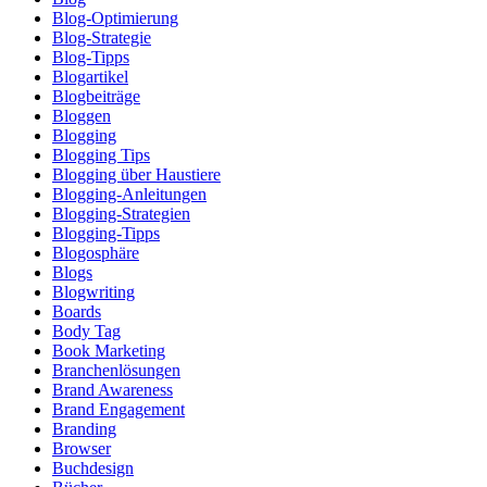
Blog-Optimierung
Blog-Strategie
Blog-Tipps
Blogartikel
Blogbeiträge
Bloggen
Blogging
Blogging Tips
Blogging über Haustiere
Blogging-Anleitungen
Blogging-Strategien
Blogging-Tipps
Blogosphäre
Blogs
Blogwriting
Boards
Body Tag
Book Marketing
Branchenlösungen
Brand Awareness
Brand Engagement
Branding
Browser
Buchdesign