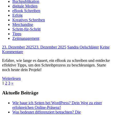
Buchpublikation
digitale Medien
eBook Schreiben
Erfolg
Kreatives Schreiben
Merchandise
Schritt-für-Schritt
Tipps
Zeitmanagement
23. Dezember 2025
23. Dezember 2025
Sandra Oelschläger
Keine
Kommentare
Erfahre, wie lange es dauert, ein eBook zu schreiben und entdecke
effektive Tipps, um den Schreibprozess zu beschleunigen. Starte
noch heute dein Projekt!
Weiterlesen
Seitennummerierung
Nächste
1
2
3
»
Beiträge
der
Aktuelle Beiträge
Beiträge
Wie baue ich Seiten bei WordPress? Dein Weg zu einer
erfolgreichen Online-Präsenz!
Was bedeutet differenziert betrachten? Die