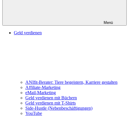
Menü
Geld verdienen
ANIfit-Berater: Tiere begeistern, Karriere gestalten
Affiliate-Marketing
eMail-Marketing
Geld verdienen mit Büchern
Geld verdienen mit T-Shirts
Side-Hustle (Nebenbeschäftigungen)
YouTube