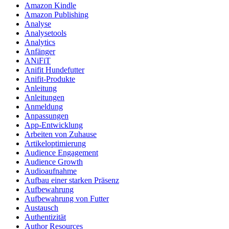
Amazon Kindle
Amazon Publishing
Analyse
Analysetools
Analytics
Anfänger
ANiFiT
Anifit Hundefutter
Anifit-Produkte
Anleitung
Anleitungen
Anmeldung
Anpassungen
App-Entwicklung
Arbeiten von Zuhause
Artikeloptimierung
Audience Engagement
Audience Growth
Audioaufnahme
Aufbau einer starken Präsenz
Aufbewahrung
Aufbewahrung von Futter
Austausch
Authentizität
Author Resources