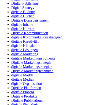
Digital Publishing
Digital Strategy
digitale Bildung
digitale Bücher
Digitale Dienstleistungen
digitale Inhalte
digitale Karriere
Digitale Kommunikation
digitale Kommunikationsstrategien
digitale Kreativität
digitale Künstler
digitale Lösungen
digitale Marketing
digitale Marketinginstrumente
Digitale Marketingstrategie
digitale Marketingstrategien
Digitale Marketingtechniken
digitale Märkte
digitale Medien
digitale Organisation
Digitale Plattformen
digitale Präsenz
Digitale Produkte
Digitale Publikationen
digitale Sicherheit