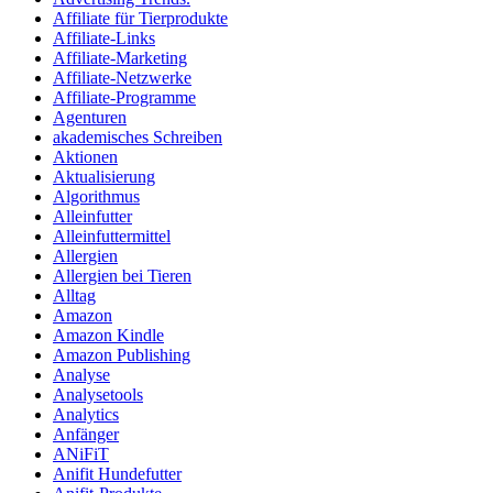
Affiliate für Tierprodukte
Affiliate-Links
Affiliate-Marketing
Affiliate-Netzwerke
Affiliate-Programme
Agenturen
akademisches Schreiben
Aktionen
Aktualisierung
Algorithmus
Alleinfutter
Alleinfuttermittel
Allergien
Allergien bei Tieren
Alltag
Amazon
Amazon Kindle
Amazon Publishing
Analyse
Analysetools
Analytics
Anfänger
ANiFiT
Anifit Hundefutter