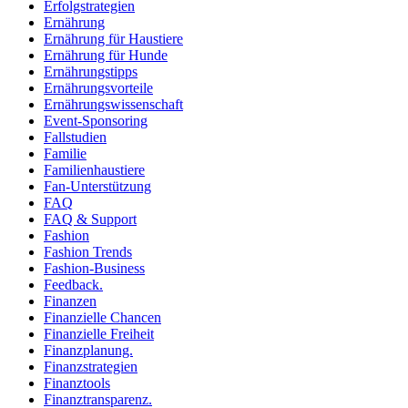
Erfolgstrategien
Ernährung
Ernährung für Haustiere
Ernährung für Hunde
Ernährungstipps
Ernährungsvorteile
Ernährungswissenschaft
Event-Sponsoring
Fallstudien
Familie
Familienhaustiere
Fan-Unterstützung
FAQ
FAQ & Support
Fashion
Fashion Trends
Fashion-Business
Feedback.
Finanzen
Finanzielle Chancen
Finanzielle Freiheit
Finanzplanung.
Finanzstrategien
Finanztools
Finanztransparenz.