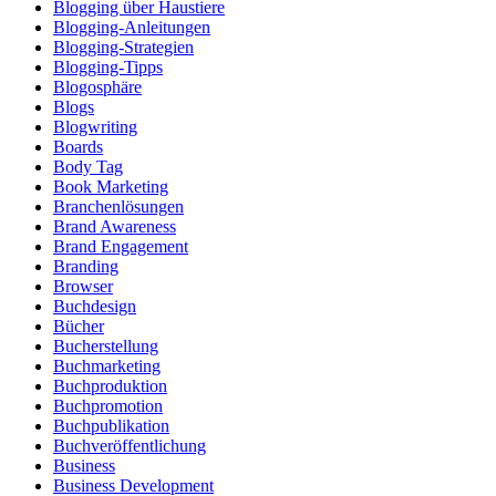
Blogging über Haustiere
Blogging-Anleitungen
Blogging-Strategien
Blogging-Tipps
Blogosphäre
Blogs
Blogwriting
Boards
Body Tag
Book Marketing
Branchenlösungen
Brand Awareness
Brand Engagement
Branding
Browser
Buchdesign
Bücher
Bucherstellung
Buchmarketing
Buchproduktion
Buchpromotion
Buchpublikation
Buchveröffentlichung
Business
Business Development