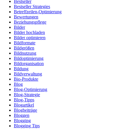
Bestseller
Bestseller Strategies
Betreffzeilen-Optimierung
Bewertungen
Beziehungspflege
Bilder
Bilder hochladen
Bilder optimieren
Bildformate
Bildgrößen
Bildnutzung
Bildoptimierung
Bildorganisation
Bildung
Bildverwaltung
Bio-Produkte
Blog
Blog-Optimierung
Blog-Strategie
Blog-Tipps
Blogartikel
Blogbeiträge
Bloggen
Blogging
Blogging Tips