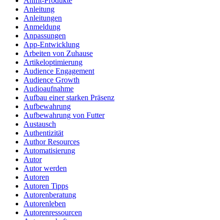
Anifit-Produkte
Anleitung
Anleitungen
Anmeldung
Anpassungen
App-Entwicklung
Arbeiten von Zuhause
Artikeloptimierung
Audience Engagement
Audience Growth
Audioaufnahme
Aufbau einer starken Präsenz
Aufbewahrung
Aufbewahrung von Futter
Austausch
Authentizität
Author Resources
Automatisierung
Autor
Autor werden
Autoren
Autoren Tipps
Autorenberatung
Autorenleben
Autorenressourcen