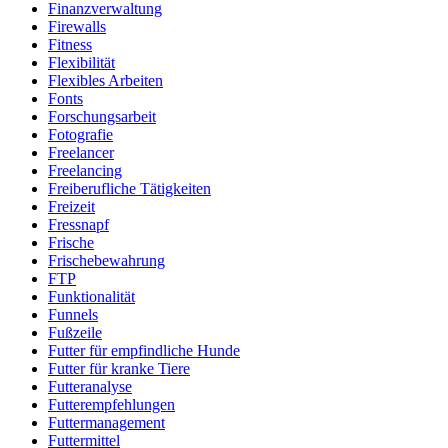
Finanzverwaltung
Firewalls
Fitness
Flexibilität
Flexibles Arbeiten
Fonts
Forschungsarbeit
Fotografie
Freelancer
Freelancing
Freiberufliche Tätigkeiten
Freizeit
Fressnapf
Frische
Frischebewahrung
FTP
Funktionalität
Funnels
Fußzeile
Futter für empfindliche Hunde
Futter für kranke Tiere
Futteranalyse
Futterempfehlungen
Futtermanagement
Futtermittel