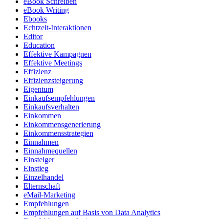
eBook Schreiben
eBook Writing
Ebooks
Echtzeit-Interaktionen
Editor
Education
Effektive Kampagnen
Effektive Meetings
Effizienz
Effizienzsteigerung
Eigentum
Einkaufsempfehlungen
Einkaufsverhalten
Einkommen
Einkommensgenerierung
Einkommensstrategien
Einnahmen
Einnahmequellen
Einsteiger
Einstieg
Einzelhandel
Elternschaft
eMail-Marketing
Empfehlungen
Empfehlungen auf Basis von Data Analytics