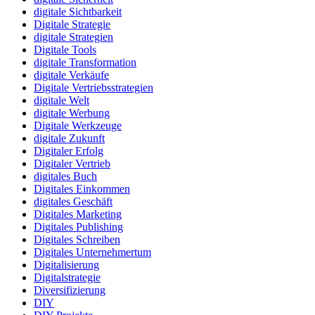
digitale Sichtbarkeit
Digitale Strategie
digitale Strategien
Digitale Tools
digitale Transformation
digitale Verkäufe
Digitale Vertriebsstrategien
digitale Welt
digitale Werbung
Digitale Werkzeuge
digitale Zukunft
Digitaler Erfolg
Digitaler Vertrieb
digitales Buch
Digitales Einkommen
digitales Geschäft
Digitales Marketing
Digitales Publishing
Digitales Schreiben
Digitales Unternehmertum
Digitalisierung
Digitalstrategie
Diversifizierung
DIY