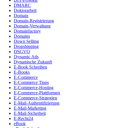
DIY-Projekte
DMARC
Doktorarbeit
Domain
Domain-Registrierung
Domain-Verwaltung
Domainfactory
Domains
Down Selling
Dropshipping
DSGVO
Dynamic Ads
Dynamische Zukunft
E-Book Schreiben
E-Books
E-Commerce
E-Commerce Tipps
E-Commerce-Hosting
E-Commerce-Plattformen
E-Commerce-Strategien
E-Mail-Authentifizierung
E-Mail-Marketing
E-Mail-Sicherheit
E-Recht24
eBook