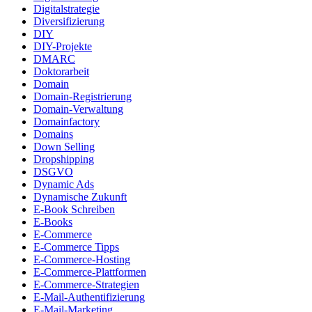
Digitalstrategie
Diversifizierung
DIY
DIY-Projekte
DMARC
Doktorarbeit
Domain
Domain-Registrierung
Domain-Verwaltung
Domainfactory
Domains
Down Selling
Dropshipping
DSGVO
Dynamic Ads
Dynamische Zukunft
E-Book Schreiben
E-Books
E-Commerce
E-Commerce Tipps
E-Commerce-Hosting
E-Commerce-Plattformen
E-Commerce-Strategien
E-Mail-Authentifizierung
E-Mail-Marketing