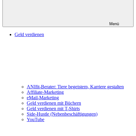
Menü
Geld verdienen
ANIfit-Berater: Tiere begeistern, Karriere gestalten
Affiliate-Marketing
eMail-Marketing
Geld verdienen mit Büchern
Geld verdienen mit T-Shirts
Side-Hustle (Nebenbeschäftigungen)
YouTube