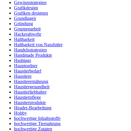
Gewinnstrategien
Grafikdesign
Grafiken designen
Grundlagen
Gründung
Gruppenarbeit
Hackerabwehr
Haltbarkeit
Haltbarkeit von Nassfutter
Handelsstrategien
Handmade Produkte
Hashtags
Hauptordner
Haustierbedarf
Haustiere
Haustierernährung
Haustiergesundheit
Haustierliebhaber
Haustierpflege
Haustierprodukte
Header-Bearbeitung
Hobby
hochwertige Inhaltsstoffe
hochwertige Tiernahrung
hochwertige Zutaten