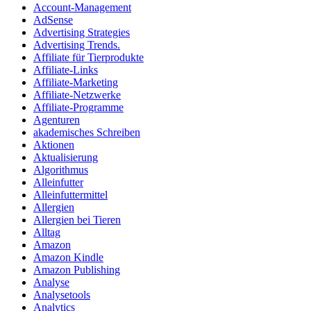
Account-Management
AdSense
Advertising Strategies
Advertising Trends.
Affiliate für Tierprodukte
Affiliate-Links
Affiliate-Marketing
Affiliate-Netzwerke
Affiliate-Programme
Agenturen
akademisches Schreiben
Aktionen
Aktualisierung
Algorithmus
Alleinfutter
Alleinfuttermittel
Allergien
Allergien bei Tieren
Alltag
Amazon
Amazon Kindle
Amazon Publishing
Analyse
Analysetools
Analytics