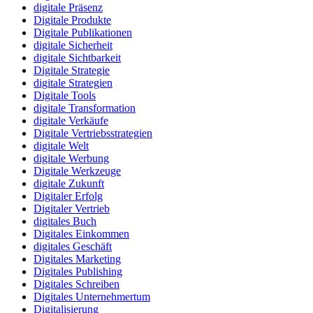
digitale Präsenz
Digitale Produkte
Digitale Publikationen
digitale Sicherheit
digitale Sichtbarkeit
Digitale Strategie
digitale Strategien
Digitale Tools
digitale Transformation
digitale Verkäufe
Digitale Vertriebsstrategien
digitale Welt
digitale Werbung
Digitale Werkzeuge
digitale Zukunft
Digitaler Erfolg
Digitaler Vertrieb
digitales Buch
Digitales Einkommen
digitales Geschäft
Digitales Marketing
Digitales Publishing
Digitales Schreiben
Digitales Unternehmertum
Digitalisierung