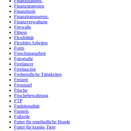
Finanzplanung.
Finanzstrategien
Finanztools
Finanztransparenz.
Finanzverwaltung
Firewalls
Fitness
Flexibilität
Flexibles Arbeiten
Fonts
Forschungsarbeit
Fotografie
Freelancer
Freelancing
Freiberufliche Tätigkeiten
Freizeit
Fressnapf
Frische
Frischebewahrung
FTP
Funktionalität
Funnels
Fußzeile
Futter für empfindliche Hunde
Futter für kranke Tiere