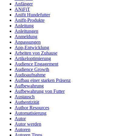
Anfänger
ANiFiT
Anifit Hundefutter
Anifit-Produkte
Anleitung
Anleitungen
Anmeldung
Anpassungen
App-Entwicklung
Arbeiten von Zuhause
Artikeloptimierung
Audience Engagement
Audience Growth
Audioaufnahme
Aufbau einer starken Präsenz
Aufbewahrung
Aufbewahrung von Futter
Austausch
Authentizität
Author Resources
Automatisierung
Autor
Autor werden
Autoren
Autoren Tipps