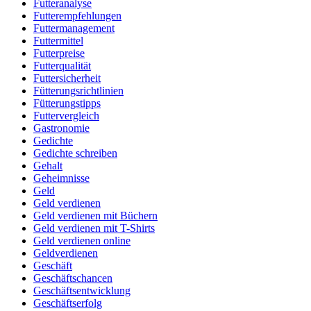
Futteranalyse
Futterempfehlungen
Futtermanagement
Futtermittel
Futterpreise
Futterqualität
Futtersicherheit
Fütterungsrichtlinien
Fütterungstipps
Futtervergleich
Gastronomie
Gedichte
Gedichte schreiben
Gehalt
Geheimnisse
Geld
Geld verdienen
Geld verdienen mit Büchern
Geld verdienen mit T-Shirts
Geld verdienen online
Geldverdienen
Geschäft
Geschäftschancen
Geschäftsentwicklung
Geschäftserfolg