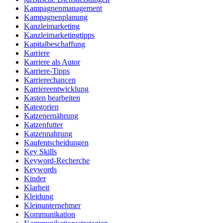
Kampagnenmanagement
Kampagnenplanung
Kanzleimarketing
Kanzleimarketingtipps
Kapitalbeschaffung
Karriere
Karriere als Autor
Karriere-Tipps
Karrierechancen
Karriereentwicklung
Kasten bearbeiten
Kategorien
Katzenernährung
Katzenfutter
Katzennahrung
Kaufentscheidungen
Key Skills
Keyword-Recherche
Keywords
Kinder
Klarheit
Kleidung
Kleinunternehmer
Kommunikation