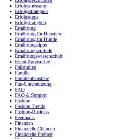
Erfolgsgeschichten
Erfolgsmessung
Erfolgsstrategien
Erfolgstipps
Erfolgstrategien
Ernährung
Ernährung für Haustiere
Ernährung für Hunde
Ernährungstipps
Ernährungsvorteile
Ernährungswissenschaft
Event-Sponsoring
Fallstudien
Familie
Familienhaustiere
Fan-Unterstützung
FAQ
FAQ & Support
Fashion
Fashion Trends
Fashion-Business
Feedback.
Finanzen
Finanzielle Chancen
Finanzielle Freiheit