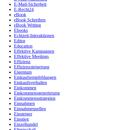
E-Mail-Sicherheit
E-Recht24
eBook
eBook Schreiben
eBook Writing
Ebooks
Echtzeit-Interaktionen
Editor
Education
Effektive Kampagnen
Effektive Meetings
Effizienz
Effizienzsteigerung
Eigentum
Einkaufsempfehlungen
Einkaufsverhalten
Einkommen
Einkommensgenerierung
Einkommensstrategien
Einnahmen
Einnahmequellen
Einsteiger
Einstieg
Einzelhandel
Elternschaft