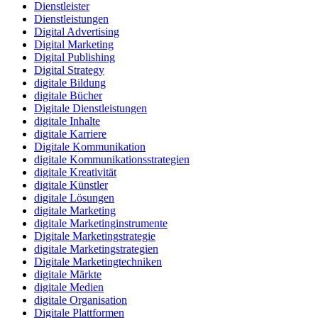
Dienstleister
Dienstleistungen
Digital Advertising
Digital Marketing
Digital Publishing
Digital Strategy
digitale Bildung
digitale Bücher
Digitale Dienstleistungen
digitale Inhalte
digitale Karriere
Digitale Kommunikation
digitale Kommunikationsstrategien
digitale Kreativität
digitale Künstler
digitale Lösungen
digitale Marketing
digitale Marketinginstrumente
Digitale Marketingstrategie
digitale Marketingstrategien
Digitale Marketingtechniken
digitale Märkte
digitale Medien
digitale Organisation
Digitale Plattformen