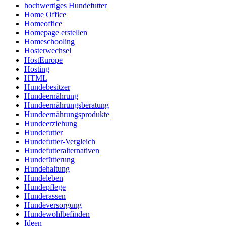
hochwertiges Hundefutter
Home Office
Homeoffice
Homepage erstellen
Homeschooling
Hosterwechsel
HostEurope
Hosting
HTML
Hundebesitzer
Hundeernährung
Hundeernährungsberatung
Hundeernährungsprodukte
Hundeerziehung
Hundefutter
Hundefutter-Vergleich
Hundefutteralternativen
Hundefütterung
Hundehaltung
Hundeleben
Hundepflege
Hunderassen
Hundeversorgung
Hundewohlbefinden
Ideen