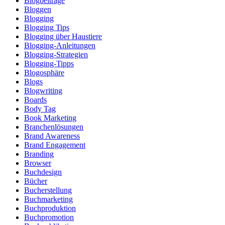
Blogbeiträge
Bloggen
Blogging
Blogging Tips
Blogging über Haustiere
Blogging-Anleitungen
Blogging-Strategien
Blogging-Tipps
Blogosphäre
Blogs
Blogwriting
Boards
Body Tag
Book Marketing
Branchenlösungen
Brand Awareness
Brand Engagement
Branding
Browser
Buchdesign
Bücher
Bucherstellung
Buchmarketing
Buchproduktion
Buchpromotion