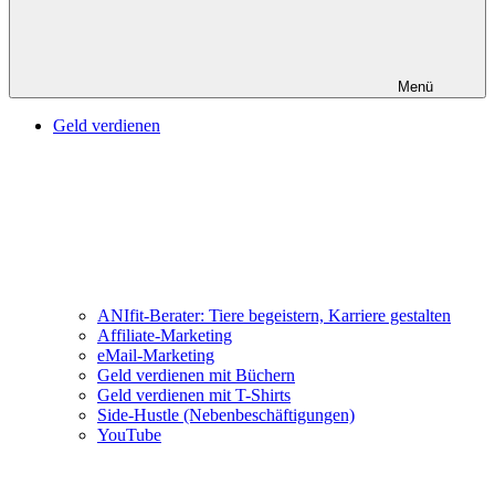
Menü
Geld verdienen
ANIfit-Berater: Tiere begeistern, Karriere gestalten
Affiliate-Marketing
eMail-Marketing
Geld verdienen mit Büchern
Geld verdienen mit T-Shirts
Side-Hustle (Nebenbeschäftigungen)
YouTube