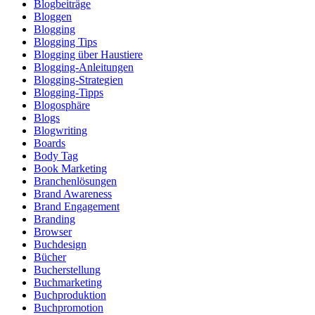
Blogbeiträge
Bloggen
Blogging
Blogging Tips
Blogging über Haustiere
Blogging-Anleitungen
Blogging-Strategien
Blogging-Tipps
Blogosphäre
Blogs
Blogwriting
Boards
Body Tag
Book Marketing
Branchenlösungen
Brand Awareness
Brand Engagement
Branding
Browser
Buchdesign
Bücher
Bucherstellung
Buchmarketing
Buchproduktion
Buchpromotion