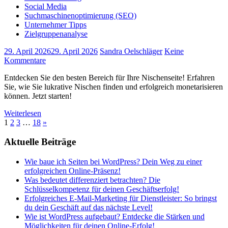
Social Media
Suchmaschinenoptimierung (SEO)
Unternehmer Tipps
Zielgruppenanalyse
29. April 2026
29. April 2026
Sandra Oelschläger
Keine
Kommentare
Entdecken Sie den besten Bereich für Ihre Nischenseite! Erfahren
Sie, wie Sie lukrative Nischen finden und erfolgreich monetarisieren
können. Jetzt starten!
Weiterlesen
Seitennummerierung
Nächste
1
2
3
…
18
»
Beiträge
der
Aktuelle Beiträge
Beiträge
Wie baue ich Seiten bei WordPress? Dein Weg zu einer
erfolgreichen Online-Präsenz!
Was bedeutet differenziert betrachten? Die
Schlüsselkompetenz für deinen Geschäftserfolg!
Erfolgreiches E-Mail-Marketing für Dienstleister: So bringst
du dein Geschäft auf das nächste Level!
Wie ist WordPress aufgebaut? Entdecke die Stärken und
Möglichkeiten für deinen Online-Erfolg!