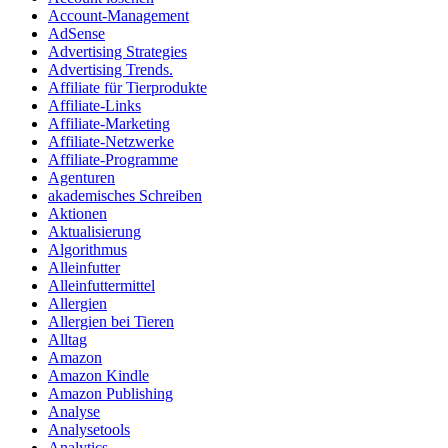
Account-Management
AdSense
Advertising Strategies
Advertising Trends.
Affiliate für Tierprodukte
Affiliate-Links
Affiliate-Marketing
Affiliate-Netzwerke
Affiliate-Programme
Agenturen
akademisches Schreiben
Aktionen
Aktualisierung
Algorithmus
Alleinfutter
Alleinfuttermittel
Allergien
Allergien bei Tieren
Alltag
Amazon
Amazon Kindle
Amazon Publishing
Analyse
Analysetools
Analytics