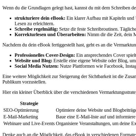
Wenn ⁤du​ die Grundlagen ⁤gelegt hast, kannst du ⁤mit dem Schreiben de
strukturiere dein eBook:
Ein klarer⁣ Aufbau ⁢mit Kapiteln und
Lesen zu erleichtern.
Schreibe regelmäßig:
Setze​ dir feste Schreibroutinen. Tägliche
Korrekturlesen ‍und Überarbeiten:
Nimm dir die Zeit, dein M
Nachdem‌ du‌ dein eBook fertiggestellt hast, geht es‌ an die Vermarktun
Professionelles⁣ Cover-Design:
Ein ansprechendes Cover spielt 
Website und Blog:
Erstelle eine eigene Website ‍oder Blog, um 
Social ⁤Media Nutzen:
Nutze Plattformen wie ⁤Facebook, Instagr
Eine weitere Möglichkeit zur ​Steigerung der Sichtbarkeit ist die Zus
Publikum vorzustellen.
Hier ein kleiner Überblick über die verschiedenen Vermarktungsstrate
Strategie
SEO-Optimierung
Optimiere deine Website und Blogbeiträge 
E-Mail-Marketing
Baue eine E-Mail-liste auf und informier
Webinare und Live-Events
Organisiere Veranstaltungen, ‍um deine Ex
Denke auch an die Möglichkeit, ⁤das eBook in‌ verschiedenen Formaten