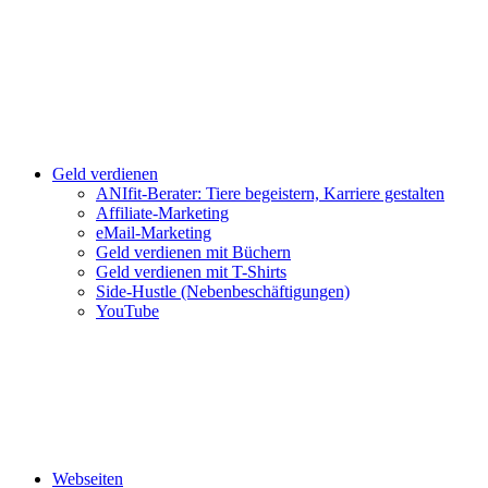
Geld verdienen
ANIfit-Berater: Tiere begeistern, Karriere gestalten
Affiliate-Marketing
eMail-Marketing
Geld verdienen mit Büchern
Geld verdienen mit T-Shirts
Side-Hustle (Nebenbeschäftigungen)
YouTube
Webseiten