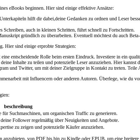
ines eBooks⁣ beginnen.⁤ Hier sind einige effektive Ansätze:
 Unterkapiteln hilft dir⁤ dabei,deine ‌Gedanken zu ordnen und Leser be
s Schreiben, auch in kleinen Schritten, führt schnell zu Fortschritten.
anuskript gründlich zu überarbeiten. Eventuell⁢ möchtest du⁣ auch Beta-
g. Hier sind einige erprobte Strategien:
eine entscheidende Rolle beim ersten Eindruck. Investiere in ⁢ein quali
deine Inhalte zu ⁢teilen und potenzielle Leser ‌anzuziehen. Hier⁤ kannst
am und Twitter, um⁣ mit deiner Zielgruppe in Kontakt zu treten. Teile 
ammenarbeit mit Influencern oder anderen⁤ Autoren. Überlege, wie du von 
gien:
beschreibung
für ‍Suchmaschinen,‍ um organischen‌ Traffic zu generieren.
e deine Follower regelmäßig über Neuigkeiten ​und‍ Angebote.
pertise zu zeigen und potenzielle​ Käufer anzuziehen.
‌ anzubieten, von PDF bis‍ hin zu Kindle oder EPUB, um eine breitere 