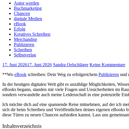
Autor werden
Buchmarketing
Chancen
digitale Medien
eBook
Erfolg
Kreatives Schreiben
Merchandise
Publizieren
Schreiben
Selbstverlag
17. Juni 2026
17. Juni 2026
Sandra Oelschläger
Keine Kommentare
**Wo
eBook
⁤ schreiben: Dein‍ Weg zu erfolgreichem
Publizieren
⁣und
In der ‌heutigen⁤ digitalen Welt gibt es unzählige‌ Möglichkeiten, ‌Wi
eBooks begann, standen mir viele Fragen und Unsicherheiten im​ Raum
sondern verwandelte auch meine Leidenschaft in eine potenzielle‍ E
Ich‍ möchte dich ‍auf eine spannende ⁣Reise ‌mitnehmen, auf der ich mein
⁢sich dir beim Schreiben⁢ und ⁤Veröffentlichen deines eigenen eBooks bi
diese⁢ Türen zu neuen Chancen aufstoßen kannst. Lass uns gemeinsam 
Inhaltsverzeichnis