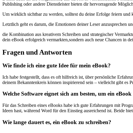
Publishing ⁤oder⁣ andere Dienstleister bieten dir hervorragende Mögli
Um ‌wirklich sichtbar zu werden, solltest du deine Erfolge feiern und k
Letztlich geht es darum, die ⁤Emotionen deiner Leser anzusprechen und
die Kombination ‍aus kreativem Schreiben und strategischer⁤ Vermarktu
dein eBook erfolgreich vermarkten,sondern auch neue ‍Chancen ⁤in de
Fragen und Antworten
Wie finde ich eine gute Idee ⁢für mein eBook?
Ich habe festgestellt, dass es oft hilfreich ist, über persönliche Erfa
deinem Bekanntenkreis können inspirierend sein⁢ – vielleicht gibt es ​P
Welche Software eignet sich am besten, um ⁣ein eBook⁣
Für das Schreiben eines eBooks habe ich gute Erfahrungen mit Progra
‌Ideen hast, ⁢während⁤ Word ‌für den Einstieg ausreichend​ ist. Beide bi
Wie lange dauert es, ⁢ein eBook ‌zu schreiben?