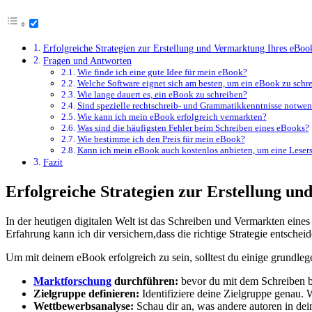
Erfolgreiche Strategien zur‍ Erstellung und Vermarktung⁢ Ihres eBoo
Fragen und Antworten
Wie finde ich eine gute Idee ⁢für mein eBook?
Welche Software eignet sich am besten, um ⁣ein eBook⁣ zu schr
Wie lange dauert es, ⁢ein eBook ‌zu schreiben?
Sind spezielle​ rechtschreib- und Grammatikkenntnisse notwe
Wie kann ich mein⁣ eBook⁢ erfolgreich vermarkten?
Was sind‍ die häufigsten Fehler beim Schreiben eines‍ eBooks?
Wie ⁣bestimme ​ich den Preis‌ für mein eBook?
Kann ich mein‍ eBook⁣ auch kostenlos anbieten, um​ eine Lese
Fazit
Erfolgreiche Strategien zur‍ Erstellung u
In der heutigen digitalen Welt ist das ⁢Schreiben und Vermarkten eines 
Erfahrung⁤ kann ich dir versichern,dass⁣ die ‌richtige‌ Strategie entschei
Um mit deinem⁤ eBook erfolgreich zu sein, solltest du einige grundlege
Marktforschung
durchführen:
bevor du mit dem Schreiben​ be
Zielgruppe definieren:
Identifiziere ⁤deine Zielgruppe genau. 
Wettbewerbsanalyse:
Schau dir an, was andere autoren in dei