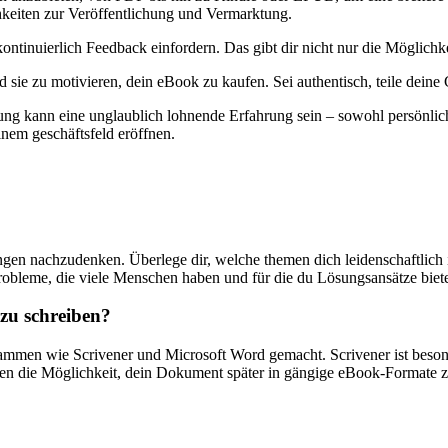
chkeiten zur Veröffentlichung⁣ und Vermarktung.
ontinuierlich Feedback einfordern. Das gibt dir nicht ⁢nur die Möglichke
 sie zu motivieren, dein eBook zu kaufen. Sei authentisch, ‍teile dein
ng ​kann eine unglaublich​ lohnende Erfahrung ‌sein – sowohl persönlich
inem geschäftsfeld eröffnen.
hrungen ⁢nachzudenken. Überlege⁢ dir, ⁣welche themen dich leidenschaftli
robleme, die‌ viele Menschen haben und ‍für ​die ‌du Lösungsansätze ​biete
 zu schreiben?
mmen wie Scrivener und‍ Microsoft ⁣Word gemacht. Scrivener ist besond
eten⁤ die Möglichkeit,‌ dein Dokument später in ‍gängige⁤ eBook-Formate z