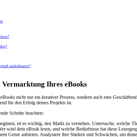
ks
eiben?
ndig?
rschaft aufzubauen?
nd Vermarktung⁢ Ihres eBooks
eBooks nicht nur‍ ein kreativer ‌Prozess, sondern‌ auch eine Geschäftsmög
dend für den Erfolg deines⁢ Projekts ist.
nde ‍Schritte beachten:
ginnst, ist es wichtig, den Markt zu verstehen. ‌Untersuche, welche Th
Wer⁤ wird dein eBook lesen,⁣ und welche Bedürfnisse⁢ hat diese Lesergru
nem Genre anbieten. ‍Analysiere ihre Stärken und Schwächen, um deine 