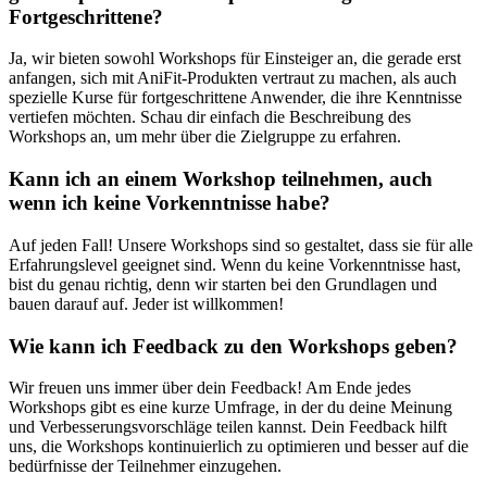
Fortgeschrittene?
Ja,⁢ wir bieten sowohl Workshops für Einsteiger an, ​die gerade erst
⁣anfangen, sich mit AniFit-Produkten vertraut zu machen, als auch⁣
spezielle Kurse für fortgeschrittene Anwender, ‌die ihre Kenntnisse
vertiefen möchten. Schau dir einfach ⁢die Beschreibung des​
Workshops an, um mehr über die Zielgruppe zu erfahren.
Kann ich an einem Workshop teilnehmen, auch⁢
wenn ‍ich ‍keine Vorkenntnisse habe?
Auf‍ jeden Fall! Unsere​ Workshops⁤ sind‍ so gestaltet, dass sie für alle
Erfahrungslevel geeignet ‍sind. ⁢Wenn du keine Vorkenntnisse hast,
bist du genau richtig, ​denn ⁤wir starten bei den Grundlagen und
bauen darauf auf. Jeder ist‍ willkommen!
Wie kann ich Feedback zu​ den Workshops geben?
Wir freuen uns ‌immer über dein Feedback!⁣ Am Ende jedes
Workshops‌ gibt​ es eine kurze Umfrage, in der du⁤ deine ​Meinung​
und Verbesserungsvorschläge teilen ⁣kannst. Dein Feedback ⁣hilft​
uns,⁢ die⁣ Workshops kontinuierlich zu optimieren und besser auf die
bedürfnisse ‍der Teilnehmer einzugehen.