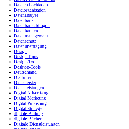
Dateien hochladen
Dateiorganisation
Datenanalyse
Datenbank
Datenbankabfragen
Datenbanken
Datenmanagement
Datenschutz
Datenübertragung
Design
Design Tipps
Design-Tools
Desktop-Tools
Deutschland
Diätfutter
Dienstleister
Dienstleistungen
Digital Advertising
Digital Marketing
Digital Publishing
Digital Strategy
digitale Bildung
digitale Bücher
Digitale Dienstleistungen