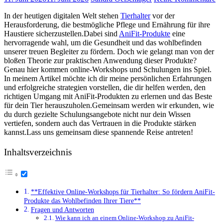
In ​der ⁤heutigen digitalen ⁤Welt stehen
Tierhalter
vor ‍der
Herausforderung, die‍ bestmögliche Pflege und Ernährung für ihre
Haustiere​ sicherzustellen.Dabei sind⁤
AniFit-Produkte
eine
⁢hervorragende wahl, ⁢um die⁢ Gesundheit und das wohlbefinden⁣
unserer treuen Begleiter zu fördern.⁣ Doch wie gelangt​ man von⁤ der‌
bloßen Theorie zur praktischen​ Anwendung⁣ dieser Produkte?‌
Genau hier⁣ kommen online-Workshops und Schulungen ins‌ Spiel.
In meinem ‍Artikel möchte⁣ ich dir ⁣meine⁤ persönlichen⁣ Erfahrungen
und erfolgreiche strategien⁤ vorstellen,⁣ die dir helfen⁢ werden, den
richtigen Umgang mit AniFit-Produkten zu erlernen und ‌das ‌Beste
für dein Tier herauszuholen.Gemeinsam werden​ wir erkunden, wie
du‍ durch gezielte Schulungsangebote nicht⁣ nur dein Wissen
vertiefen, sondern auch das ‍Vertrauen in die‌ Produkte⁤ stärken
kannst.Lass uns gemeinsam diese spannende ‍Reise⁤ antreten!
Inhaltsverzeichnis
**Effektive Online-Workshops⁢ für Tierhalter: So fördern​ AniFit-
Produkte das Wohlbefinden Ihrer Tiere**
Fragen und Antworten
Wie kann​ ich an einem Online-Workshop zu AniFit-