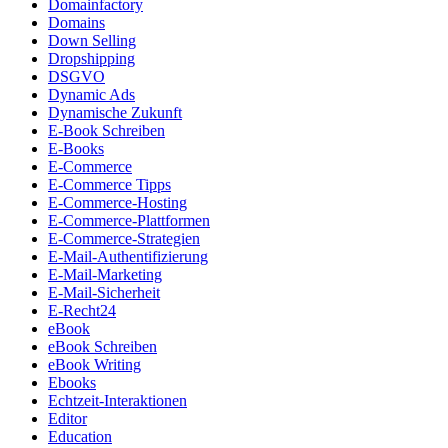
Domainfactory
Domains
Down Selling
Dropshipping
DSGVO
Dynamic Ads
Dynamische Zukunft
E-Book Schreiben
E-Books
E-Commerce
E-Commerce Tipps
E-Commerce-Hosting
E-Commerce-Plattformen
E-Commerce-Strategien
E-Mail-Authentifizierung
E-Mail-Marketing
E-Mail-Sicherheit
E-Recht24
eBook
eBook Schreiben
eBook Writing
Ebooks
Echtzeit-Interaktionen
Editor
Education