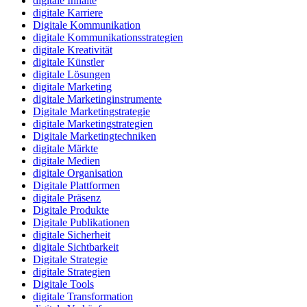
digitale Inhalte
digitale Karriere
Digitale Kommunikation
digitale Kommunikationsstrategien
digitale Kreativität
digitale Künstler
digitale Lösungen
digitale Marketing
digitale Marketinginstrumente
Digitale Marketingstrategie
digitale Marketingstrategien
Digitale Marketingtechniken
digitale Märkte
digitale Medien
digitale Organisation
Digitale Plattformen
digitale Präsenz
Digitale Produkte
Digitale Publikationen
digitale Sicherheit
digitale Sichtbarkeit
Digitale Strategie
digitale Strategien
Digitale Tools
digitale Transformation