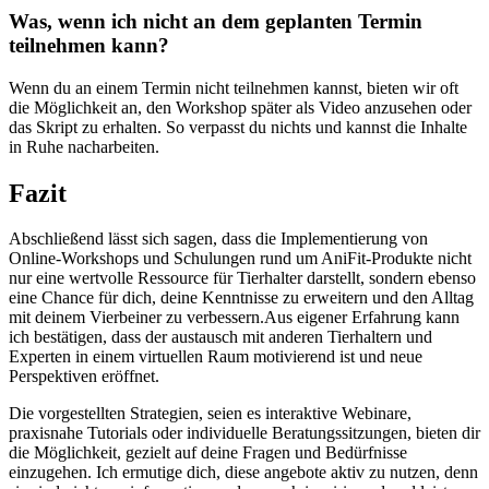
Was, wenn ich nicht⁣ an‌ dem geplanten Termin
teilnehmen kann?
Wenn du an⁤ einem Termin nicht teilnehmen kannst, bieten wir oft
die ⁤Möglichkeit an,⁣ den⁤ Workshop ⁣später als ‍Video anzusehen oder
das Skript zu erhalten.‌ So verpasst du nichts⁢ und kannst die Inhalte
in⁣ Ruhe nacharbeiten.
Fazit
Abschließend lässt ⁣sich⁢ sagen, dass‌ die Implementierung von
Online-Workshops und Schulungen ⁤rund ‍um AniFit-Produkte nicht
nur eine wertvolle Ressource für Tierhalter darstellt, sondern ebenso
eine Chance für dich, deine Kenntnisse zu erweitern ‍und den Alltag
mit deinem Vierbeiner zu verbessern.Aus ‍eigener ⁣Erfahrung kann‌
ich⁣ bestätigen, dass der austausch mit anderen Tierhaltern und‌
Experten in⁤ einem‌ virtuellen Raum motivierend ist⁣ und ⁣neue
Perspektiven eröffnet.
Die ‌vorgestellten​ Strategien, seien es interaktive Webinare,
praxisnahe Tutorials oder individuelle‍ Beratungssitzungen,‍ bieten dir
die Möglichkeit, gezielt ⁢auf ⁣deine⁢ Fragen⁤ und Bedürfnisse ​
einzugehen.‍ Ich ermutige dich, diese angebote⁢ aktiv zu nutzen, denn