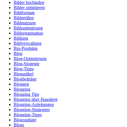
Bilder hochladen
Bilder optimieren
Bildformate
Bildgrößen
Bildnutzung
Bildoptimierung
Bildorganisation
Bildung
Bildverwaltung
Bio-Produkte
Blog
Blog-Optimierung
Blog-Strategie
Blog-Tipps
Blogartikel
Blogbeiträge
Bloggen
Blogging
Blogging Tips
Blogging über Haustiere
Blogging-Anleitungen
Blogging-Strategien
Blogging-Tipps
Blogosphäre
Blogs