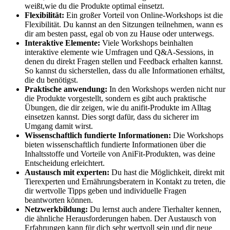
weißt,wie‌ du die Produkte optimal⁢ einsetzt.
Flexibilität:
Ein großer Vorteil von ​Online-Workshops⁤ ist die
Flexibilität. ⁣Du kannst‌ an ⁤den Sitzungen teilnehmen, wann ‍es
dir am ⁤besten passt, egal ob von zu Hause oder unterwegs.
Interaktive Elemente:
Viele Workshops beinhalten
interaktive elemente wie ⁢Umfragen und Q&A-Sessions,⁢ in
denen du direkt Fragen stellen ⁣und Feedback erhalten kannst.
⁤So kannst du sicherstellen, dass du⁢ alle Informationen erhältst,
die ‌du benötigst.
Praktische​ anwendung:
In den‌ Workshops​ werden nicht nur⁤
die ⁣Produkte vorgestellt, sondern ‍es gibt⁤ auch praktische
Übungen, die dir ⁢zeigen,​ wie du anifit-Produkte ⁤im Alltag⁤
einsetzen kannst.​ Dies⁢ sorgt dafür, dass du sicherer im
Umgang damit wirst.
Wissenschaftlich fundierte‍ Informationen:
Die Workshops
bieten wissenschaftlich fundierte Informationen​ über die‌
Inhaltsstoffe und Vorteile von AniFit-Produkten,‌ was⁤ deine
Entscheidung erleichtert.
Austausch mit​ experten:
Du hast die⁤ Möglichkeit, direkt mit
Tierexperten und Ernährungsberatern ⁢in Kontakt zu ⁢treten, die
dir‌ wertvolle Tipps geben und ​individuelle ‌Fragen
beantworten​ können.
Netzwerkbildung:
Du lernst auch andere Tierhalter ⁤kennen, ​
die ähnliche Herausforderungen ⁢haben. Der ‍Austausch ⁢von
Erfahrungen ‍kann‍ für dich⁢ sehr wertvoll sein und dir neue