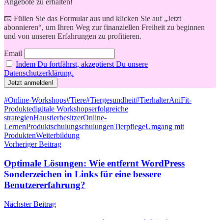
Angebote zu erhalten!
📧 Füllen Sie das Formular aus und klicken Sie auf „Jetzt
abonnieren“, um Ihren Weg zur finanziellen Freiheit zu beginnen
und von unseren Erfahrungen zu profitieren.
Email
Indem Du fortfährst, akzeptierst Du unsere
Datenschutzerklärung.
Schlagwörter
#Online-Workshops
#Tiere
#Tiergesundheit
#Tierhalter
AniFit-
Produkte
digitale Workshops
erfolgreiche
strategien
Haustierbesitzer
Online-
Lernen
Produktschulung
schulungen
Tierpflege
Umgang mit
Produkten
Weiterbildung
Beitragsnavigation
Vorheriger Beitrag
Optimale Lösungen: Wie entfernt WordPress
Sonderzeichen in Links für eine bessere
Benutzererfahrung?
Nächster Beitrag