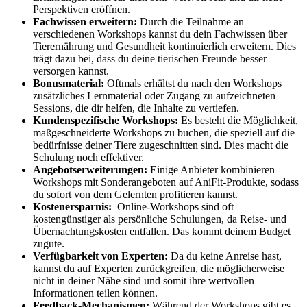
Perspektiven eröffnen.
Fachwissen erweitern:
Durch die Teilnahme an
verschiedenen ‍Workshops kannst​ du dein Fachwissen über
Tierernährung und Gesundheit kontinuierlich erweitern. Dies
trägt ⁤dazu bei, ⁣dass ⁢du deine tierischen Freunde besser‍
versorgen​ kannst.
Bonusmaterial:
Oftmals erhältst du nach den Workshops
zusätzliches Lernmaterial oder Zugang zu aufzeichneten⁤
Sessions, die dir helfen, die Inhalte zu vertiefen.
Kundenspezifische Workshops:
Es besteht ⁤die⁤ Möglichkeit,
maßgeschneiderte‌ Workshops zu buchen, die speziell auf die
bedürfnisse deiner ⁢Tiere zugeschnitten ⁢sind. Dies⁣ macht ​die
Schulung⁣ noch‌ effektiver.
Angebotserweiterungen:
‌Einige Anbieter kombinieren
Workshops mit Sonderangeboten ​auf AniFit-Produkte, sodass
⁢du sofort von dem⁤ Gelernten profitieren kannst.
Kostenersparnis:
‍ Online-Workshops sind ‍oft
kostengünstiger als persönliche Schulungen, da ⁣Reise- und
Übernachtungskosten entfallen. Das kommt deinem⁤ Budget⁤
zugute.
Verfügbarkeit von Experten:
Da du keine Anreise hast,
kannst du auf ⁢Experten zurückgreifen, die​ möglicherweise
nicht⁢ in deiner Nähe sind und somit ihre wertvollen
Informationen‌ teilen‌ können.
Feedback-Mechanismen:
Während der Workshops gibt es⁤