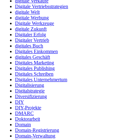
digitale Verkäufe
Digitale Vertriebsstrategien
digitale Welt
digitale Werbung
Digitale Werkzeuge
digitale Zukunft
Digitaler Erfolg
Digitaler Vertrieb
digitales Buch
Digitales Einkommen
digitales Geschäft
Digitales Marketing
Digitales Publishing
Digitales Schreiben
Digitales Unternehmertum
Digitalisierung
Digitalstrategie
Diversifizierung
DIY
DIY-Projekte
DMARC
Doktorarbeit
Domain
Domain-Registrierung
Domain-Verwaltung