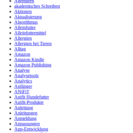
Agenturen
akademisches Schreiben
Aktionen
Aktualisierung
Algorithmus
Alleinfutter
Alleinfuttermittel
Allergien
Allergien bei Tieren
Alltag
Amazon
Amazon Kindle
Amazon Publishing
Analyse
Analysetools
Analytics
Anfänger
ANiFiT
Anifit Hundefutter
Anifit-Produkte
Anleitung
Anleitungen
Anmeldung
Anpassungen
App-Entwicklung