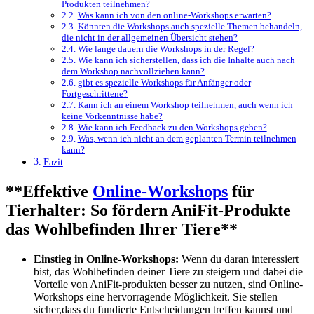
Produkten teilnehmen?
Was kann ich von‍ den ‍online-Workshops erwarten?
Könnten die Workshops‌ auch spezielle Themen⁣ behandeln,
die nicht in der allgemeinen ⁣Übersicht ‍stehen?
Wie lange dauern​ die Workshops in der Regel?
Wie kann ich sicherstellen, ​dass ich die Inhalte auch ​nach
dem‍ Workshop nachvollziehen kann?
gibt⁢ es⁢ spezielle ‍Workshops für Anfänger oder
Fortgeschrittene?
Kann ich an einem Workshop teilnehmen, auch⁢ wenn ‍ich
‍keine Vorkenntnisse habe?
Wie kann ich Feedback zu​ den Workshops geben?
Was, wenn ich nicht⁣ an‌ dem geplanten Termin teilnehmen
kann?
Fazit
**Effektive
Online-Workshops
⁢ für
Tierhalter: So fördern​ AniFit-Produkte
das Wohlbefinden Ihrer Tiere**
Einstieg in Online-Workshops:
Wenn du daran ⁢interessiert​
bist, das Wohlbefinden deiner Tiere ⁤zu ‌steigern und dabei die⁢
Vorteile‌ von ​AniFit-produkten besser⁤ zu ‌nutzen,⁣ sind‌ Online-
Workshops eine hervorragende​ Möglichkeit. Sie‌ stellen
sicher,dass du fundierte ⁣Entscheidungen treffen kannst und