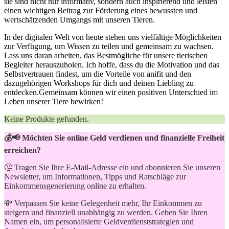
‍sie sind⁣ nicht nur informativ, ‍sondern auch⁢ inspirierend und leisten
einen ⁢wichtigen Beitrag zur ⁤Förderung eines bewussten und
⁤wertschätzenden Umgangs ‌mit ​unseren Tieren.
In der digitalen Welt ⁢von‌ heute stehen uns vielfältige Möglichkeiten
zur Verfügung, um Wissen ⁢zu teilen und⁤ gemeinsam ‍zu‍ wachsen.⁣
Lass uns ⁢daran‍ arbeiten, das Bestmögliche für ‌unsere tierischen
Begleiter herauszuholen. Ich⁣ hoffe, dass du die Motivation und das
Selbstvertrauen⁢ findest, um die Vorteile ⁤von anifit und ​den
dazugehörigen Workshops für ‌dich und⁣ deinen Liebling zu
entdecken.Gemeinsam können wir einen positiven Unterschied im
Leben unserer Tiere bewirken!
Keine Produkte gefunden.
💰📢 Möchten Sie online Geld verdienen und finanzielle Freiheit
erreichen?
🤔 Tragen Sie Ihre E-Mail-Adresse ein und abonnieren Sie unseren
Newsletter, um Informationen, Tipps und Ratschläge zur
Einkommensgenerierung online zu erhalten.
💸 Verpassen Sie keine Gelegenheit mehr, Ihr Einkommen zu
steigern und finanziell unabhängig zu werden. Geben Sie Ihren
Namen ein, um personalisierte Geldverdienststrategien und