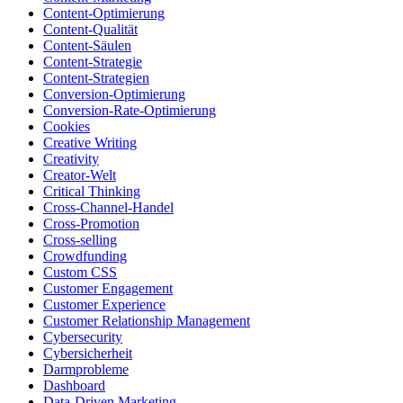
Content-Optimierung
Content-Qualität
Content-Säulen
Content-Strategie
Content-Strategien
Conversion-Optimierung
Conversion-Rate-Optimierung
Cookies
Creative Writing
Creativity
Creator-Welt
Critical Thinking
Cross-Channel-Handel
Cross-Promotion
Cross-selling
Crowdfunding
Custom CSS
Customer Engagement
Customer Experience
Customer Relationship Management
Cybersecurity
Cybersicherheit
Darmprobleme
Dashboard
Data-Driven Marketing