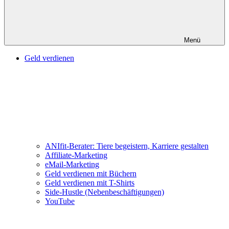
Menü
Geld verdienen
ANIfit-Berater: Tiere begeistern, Karriere gestalten
Affiliate-Marketing
eMail-Marketing
Geld verdienen mit Büchern
Geld verdienen mit T-Shirts
Side-Hustle (Nebenbeschäftigungen)
YouTube