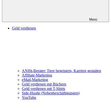
Menü
Geld verdienen
ANIfit-Berater: Tiere begeistern, Karriere gestalten
Affiliate-Marketing
eMail-Marketing
Geld verdienen mit Büchern
Geld verdienen mit T-Shirts
Side-Hustle (Nebenbeschäftigungen)
YouTube