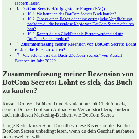
sabbern lassen
DotCom Secrets Häufig gestellte Fragen (FAQ)
Wo kann ich das DotCom Secrets Buch kaufen?
Gibt es einen Haken oder eine vertragliche Verpflichtung,
nachdem du die kostenlose Kopie von DotCom Secrets erhalten
hast?
Kannst du ein ClickFunnels-Partner werden und für
DotCom Secrets werben?
Zusammenfassung meiner Rezension von DotCom Secrets: Lohnt
es sich, das Buch zu kaufen?
​ Wie relevant⁣ ist das Buch „DotCom ​Secrets“ von Russell
⁣Brunson im​ Jahr 2022?
Zusammenfassung meiner Rezension von
DotCom Secrets: Lohnt es sich, das Buch
zu kaufen?
Russell Brunson ist überall und das nicht nur mit ClickFunnels,
seinem Deluxe-Tool zum Aufbau von Verkaufstrichtern, sondern
auch mit diesen Marketing-Büchern wie DotCom Secrets.
Lange Rede, kurzer Sinn: Du solltest diese Rezension des Buches
DotCom Secrets unbedingt lesen, wenn du dein Geschäft ausbauen
oder erweitern willst.