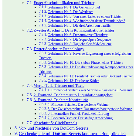
Erster Abschnitt: Skalen und Trichter
Geheimnis Nr. 1: Die Geheimformel
Geheimnis Nr. 2: Die Wertleiter
Geheimnis Nr. 3: Von einer Leiter zu einem Trichter
Geheimnis Nr. 4: Wie findest du deine Traumkunden?
Geheimnis Nr. 5: Die drei Arten von Traffic
Zweiter Abschnitt: Dein Kommunikationstrichter
Geheimnis Nr. 6: Der attraktive Charakter
Geheimnis Nr. 7: Die Sopa Opera Sequence
Geheimnis Nr. 8: Tägliche Seinfeld-Sequenz
Dritter Abschnitt: Funnelology
Geheimnis Nr. 9: Reverse Engineering eines erfolgreichen
Trichters
Geheimnis Nr. 10: Die sieben Phasen eines Trichters
Geheimnis Nr. 11: Die dreiundzwanzig Komponenten eines
Trichters
Geheimnis Nr. 12: Frontend Trichter oder Backend Trichter
Geheimnis Nr. 13: Der beste Köder
Vierter Teil: Trichter und Texte
1. Frontend-Trichter: Zwei Schritte – Kostenlos + Versand
2. Frontend-Trichter: Auto-Liquidationsangebot
3. Frontend-Trichter: Kontinuität
4. Mittlerer Trichter: Das perfekte Webinar
5. Der Zwischentrichter: Das unsichtbare perfekte Webinar
6. Intermediate Funnel: Produkteinführung
7. Backend-Trichter: Dreistufige Anwendung
Abschnitt 5: ClickFunnels
Vor- und Nachteile von DotCom Secrets
Geschenke, die mit DotCom Secrets kommen – Boni, die dich