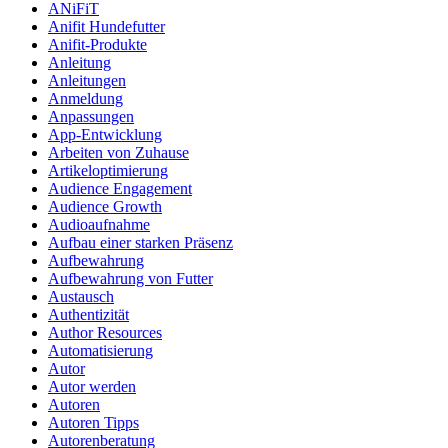
ANiFiT
Anifit Hundefutter
Anifit-Produkte
Anleitung
Anleitungen
Anmeldung
Anpassungen
App-Entwicklung
Arbeiten von Zuhause
Artikeloptimierung
Audience Engagement
Audience Growth
Audioaufnahme
Aufbau einer starken Präsenz
Aufbewahrung
Aufbewahrung von Futter
Austausch
Authentizität
Author Resources
Automatisierung
Autor
Autor werden
Autoren
Autoren Tipps
Autorenberatung