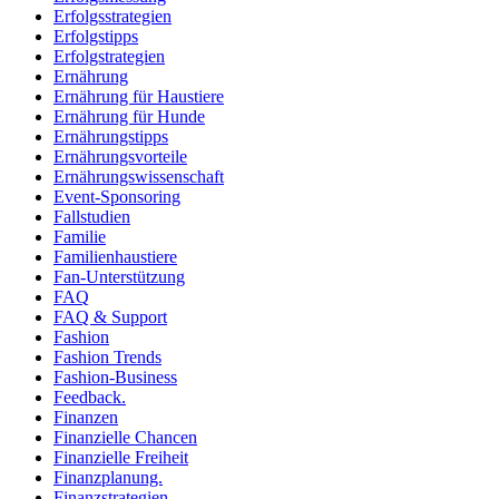
Erfolgsstrategien
Erfolgstipps
Erfolgstrategien
Ernährung
Ernährung für Haustiere
Ernährung für Hunde
Ernährungstipps
Ernährungsvorteile
Ernährungswissenschaft
Event-Sponsoring
Fallstudien
Familie
Familienhaustiere
Fan-Unterstützung
FAQ
FAQ & Support
Fashion
Fashion Trends
Fashion-Business
Feedback.
Finanzen
Finanzielle Chancen
Finanzielle Freiheit
Finanzplanung.
Finanzstrategien