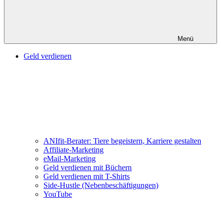
Menü
Geld verdienen
ANIfit-Berater: Tiere begeistern, Karriere gestalten
Affiliate-Marketing
eMail-Marketing
Geld verdienen mit Büchern
Geld verdienen mit T-Shirts
Side-Hustle (Nebenbeschäftigungen)
YouTube