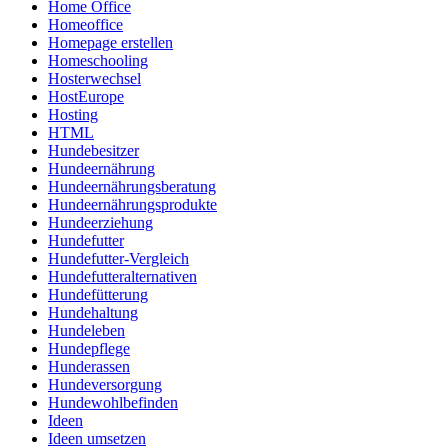
Home Office
Homeoffice
Homepage erstellen
Homeschooling
Hosterwechsel
HostEurope
Hosting
HTML
Hundebesitzer
Hundeernährung
Hundeernährungsberatung
Hundeernährungsprodukte
Hundeerziehung
Hundefutter
Hundefutter-Vergleich
Hundefutteralternativen
Hundefütterung
Hundehaltung
Hundeleben
Hundepflege
Hunderassen
Hundeversorgung
Hundewohlbefinden
Ideen
Ideen umsetzen