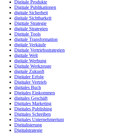
Digitale Produkte
Digitale Publikationen
digitale Sicherheit
digitale Sichtbarkeit
Digitale Strategie
digitale Strategien
Digitale Tools
digitale Transformation
digitale Verkäufe
Digitale Vertriebsstrategien
digitale Welt
digitale Werbung
Digitale Werkzeuge
digitale Zukunft
Digitaler Erfolg
Digitaler Vertrieb
digitales Buch
Digitales Einkommen
digitales Geschäft
Digitales Marketing
Digitales Publishing
Digitales Schreiben
Digitales Unternehmertum
Digitalisierung
Digitalstrategie