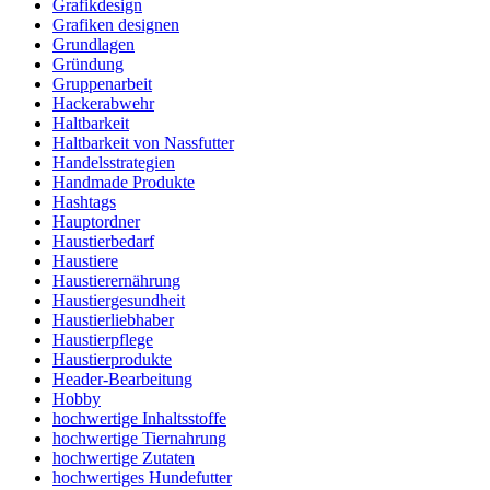
Grafikdesign
Grafiken designen
Grundlagen
Gründung
Gruppenarbeit
Hackerabwehr
Haltbarkeit
Haltbarkeit von Nassfutter
Handelsstrategien
Handmade Produkte
Hashtags
Hauptordner
Haustierbedarf
Haustiere
Haustierernährung
Haustiergesundheit
Haustierliebhaber
Haustierpflege
Haustierprodukte
Header-Bearbeitung
Hobby
hochwertige Inhaltsstoffe
hochwertige Tiernahrung
hochwertige Zutaten
hochwertiges Hundefutter