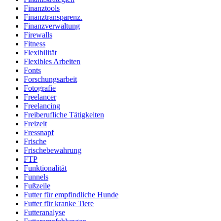
Finanztools
Finanztransparenz.
Finanzverwaltung
Firewalls
Fitness
Flexibilität
Flexibles Arbeiten
Fonts
Forschungsarbeit
Fotografie
Freelancer
Freelancing
Freiberufliche Tätigkeiten
Freizeit
Fressnapf
Frische
Frischebewahrung
FTP
Funktionalität
Funnels
Fußzeile
Futter für empfindliche Hunde
Futter für kranke Tiere
Futteranalyse