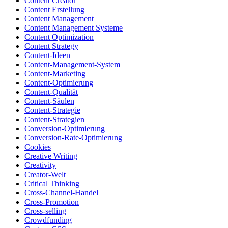
Content Creator
Content Erstellung
Content Management
Content Management Systeme
Content Optimization
Content Strategy
Content-Ideen
Content-Management-System
Content-Marketing
Content-Optimierung
Content-Qualität
Content-Säulen
Content-Strategie
Content-Strategien
Conversion-Optimierung
Conversion-Rate-Optimierung
Cookies
Creative Writing
Creativity
Creator-Welt
Critical Thinking
Cross-Channel-Handel
Cross-Promotion
Cross-selling
Crowdfunding