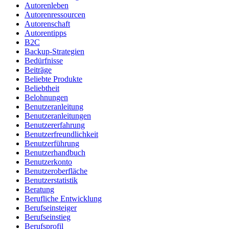
Autorenleben
Autorenressourcen
Autorenschaft
Autorentipps
B2C
Backup-Strategien
Bedürfnisse
Beiträge
Beliebte Produkte
Beliebtheit
Belohnungen
Benutzeranleitung
Benutzeranleitungen
Benutzererfahrung
Benutzerfreundlichkeit
Benutzerführung
Benutzerhandbuch
Benutzerkonto
Benutzeroberfläche
Benutzerstatistik
Beratung
Berufliche Entwicklung
Berufseinsteiger
Berufseinstieg
Berufsprofil