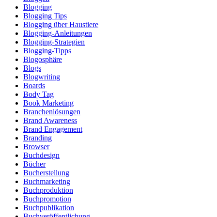
Blogging
Blogging Tips
Blogging über Haustiere
Blogging-Anleitungen
Blogging-Strategien
Blogging-Tipps
Blogosphäre
Blogs
Blogwriting
Boards
Body Tag
Book Marketing
Branchenlösungen
Brand Awareness
Brand Engagement
Branding
Browser
Buchdesign
Bücher
Bucherstellung
Buchmarketing
Buchproduktion
Buchpromotion
Buchpublikation
Buchveröffentlichung