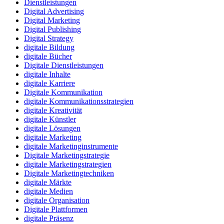
Dienstleistungen
Digital Advertising
Digital Marketing
Digital Publishing
Digital Strategy
digitale Bildung
digitale Bücher
Digitale Dienstleistungen
digitale Inhalte
digitale Karriere
Digitale Kommunikation
digitale Kommunikationsstrategien
digitale Kreativität
digitale Künstler
digitale Lösungen
digitale Marketing
digitale Marketinginstrumente
Digitale Marketingstrategie
digitale Marketingstrategien
Digitale Marketingtechniken
digitale Märkte
digitale Medien
digitale Organisation
Digitale Plattformen
digitale Präsenz