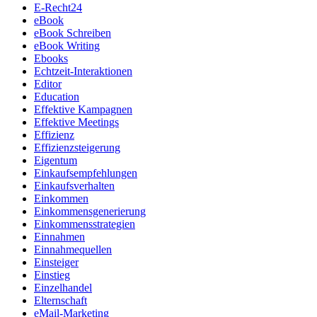
E-Recht24
eBook
eBook Schreiben
eBook Writing
Ebooks
Echtzeit-Interaktionen
Editor
Education
Effektive Kampagnen
Effektive Meetings
Effizienz
Effizienzsteigerung
Eigentum
Einkaufsempfehlungen
Einkaufsverhalten
Einkommen
Einkommensgenerierung
Einkommensstrategien
Einnahmen
Einnahmequellen
Einsteiger
Einstieg
Einzelhandel
Elternschaft
eMail-Marketing