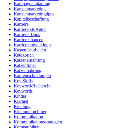
Kampagnenplanung
Kanzleimarketing
Kanzleimarketingtipps
Kapitalbeschaffung
Karriere
Karriere als Autor
Karriere-Tipps
Karrierechancen
Karriereentwicklung
Kasten bearbeiten
Kategorien
Katzenernährung
Katzenfutter
Katzennahrung
Kaufentscheidungen
Key Skills
Keyword-Recherche
Keywords
Kinder
Klarheit
Kleidung
Kleinunternehmer
Kommunikation
Kommunikationsstrategien
Kompatibilität