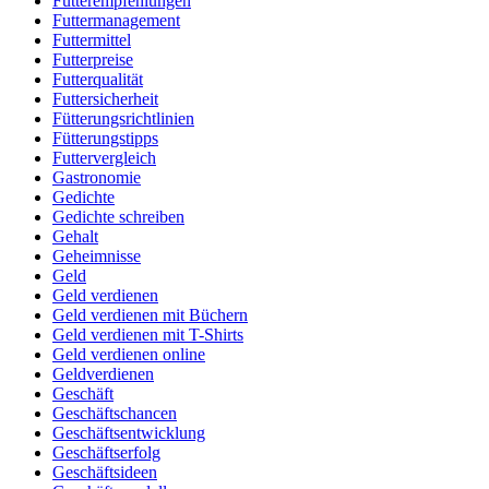
Futterempfehlungen
Futtermanagement
Futtermittel
Futterpreise
Futterqualität
Futtersicherheit
Fütterungsrichtlinien
Fütterungstipps
Futtervergleich
Gastronomie
Gedichte
Gedichte schreiben
Gehalt
Geheimnisse
Geld
Geld verdienen
Geld verdienen mit Büchern
Geld verdienen mit T-Shirts
Geld verdienen online
Geldverdienen
Geschäft
Geschäftschancen
Geschäftsentwicklung
Geschäftserfolg
Geschäftsideen