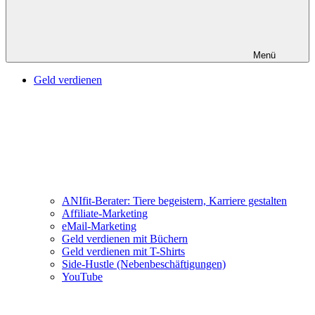
Menü
Geld verdienen
ANIfit-Berater: Tiere begeistern, Karriere gestalten
Affiliate-Marketing
eMail-Marketing
Geld verdienen mit Büchern
Geld verdienen mit T-Shirts
Side-Hustle (Nebenbeschäftigungen)
YouTube