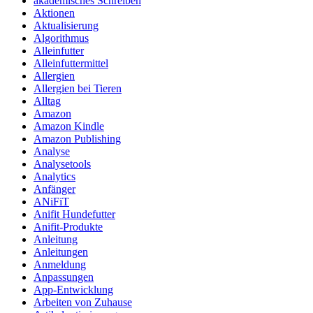
akademisches Schreiben
Aktionen
Aktualisierung
Algorithmus
Alleinfutter
Alleinfuttermittel
Allergien
Allergien bei Tieren
Alltag
Amazon
Amazon Kindle
Amazon Publishing
Analyse
Analysetools
Analytics
Anfänger
ANiFiT
Anifit Hundefutter
Anifit-Produkte
Anleitung
Anleitungen
Anmeldung
Anpassungen
App-Entwicklung
Arbeiten von Zuhause