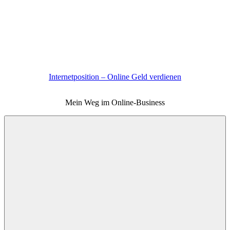
Zum
Inhalt
springen
Internetposition – Online Geld verdienen
Mein Weg im Online-Business