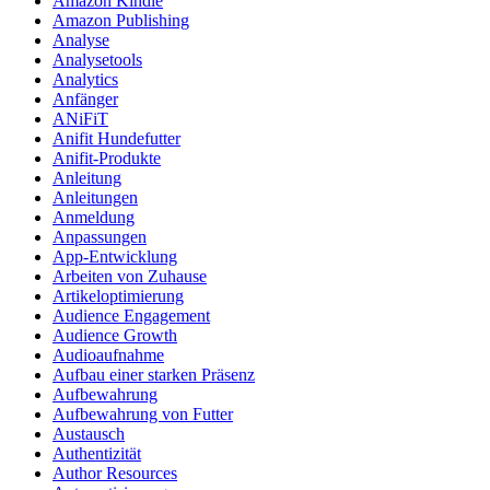
Amazon Kindle
Amazon Publishing
Analyse
Analysetools
Analytics
Anfänger
ANiFiT
Anifit Hundefutter
Anifit-Produkte
Anleitung
Anleitungen
Anmeldung
Anpassungen
App-Entwicklung
Arbeiten von Zuhause
Artikeloptimierung
Audience Engagement
Audience Growth
Audioaufnahme
Aufbau einer starken Präsenz
Aufbewahrung
Aufbewahrung von Futter
Austausch
Authentizität
Author Resources