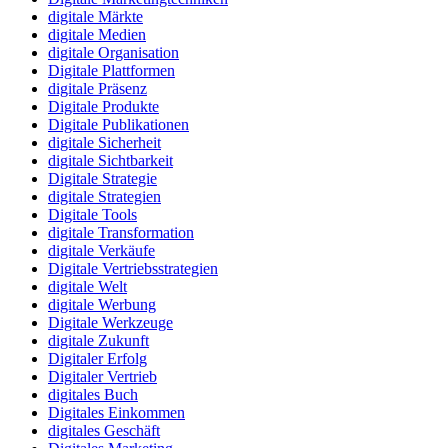
digitale Märkte
digitale Medien
digitale Organisation
Digitale Plattformen
digitale Präsenz
Digitale Produkte
Digitale Publikationen
digitale Sicherheit
digitale Sichtbarkeit
Digitale Strategie
digitale Strategien
Digitale Tools
digitale Transformation
digitale Verkäufe
Digitale Vertriebsstrategien
digitale Welt
digitale Werbung
Digitale Werkzeuge
digitale Zukunft
Digitaler Erfolg
Digitaler Vertrieb
digitales Buch
Digitales Einkommen
digitales Geschäft