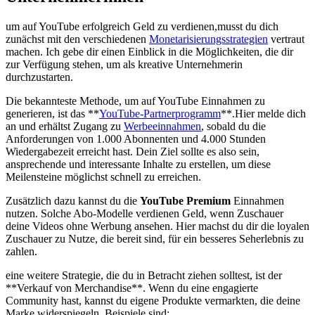
um auf YouTube erfolgreich ⁣Geld zu verdienen,musst du ​dich‌
zunächst⁢ mit den verschiedenen
Monetarisierungsstrategien
vertraut
machen. ​Ich⁢ gebe ⁤dir einen Einblick in die Möglichkeiten, ​die⁣ dir
zur Verfügung stehen, um als kreative Unternehmerin
durchzustarten.
Die bekannteste ‍Methode, um auf YouTube Einnahmen ⁢zu
generieren,​ ist das **
YouTube-Partnerprogramm
**.Hier melde dich
an und erhältst Zugang zu
Werbeeinnahmen
, sobald⁣ du‌ die
Anforderungen von‌ 1.000 Abonnenten und 4.000 Stunden
Wiedergabezeit erreicht hast.​ Dein Ziel sollte es also sein,⁣
ansprechende und interessante Inhalte zu erstellen, um diese
Meilensteine möglichst schnell zu erreichen.
Zusätzlich dazu ⁣kannst du die
YouTube Premium
Einnahmen
nutzen. Solche Abo-Modelle verdienen Geld, wenn Zuschauer
deine Videos ohne Werbung ansehen. Hier machst du dir die⁤ loyalen
Zuschauer zu Nutze, die bereit sind, für ein besseres‌ Seherlebnis zu
zahlen.
eine weitere Strategie, die du in‍ Betracht ziehen solltest, ist⁤ der
**Verkauf von Merchandise**. Wenn du‍ eine engagierte
Community hast, kannst du eigene Produkte vermarkten, die deine
Marke widerspiegeln. Beispiele ⁤sind: