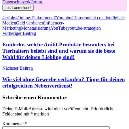
Datenschutzerklärung.
Schlagwörter
#erfolg
#Online-Einkommen
#Youtube-Tipps
content creation
digitale
Medien
Geld verdienen
Influencer-
Marketing
Monetarisierung
YouTube
youtube-strategien
Beitragsnavigation
Vorheriger Beitrag
Entdecke, welche Anifit-Produkte besonders bei
Tierhaltern beliebt sind und warum sie die beste
Wahl für deinen Liebling sind!
Nächster Beitrag
Wie viel ohne Gewerbe verkaufen? Tipps für deinen
erfolgreichen Nebenverdienst!
Schreibe einen Kommentar
Deine E-Mail-Adresse wird nicht veröffentlicht.
Erforderliche
Felder sind mit
*
markiert
Kommentar
*