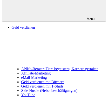
Menü
Geld verdienen
ANIfit-Berater: Tiere begeistern, Karriere gestalten
Affiliate-Marketing
eMail-Marketing
Geld verdienen mit Büchern
Geld verdienen mit T-Shirts
Side-Hustle (Nebenbeschäftigungen)
YouTube