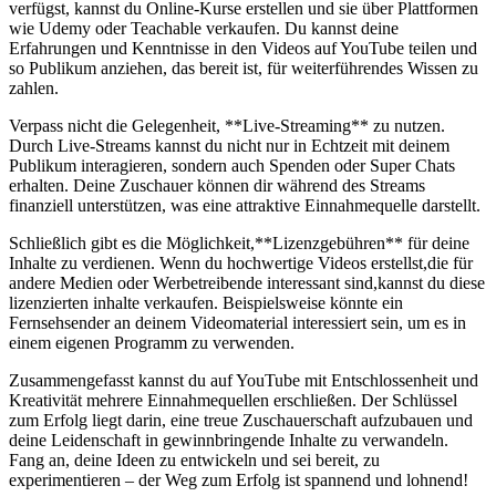
verfügst, kannst du Online-Kurse erstellen und sie über Plattformen
wie Udemy‌ oder‍ Teachable verkaufen. Du kannst deine
‍Erfahrungen und⁣ Kenntnisse​ in den ‌Videos auf ‌YouTube teilen und
so Publikum anziehen, das bereit ist,⁣ für ​weiterführendes Wissen zu
zahlen.
Verpass nicht die Gelegenheit, **Live-Streaming** zu nutzen.
Durch Live-Streams kannst du nicht nur in ⁣Echtzeit ​mit deinem
Publikum interagieren, sondern auch ⁤Spenden oder Super Chats
erhalten. Deine Zuschauer können dir während des Streams
finanziell unterstützen, was eine attraktive Einnahmequelle darstellt.
Schließlich gibt​ es‍ die Möglichkeit,**Lizenzgebühren** für deine
Inhalte zu verdienen. Wenn du hochwertige Videos erstellst,die für
andere Medien oder⁣ Werbetreibende interessant sind,kannst du diese
⁣lizenzierten inhalte verkaufen. Beispielsweise könnte ein
Fernsehsender an deinem Videomaterial ‌interessiert sein, ​um es in
einem eigenen Programm zu verwenden.
Zusammengefasst kannst ⁤du‍ auf YouTube mit Entschlossenheit und
⁢Kreativität⁢ mehrere ‍Einnahmequellen⁢ erschließen. Der Schlüssel⁤
zum Erfolg liegt‌ darin, eine treue Zuschauerschaft aufzubauen und
deine Leidenschaft in gewinnbringende Inhalte zu verwandeln.
Fang an, deine Ideen zu‍ entwickeln und sei bereit, ⁤zu
experimentieren – der Weg zum Erfolg ist spannend und‍ lohnend!