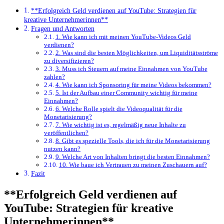
**Erfolgreich Geld verdienen‌ auf YouTube:⁢ Strategien⁤ für
‍kreative Unternehmerinnen**
Fragen und Antworten
1. Wie kann ich mit meinen ‌YouTube-Videos Geld
verdienen?
2. Was sind die besten‍ Möglichkeiten, um⁢ Liquiditätsströme
zu ⁤diversifizieren?
3. Muss ⁤ich ‍Steuern auf meine Einnahmen von YouTube
zahlen?
4. Wie kann ‌ich Sponsoring für meine Videos ​bekommen?
5. Ist der Aufbau einer Community wichtig für meine
Einnahmen?
6. ⁢Welche Rolle spielt die ⁣Videoqualität ‌für die
Monetarisierung?
7. Wie wichtig ist es, ⁢regelmäßig ⁤neue Inhalte zu
veröffentlichen?
8. Gibt es spezielle Tools, die ich ⁣für die Monetarisierung
nutzen⁤ kann?
9. Welche Art von Inhalten⁤ bringt die besten Einnahmen?
10. Wie baue ich Vertrauen ⁣zu meinen Zuschauern auf?
Fazit
**Erfolgreich Geld verdienen‌ auf
YouTube:⁢ Strategien⁤ für ‍kreative
Unternehmerinnen**