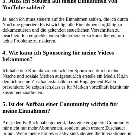
3. Muss ⁤ich ‍Steuern auf meine Einnahmen von
YouTube zahlen?
Ja, auch ich muss steuern auf die Einnahmen ⁤zahlen, die ich durch
YouTube generiere.Es ist wichtig, alle ⁣Einnahmen sorgfältig zu
dokumentieren und die ​geltenden steuerlichen Vorschriften zu
beachten. Ich empfehle, einen Steuerberater zu konsultieren, ‌um
‍keine‌ Probleme zu riskieren.
4. Wie kann ‌ich Sponsoring für meine Videos ​
bekommen?
Ich habe ​den ‍Kontakt zu potenziellen Sponsoren durch meine‍
Nische und soziale Medien aufgebaut.Ich erstelle ein Media Kit,in
dem ich meine Zuschauerstatistiken und Engagement-Raten⁢
präsentiere. So zeigen⁣ ich,dass es für Marken vorteilhaft⁣ ist,mit mir
⁢zusammenzuarbeiten.
5. Ist der Aufbau einer Community wichtig für
meine Einnahmen?
Auf jeden Fall! ich habe gemerkt, dass eine engagierte ‌Community
mir nicht nur mehr⁢ Abonnenten, ⁤sondern auch⁢ treuere‍ Zuschauer
bringt. Wenn⁣ meine Follower aktiv sind, steigen die Interaktionen in