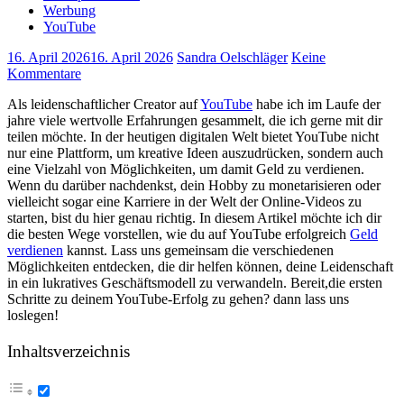
Werbung
YouTube
16. April 2026
16. April 2026
Sandra Oelschläger
Keine
Kommentare
Als leidenschaftlicher‌ Creator⁤ auf
YouTube
‌ habe ​ich ​im Laufe der​
jahre viele wertvolle Erfahrungen gesammelt, ⁢die ich gerne mit dir‍
teilen möchte. In‌ der heutigen digitalen Welt ​bietet YouTube nicht
nur eine Plattform,⁢ um kreative​ Ideen auszudrücken, sondern auch
eine⁤ Vielzahl von Möglichkeiten, um⁢ damit Geld‌ zu verdienen.
Wenn du darüber nachdenkst, dein Hobby⁢ zu monetarisieren oder
‍vielleicht sogar eine Karriere in der Welt der Online-Videos zu
⁣starten, bist du hier genau richtig. In ‍diesem Artikel möchte ich dir
die besten Wege ⁢vorstellen, wie du auf YouTube erfolgreich
Geld
verdienen
kannst. Lass uns gemeinsam die verschiedenen
Möglichkeiten entdecken, die dir helfen​ können,⁢ deine Leidenschaft‌
in ein lukratives Geschäftsmodell zu verwandeln. Bereit,die⁢ ersten
‍Schritte zu deinem YouTube-Erfolg zu⁤ gehen? dann ‍lass uns
loslegen!
Inhaltsverzeichnis