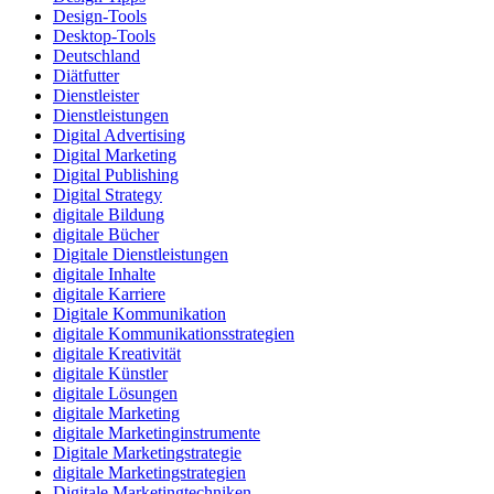
Design-Tools
Desktop-Tools
Deutschland
Diätfutter
Dienstleister
Dienstleistungen
Digital Advertising
Digital Marketing
Digital Publishing
Digital Strategy
digitale Bildung
digitale Bücher
Digitale Dienstleistungen
digitale Inhalte
digitale Karriere
Digitale Kommunikation
digitale Kommunikationsstrategien
digitale Kreativität
digitale Künstler
digitale Lösungen
digitale Marketing
digitale Marketinginstrumente
Digitale Marketingstrategie
digitale Marketingstrategien
Digitale Marketingtechniken