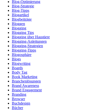
Blog-Optimierung
Blog-Strategie
Blog-Tipps
Blogartikel
Blogbeiträge
Bloggen
Blogging
Blogging Tips
Blogging über Haustiere
Blogging-Anleitungen
Blogging-Strategien
Blogging-Tipps
Blogosphäre
Blogs
Blogwriting
Boards
Body Tag
Book Marketing
Branchenlösungen
Brand Awareness
Brand Engagement
Branding
Browser
Buchdesign
Bücher