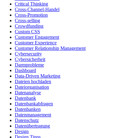
Critical Thinking
Cross-Channel-Handel
Cross-Promotion
Cross-selling
Crowdfunding
Custom CSS
Customer Engagement
Customer Experience
Customer Relationship Management
Cybersecurity
Cybersicherheit
Darmprobleme
Dashboard
Data-Driven Marketing
Dateien hochladen
Dateiorganisation
Datenanalyse
Datenbank
Datenbankabfragen
Datenbanken
Datenmanagement
Datenschutz
Datenübertragung
Design
Design Tipps