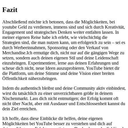
Fazit
Abschließend möchte ich betonen, dass die Möglichkeiten, bei
youtube Geld zu verdienen, immens sind und sich durch‌ Kreativität,
Engagement‍ und strategisches ‍Denken weiter entfalten lassen. In
meiner eigenen Reise habe ich erlebt, wie vielschichtig die
Strategien sind, die man nutzen kann, um​ erfolgreich‍ zu sein – sei ⁤es
durch Werbeeinnahmen, Sponsoring oder den Verkauf ‌von
Merchandise.Ich ermutige dich, nicht nur auf die gängigen ‌Wege zu
setzen, sondern auch ⁣deinen eigenen Stil ‌und deine⁣ Leidenschaft​
einzubringen. Experimentiere, lerne aus deinen Erfahrungen und
scheue dich ⁢nicht, neue Ideen ⁤auszuprobieren. YouTube bietet dir
die Plattform, um deine Stimme und deine Vision⁤ einer breiten
Öffentlichkeit näherzubringen.
Indem du authentisch bleibst und deine Community aktiv einbindest,
wirst du tatsächlich zu einer unverzichtbaren ⁤größe in deinem
Nischenmarkt. ⁤Lass dich​ nicht entmutigen; der Erfolg ‌kommt oft
nicht über Nacht, aber mit Ausdauer⁤ und ⁢Entschlossenheit kannst du
dein Ziel erreichen.
Ich hoffe, dass diese Einblicke dir⁣ helfen,⁤ deine eigenen
Möglichkeiten bei YouTube besser zu verstehen und dich auf