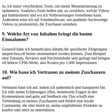
Ja, ich nutze verschiedene Tools, um meine Monetarisierung zu
optimieren. Analytics-Tools helfen​ mir,⁣ zu ‌verstehen, welche Videos
gut funktionieren und wo ich ⁢Verbesserungen ‍vornehmen kann.
Außerdem setze ich auf Schnittsoftware, um ‍qualitativ hochwertige
Videos⁣ zu produzieren, die Zuschauer anziehen.
9. Welche Art von Inhalten⁤ bringt die besten
Einnahmen?
Generell habe ⁢ich bemerkt,dass Inhalte,die spezifische Zielgruppen
ansprechen,oft besser monetarisiert werden können. Zum Beispiel
sind Tutorials, Reviews und Nischeninhalte sehr gefragt und bringen
oft höhere CPM-Werte,‌ also Kosten pro⁣ 1.000 Impressionen.
10. Wie baue ich Vertrauen ⁣zu meinen Zuschauern
auf?
Vertrauen ⁤baue ich auf,‍ indem ich authentisch‍ und transparent bin.‍
Ich teile meine Erfahrungen offen, beantworte Fragen ⁤in den
Kommentaren⁢ und gehe auf feedback ein. Das ⁣schafft eine
Verbindung zu meinen Zuschauern‌ und fördert⁤ eine loyale
⁤Community, die eher bereit ist, meine empfohlenen Produkte⁢ zu
kaufen oder mich zu unterstützen.