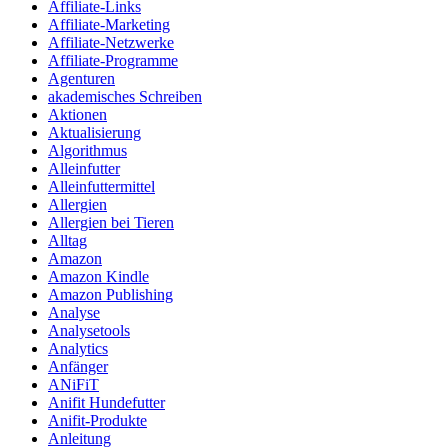
Affiliate-Links
Affiliate-Marketing
Affiliate-Netzwerke
Affiliate-Programme
Agenturen
akademisches Schreiben
Aktionen
Aktualisierung
Algorithmus
Alleinfutter
Alleinfuttermittel
Allergien
Allergien bei Tieren
Alltag
Amazon
Amazon Kindle
Amazon Publishing
Analyse
Analysetools
Analytics
Anfänger
ANiFiT
Anifit Hundefutter
Anifit-Produkte
Anleitung