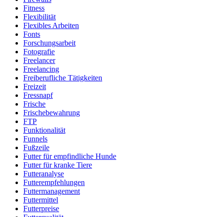
Fitness
Flexibilität
Flexibles Arbeiten
Fonts
Forschungsarbeit
Fotografie
Freelancer
Freelancing
Freiberufliche Tätigkeiten
Freizeit
Fressnapf
Frische
Frischebewahrung
FTP
Funktionalität
Funnels
Fußzeile
Futter für empfindliche Hunde
Futter für kranke Tiere
Futteranalyse
Futterempfehlungen
Futtermanagement
Futtermittel
Futterpreise