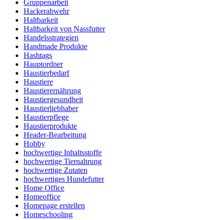
Gruppenarbeit
Hackerabwehr
Haltbarkeit
Haltbarkeit von Nassfutter
Handelsstrategien
Handmade Produkte
Hashtags
Hauptordner
Haustierbedarf
Haustiere
Haustierernährung
Haustiergesundheit
Haustierliebhaber
Haustierpflege
Haustierprodukte
Header-Bearbeitung
Hobby
hochwertige Inhaltsstoffe
hochwertige Tiernahrung
hochwertige Zutaten
hochwertiges Hundefutter
Home Office
Homeoffice
Homepage erstellen
Homeschooling