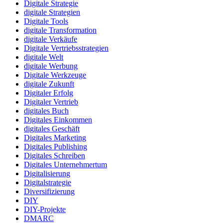
Digitale Strategie
digitale Strategien
Digitale Tools
digitale Transformation
digitale Verkäufe
Digitale Vertriebsstrategien
digitale Welt
digitale Werbung
Digitale Werkzeuge
digitale Zukunft
Digitaler Erfolg
Digitaler Vertrieb
digitales Buch
Digitales Einkommen
digitales Geschäft
Digitales Marketing
Digitales Publishing
Digitales Schreiben
Digitales Unternehmertum
Digitalisierung
Digitalstrategie
Diversifizierung
DIY
DIY-Projekte
DMARC