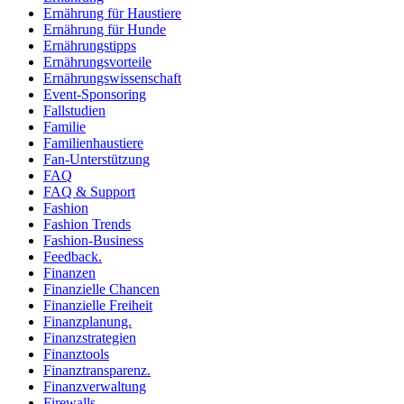
Ernährung für Haustiere
Ernährung für Hunde
Ernährungstipps
Ernährungsvorteile
Ernährungswissenschaft
Event-Sponsoring
Fallstudien
Familie
Familienhaustiere
Fan-Unterstützung
FAQ
FAQ & Support
Fashion
Fashion Trends
Fashion-Business
Feedback.
Finanzen
Finanzielle Chancen
Finanzielle Freiheit
Finanzplanung.
Finanzstrategien
Finanztools
Finanztransparenz.
Finanzverwaltung
Firewalls