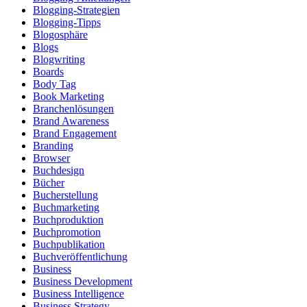
Blogging-Strategien
Blogging-Tipps
Blogosphäre
Blogs
Blogwriting
Boards
Body Tag
Book Marketing
Branchenlösungen
Brand Awareness
Brand Engagement
Branding
Browser
Buchdesign
Bücher
Bucherstellung
Buchmarketing
Buchproduktion
Buchpromotion
Buchpublikation
Buchveröffentlichung
Business
Business Development
Business Intelligence
Business Strategy