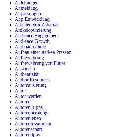
Anleitungen
Anmeldung
Anpassungen
App-Entwicklung
Arbeiten von Zuhause
Artikeloptimierung
Audience Engagement
Audience Growth
Audioaufnahme
Aufbau einer starken Präsenz
Aufbewahrung
Aufbewahrung von Futter
Austausch
Authentizität
Author Resources
Automatisierung
Autor
Autor werden
Autoren
Autoren Tipps
Autorenberatung
Autorenleben
Autorenressourcen
Autorenschaft
Autorentipps