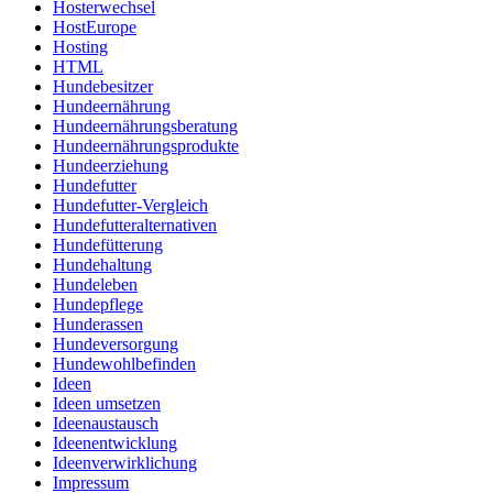
Hosterwechsel
HostEurope
Hosting
HTML
Hundebesitzer
Hundeernährung
Hundeernährungsberatung
Hundeernährungsprodukte
Hundeerziehung
Hundefutter
Hundefutter-Vergleich
Hundefutteralternativen
Hundefütterung
Hundehaltung
Hundeleben
Hundepflege
Hunderassen
Hundeversorgung
Hundewohlbefinden
Ideen
Ideen umsetzen
Ideenaustausch
Ideenentwicklung
Ideenverwirklichung
Impressum