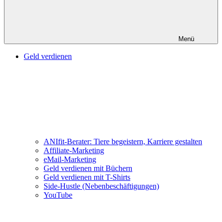
Menü
Geld verdienen
ANIfit-Berater: Tiere begeistern, Karriere gestalten
Affiliate-Marketing
eMail-Marketing
Geld verdienen mit Büchern
Geld verdienen mit T-Shirts
Side-Hustle (Nebenbeschäftigungen)
YouTube