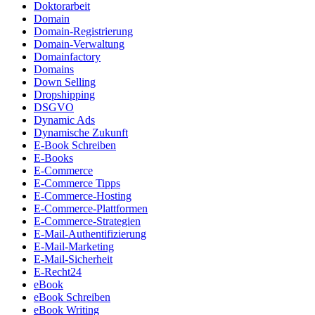
Doktorarbeit
Domain
Domain-Registrierung
Domain-Verwaltung
Domainfactory
Domains
Down Selling
Dropshipping
DSGVO
Dynamic Ads
Dynamische Zukunft
E-Book Schreiben
E-Books
E-Commerce
E-Commerce Tipps
E-Commerce-Hosting
E-Commerce-Plattformen
E-Commerce-Strategien
E-Mail-Authentifizierung
E-Mail-Marketing
E-Mail-Sicherheit
E-Recht24
eBook
eBook Schreiben
eBook Writing