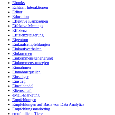
Ebooks
Echtzeit-Interaktionen
Editor
Education
Effektive Kampagnen
Effektive Meetings
Effizienz
Effizienzsteigerung
Eigentum
Einkaufsempfehlungen
Einkaufsverhalten
Einkommen
Einkommensgenerierung
Einkommensstrategien
Einnahmen
Einnahmequellen
Einsteiger
Einstieg
Einzelhandel
Elternschaft
eMail-Marketing
Empfehlungen
Empfehlungen auf Basis von Data Analytics
Empfehlungsmarketing
empfindliche Tiere