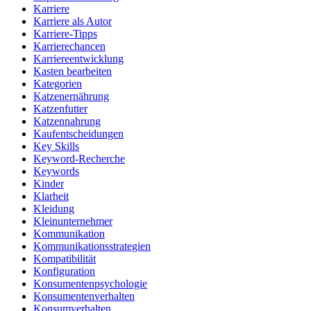
Karriere
Karriere als Autor
Karriere-Tipps
Karrierechancen
Karriereentwicklung
Kasten bearbeiten
Kategorien
Katzenernährung
Katzenfutter
Katzennahrung
Kaufentscheidungen
Key Skills
Keyword-Recherche
Keywords
Kinder
Klarheit
Kleidung
Kleinunternehmer
Kommunikation
Kommunikationsstrategien
Kompatibilität
Konfiguration
Konsumentenpsychologie
Konsumentenverhalten
Konsumverhalten