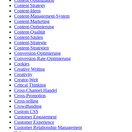
Content Optimization
Content Strategy
Content-Ideen
Content-Management-System
Content-Marketing
Content-Optimierung
Content-Qualität
Content-Säulen
Content-Strategie
Content-Strategien
Conversion-Optimierung
Conversion-Rate-Optimierung
Cookies
Creative Writing
Creativity
Creator-Welt
Critical Thinking
Cross-Channel-Handel
Cross-Promotion
Cross-selling
Crowdfunding
Custom CSS
Customer Engagement
Customer Experience
Customer Relationship Management