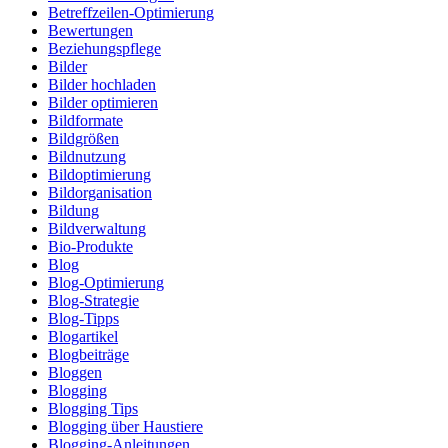
Betreffzeilen-Optimierung
Bewertungen
Beziehungspflege
Bilder
Bilder hochladen
Bilder optimieren
Bildformate
Bildgrößen
Bildnutzung
Bildoptimierung
Bildorganisation
Bildung
Bildverwaltung
Bio-Produkte
Blog
Blog-Optimierung
Blog-Strategie
Blog-Tipps
Blogartikel
Blogbeiträge
Bloggen
Blogging
Blogging Tips
Blogging über Haustiere
Blogging-Anleitungen