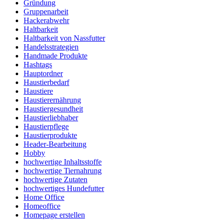
Gründung
Gruppenarbeit
Hackerabwehr
Haltbarkeit
Haltbarkeit von Nassfutter
Handelsstrategien
Handmade Produkte
Hashtags
Hauptordner
Haustierbedarf
Haustiere
Haustierernährung
Haustiergesundheit
Haustierliebhaber
Haustierpflege
Haustierprodukte
Header-Bearbeitung
Hobby
hochwertige Inhaltsstoffe
hochwertige Tiernahrung
hochwertige Zutaten
hochwertiges Hundefutter
Home Office
Homeoffice
Homepage erstellen