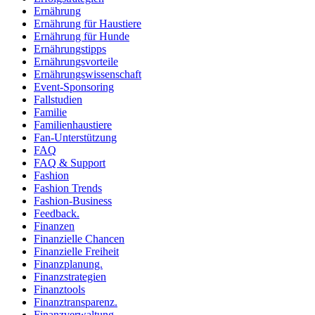
Ernährung
Ernährung für Haustiere
Ernährung für Hunde
Ernährungstipps
Ernährungsvorteile
Ernährungswissenschaft
Event-Sponsoring
Fallstudien
Familie
Familienhaustiere
Fan-Unterstützung
FAQ
FAQ & Support
Fashion
Fashion Trends
Fashion-Business
Feedback.
Finanzen
Finanzielle Chancen
Finanzielle Freiheit
Finanzplanung.
Finanzstrategien
Finanztools
Finanztransparenz.
Finanzverwaltung