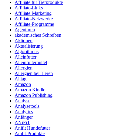
Affiliate für Tierprodukte
Affiliate-Links
Affiliate-Marketing
Affiliate-Netzwerke
Affiliate-Programme
Agenturen
akademisches Schreiben
Aktionen
Aktualisierung
Algorithmus
Alleinfutter
Alleinfuttermittel
Allergien
Allergien bei Tieren
Alltag
Amazon
Amazon Kindle
Amazon Publishing
Analyse
Analysetools
Analytics
Anfänger
ANiFiT
Anifit Hundefutter
Anifit-Produkte