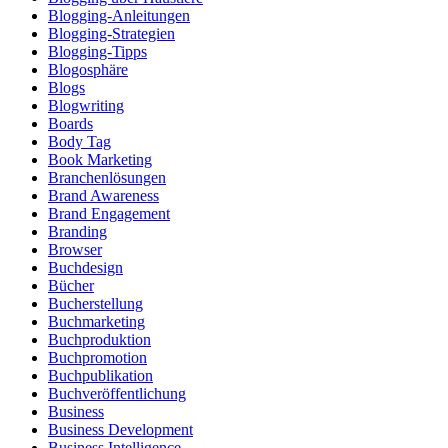
Blogging-Anleitungen
Blogging-Strategien
Blogging-Tipps
Blogosphäre
Blogs
Blogwriting
Boards
Body Tag
Book Marketing
Branchenlösungen
Brand Awareness
Brand Engagement
Branding
Browser
Buchdesign
Bücher
Bucherstellung
Buchmarketing
Buchproduktion
Buchpromotion
Buchpublikation
Buchveröffentlichung
Business
Business Development
Business Intelligence