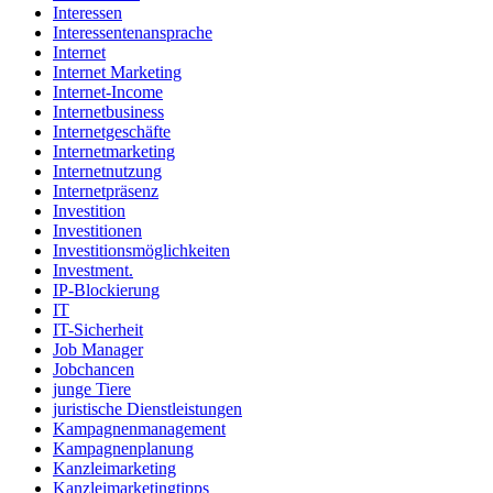
Interessen
Interessentenansprache
Internet
Internet Marketing
Internet-Income
Internetbusiness
Internetgeschäfte
Internetmarketing
Internetnutzung
Internetpräsenz
Investition
Investitionen
Investitionsmöglichkeiten
Investment.
IP-Blockierung
IT
IT-Sicherheit
Job Manager
Jobchancen
junge Tiere
juristische Dienstleistungen
Kampagnenmanagement
Kampagnenplanung
Kanzleimarketing
Kanzleimarketingtipps