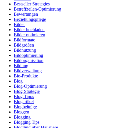
Bestseller Strategies
Betreffzeilen-Optimierung
Bewertungen
Beziehungspflege
Bilder
Bilder hochladen
Bilder optimieren
Bildformate
Bildgrößen
Bildnutzung
Bildoptimierung
Bildorganisation
Bildung
Bildverwaltung
Bio-Produkte
Blog
Blog-Optimierung
Blog-Strategie
Blog-Tipps
Blogartikel
Blogbeiträge
Bloggen
Blogging
Blogging Tips
Blogging über Haustiere