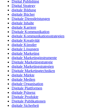
Digital Publishing
Digital Strategy
digitale Bildung
digitale Bücher
Digitale Dienstleistungen
digitale Inhalte
digitale Karriere
Digitale Kommunikation
digitale Kommunikationsstrategien
digitale Kreativität
digitale Künstler
digitale Lösungen
digitale Marketing
digitale Marketinginstrumente
Digitale Marketingstrategie
digitale Marketingstrategien
Digitale Marketingtechniken
digitale Märkte
digitale Medien
digitale Organisation
Digitale Plattformen
digitale Präsenz
Digitale Produkte
Digitale Publikationen
digitale Sicherheit