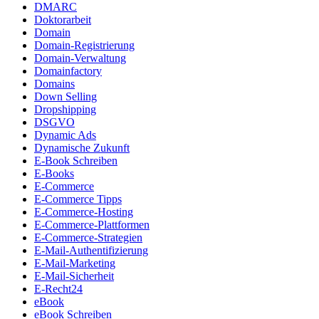
DMARC
Doktorarbeit
Domain
Domain-Registrierung
Domain-Verwaltung
Domainfactory
Domains
Down Selling
Dropshipping
DSGVO
Dynamic Ads
Dynamische Zukunft
E-Book Schreiben
E-Books
E-Commerce
E-Commerce Tipps
E-Commerce-Hosting
E-Commerce-Plattformen
E-Commerce-Strategien
E-Mail-Authentifizierung
E-Mail-Marketing
E-Mail-Sicherheit
E-Recht24
eBook
eBook Schreiben