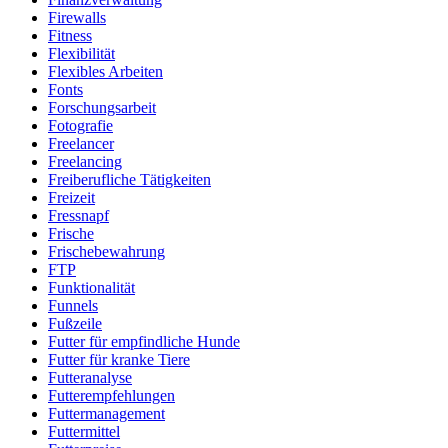
Firewalls
Fitness
Flexibilität
Flexibles Arbeiten
Fonts
Forschungsarbeit
Fotografie
Freelancer
Freelancing
Freiberufliche Tätigkeiten
Freizeit
Fressnapf
Frische
Frischebewahrung
FTP
Funktionalität
Funnels
Fußzeile
Futter für empfindliche Hunde
Futter für kranke Tiere
Futteranalyse
Futterempfehlungen
Futtermanagement
Futtermittel