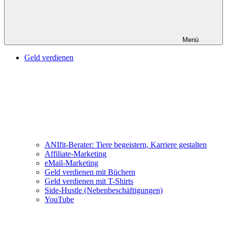
Menü
Geld verdienen
ANIfit-Berater: Tiere begeistern, Karriere gestalten
Affiliate-Marketing
eMail-Marketing
Geld verdienen mit Büchern
Geld verdienen mit T-Shirts
Side-Hustle (Nebenbeschäftigungen)
YouTube