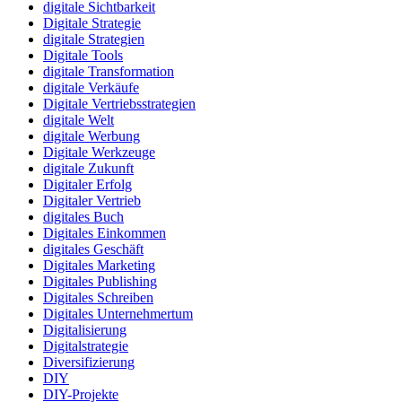
digitale Sichtbarkeit
Digitale Strategie
digitale Strategien
Digitale Tools
digitale Transformation
digitale Verkäufe
Digitale Vertriebsstrategien
digitale Welt
digitale Werbung
Digitale Werkzeuge
digitale Zukunft
Digitaler Erfolg
Digitaler Vertrieb
digitales Buch
Digitales Einkommen
digitales Geschäft
Digitales Marketing
Digitales Publishing
Digitales Schreiben
Digitales Unternehmertum
Digitalisierung
Digitalstrategie
Diversifizierung
DIY
DIY-Projekte