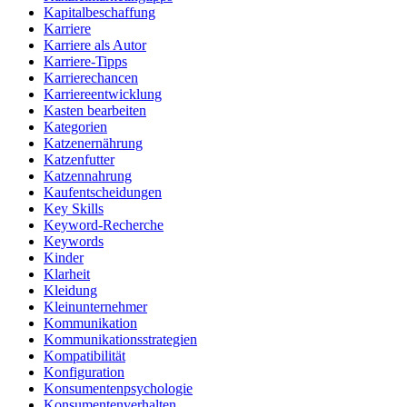
Kapitalbeschaffung
Karriere
Karriere als Autor
Karriere-Tipps
Karrierechancen
Karriereentwicklung
Kasten bearbeiten
Kategorien
Katzenernährung
Katzenfutter
Katzennahrung
Kaufentscheidungen
Key Skills
Keyword-Recherche
Keywords
Kinder
Klarheit
Kleidung
Kleinunternehmer
Kommunikation
Kommunikationsstrategien
Kompatibilität
Konfiguration
Konsumentenpsychologie
Konsumentenverhalten