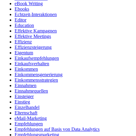
eBook Writing
Ebooks
Echtzeit-Interaktionen
Editor
Education
Effektive Kampagnen
Effektive Meetings
Effizienz
Effizienzsteigerung
Eigentum
Einkaufsempfehlungen
Einkaufsverhalten
Einkommen
Einkommensgenerierung
Einkommensstrategien
Einnahmen
Einnahmequellen
Einsteiger
Einstieg
Einzelhandel
Elternschaft
eMail-Marketing
Empfehlungen
Empfehlungen auf Basis von Data Analytics
Empfehlungsmarketing