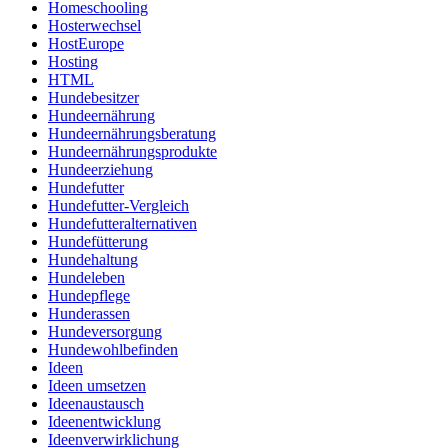
Homeschooling
Hosterwechsel
HostEurope
Hosting
HTML
Hundebesitzer
Hundeernährung
Hundeernährungsberatung
Hundeernährungsprodukte
Hundeerziehung
Hundefutter
Hundefutter-Vergleich
Hundefutteralternativen
Hundefütterung
Hundehaltung
Hundeleben
Hundepflege
Hunderassen
Hundeversorgung
Hundewohlbefinden
Ideen
Ideen umsetzen
Ideenaustausch
Ideenentwicklung
Ideenverwirklichung