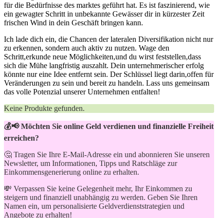
für die Bedürfnisse des marktes geführt ‌hat. Es ist faszinierend, ‍wie
ein gewagter Schritt in unbekannte Gewässer dir ⁤in kürzester Zeit
frischen Wind ⁢in dein⁤ Geschäft⁢ bringen kann.
Ich lade dich‌ ein, die⁣ Chancen der⁤ lateralen Diversifikation​ nicht nur
zu ⁤erkennen, sondern auch aktiv⁢ zu nutzen. Wage den
Schritt,erkunde neue Möglichkeiten,und du wirst feststellen,dass
sich die Mühe ‌langfristig⁣ auszahlt. Dein ​unternehmerischer erfolg⁢
könnte nur eine Idee entfernt sein. Der‍ Schlüssel‍ liegt darin,offen für
Veränderungen zu‌ sein​ und bereit zu handeln. Lass uns gemeinsam
das volle Potenzial unserer ‌Unternehmen ‍entfalten!
Keine Produkte gefunden.
💰📢 Möchten Sie online Geld verdienen und finanzielle Freiheit
erreichen?
🤔 Tragen Sie Ihre E-Mail-Adresse ein und abonnieren Sie unseren
Newsletter, um Informationen, Tipps und Ratschläge zur
Einkommensgenerierung online zu erhalten.
💸 Verpassen Sie keine Gelegenheit mehr, Ihr Einkommen zu
steigern und finanziell unabhängig zu werden. Geben Sie Ihren
Namen ein, um personalisierte Geldverdienststrategien und
Angebote zu erhalten!