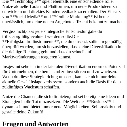
Die **Technologie** spielt ebenfalls‌ eine⁣ entscheidende rolle.
⁢Nutze aktuelle‍ Tools und Plattformen, um neue Produktideen zu
⁣entwickeln ⁣und ‌direktes Kundenfeedback zu‍ erhalten. Der Einsatz
von **Social Media** und **Online Marketing** ist heute ​
unerlässlich, um deine ⁣neuen Angebote ⁢effizient bekannt zu machen.
Vergiss nicht,dass ⁣jede⁢ strategische​ Entscheidung,die​ du
‍triffst,sorgfältig evaluiert ⁣werden sollte.Die⁤
**Erfolgskontrollinstrumente**, die du einsetzt,‍ sollten ​regelmäßig
überprüft‍ werden, um sicherzustellen, dass⁤ deine Diversifikation in ​
die​ richtige Richtung geht und dass ​du schnell auf
Marktveränderungen reagieren kannst.
Insgesamt⁢ sehe ich in der⁣ lateralen ⁣Diversifikation enormes ⁤Potenzial
für Unternehmen, die bereit ‌sind zu investieren und ⁢zu wachsen.‍
Wenn du diese Strategie richtig‌ umsetzt, kann sie​ nicht nur deine
aktuelle Geschäftslage ‍verbessern, ⁢sondern auch die Basis für‍ dein
zukünftiges Wachstum schaffen.
Nutze die Chancen,die sich⁣ dir bieten,und sei ‌bereit,deine⁣ Ideen und
⁣Strategien in die Tat umzusetzen. Die‍ Welt des **Business** ist
dynamisch und ⁢bietet immer neue ⁢Möglichkeiten. Sei proaktiv und
⁣gestalte deine Zukunft!
Fragen und Antworten