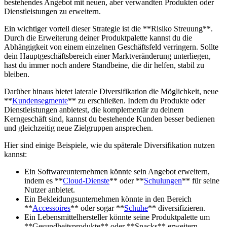
bestehendes Angebot mit neuen, aber verwandten Produkten oder⁢
Dienstleistungen ‍zu erweitern.
Ein ‌wichtiger ‍vorteil ​dieser⁤ Strategie ist die **Risiko Streuung**.
Durch die ‍Erweiterung deiner Produktpalette⁤ kannst du die⁣
Abhängigkeit von einem einzelnen Geschäftsfeld verringern. Sollte
dein Hauptgeschäftsbereich einer ⁤Marktveränderung unterliegen,
hast⁣ du immer​ noch andere Standbeine, die dir helfen, ⁣stabil zu
bleiben.
Darüber ‍hinaus bietet ‍laterale Diversifikation‌ die Möglichkeit, neue
**
Kundensegmente
** zu‌ erschließen. Indem du ‍Produkte oder
Dienstleistungen anbietest, die komplementär zu deinem
Kerngeschäft sind, kannst du ‌bestehende ​Kunden besser bedienen
und ⁤gleichzeitig neue ⁤Zielgruppen ansprechen.
Hier sind einige ‍Beispiele, wie du späterale Diversifikation​ nutzen
kannst:
Ein ⁣Softwareunternehmen könnte sein ​Angebot ‌erweitern,
indem es **
Cloud-Dienste
** oder **
Schulungen
**⁤ für seine
Nutzer anbietet.
Ein⁤ Bekleidungsunternehmen könnte⁢ in den Bereich
**
Accessoires
** ⁤oder ⁤sogar **
Schuhe
** diversifizieren.
Ein Lebensmittelhersteller ‌könnte seine Produktpalette um
**Gesundheitsprodukte** oder **Snacks** erweitern.