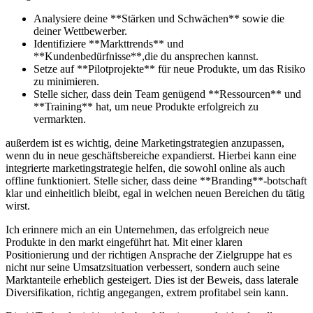
Analysiere deine **Stärken⁣ und Schwächen** sowie‍ die
deiner Wettbewerber.
Identifiziere **Markttrends** und
**Kundenbedürfnisse**,die⁤ du ansprechen⁣ kannst.
Setze auf **Pilotprojekte** für neue Produkte, um das Risiko⁢
zu‌ minimieren.
Stelle sicher, dass dein ​Team genügend **Ressourcen**‍ und
**Training** hat, um neue Produkte ⁢erfolgreich zu
⁣vermarkten.
außerdem⁢ ist es wichtig, ⁤deine Marketingstrategien anzupassen,
⁣wenn du ‍in⁢ neue geschäftsbereiche expandierst. Hierbei kann eine
integrierte marketingstrategie helfen,⁤ die sowohl online als ‍auch
offline funktioniert. Stelle sicher, dass deine **Branding**-botschaft
klar ‌und⁢ einheitlich bleibt, ⁤egal ⁤in welchen neuen Bereichen⁢ du tätig
wirst.
Ich erinnere mich an ein Unternehmen, das erfolgreich neue
Produkte ‌in den markt ⁢eingeführt ‍hat. Mit einer klaren
Positionierung und der richtigen ⁢Ansprache der Zielgruppe hat es
⁢nicht ⁣nur seine Umsatzsituation verbessert, sondern ⁤auch ⁤seine
Marktanteile erheblich gesteigert. ‌Dies‍ ist der ⁤Beweis, dass ‌laterale
Diversifikation, richtig angegangen, extrem ‌profitabel ‍sein kann.