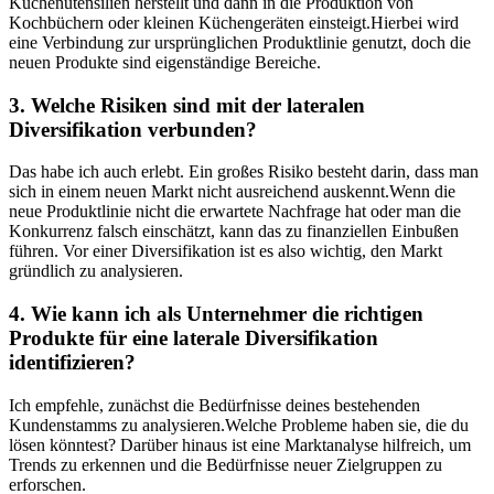
Küchenutensilien herstellt und dann ​in die Produktion von
⁢Kochbüchern oder kleinen Küchengeräten⁣ einsteigt.Hierbei wird
eine Verbindung ⁢zur ursprünglichen Produktlinie genutzt, doch die
neuen Produkte sind eigenständige ‌Bereiche.
3. Welche Risiken⁤ sind mit der lateralen
Diversifikation verbunden?
Das‌ habe ich ‍auch erlebt. Ein großes Risiko besteht darin, dass man
sich in​ einem neuen Markt nicht⁤ ausreichend⁢ auskennt.Wenn die
⁣neue⁣ Produktlinie nicht die erwartete Nachfrage⁣ hat⁤ oder‌ man die
Konkurrenz‍ falsch⁢ einschätzt, kann das⁢ zu ‌finanziellen Einbußen
führen. Vor einer ⁤Diversifikation ist‍ es also ⁣wichtig, den Markt ​
gründlich ⁣zu analysieren.
4. Wie ​kann ich als Unternehmer die richtigen
Produkte für ⁣eine laterale ‍Diversifikation
identifizieren?
Ich empfehle, zunächst die Bedürfnisse deines bestehenden
Kundenstamms zu analysieren.Welche Probleme haben sie, die du ​
lösen könntest? Darüber‌ hinaus ist ⁤eine Marktanalyse hilfreich, um
Trends⁢ zu erkennen und⁣ die⁤ Bedürfnisse⁣ neuer Zielgruppen zu
erforschen.