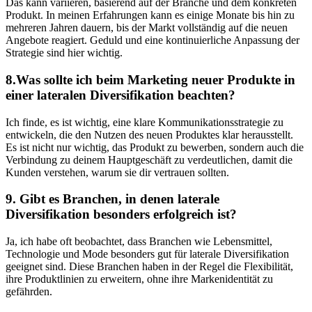
Das kann variieren, basierend auf der Branche und dem​ konkreten
Produkt.⁤ In meinen Erfahrungen kann es einige Monate bis⁣ hin ⁢zu
mehreren Jahren⁣ dauern,​ bis⁢ der Markt ‍vollständig auf die neuen
Angebote reagiert. Geduld und ‌eine kontinuierliche Anpassung der
Strategie⁤ sind ⁣hier wichtig.
8.Was sollte ich beim‌ Marketing neuer Produkte in
einer lateralen Diversifikation beachten?
Ich‍ finde, es ist wichtig, eine klare Kommunikationsstrategie zu
entwickeln,​ die den Nutzen des neuen ‍Produktes‌ klar herausstellt.‍
Es ‌ist nicht‌ nur wichtig, ⁣das Produkt ⁤zu ‍bewerben, sondern auch die
Verbindung zu⁢ deinem Hauptgeschäft zu verdeutlichen, damit die
Kunden verstehen, warum sie dir ⁤vertrauen sollten.
9. ⁣Gibt es Branchen, in denen laterale
Diversifikation‍ besonders erfolgreich​ ist?
Ja, ⁢ich habe oft beobachtet, dass‍ Branchen ⁢wie Lebensmittel,⁤
Technologie und Mode besonders gut für laterale⁣ Diversifikation
geeignet sind. Diese Branchen⁢ haben in der Regel die Flexibilität,
ihre ⁢Produktlinien‌ zu erweitern, ohne ‌ihre Markenidentität zu
gefährden.