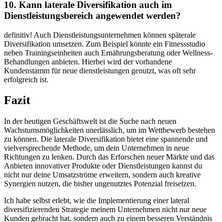
10. Kann laterale​ Diversifikation auch ⁣im
‌Dienstleistungsbereich angewendet ⁤werden?
definitiv! Auch⁣ Dienstleistungsunternehmen können späterale
Diversifikation ‌umsetzen. ⁢Zum‌ Beispiel könnte ein Fitnessstudio
neben Trainingseinheiten auch⁢ Ernährungsberatung oder ⁣Wellness-
Behandlungen anbieten. Hierbei ​wird der vorhandene
⁢Kundenstamm für neue⁢ dienstleistungen genutzt, was oft sehr
erfolgreich ist.
Fazit
In der heutigen⁢ Geschäftswelt ist‍ die Suche⁢ nach neuen
Wachstumsmöglichkeiten unerlässlich, um ⁤im‍ Wettbewerb bestehen
zu ‌können.​ Die ⁢laterale Diversifikation​ bietet eine ⁢spannende und
vielversprechende Methode, um dein Unternehmen in neue
Richtungen zu lenken.‍ Durch ​das Erforschen⁤ neuer⁤ Märkte und das
Anbieten⁤ innovativer ⁤Produkte​ oder Dienstleistungen ⁣kannst du
nicht nur‍ deine ⁤Umsatzströme erweitern, ​sondern auch kreative
Synergien ⁢nutzen, ​die ‍bisher ungenutztes Potenzial freisetzen.
Ich habe selbst erlebt, wie die⁣ Implementierung einer lateral⁣
diversifizierenden Strategie meinem Unternehmen ​nicht⁣ nur​ neue
‌Kunden gebracht hat, ‍sondern auch zu ⁤einem besseren Verständnis