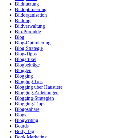
Bildnutzung
Bildoptimierung
Bildorganisation
Bildung
Bildverwaltung
Bio-Produkte
Blog
Blog-Optimierung
Blog-Strategie
Blog-Tipps
Blogartikel
Blogbeiträge
Bloggen
Blogging
Blogging Tips
Blogging über Haustiere
Blogging-Anleitungen
Blogging-Strategien
Blogging-Tipps
Blogosphäre
Blogs
Blogwriting
Boards
Body Tag
Book Marketing