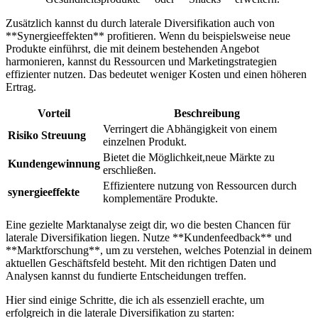
Zusätzlich kannst du⁢ durch laterale ⁤Diversifikation auch von ​
**Synergieeffekten** ‌profitieren. Wenn du⁣ beispielsweise neue
Produkte einführst,⁤ die mit ⁢deinem bestehenden Angebot​
harmonieren, kannst du Ressourcen und Marketingstrategien
effizienter nutzen. Das bedeutet weniger Kosten ​und einen höheren
Ertrag.
Vorteil
Beschreibung
Verringert die Abhängigkeit von⁤ einem
Risiko ⁣Streuung
einzelnen Produkt.
Bietet die Möglichkeit,neue Märkte zu​
Kundengewinnung
erschließen.
Effizientere ‌nutzung von‌ Ressourcen durch⁣
synergieeffekte
komplementäre Produkte.
Eine ⁢gezielte Marktanalyse zeigt ​dir, wo die besten Chancen für‍
laterale ​Diversifikation⁤ liegen. Nutze **Kundenfeedback**‌ und
**Marktforschung**, um zu verstehen,⁣ welches ⁢Potenzial in‌ deinem
aktuellen Geschäftsfeld besteht. Mit den richtigen Daten‌ und⁤
Analysen kannst‍ du fundierte⁤ Entscheidungen treffen.
Hier sind einige⁢ Schritte, die⁣ ich als essenziell‍ erachte,​ um
erfolgreich in die‍ laterale Diversifikation zu ​starten: