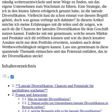
ständig⁢ weiterzuentwickeln und neue Wege zu finden, ⁢um das
eigene Unternehmen zum‌ Wachstum zu führen. Eine⁢ Strategie, die
ich in den letzten Jahren erfolgreich genutzt habe, ist die laterale
Diversifikation. Vielleicht hast du schon einmal von diesem Begriff
gehört, doch was genau⁢ verbirgt sich dahinter? In ‌diesem‍ Artikel‌
möchte​ ich meine Erfahrungen mit​ dir teilen und⁤ dir zeigen, wie
auch du die Chancen der ⁣lateralen Diversifikation‌ für dein Geschäft
nutzen kannst. Entdecke mit mir gemeinsam, welche neuen​ Märkte
und Produkte sich dir eröffnen ⁢können und wie du durch kreative
Ansätze nicht ⁣nur dein Portfolio erweitern, sondern⁣ auch​ deine ​
Wettbewerbsfähigkeit steigern kannst. ‌Lass uns gemeinsam ⁢in‍ diese
spannende Thematik eintauchen ​und das Potenzial entfalten, das ⁣in
der Diversifikation steckt!
Inhaltsverzeichnis
**Laterale⁢ Diversifikation: Chancen ‍und⁢ Potenziale für
nachhaltiges wachstum**
Fragen und Antworten
Was ⁣ist laterale Diversifikation?
1. Warum⁤ sollte ⁤ein Unternehmen ⁣laterale Diversifikation in
Betracht ziehen?
2. welche Beispiele‌ gibt es für laterale ⁣Diversifikation?