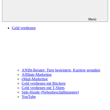
Menü
Geld verdienen
ANIfit-Berater: Tiere begeistern, Karriere gestalten
Affiliate-Marketing
eMail-Marketing
Geld verdienen mit Büchern
Geld verdienen mit T-Shirts
Side-Hustle (Nebenbeschäftigungen)
YouTube