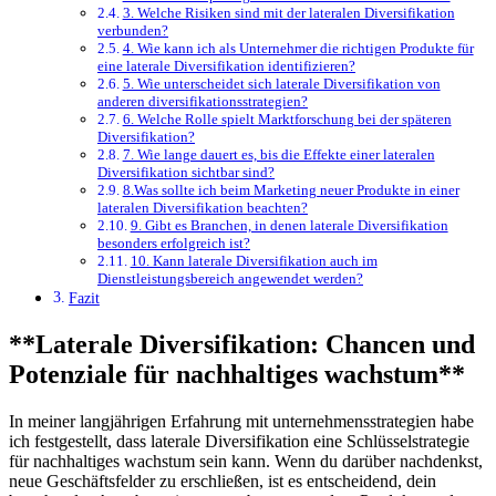
3. Welche Risiken⁤ sind mit der lateralen Diversifikation
verbunden?
4. Wie ​kann ich als Unternehmer die richtigen Produkte für
⁣eine laterale ‍Diversifikation identifizieren?
5. Wie unterscheidet sich laterale ⁣Diversifikation von
anderen diversifikationsstrategien?
6. Welche Rolle spielt Marktforschung⁣ bei der ⁢späteren
Diversifikation?
7. ‍Wie lange dauert es, ⁤bis⁣ die Effekte einer lateralen
Diversifikation sichtbar‍ sind?
8.Was sollte ich beim‌ Marketing neuer Produkte in einer
lateralen Diversifikation beachten?
9. ⁣Gibt es Branchen, in denen laterale Diversifikation‍
besonders erfolgreich​ ist?
10. Kann laterale​ Diversifikation auch ⁣im
‌Dienstleistungsbereich angewendet ⁤werden?
Fazit
**Laterale⁢ Diversifikation: Chancen ‍und⁢
Potenziale für nachhaltiges wachstum**
In meiner langjährigen Erfahrung‌ mit unternehmensstrategien habe
ich festgestellt,⁤ dass⁤ laterale Diversifikation eine​ Schlüsselstrategie
⁢für nachhaltiges wachstum sein ⁤kann. Wenn du ⁢darüber ⁤nachdenkst, ​
neue Geschäftsfelder‍ zu‍ erschließen, ist es ⁣entscheidend, dein ​