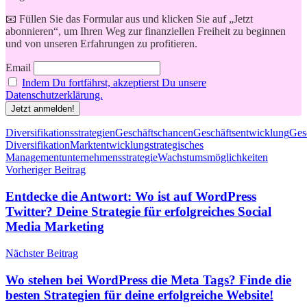
📧 Füllen Sie das Formular aus und klicken Sie auf „Jetzt
abonnieren“, um Ihren Weg zur finanziellen Freiheit zu beginnen
und von unseren Erfahrungen zu profitieren.
Email
Indem Du fortfährst, akzeptierst Du unsere
Datenschutzerklärung.
Schlagwörter
Diversifikationsstrategien
Geschäftschancen
Geschäftsentwicklung
Ges
Diversifikation
Marktentwicklung
strategisches
Management
unternehmensstrategie
Wachstumsmöglichkeiten
Beitragsnavigation
Vorheriger Beitrag
Entdecke die Antwort: Wo ist auf WordPress
Twitter? Deine Strategie für erfolgreiches Social
Media Marketing
Nächster Beitrag
Wo stehen bei WordPress die Meta Tags? Finde die
besten Strategien für deine erfolgreiche Website!