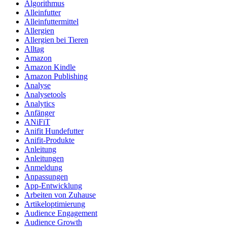
Algorithmus
Alleinfutter
Alleinfuttermittel
Allergien
Allergien bei Tieren
Alltag
Amazon
Amazon Kindle
Amazon Publishing
Analyse
Analysetools
Analytics
Anfänger
ANiFiT
Anifit Hundefutter
Anifit-Produkte
Anleitung
Anleitungen
Anmeldung
Anpassungen
App-Entwicklung
Arbeiten von Zuhause
Artikeloptimierung
Audience Engagement
Audience Growth