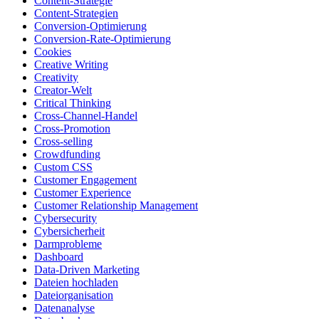
Content-Strategie
Content-Strategien
Conversion-Optimierung
Conversion-Rate-Optimierung
Cookies
Creative Writing
Creativity
Creator-Welt
Critical Thinking
Cross-Channel-Handel
Cross-Promotion
Cross-selling
Crowdfunding
Custom CSS
Customer Engagement
Customer Experience
Customer Relationship Management
Cybersecurity
Cybersicherheit
Darmprobleme
Dashboard
Data-Driven Marketing
Dateien hochladen
Dateiorganisation
Datenanalyse