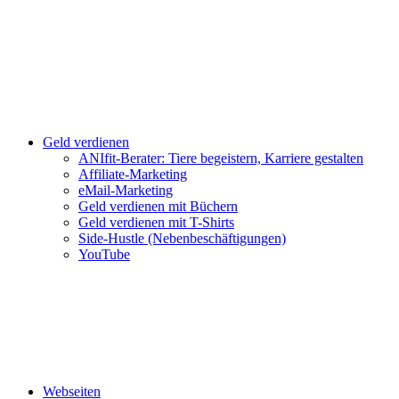
Geld verdienen
ANIfit-Berater: Tiere begeistern, Karriere gestalten
Affiliate-Marketing
eMail-Marketing
Geld verdienen mit Büchern
Geld verdienen mit T-Shirts
Side-Hustle (Nebenbeschäftigungen)
YouTube
Webseiten