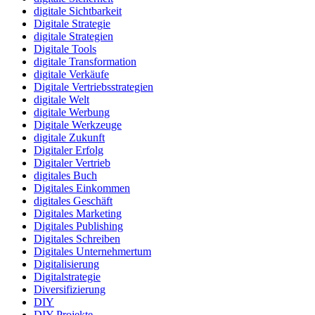
digitale Sichtbarkeit
Digitale Strategie
digitale Strategien
Digitale Tools
digitale Transformation
digitale Verkäufe
Digitale Vertriebsstrategien
digitale Welt
digitale Werbung
Digitale Werkzeuge
digitale Zukunft
Digitaler Erfolg
Digitaler Vertrieb
digitales Buch
Digitales Einkommen
digitales Geschäft
Digitales Marketing
Digitales Publishing
Digitales Schreiben
Digitales Unternehmertum
Digitalisierung
Digitalstrategie
Diversifizierung
DIY
DIY-Projekte