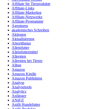
Affiliate für Tierprodukte
Affiliate-Links
Affiliate-Marketing
Affiliate-Netzwerke
Affiliate-Programme
Agenturen
akademisches Schreiben
Aktionen
Aktualisierung
Algorithmus
Alleinfutter
Alleinfuttermittel
Allergien
Allergien bei Tieren
Alltag
Amazon
Amazon Kindle
Amazon Publishing
Analyse
Analysetools
Analytics
Anfänger
ANiFiT
Anifit Hundefutter
Anifit-Produkte