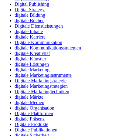
Digital Publishing
Digital Strategy
digitale Bildung
digitale Bücher
Digitale Dienstleistungen
digitale Inhalte
digitale Karriere
Digitale Kommunikation
digitale Kommunikationsstrategien
digitale Kreativität
digitale Künstler
digitale Lösungen
digitale Marketing
digitale Marketinginstrumente
Digitale Marketingstrategie
digitale Marketingstrategien
Digitale Marketingtechniken
digitale Märkte
digitale Medien
digitale Organisation
Digitale Plattformen
digitale Präsenz
Digitale Produkte
Digitale Publikationen
digitale Sicherheit