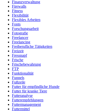
Finanzverwaltung
Firewalls
Fitness
Flexibilität
Flexibles Arbeiten
Fonts
Forschungsarbeit
Fotografie
Freelancer
Freelancing
Freiberufliche Tätigkeiten
Freizeit
Fressnapf
Frische
Frischebewahrung
FTP
Funktionalität
Funnels
Fußzeile
Futter für empfindliche Hunde
Futter für kranke Tiere
Futteranalyse
Futterempfehlungen
Futtermanagement
Futtermittel