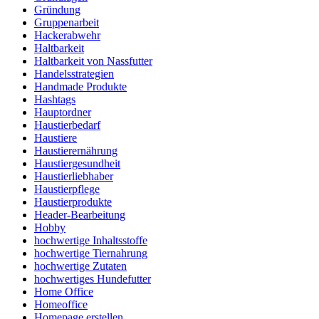
Gründung
Gruppenarbeit
Hackerabwehr
Haltbarkeit
Haltbarkeit von Nassfutter
Handelsstrategien
Handmade Produkte
Hashtags
Hauptordner
Haustierbedarf
Haustiere
Haustierernährung
Haustiergesundheit
Haustierliebhaber
Haustierpflege
Haustierprodukte
Header-Bearbeitung
Hobby
hochwertige Inhaltsstoffe
hochwertige Tiernahrung
hochwertige Zutaten
hochwertiges Hundefutter
Home Office
Homeoffice
Homepage erstellen