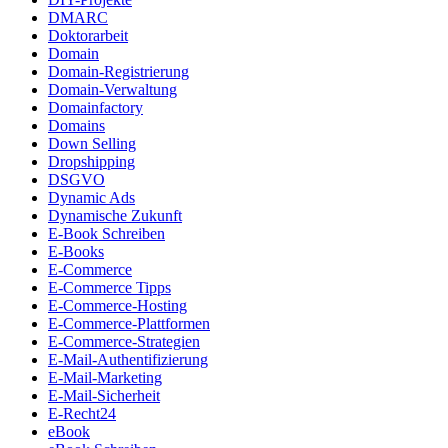
DMARC
Doktorarbeit
Domain
Domain-Registrierung
Domain-Verwaltung
Domainfactory
Domains
Down Selling
Dropshipping
DSGVO
Dynamic Ads
Dynamische Zukunft
E-Book Schreiben
E-Books
E-Commerce
E-Commerce Tipps
E-Commerce-Hosting
E-Commerce-Plattformen
E-Commerce-Strategien
E-Mail-Authentifizierung
E-Mail-Marketing
E-Mail-Sicherheit
E-Recht24
eBook