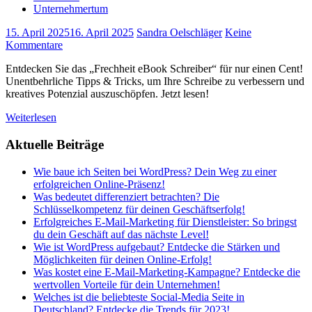
Unternehmertum
15. April 2025
16. April 2025
Sandra Oelschläger
Keine
Kommentare
Entdecken Sie das „Frechheit eBook Schreiber“ für nur einen Cent!
Unentbehrliche Tipps & Tricks, um Ihre Schreibe zu verbessern und
kreatives Potenzial auszuschöpfen. Jetzt lesen!
Weiterlesen
Aktuelle Beiträge
Wie baue ich Seiten bei WordPress? Dein Weg zu einer
erfolgreichen Online-Präsenz!
Was bedeutet differenziert betrachten? Die
Schlüsselkompetenz für deinen Geschäftserfolg!
Erfolgreiches E-Mail-Marketing für Dienstleister: So bringst
du dein Geschäft auf das nächste Level!
Wie ist WordPress aufgebaut? Entdecke die Stärken und
Möglichkeiten für deinen Online-Erfolg!
Was kostet eine E-Mail-Marketing-Kampagne? Entdecke die
wertvollen Vorteile für dein Unternehmen!
Welches ist die beliebteste Social-Media Seite in
Deutschland? Entdecke die Trends für 2023!