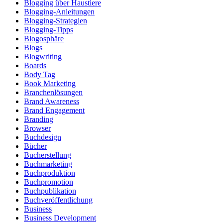
Blogging über Haustiere
Blogging-Anleitungen
Blogging-Strategien
Blogging-Tipps
Blogosphäre
Blogs
Blogwriting
Boards
Body Tag
Book Marketing
Branchenlösungen
Brand Awareness
Brand Engagement
Branding
Browser
Buchdesign
Bücher
Bucherstellung
Buchmarketing
Buchproduktion
Buchpromotion
Buchpublikation
Buchveröffentlichung
Business
Business Development