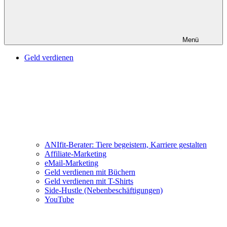
Menü
Geld verdienen
ANIfit-Berater: Tiere begeistern, Karriere gestalten
Affiliate-Marketing
eMail-Marketing
Geld verdienen mit Büchern
Geld verdienen mit T-Shirts
Side-Hustle (Nebenbeschäftigungen)
YouTube