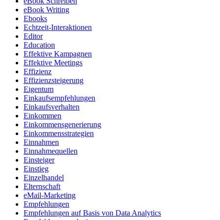
eBook Schreiben
eBook Writing
Ebooks
Echtzeit-Interaktionen
Editor
Education
Effektive Kampagnen
Effektive Meetings
Effizienz
Effizienzsteigerung
Eigentum
Einkaufsempfehlungen
Einkaufsverhalten
Einkommen
Einkommensgenerierung
Einkommensstrategien
Einnahmen
Einnahmequellen
Einsteiger
Einstieg
Einzelhandel
Elternschaft
eMail-Marketing
Empfehlungen
Empfehlungen auf Basis von Data Analytics