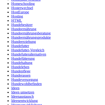
Homeschooling
Hosterwechsel
HostEurope
Hosting
HTML
Hundebesitzer
Hundeernährung
Hundeernährungsberatung
Hundeernährungsprodukte
Hundeerziehung
Hundefutter
Hundefutter-Vergleich
Hundefutteralternativen
Hundefütterung
Hundehaltung
Hundeleben
Hundepflege
Hunderassen
Hundeversorgung
Hundewohlbefinden
Ideen
Ideen umsetzen
Ideenaustausch
Ideenentwicklung
Ideenverwirklichung