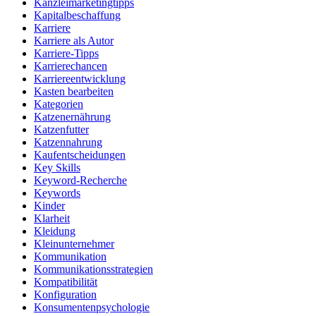
Kanzleimarketingtipps
Kapitalbeschaffung
Karriere
Karriere als Autor
Karriere-Tipps
Karrierechancen
Karriereentwicklung
Kasten bearbeiten
Kategorien
Katzenernährung
Katzenfutter
Katzennahrung
Kaufentscheidungen
Key Skills
Keyword-Recherche
Keywords
Kinder
Klarheit
Kleidung
Kleinunternehmer
Kommunikation
Kommunikationsstrategien
Kompatibilität
Konfiguration
Konsumentenpsychologie