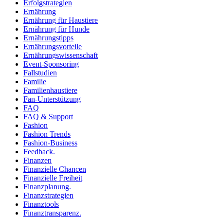
Erfolgstrategien
Ernährung
Ernährung für Haustiere
Ernährung für Hunde
Ernährungstipps
Ernährungsvorteile
Ernährungswissenschaft
Event-Sponsoring
Fallstudien
Familie
Familienhaustiere
Fan-Unterstützung
FAQ
FAQ & Support
Fashion
Fashion Trends
Fashion-Business
Feedback.
Finanzen
Finanzielle Chancen
Finanzielle Freiheit
Finanzplanung.
Finanzstrategien
Finanztools
Finanztransparenz.