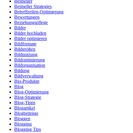
Bestseller
Bestseller Strategies
Betreffzeilen-Optimierung
Bewertungen
Beziehungspflege
Bilder
Bilder hochladen
Bilder optimieren
Bildformate
Bildgrößen
Bildnutzung
Bildoptimierung
Bildorganisation
Bildung
Bildverwaltung
Bio-Produkte
Blog
Blog-Optimierung
Blog-Strategie
Blog-Tipps
Blogartikel
Blogbeiträge
Bloggen
Blogging
Blogging Tips