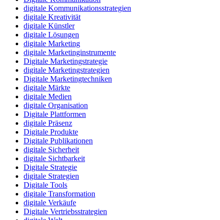
digitale Kommunikationsstrategien
digitale Kreativität
digitale Künstler
digitale Lösungen
digitale Marketing
digitale Marketinginstrumente
Digitale Marketingstrategie
digitale Marketingstrategien
Digitale Marketingtechniken
digitale Märkte
digitale Medien
digitale Organisation
Digitale Plattformen
digitale Präsenz
Digitale Produkte
Digitale Publikationen
digitale Sicherheit
digitale Sichtbarkeit
Digitale Strategie
digitale Strategien
Digitale Tools
digitale Transformation
digitale Verkäufe
Digitale Vertriebsstrategien