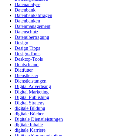
Datenanalyse
Datenbank
Datenbankabfragen
Datenbanken
Datenmanagement
Datenschutz
Datenübertragung
Design
Design Tipps
Design-Tools
Desktop-Tools
Deutschland
Diätfutter
Dienstleister
Dienstleistungen
Digital Advertising
Digital Marketing
Digital Publishing
Digital Strategy
digitale Bildung
digitale Bücher
Digitale Dienstleistungen
digitale Inhalte
digitale Karriere
Digitale Kommunikation