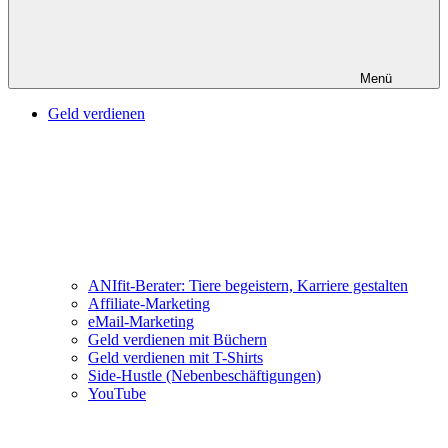
Menü
Geld verdienen
ANIfit-Berater: Tiere begeistern, Karriere gestalten
Affiliate-Marketing
eMail-Marketing
Geld verdienen mit Büchern
Geld verdienen mit T-Shirts
Side-Hustle (Nebenbeschäftigungen)
YouTube