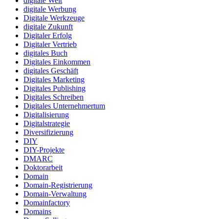
digitale Welt
digitale Werbung
Digitale Werkzeuge
digitale Zukunft
Digitaler Erfolg
Digitaler Vertrieb
digitales Buch
Digitales Einkommen
digitales Geschäft
Digitales Marketing
Digitales Publishing
Digitales Schreiben
Digitales Unternehmertum
Digitalisierung
Digitalstrategie
Diversifizierung
DIY
DIY-Projekte
DMARC
Doktorarbeit
Domain
Domain-Registrierung
Domain-Verwaltung
Domainfactory
Domains