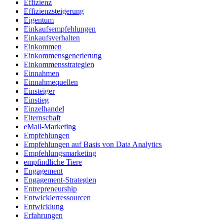
Effizienz
Effizienzsteigerung
Eigentum
Einkaufsempfehlungen
Einkaufsverhalten
Einkommen
Einkommensgenerierung
Einkommensstrategien
Einnahmen
Einnahmequellen
Einsteiger
Einstieg
Einzelhandel
Elternschaft
eMail-Marketing
Empfehlungen
Empfehlungen auf Basis von Data Analytics
Empfehlungsmarketing
empfindliche Tiere
Engagement
Engagement-Strategien
Entrepreneurship
Entwicklerressourcen
Entwicklung
Erfahrungen