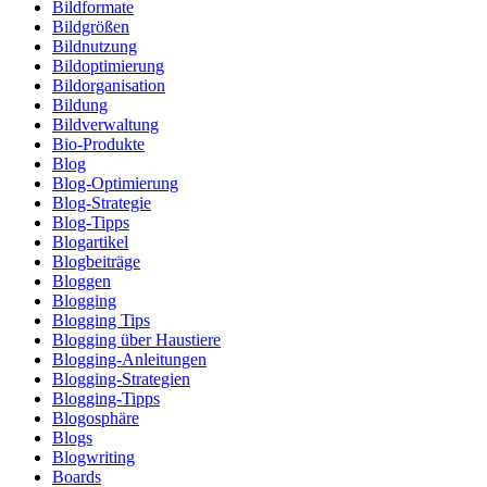
Bildformate
Bildgrößen
Bildnutzung
Bildoptimierung
Bildorganisation
Bildung
Bildverwaltung
Bio-Produkte
Blog
Blog-Optimierung
Blog-Strategie
Blog-Tipps
Blogartikel
Blogbeiträge
Bloggen
Blogging
Blogging Tips
Blogging über Haustiere
Blogging-Anleitungen
Blogging-Strategien
Blogging-Tipps
Blogosphäre
Blogs
Blogwriting
Boards