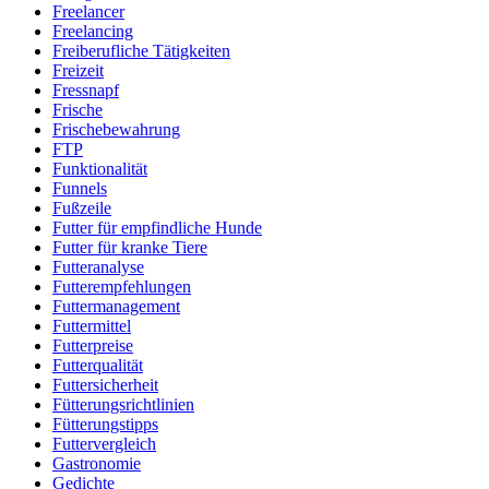
Freelancer
Freelancing
Freiberufliche Tätigkeiten
Freizeit
Fressnapf
Frische
Frischebewahrung
FTP
Funktionalität
Funnels
Fußzeile
Futter für empfindliche Hunde
Futter für kranke Tiere
Futteranalyse
Futterempfehlungen
Futtermanagement
Futtermittel
Futterpreise
Futterqualität
Futtersicherheit
Fütterungsrichtlinien
Fütterungstipps
Futtervergleich
Gastronomie
Gedichte