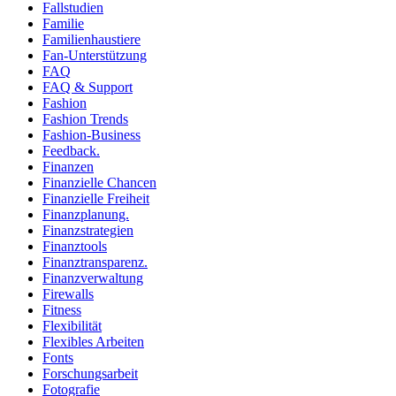
Fallstudien
Familie
Familienhaustiere
Fan-Unterstützung
FAQ
FAQ & Support
Fashion
Fashion Trends
Fashion-Business
Feedback.
Finanzen
Finanzielle Chancen
Finanzielle Freiheit
Finanzplanung.
Finanzstrategien
Finanztools
Finanztransparenz.
Finanzverwaltung
Firewalls
Fitness
Flexibilität
Flexibles Arbeiten
Fonts
Forschungsarbeit
Fotografie