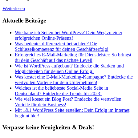
Weiterlesen
Aktuelle Beiträge
Wie baue ich Seiten bei WordPress? Dein Weg zu einer
erfolgreichen Online-Präsenz!
Was bedeutet differenziert betrachten? Die
Schlüsselkompetenz für deinen Geschäftserfolg!
Erfolgreiches E-Mail-Marketing für Dienstleister: So bringst
du dein Geschäft auf das nächste Level!
Wie ist WordPress aufgebaut? Entdecke die Stärken und
Möglichkeiten für deinen Online-Erfolg!
Was kostet eine E-Mail-Marketing-Kampagne? Entdecke die
wertvollen Vorteile für dein Unternehmen!
Welches ist die beliebteste Social-Media Seite in
Deutschland? Entdecke die Trends für 2023!
Wie viel kostet ein Blog Post? Entdecke die wertvollen
Vorteile für dein Business!
Mit 1&1 WordPress Seite erstellen: Dein Erfolg im Internet
beginnt hier!
Verpasse keine Neuigkeiten & Deals!