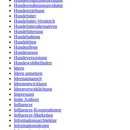
Hundeernährungsberatung
Hundeernährungsprodukte
Hundeerziehung
Hundefutter
Hundefutter-Vergleich
Hundefutteralternativen
Hundefütterung
Hundehaltung
Hundeleben
Hundepflege
Hunderassen
Hundeversorgung
Hundewohlbefinden
Ideen
Ideen umsetzen
Ideenaustausch
Ideenentwicklung
Ideenverwirklichung
Impressum
Indie Authors
Influencer
Influencer-Kooperationen
Influencer-Marketing
Informationsarchitektur
Informationsdesign