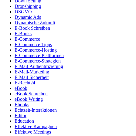
Down Selling
Dropshipping
DSGVO
Dynamic Ads
Dynamische Zukunft
E-Book Schreiben
E-Books
E-Commerce
E-Commerce Tipps
E-Commerce-Hosting
E-Commerce-Plattformen
E-Commerce-Strategien
E-Mail-Authentifizierung
E-Mail-Marketing
E-Mail-Sicherheit
E-Recht24
eBook
eBook Schreiben
eBook Writing
Ebooks
Echtzeit-Interaktionen
Editor
Education
Effektive Kampagnen
Effektive Meetings