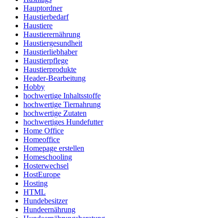
Hauptordner
Haustierbedarf
Haustiere
Haustierernährung
Haustiergesundheit
Haustierliebhaber
Haustierpflege
Haustierprodukte
Header-Bearbeitung
Hobby
hochwertige Inhaltsstoffe
hochwertige Tiernahrung
hochwertige Zutaten
hochwertiges Hundefutter
Home Office
Homeoffice
Homepage erstellen
Homeschooling
Hosterwechsel
HostEurope
Hosting
HTML
Hundebesitzer
Hundeernährung