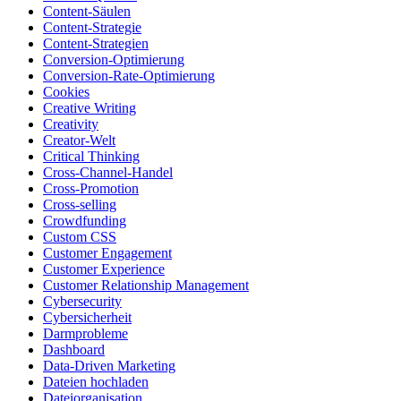
Content-Säulen
Content-Strategie
Content-Strategien
Conversion-Optimierung
Conversion-Rate-Optimierung
Cookies
Creative Writing
Creativity
Creator-Welt
Critical Thinking
Cross-Channel-Handel
Cross-Promotion
Cross-selling
Crowdfunding
Custom CSS
Customer Engagement
Customer Experience
Customer Relationship Management
Cybersecurity
Cybersicherheit
Darmprobleme
Dashboard
Data-Driven Marketing
Dateien hochladen
Dateiorganisation