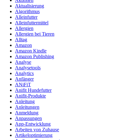
Aktionen
Aktualisierung
Algorithmus
Alleinfutter
Alleinfuttermittel
Allergien
Allergien bei Tieren
Alltag
Amazon
Amazon Kindle
Amazon Publishing
Analyse
Analysetools
Analytics
Anfänger
ANiFiT
Anifit Hundefutter
Anifit-Produkte
Anleitung
Anleitungen
Anmeldung
Anpassungen
App-Entwicklung
Arbeiten von Zuhause
Artikeloptimierung