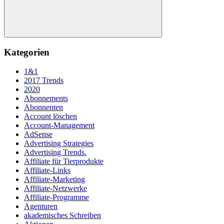
Suchen
Kategorien
1&1
2017 Trends
2020
Abonnements
Abonnenten
Account löschen
Account-Management
AdSense
Advertising Strategies
Advertising Trends.
Affiliate für Tierprodukte
Affiliate-Links
Affiliate-Marketing
Affiliate-Netzwerke
Affiliate-Programme
Agenturen
akademisches Schreiben