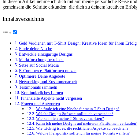
In diesem⁢ Artikel nehme ich dich mit ​auf meine persönliche Reise und
gemeinsam die Schritte⁣ erkunden,‌ die dich zu deinem kreativen Erfolg ‍
Inhaltsverzeichnis
Geld Verdienen mit T-Shirt Design: Kreative Ideen ‌für Ihren Erfolg
Finde deine Nische
Entwickle einzigartige Designs
Marktforschung betreiben
Setze ⁢auf Social Media
E-Commerce-Plattformen nutzen
Optimiere Deine Angebote
Networking und Zusammenarbeit
Testimonials sammeln
Kontinuierliches Lernen
Finanzielle Aspekte nicht vergessen
Fragen ​und⁣ Antworten
Wie finde ich eine Nische für‍ mein T-Shirt Design?
Welche Design-Software sollte⁤ ich verwenden?
Wie kann ich meine T-Shirts⁢ vermarkten?
Kann ich meine‍ Designs auf ‍mehreren Plattformen verkaufen
Wie wichtig ist‍ es,⁤ die rechtlichen Aspekte zu beachten?
Welche Preispolitik sollte ich für meine T-Shirts wählen?