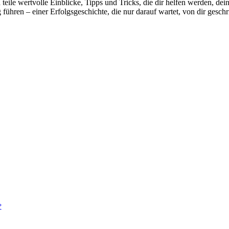
 teile wertvolle Einblicke, Tipps‍ und Tricks,⁤ die dir helfen werden, d
führen –​ einer Erfolgsgeschichte, ⁢die nur⁢ darauf wartet, ‌von dir gesc
?