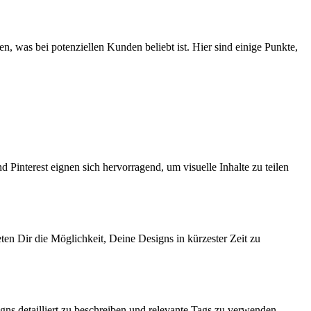
 was⁤ bei potenziellen Kunden beliebt ist. ⁣Hier⁤ sind einige Punkte,
Pinterest eignen sich hervorragend, um visuelle Inhalte⁣ zu teilen
n ​Dir die Möglichkeit, Deine Designs in kürzester Zeit zu
ns detailliert zu beschreiben und relevante Tags zu verwenden.