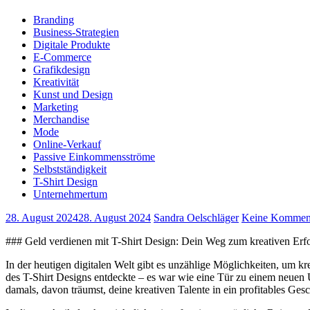
Branding
Business-Strategien
Digitale Produkte
E-Commerce
Grafikdesign
Kreativität
Kunst und Design
Marketing
Merchandise
Mode
Online-Verkauf
Passive Einkommensströme
Selbstständigkeit
T-Shirt Design
Unternehmertum
28. August 2024
28. August 2024
Sandra Oelschläger
Keine Kommen
### Geld verdienen mit T-Shirt Design: Dein Weg zum kreativen Erfo
In der heutigen digitalen Welt gibt es unzählige Möglichkeiten, um kre
⁣des T-Shirt Designs entdeckte – es war wie eine Tür zu einem neuen
damals, davon träumst, deine kreativen Talente in ⁣ein profitables Ge