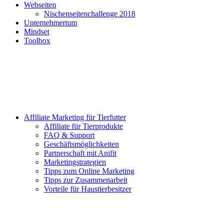
Webseiten
Nischenseitenchallenge 2018
Unternehmertum
Mindset
Toolbox
Affiliate Marketing für Tierfutter
Affiliate für Tierprodukte
FAQ & Support
Geschäftsmöglichkeiten
Partnerschaft mit Anifit
Marketingstrategien
Tipps zum Online Marketing
Tipps zur Zusammenarbeit
Vorteile für Haustierbesitzer