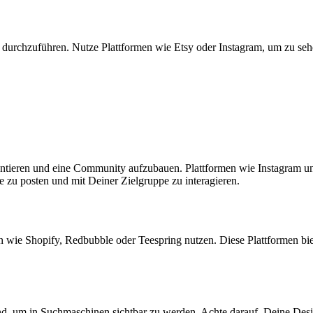
 durchzuführen. Nutze Plattformen wie Etsy oder Instagram, um ‍zu sehen,
eren ‌und eine ‌Community aufzubauen. Plattformen wie ⁣Instagram ⁣und 
e zu posten und mit Deiner Zielgruppe zu interagieren.
ie ‍Shopify, Redbubble oder Teespring nutzen. Diese Plattformen biete
 um in Suchmaschinen sichtbar ‍zu werden. Achte ⁤darauf, Deine Desig