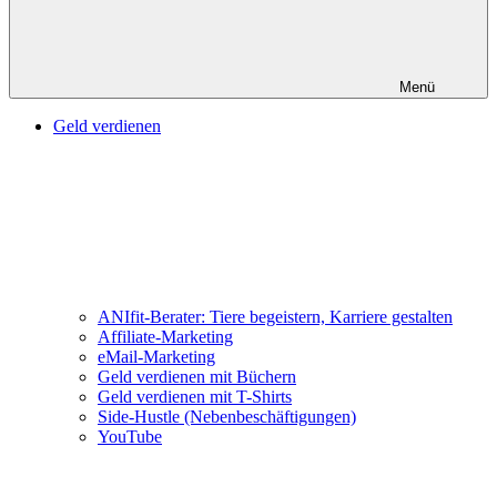
Menü
Geld verdienen
ANIfit-Berater: Tiere begeistern, Karriere gestalten
Affiliate-Marketing
eMail-Marketing
Geld verdienen mit Büchern
Geld verdienen mit T-Shirts
Side-Hustle (Nebenbeschäftigungen)
YouTube