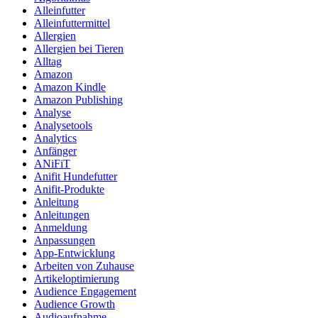
Alleinfutter
Alleinfuttermittel
Allergien
Allergien bei Tieren
Alltag
Amazon
Amazon Kindle
Amazon Publishing
Analyse
Analysetools
Analytics
Anfänger
ANiFiT
Anifit Hundefutter
Anifit-Produkte
Anleitung
Anleitungen
Anmeldung
Anpassungen
App-Entwicklung
Arbeiten von Zuhause
Artikeloptimierung
Audience Engagement
Audience Growth
Audioaufnahme