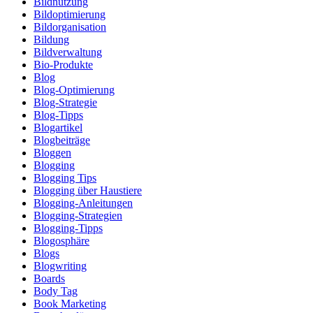
Bildnutzung
Bildoptimierung
Bildorganisation
Bildung
Bildverwaltung
Bio-Produkte
Blog
Blog-Optimierung
Blog-Strategie
Blog-Tipps
Blogartikel
Blogbeiträge
Bloggen
Blogging
Blogging Tips
Blogging über Haustiere
Blogging-Anleitungen
Blogging-Strategien
Blogging-Tipps
Blogosphäre
Blogs
Blogwriting
Boards
Body Tag
Book Marketing