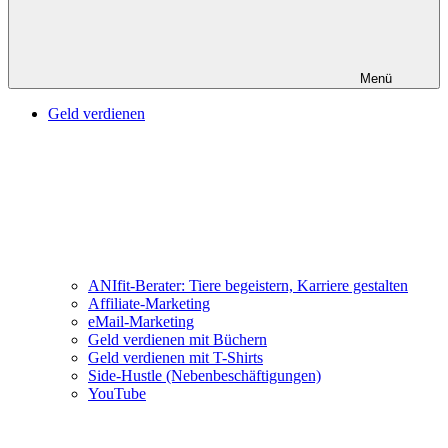
Menü
Geld verdienen
ANIfit-Berater: Tiere begeistern, Karriere gestalten
Affiliate-Marketing
eMail-Marketing
Geld verdienen mit Büchern
Geld verdienen mit T-Shirts
Side-Hustle (Nebenbeschäftigungen)
YouTube