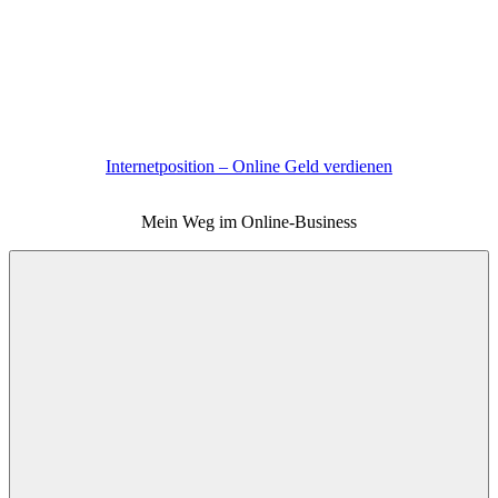
Zum
Inhalt
springen
Internetposition – Online Geld verdienen
Mein Weg im Online-Business