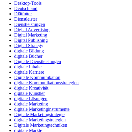
Desktop-Tools
Deutschland
Diätfutter
Dienstleister
Dienstleistungen
Digital Advertising
Digital Marketing
Digital Publishing
Digital Strategy
digitale Bildung
digitale Bücher
Digitale Dienstleistungen
digitale Inhalte
digitale Karriere
Digitale Kommunikation
digitale Kommunikationsstrategien
digitale Kreativität
digitale Künstler
digitale Lösungen
digitale Marketing
digitale Marketinginstrumente
Digitale Marketingstrategie
digitale Marketingstrategien
Digitale Marketingtechniken
digitale Märkte