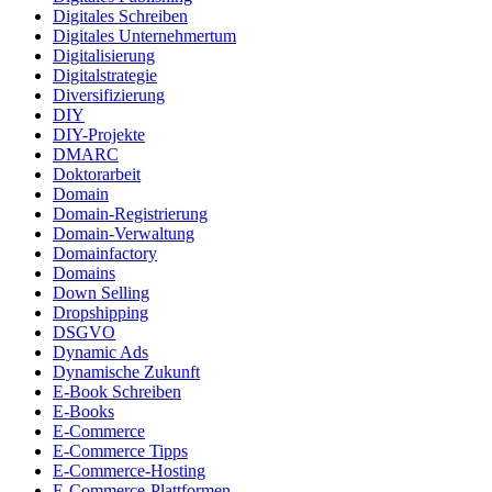
Digitales Schreiben
Digitales Unternehmertum
Digitalisierung
Digitalstrategie
Diversifizierung
DIY
DIY-Projekte
DMARC
Doktorarbeit
Domain
Domain-Registrierung
Domain-Verwaltung
Domainfactory
Domains
Down Selling
Dropshipping
DSGVO
Dynamic Ads
Dynamische Zukunft
E-Book Schreiben
E-Books
E-Commerce
E-Commerce Tipps
E-Commerce-Hosting
E-Commerce-Plattformen