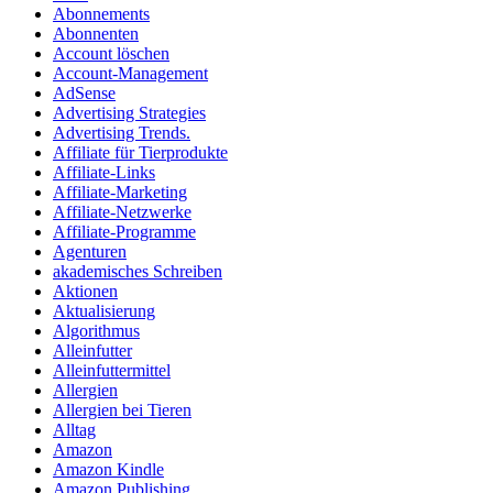
Abonnements
Abonnenten
Account löschen
Account-Management
AdSense
Advertising Strategies
Advertising Trends.
Affiliate für Tierprodukte
Affiliate-Links
Affiliate-Marketing
Affiliate-Netzwerke
Affiliate-Programme
Agenturen
akademisches Schreiben
Aktionen
Aktualisierung
Algorithmus
Alleinfutter
Alleinfuttermittel
Allergien
Allergien bei Tieren
Alltag
Amazon
Amazon Kindle
Amazon Publishing