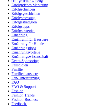
erfolgreicher Umzug
Erfolgreiches Marketing
Erfolgschancen
Erfolgsgeschichten
Erfolgsmessung
Erfolgsstrategien
Erfolgstipps
Erfolgstrategien
Ernährung
Ernährung für Haustiere
Ernährung für Hunde
Ernährungstipps
Ernährungsvorteile
Ernährungswissenschaft
Event-Sponsoring
Fallstudien
Familie
Familienhaustiere
Fan-Unterstützung
FAQ
FAQ & Support
Fashion
Fashion Trends
Fashion-Business
Feedback.