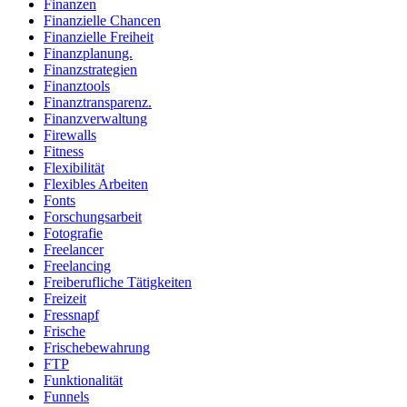
Finanzen
Finanzielle Chancen
Finanzielle Freiheit
Finanzplanung.
Finanzstrategien
Finanztools
Finanztransparenz.
Finanzverwaltung
Firewalls
Fitness
Flexibilität
Flexibles Arbeiten
Fonts
Forschungsarbeit
Fotografie
Freelancer
Freelancing
Freiberufliche Tätigkeiten
Freizeit
Fressnapf
Frische
Frischebewahrung
FTP
Funktionalität
Funnels