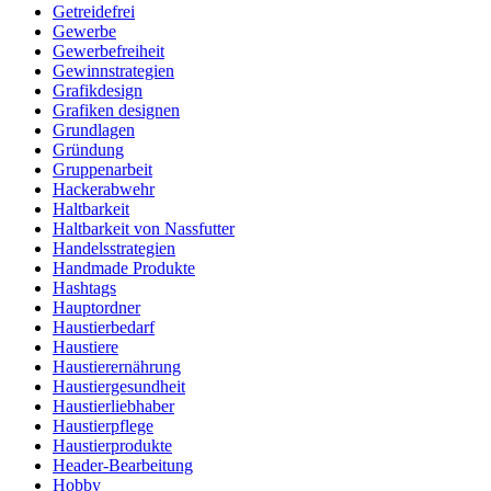
Getreidefrei
Gewerbe
Gewerbefreiheit
Gewinnstrategien
Grafikdesign
Grafiken designen
Grundlagen
Gründung
Gruppenarbeit
Hackerabwehr
Haltbarkeit
Haltbarkeit von Nassfutter
Handelsstrategien
Handmade Produkte
Hashtags
Hauptordner
Haustierbedarf
Haustiere
Haustierernährung
Haustiergesundheit
Haustierliebhaber
Haustierpflege
Haustierprodukte
Header-Bearbeitung
Hobby