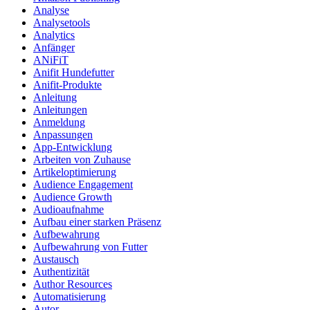
Analyse
Analysetools
Analytics
Anfänger
ANiFiT
Anifit Hundefutter
Anifit-Produkte
Anleitung
Anleitungen
Anmeldung
Anpassungen
App-Entwicklung
Arbeiten von Zuhause
Artikeloptimierung
Audience Engagement
Audience Growth
Audioaufnahme
Aufbau einer starken Präsenz
Aufbewahrung
Aufbewahrung von Futter
Austausch
Authentizität
Author Resources
Automatisierung
Autor