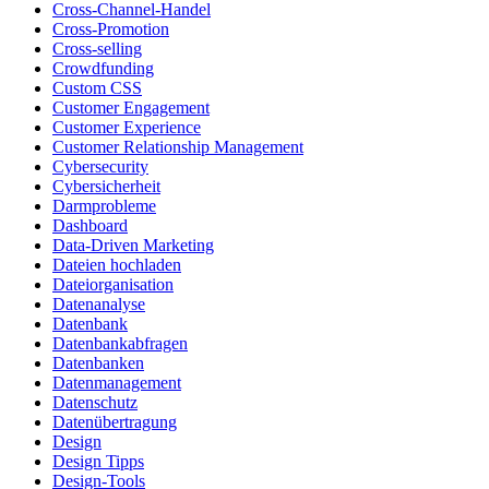
Cross-Channel-Handel
Cross-Promotion
Cross-selling
Crowdfunding
Custom CSS
Customer Engagement
Customer Experience
Customer Relationship Management
Cybersecurity
Cybersicherheit
Darmprobleme
Dashboard
Data-Driven Marketing
Dateien hochladen
Dateiorganisation
Datenanalyse
Datenbank
Datenbankabfragen
Datenbanken
Datenmanagement
Datenschutz
Datenübertragung
Design
Design Tipps
Design-Tools