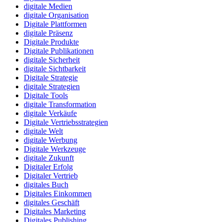
digitale Medien
digitale Organisation
Digitale Plattformen
digitale Präsenz
Digitale Produkte
Digitale Publikationen
digitale Sicherheit
digitale Sichtbarkeit
Digitale Strategie
digitale Strategien
Digitale Tools
digitale Transformation
digitale Verkäufe
Digitale Vertriebsstrategien
digitale Welt
digitale Werbung
Digitale Werkzeuge
digitale Zukunft
Digitaler Erfolg
Digitaler Vertrieb
digitales Buch
Digitales Einkommen
digitales Geschäft
Digitales Marketing
Digitales Publishing