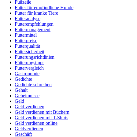
Fußzeile
Futter für empfindliche Hunde
Futter für kranke Tiere
Futteranalyse
Futterempfehlungen
Futtermanagement
Futtermittel
Futterpreise
Futterqualität
Futtersicherheit
Fütterungsrichtlinien
Fütterungstipps
Futtervergleich
Gastronomie
Gedichte
Gedichte schreiben
Gehalt
Geheimnisse
Geld
Geld verdienen
Geld verdienen mit Büchern
Geld verdienen mit T-Shirts
Geld verdienen online
Geldverdienen
Geschäft