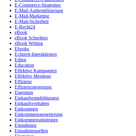
E-Commerce-Strategien
E-Mail-Authentifizierung
E-Mail-Marketing
E-Mail-Sicherheit
E-Recht24
eBook
eBook Schreiben
eBook Writing
Ebooks
Echtzeit-Interaktionen
Editor
Education
Effektive Kampagnen
Effektive Meetings
Effizienz
Effizienzsteigerung
Eigentum
Einkaufsempfehlungen
Einkaufsverhalten
Einkommen
Einkommensgenerierung
Einkommensstrategien
Einnahmen
Einnahmequellen