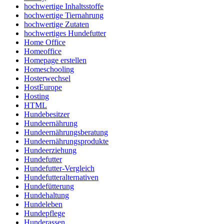
hochwertige Inhaltsstoffe
hochwertige Tiernahrung
hochwertige Zutaten
hochwertiges Hundefutter
Home Office
Homeoffice
Homepage erstellen
Homeschooling
Hosterwechsel
HostEurope
Hosting
HTML
Hundebesitzer
Hundeernährung
Hundeernährungsberatung
Hundeernährungsprodukte
Hundeerziehung
Hundefutter
Hundefutter-Vergleich
Hundefutteralternativen
Hundefütterung
Hundehaltung
Hundeleben
Hundepflege
Hunderassen