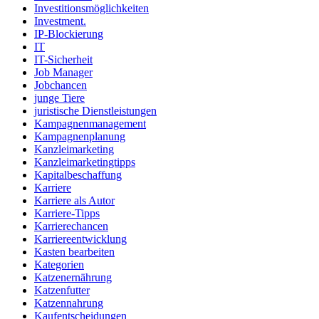
Investitionsmöglichkeiten
Investment.
IP-Blockierung
IT
IT-Sicherheit
Job Manager
Jobchancen
junge Tiere
juristische Dienstleistungen
Kampagnenmanagement
Kampagnenplanung
Kanzleimarketing
Kanzleimarketingtipps
Kapitalbeschaffung
Karriere
Karriere als Autor
Karriere-Tipps
Karrierechancen
Karriereentwicklung
Kasten bearbeiten
Kategorien
Katzenernährung
Katzenfutter
Katzennahrung
Kaufentscheidungen