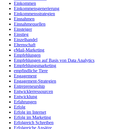
Einkommen
Einkommensgenerierung
Einkommensstrategien
Einnahmen
Einnahmequellen
Einsteiger
Einstieg
Einzelhandel
Elternschaft
eMail-Marketing
Empfehlungen
Empfehlungen auf Basis von Data Analytics
Empfehlungsmarketing
empfindliche Tiere
Engagement
Engagement-Strategien
Entrepreneurship
Entwicklerressourcen
Entwicklung
Erfahrungen
Erfolg
Erfolg im Internet
Erfolg im Marketing
Erfolgreich Schreiben
Erfolgreiche Ansätze