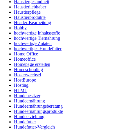
Haustiergesundheit
Haustierliebhaber
Haustierpflege
Haustierprodukte
Header-Bearbeitung
Hobby
hochwertige Inhaltsstoffe
hochwertige Tiernahrung
hochwertige Zutaten
hochwertiges Hundefutter
Home Office
Homeoffice
Homepage erstellen
Homeschooling
Hosterwechsel
HostEurope
Hosting
HTML
Hundebesitzer
Hundeernährung
Hundeernährungsberatung
Hundeernährungsprodukte
Hundeerziehung
Hundefutter
Hundefutter-Vergleich