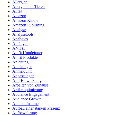
Allergien
Allergien bei Tieren
Alltag
Amazon
Amazon Kindle
Amazon Publishing
Analyse
Analysetools
Analytics
Anfänger
ANiFiT
Anifit Hundefutter
Anifit-Produkte
Anleitung
Anleitungen
Anmeldung
Anpassungen
App-Entwicklung
Arbeiten von Zuhause
Artikeloptimierung
Audience Engagement
Audience Growth
Audioaufnahme
Aufbau einer starken Präsenz
Aufbewahrung