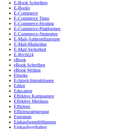
E-Book Schreiben
E-Books
E-Commerce
E-Commerce Tipps
E-Commerce-Hosting
E-Commerce-Plattformen
E-Commerce-Strategien
E-Mail-Authentifizierung
E-Mail-Marketing
E-Mail-Sicherheit
E-Recht24
eBook
eBook Schreiben
eBook Writing
Ebooks
Echtzeit-Interaktionen
Editor
Education
Effektive Kampagnen
Effektive Meetings
Effizienz
Effizienzsteigerung
Eigentum
Einkaufsempfehlungen
Einkaufsverhalten