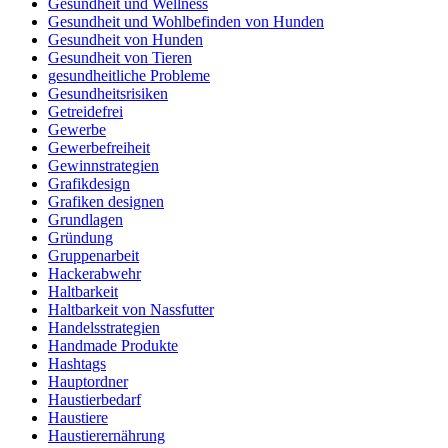
Gesundheit und Wellness
Gesundheit und Wohlbefinden von Hunden
Gesundheit von Hunden
Gesundheit von Tieren
gesundheitliche Probleme
Gesundheitsrisiken
Getreidefrei
Gewerbe
Gewerbefreiheit
Gewinnstrategien
Grafikdesign
Grafiken designen
Grundlagen
Gründung
Gruppenarbeit
Hackerabwehr
Haltbarkeit
Haltbarkeit von Nassfutter
Handelsstrategien
Handmade Produkte
Hashtags
Hauptordner
Haustierbedarf
Haustiere
Haustierernährung