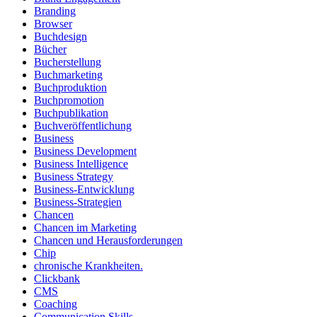
Branding
Browser
Buchdesign
Bücher
Bucherstellung
Buchmarketing
Buchproduktion
Buchpromotion
Buchpublikation
Buchveröffentlichung
Business
Business Development
Business Intelligence
Business Strategy
Business-Entwicklung
Business-Strategien
Chancen
Chancen im Marketing
Chancen und Herausforderungen
Chip
chronische Krankheiten.
Clickbank
CMS
Coaching
Communication Skills