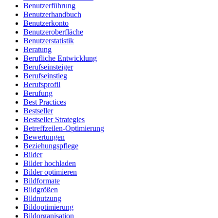
Benutzerführung
Benutzerhandbuch
Benutzerkonto
Benutzeroberfläche
Benutzerstatistik
Beratung
Berufliche Entwicklung
Berufseinsteiger
Berufseinstieg
Berufsprofil
Berufung
Best Practices
Bestseller
Bestseller Strategies
Betreffzeilen-Optimierung
Bewertungen
Beziehungspflege
Bilder
Bilder hochladen
Bilder optimieren
Bildformate
Bildgrößen
Bildnutzung
Bildoptimierung
Bildorganisation