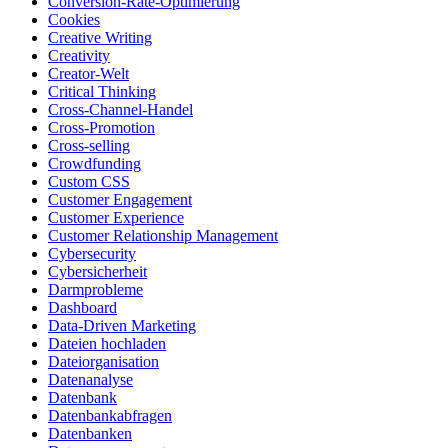
Conversion-Rate-Optimierung
Cookies
Creative Writing
Creativity
Creator-Welt
Critical Thinking
Cross-Channel-Handel
Cross-Promotion
Cross-selling
Crowdfunding
Custom CSS
Customer Engagement
Customer Experience
Customer Relationship Management
Cybersecurity
Cybersicherheit
Darmprobleme
Dashboard
Data-Driven Marketing
Dateien hochladen
Dateiorganisation
Datenanalyse
Datenbank
Datenbankabfragen
Datenbanken