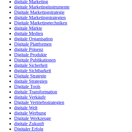
digitale Marketing
digitale Marketinginstrumente
Digitale Marketingstrategie
digitale Marketingstrategien
Digitale Marketingtechniken
digitale Märkte
digitale Medien
digitale Organisation
Digitale Plattformen
digitale Präsenz
Digitale Produkte
Digitale Publikationen
digitale Sicherheit
digitale Sichtbarkeit
Digitale Strategie
digitale Strategien
Digitale Tools
digitale Transformation
digitale Verkäufe
Digitale Vertriebsstrategien
digitale Welt
digitale Werbung
Digitale Werkzeuge
digitale Zukunft
Digitaler Erfolg