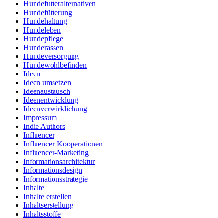
Hundefutteralternativen
Hundefütterung
Hundehaltung
Hundeleben
Hundepflege
Hunderassen
Hundeversorgung
Hundewohlbefinden
Ideen
Ideen umsetzen
Ideenaustausch
Ideenentwicklung
Ideenverwirklichung
Impressum
Indie Authors
Influencer
Influencer-Kooperationen
Influencer-Marketing
Informationsarchitektur
Informationsdesign
Informationsstrategie
Inhalte
Inhalte erstellen
Inhaltserstellung
Inhaltsstoffe