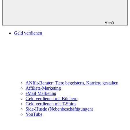
Menü
Geld verdienen
ANIfit-Berater: Tiere begeistern, Karriere gestalten
Affiliate-Marketing
eMail-Marketing
Geld verdienen mit Büchern
Geld verdienen mit T-Shirts
Side-Hustle (Nebenbeschäftigungen)
YouTube