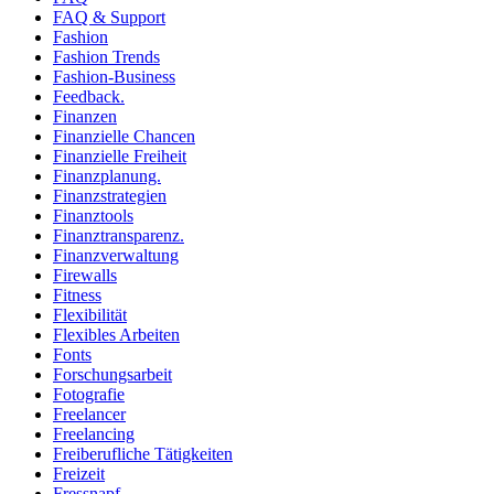
FAQ & Support
Fashion
Fashion Trends
Fashion-Business
Feedback.
Finanzen
Finanzielle Chancen
Finanzielle Freiheit
Finanzplanung.
Finanzstrategien
Finanztools
Finanztransparenz.
Finanzverwaltung
Firewalls
Fitness
Flexibilität
Flexibles Arbeiten
Fonts
Forschungsarbeit
Fotografie
Freelancer
Freelancing
Freiberufliche Tätigkeiten
Freizeit
Fressnapf