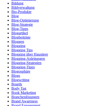
Bildung
Bildverwaltung
Bio-Produkte
Blog
Blog-Optimierung
Blog-Strategie
Blog-Tipps
Blogartikel
Blogbeiträge
Bloggen
Blogging
Blogging Tips
Blogging über Haustiere
Blogging-Anleitungen
Blogging-Strategien
Blogging-Tipps
Blogosphäre
Blogs
Blogwriting
Boards
Body Tag
Book Marketing
Branchenlösungen
Brand Awareness
Brand Engagement