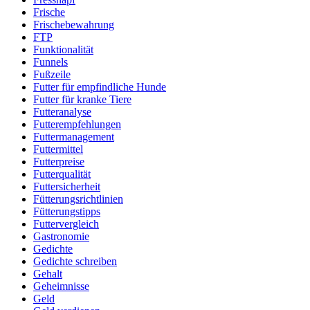
Frische
Frischebewahrung
FTP
Funktionalität
Funnels
Fußzeile
Futter für empfindliche Hunde
Futter für kranke Tiere
Futteranalyse
Futterempfehlungen
Futtermanagement
Futtermittel
Futterpreise
Futterqualität
Futtersicherheit
Fütterungsrichtlinien
Fütterungstipps
Futtervergleich
Gastronomie
Gedichte
Gedichte schreiben
Gehalt
Geheimnisse
Geld