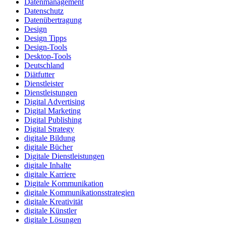
Datenmanagement
Datenschutz
Datenübertragung
Design
Design Tipps
Design-Tools
Desktop-Tools
Deutschland
Diätfutter
Dienstleister
Dienstleistungen
Digital Advertising
Digital Marketing
Digital Publishing
Digital Strategy
digitale Bildung
digitale Bücher
Digitale Dienstleistungen
digitale Inhalte
digitale Karriere
Digitale Kommunikation
digitale Kommunikationsstrategien
digitale Kreativität
digitale Künstler
digitale Lösungen