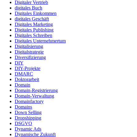
Digitaler Vertrieb
digitales Buch
Digitales Einkommen
digitales Geschäft
Digitales Marketing
Digitales Publishing
Digitales Schreiben
Digitales Unternehmertum
Digitalisierung
Digitalstrategie
Diversifizierung
DIY
DIY-Projekte
DMARC
Doktorarbeit
Domain
Domain-Registrierung
Domain-Verwaltung
Domainfactory
Domains
Down Selling
Dropshipping
DSGVO
Dynamic Ads
Dynamische Zukunft