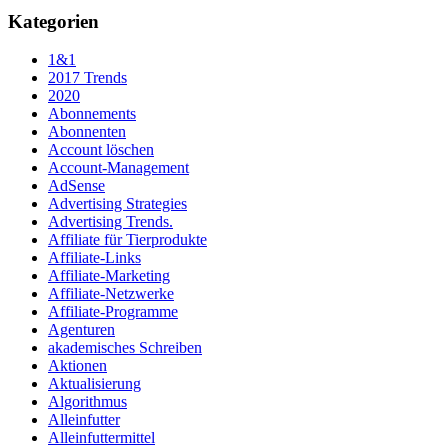
Kategorien
1&1
2017 Trends
2020
Abonnements
Abonnenten
Account löschen
Account-Management
AdSense
Advertising Strategies
Advertising Trends.
Affiliate für Tierprodukte
Affiliate-Links
Affiliate-Marketing
Affiliate-Netzwerke
Affiliate-Programme
Agenturen
akademisches Schreiben
Aktionen
Aktualisierung
Algorithmus
Alleinfutter
Alleinfuttermittel