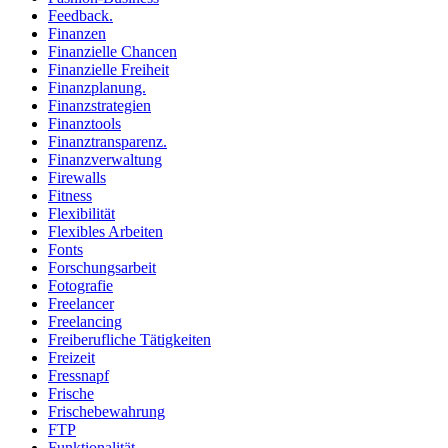
Feedback.
Finanzen
Finanzielle Chancen
Finanzielle Freiheit
Finanzplanung.
Finanzstrategien
Finanztools
Finanztransparenz.
Finanzverwaltung
Firewalls
Fitness
Flexibilität
Flexibles Arbeiten
Fonts
Forschungsarbeit
Fotografie
Freelancer
Freelancing
Freiberufliche Tätigkeiten
Freizeit
Fressnapf
Frische
Frischebewahrung
FTP
Funktionalität