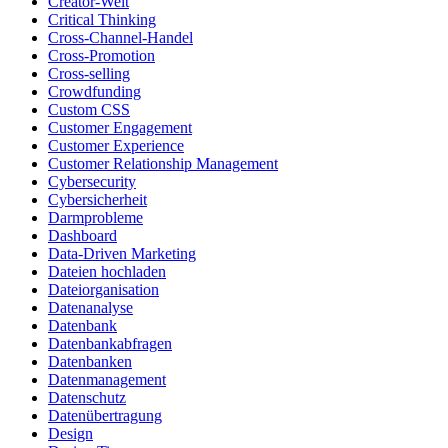
Creator-Welt
Critical Thinking
Cross-Channel-Handel
Cross-Promotion
Cross-selling
Crowdfunding
Custom CSS
Customer Engagement
Customer Experience
Customer Relationship Management
Cybersecurity
Cybersicherheit
Darmprobleme
Dashboard
Data-Driven Marketing
Dateien hochladen
Dateiorganisation
Datenanalyse
Datenbank
Datenbankabfragen
Datenbanken
Datenmanagement
Datenschutz
Datenübertragung
Design