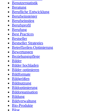
Benutzerstatistik
Beratung
Berufliche Entwicklung
Berufseinsteiger
Berufseinstieg
Berufsprofil
Berufung
Best Practices
Bestseller
Bestseller Strategies
Betreffzeilen-Optimierung
Bewertungen
Beziehungspflege
Bilder
Bilder hochladen
Bilder optimieren
Bildformate
Bildgrößen
Bildnutzung
Bildoptimierung
Bildorganisation
Bildung
Bildverwaltung
Bio-Produkte
Blog