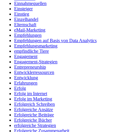
Einnahmequellen
Einsteiger
Einstieg
Einzelhandel
Elternschaft
eMail-Marketing
Empfehlungen
Empfehlungen auf Basis von Data Analytics
Empfehlungsmarketing
empfindliche Tiere
Engagement
Engagement-Strategien
Entrepreneurship
Entwicklerressourcen
Entwicklung
Erfahrungen
Erfolg
Erfolg im Internet
Erfolg im Marketing
Erfolgreich Schreiben
Erfolgreiche Ansätze
Erfolgreiche Beiträge
Erfolgreiche Bücher
erfolgreiche Strategien
Erfolgreiche Zusammenarbeit