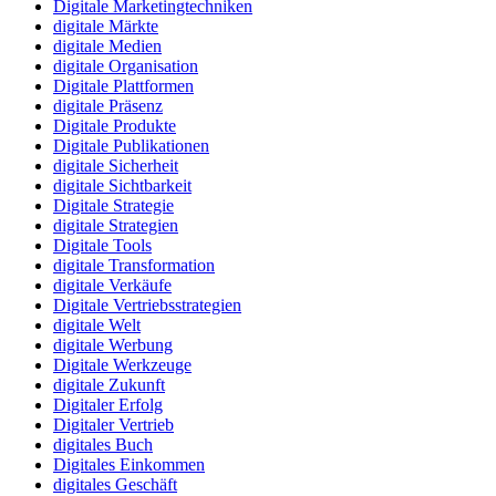
Digitale Marketingtechniken
digitale Märkte
digitale Medien
digitale Organisation
Digitale Plattformen
digitale Präsenz
Digitale Produkte
Digitale Publikationen
digitale Sicherheit
digitale Sichtbarkeit
Digitale Strategie
digitale Strategien
Digitale Tools
digitale Transformation
digitale Verkäufe
Digitale Vertriebsstrategien
digitale Welt
digitale Werbung
Digitale Werkzeuge
digitale Zukunft
Digitaler Erfolg
Digitaler Vertrieb
digitales Buch
Digitales Einkommen
digitales Geschäft