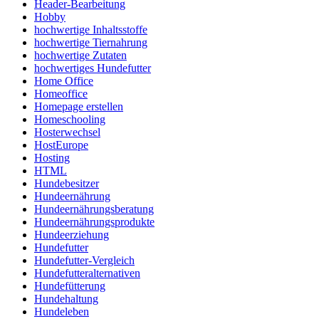
Header-Bearbeitung
Hobby
hochwertige Inhaltsstoffe
hochwertige Tiernahrung
hochwertige Zutaten
hochwertiges Hundefutter
Home Office
Homeoffice
Homepage erstellen
Homeschooling
Hosterwechsel
HostEurope
Hosting
HTML
Hundebesitzer
Hundeernährung
Hundeernährungsberatung
Hundeernährungsprodukte
Hundeerziehung
Hundefutter
Hundefutter-Vergleich
Hundefutteralternativen
Hundefütterung
Hundehaltung
Hundeleben