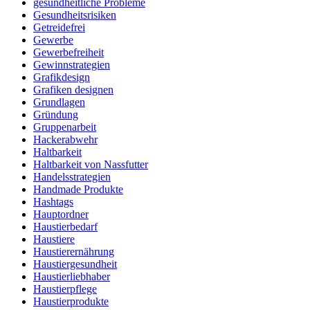
gesundheitliche Probleme
Gesundheitsrisiken
Getreidefrei
Gewerbe
Gewerbefreiheit
Gewinnstrategien
Grafikdesign
Grafiken designen
Grundlagen
Gründung
Gruppenarbeit
Hackerabwehr
Haltbarkeit
Haltbarkeit von Nassfutter
Handelsstrategien
Handmade Produkte
Hashtags
Hauptordner
Haustierbedarf
Haustiere
Haustierernährung
Haustiergesundheit
Haustierliebhaber
Haustierpflege
Haustierprodukte