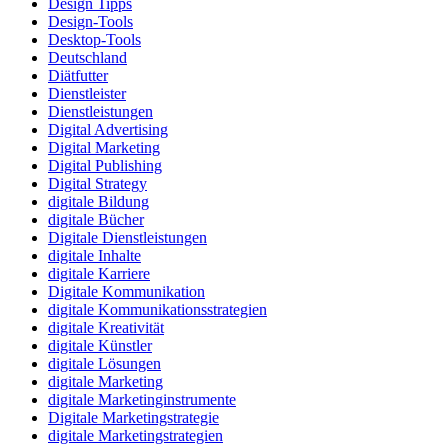
Design Tipps
Design-Tools
Desktop-Tools
Deutschland
Diätfutter
Dienstleister
Dienstleistungen
Digital Advertising
Digital Marketing
Digital Publishing
Digital Strategy
digitale Bildung
digitale Bücher
Digitale Dienstleistungen
digitale Inhalte
digitale Karriere
Digitale Kommunikation
digitale Kommunikationsstrategien
digitale Kreativität
digitale Künstler
digitale Lösungen
digitale Marketing
digitale Marketinginstrumente
Digitale Marketingstrategie
digitale Marketingstrategien