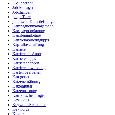
IT-Sicherheit
Job Manager
Jobchancen
junge Tiere
juristische Dienstleistungen
Kampagnenmanagement
Kampagnenplanung
Kanzleimarketing
Kanzleimarketingtipps
Kapitalbeschaffung
Karriere
Karriere als Autor
Karriere-Tipps
Karrierechancen
Karriereentwicklung
Kasten bearbeiten
Kategorien
Katzenernährung
Katzenfutter
Katzennahrung
Kaufentscheidungen
Key Skills
Keyword-Recherche
Keywords
Kinder