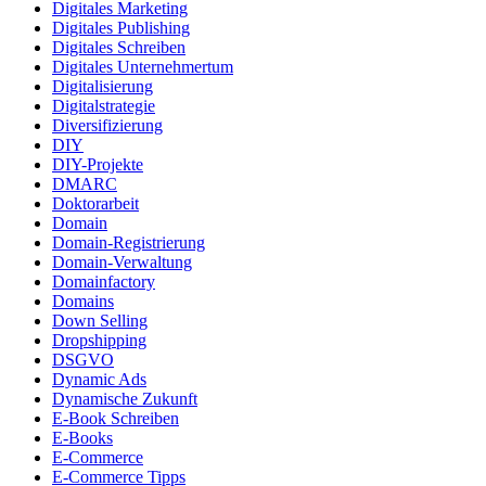
Digitales Marketing
Digitales Publishing
Digitales Schreiben
Digitales Unternehmertum
Digitalisierung
Digitalstrategie
Diversifizierung
DIY
DIY-Projekte
DMARC
Doktorarbeit
Domain
Domain-Registrierung
Domain-Verwaltung
Domainfactory
Domains
Down Selling
Dropshipping
DSGVO
Dynamic Ads
Dynamische Zukunft
E-Book Schreiben
E-Books
E-Commerce
E-Commerce Tipps