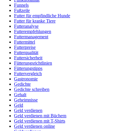
Funnels
Fußzeile
Futter für empfindliche Hunde
Futter für kranke Tiere
Futteranalyse
Futterempfehlungen
Futtermanagement
Futtermittel
Futterpreise
Futterqualität
Futtersicherheit
Fütterungsrichtlinien
Fütterungstipps
Futtervergleich
Gastronomie
Gedichte
Gedichte schreiben
Gehalt
Geheimnisse
Geld
Geld verdienen
Geld verdienen mit Büchern
Geld verdienen mit T-Shirts
Geld verdienen online