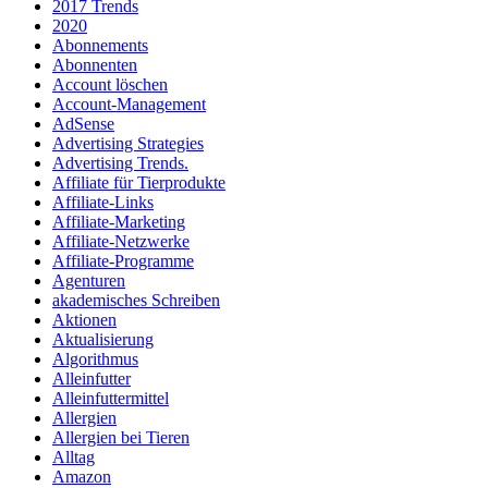
2017 Trends
2020
Abonnements
Abonnenten
Account löschen
Account-Management
AdSense
Advertising Strategies
Advertising Trends.
Affiliate für Tierprodukte
Affiliate-Links
Affiliate-Marketing
Affiliate-Netzwerke
Affiliate-Programme
Agenturen
akademisches Schreiben
Aktionen
Aktualisierung
Algorithmus
Alleinfutter
Alleinfuttermittel
Allergien
Allergien bei Tieren
Alltag
Amazon