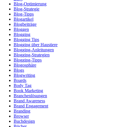
Blog-Optimierung
Blog-Strategie
Blog-Tipps
Blogartikel
Blogbeiträge
Bloggen
Blogging
Blogging Tips
Blogging über Haustiere
Blogging-Anleitungen
Blogging-Strategien
Blogging-Tipps
Blogosphäre
Blogs
Blogwriting
Boards
Body Tag
Book Marketing
Branchenlösungen
Brand Awareness
Brand Engagement
Branding
Browser
Buchdesign
Bücher