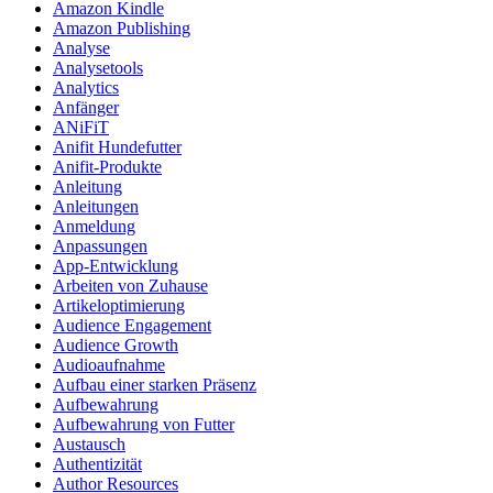
Amazon Kindle
Amazon Publishing
Analyse
Analysetools
Analytics
Anfänger
ANiFiT
Anifit Hundefutter
Anifit-Produkte
Anleitung
Anleitungen
Anmeldung
Anpassungen
App-Entwicklung
Arbeiten von Zuhause
Artikeloptimierung
Audience Engagement
Audience Growth
Audioaufnahme
Aufbau einer starken Präsenz
Aufbewahrung
Aufbewahrung von Futter
Austausch
Authentizität
Author Resources