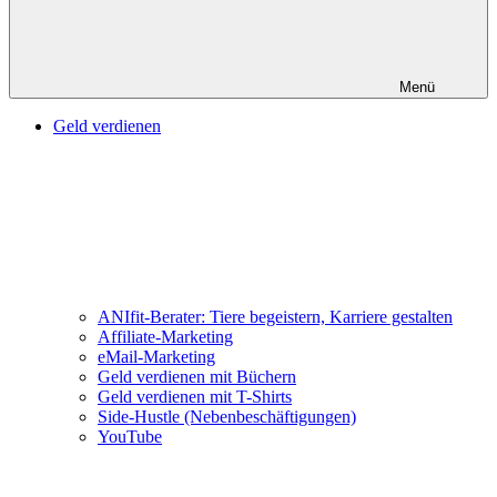
Menü
Geld verdienen
ANIfit-Berater: Tiere begeistern, Karriere gestalten
Affiliate-Marketing
eMail-Marketing
Geld verdienen mit Büchern
Geld verdienen mit T-Shirts
Side-Hustle (Nebenbeschäftigungen)
YouTube