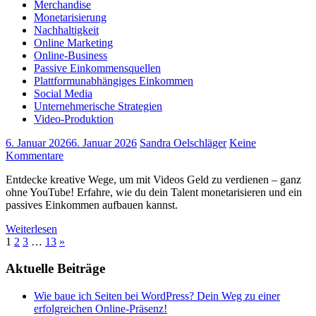
Merchandise
Monetarisierung
Nachhaltigkeit
Online Marketing
Online-Business
Passive Einkommensquellen
Plattformunabhängiges Einkommen
Social Media
Unternehmerische Strategien
Video-Produktion
6. Januar 2026
6. Januar 2026
Sandra Oelschläger
Keine
Kommentare
Entdecke kreative Wege, um mit Videos Geld zu verdienen – ganz
ohne YouTube! Erfahre, wie du dein Talent monetarisieren und ein
passives Einkommen aufbauen kannst.
Weiterlesen
Seitennummerierung
Nächste
1
2
3
…
13
»
Beiträge
der
Aktuelle Beiträge
Beiträge
Wie baue ich Seiten bei WordPress? Dein Weg zu einer
erfolgreichen Online-Präsenz!