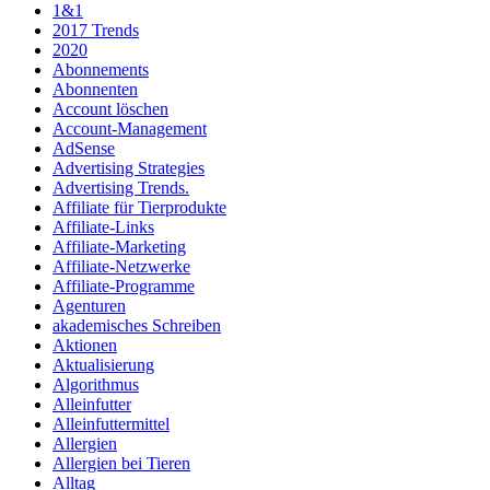
1&1
2017 Trends
2020
Abonnements
Abonnenten
Account löschen
Account-Management
AdSense
Advertising Strategies
Advertising Trends.
Affiliate für Tierprodukte
Affiliate-Links
Affiliate-Marketing
Affiliate-Netzwerke
Affiliate-Programme
Agenturen
akademisches Schreiben
Aktionen
Aktualisierung
Algorithmus
Alleinfutter
Alleinfuttermittel
Allergien
Allergien bei Tieren
Alltag