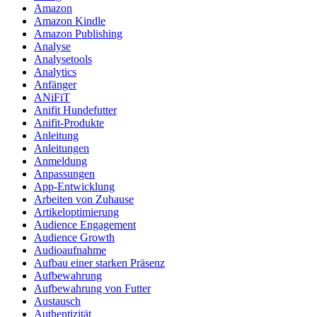
Amazon
Amazon Kindle
Amazon Publishing
Analyse
Analysetools
Analytics
Anfänger
ANiFiT
Anifit Hundefutter
Anifit-Produkte
Anleitung
Anleitungen
Anmeldung
Anpassungen
App-Entwicklung
Arbeiten von Zuhause
Artikeloptimierung
Audience Engagement
Audience Growth
Audioaufnahme
Aufbau einer starken Präsenz
Aufbewahrung
Aufbewahrung von Futter
Austausch
Authentizität