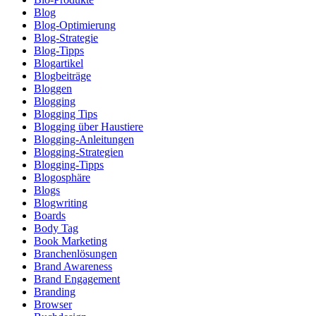
Blog
Blog-Optimierung
Blog-Strategie
Blog-Tipps
Blogartikel
Blogbeiträge
Bloggen
Blogging
Blogging Tips
Blogging über Haustiere
Blogging-Anleitungen
Blogging-Strategien
Blogging-Tipps
Blogosphäre
Blogs
Blogwriting
Boards
Body Tag
Book Marketing
Branchenlösungen
Brand Awareness
Brand Engagement
Branding
Browser