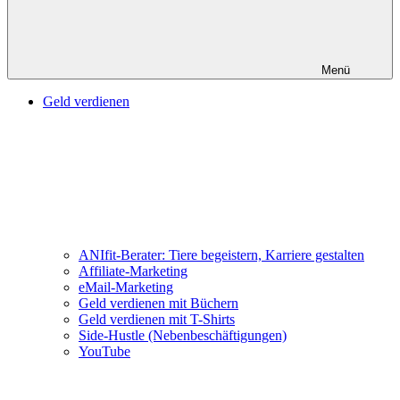
Menü
Geld verdienen
ANIfit-Berater: Tiere begeistern, Karriere gestalten
Affiliate-Marketing
eMail-Marketing
Geld verdienen mit Büchern
Geld verdienen mit T-Shirts
Side-Hustle (Nebenbeschäftigungen)
YouTube