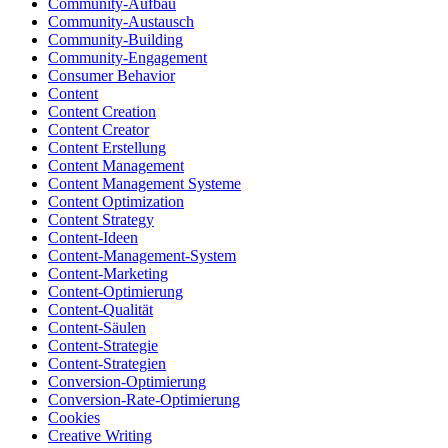
Community-Aufbau
Community-Austausch
Community-Building
Community-Engagement
Consumer Behavior
Content
Content Creation
Content Creator
Content Erstellung
Content Management
Content Management Systeme
Content Optimization
Content Strategy
Content-Ideen
Content-Management-System
Content-Marketing
Content-Optimierung
Content-Qualität
Content-Säulen
Content-Strategie
Content-Strategien
Conversion-Optimierung
Conversion-Rate-Optimierung
Cookies
Creative Writing