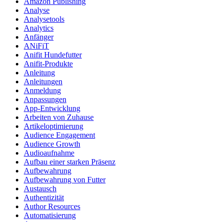
Amazon Publishing
Analyse
Analysetools
Analytics
Anfänger
ANiFiT
Anifit Hundefutter
Anifit-Produkte
Anleitung
Anleitungen
Anmeldung
Anpassungen
App-Entwicklung
Arbeiten von Zuhause
Artikeloptimierung
Audience Engagement
Audience Growth
Audioaufnahme
Aufbau einer starken Präsenz
Aufbewahrung
Aufbewahrung von Futter
Austausch
Authentizität
Author Resources
Automatisierung