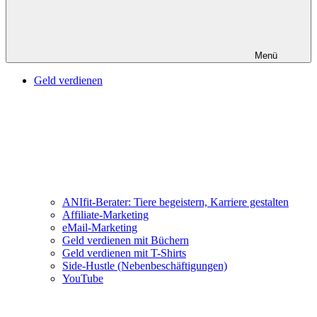
Menü
Geld verdienen
ANIfit-Berater: Tiere begeistern, Karriere gestalten
Affiliate-Marketing
eMail-Marketing
Geld verdienen mit Büchern
Geld verdienen mit T-Shirts
Side-Hustle (Nebenbeschäftigungen)
YouTube