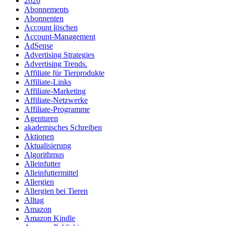
2020
Abonnements
Abonnenten
Account löschen
Account-Management
AdSense
Advertising Strategies
Advertising Trends.
Affiliate für Tierprodukte
Affiliate-Links
Affiliate-Marketing
Affiliate-Netzwerke
Affiliate-Programme
Agenturen
akademisches Schreiben
Aktionen
Aktualisierung
Algorithmus
Alleinfutter
Alleinfuttermittel
Allergien
Allergien bei Tieren
Alltag
Amazon
Amazon Kindle