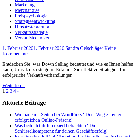
Marketing
Merchandise
Preispsychologie
Strategieentwicklung
Umsatzsteigerung
Verkaufsstrategie
Verkaufstechniken
1. Februar 2026
1. Februar 2026
Sandra Oelschläger
Keine
Kommentare
Entdecken Sie, was Down Selling bedeutet und wie es Ihnen helfen
kann, Umsätze zu steigern! Erfahren Sie effektive Strategien für
erfolgreiche Verkaufsverhandlungen.
Weiterlesen
Seitennummerierung
Nächste
1
2
3
4
»
Beiträge
der
Aktuelle Beiträge
Beiträge
Wie baue ich Seiten bei WordPress? Dein Weg zu einer
erfolgreichen Online-Präsenz!
Was bedeutet differenziert betrachten? Die
Schlüsselkompetenz für deinen Geschäftserfolg!
Erfolgreiches E-Mail-Marketing für Dienstleister: So bringst