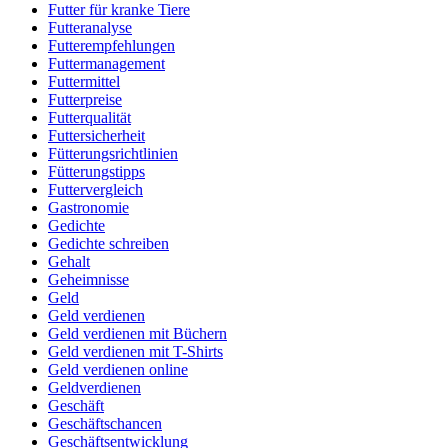
Futter für kranke Tiere
Futteranalyse
Futterempfehlungen
Futtermanagement
Futtermittel
Futterpreise
Futterqualität
Futtersicherheit
Fütterungsrichtlinien
Fütterungstipps
Futtervergleich
Gastronomie
Gedichte
Gedichte schreiben
Gehalt
Geheimnisse
Geld
Geld verdienen
Geld verdienen mit Büchern
Geld verdienen mit T-Shirts
Geld verdienen online
Geldverdienen
Geschäft
Geschäftschancen
Geschäftsentwicklung