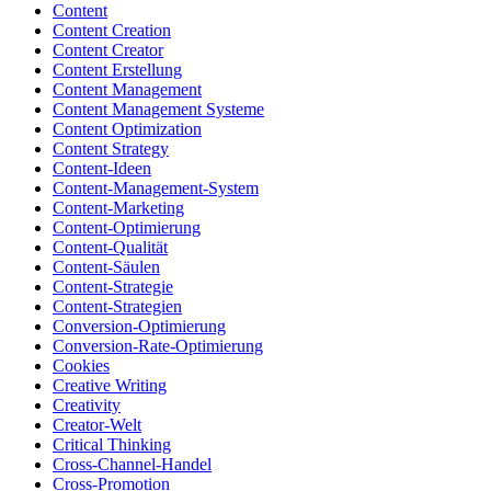
Content
Content Creation
Content Creator
Content Erstellung
Content Management
Content Management Systeme
Content Optimization
Content Strategy
Content-Ideen
Content-Management-System
Content-Marketing
Content-Optimierung
Content-Qualität
Content-Säulen
Content-Strategie
Content-Strategien
Conversion-Optimierung
Conversion-Rate-Optimierung
Cookies
Creative Writing
Creativity
Creator-Welt
Critical Thinking
Cross-Channel-Handel
Cross-Promotion