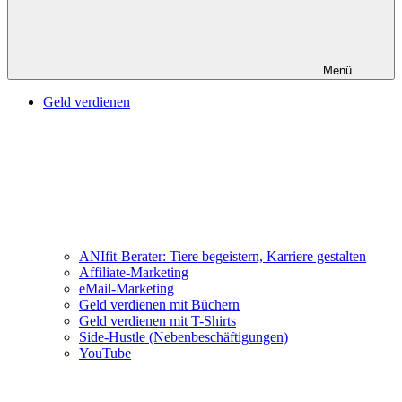
Menü
Geld verdienen
ANIfit-Berater: Tiere begeistern, Karriere gestalten
Affiliate-Marketing
eMail-Marketing
Geld verdienen mit Büchern
Geld verdienen mit T-Shirts
Side-Hustle (Nebenbeschäftigungen)
YouTube