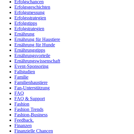
Erfolgschancen
Erfolgsgeschichten
Erfolgsmessung
Erfolgsstrategien
Erfolgstipps
Erfolgstrategien
Ernährung
Ernährung für Haustiere
Ernährung für Hunde
Ernährungstipps
Ernährungsvorteile
Ernährungswissenschaft
Event-Sponsoring
Fallstudien
Familie
Familienhaustiere
Fan-Unterstützung
FAQ
FAQ & Support
Fashion
Fashion Trends
Fashion-Business
Feedback.
Finanzen
Finanzielle Chancen