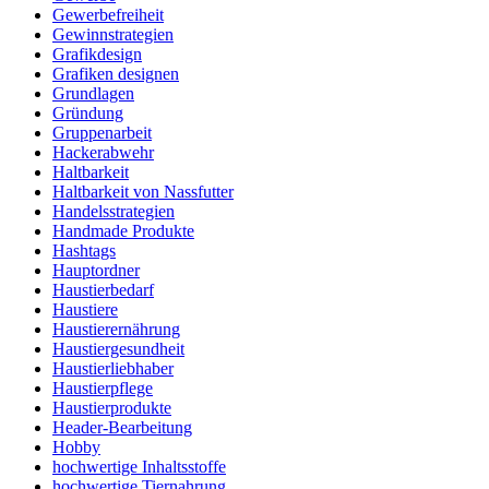
Gewerbefreiheit
Gewinnstrategien
Grafikdesign
Grafiken designen
Grundlagen
Gründung
Gruppenarbeit
Hackerabwehr
Haltbarkeit
Haltbarkeit von Nassfutter
Handelsstrategien
Handmade Produkte
Hashtags
Hauptordner
Haustierbedarf
Haustiere
Haustierernährung
Haustiergesundheit
Haustierliebhaber
Haustierpflege
Haustierprodukte
Header-Bearbeitung
Hobby
hochwertige Inhaltsstoffe
hochwertige Tiernahrung