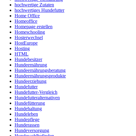
hochwertige Zutaten
hochwertiges Hundefutter
Home Office
Homeoffice
Homepage erstellen
Homeschooling
Hosterwechsel
HostEurope
Hosting
HTML
Hundebesitzer
Hundeernährung
Hundeernährungsberatung
Hundeernährungsprodukte
Hundeerziehung
Hundefutter
Hundefutter-Vergleich
Hundefutteralternativen
Hundefütterung
Hundehaltung
Hundeleben
Hundepflege
Hunderassen
Hundeversorgung
Hundewohlbefinden