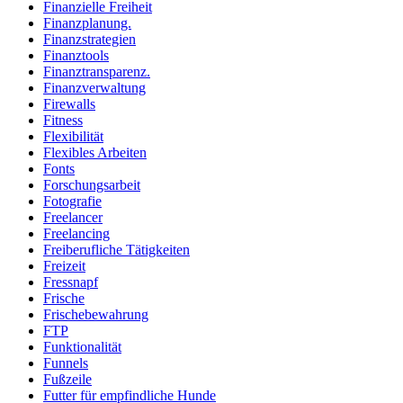
Finanzielle Freiheit
Finanzplanung.
Finanzstrategien
Finanztools
Finanztransparenz.
Finanzverwaltung
Firewalls
Fitness
Flexibilität
Flexibles Arbeiten
Fonts
Forschungsarbeit
Fotografie
Freelancer
Freelancing
Freiberufliche Tätigkeiten
Freizeit
Fressnapf
Frische
Frischebewahrung
FTP
Funktionalität
Funnels
Fußzeile
Futter für empfindliche Hunde