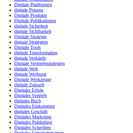
Digitale Plattformen
digitale Präsenz
Digitale Produkte
Digitale Publikationen
digitale Sicherheit
digitale Sichtbarkeit
Digitale Strategie
digitale Strategien
Digitale Tools
digitale Transformation
digitale Verkäufe
Digitale Vertriebsstrategien
digitale Welt
digitale Werbung
Digitale Werkzeuge
digitale Zukunft
Digitaler Erfolg
Digitaler Vertrieb
digitales Buch
Digitales Einkommen
digitales Geschäft
Digitales Marketing
Digitales Publishing
Digitales Schreiben
Digitales Unternehmertum