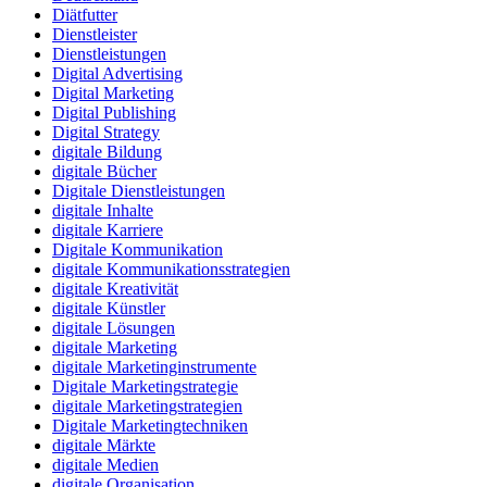
Diätfutter
Dienstleister
Dienstleistungen
Digital Advertising
Digital Marketing
Digital Publishing
Digital Strategy
digitale Bildung
digitale Bücher
Digitale Dienstleistungen
digitale Inhalte
digitale Karriere
Digitale Kommunikation
digitale Kommunikationsstrategien
digitale Kreativität
digitale Künstler
digitale Lösungen
digitale Marketing
digitale Marketinginstrumente
Digitale Marketingstrategie
digitale Marketingstrategien
Digitale Marketingtechniken
digitale Märkte
digitale Medien
digitale Organisation