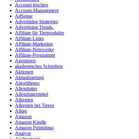
Account löschen
Account-Management
AdSense
Advertising Strategies
Advertising Trends.
Affiliate für Tierprodukte
Affiliate-Links
Affiliate-Marketing
Affiliate-Netzwerke
Affiliate-Programme
Agenturen
akademisches Schreiben
Aktionen
Aktualisierung
Algorithmus
Alleinfutter
Alleinfuttermittel
Allergien
Allergien bei Tieren
Alltag
Amazon
Amazon Kindle
Amazon Publishing
Analyse
Analysetools