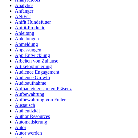
Analytics
Anfänger
ANiFiT
Anifit Hundefutter
Anifit-Produkte
Anleitung
Anleitungen
Anmeldung
Anpassungen
App-Entwicklung
Arbeiten von Zuhause
Artikeloptimierung
Audience Engagement
Audience Growth
Audioaufnahme
Aufbau einer starken Präsenz
Aufbewahrung
Aufbewahrung von Futter
Austausch
Authentizität
Author Resources
Automatisierung
Autor
Autor werden