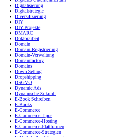
Digitalisierung
Digitalstrategie
Diversifizierung
DIY
DIY-Projekte
DMARC
Doktorarbeit
Domain
Domain-Registrierung
Domain-Verwaltung
Domainfactory
Domains
Down Selling
Dropshipping
DSGVO
Dynamic Ads
Dynamische Zukunft
E-Book Schreiben
E-Books
E-Commerce
E-Commerce Tipps
E-Commerce-Hosting
E-Commerce-Plattformen
E-Commerce-Strategien