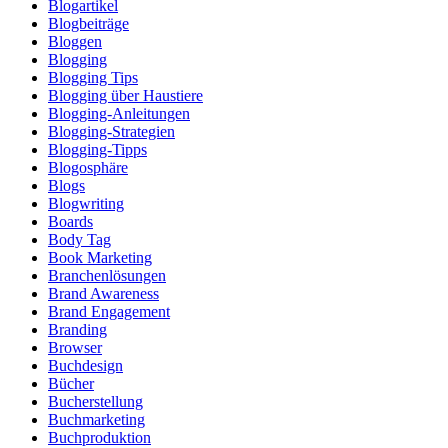
Blogartikel
Blogbeiträge
Bloggen
Blogging
Blogging Tips
Blogging über Haustiere
Blogging-Anleitungen
Blogging-Strategien
Blogging-Tipps
Blogosphäre
Blogs
Blogwriting
Boards
Body Tag
Book Marketing
Branchenlösungen
Brand Awareness
Brand Engagement
Branding
Browser
Buchdesign
Bücher
Bucherstellung
Buchmarketing
Buchproduktion