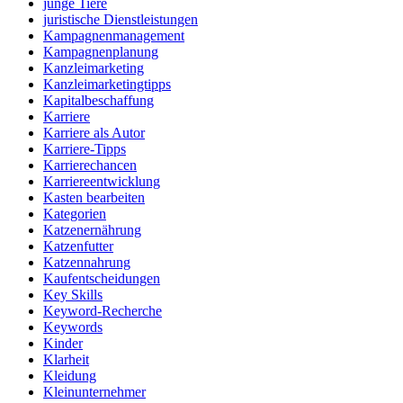
junge Tiere
juristische Dienstleistungen
Kampagnenmanagement
Kampagnenplanung
Kanzleimarketing
Kanzleimarketingtipps
Kapitalbeschaffung
Karriere
Karriere als Autor
Karriere-Tipps
Karrierechancen
Karriereentwicklung
Kasten bearbeiten
Kategorien
Katzenernährung
Katzenfutter
Katzennahrung
Kaufentscheidungen
Key Skills
Keyword-Recherche
Keywords
Kinder
Klarheit
Kleidung
Kleinunternehmer