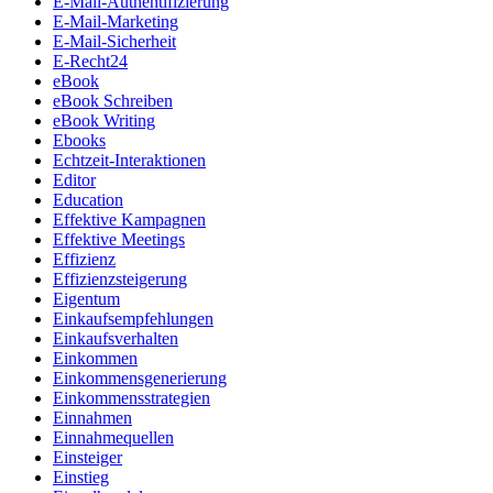
E-Mail-Authentifizierung
E-Mail-Marketing
E-Mail-Sicherheit
E-Recht24
eBook
eBook Schreiben
eBook Writing
Ebooks
Echtzeit-Interaktionen
Editor
Education
Effektive Kampagnen
Effektive Meetings
Effizienz
Effizienzsteigerung
Eigentum
Einkaufsempfehlungen
Einkaufsverhalten
Einkommen
Einkommensgenerierung
Einkommensstrategien
Einnahmen
Einnahmequellen
Einsteiger
Einstieg