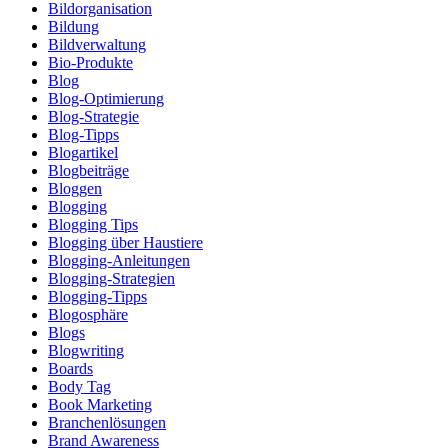
Bildorganisation
Bildung
Bildverwaltung
Bio-Produkte
Blog
Blog-Optimierung
Blog-Strategie
Blog-Tipps
Blogartikel
Blogbeiträge
Bloggen
Blogging
Blogging Tips
Blogging über Haustiere
Blogging-Anleitungen
Blogging-Strategien
Blogging-Tipps
Blogosphäre
Blogs
Blogwriting
Boards
Body Tag
Book Marketing
Branchenlösungen
Brand Awareness