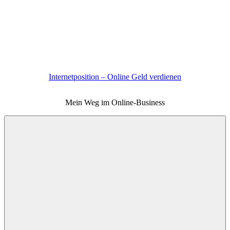
Zum
Inhalt
springen
Internetposition – Online Geld verdienen
Mein Weg im Online-Business