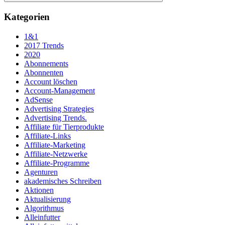
Suchen
Kategorien
1&1
2017 Trends
2020
Abonnements
Abonnenten
Account löschen
Account-Management
AdSense
Advertising Strategies
Advertising Trends.
Affiliate für Tierprodukte
Affiliate-Links
Affiliate-Marketing
Affiliate-Netzwerke
Affiliate-Programme
Agenturen
akademisches Schreiben
Aktionen
Aktualisierung
Algorithmus
Alleinfutter