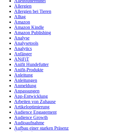
Alleinfuttermittel
Allergien
Allergien bei Tieren
Alltag
Amazon
Amazon Kindle
Amazon Publishing
Analyse
Analysetools
Analytics
Anfänger
ANiFiT
Anifit Hundefutter
Anifit-Produkte
Anleitung
Anleitungen
Anmeldung
Anpassungen
App-Entwicklung
Arbeiten von Zuhause
Artikeloptimierung
Audience Engagement
Audience Growth
Audioaufnahme
Aufbau einer starken Präsenz