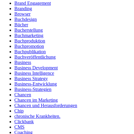
Brand Engagement
Branding
Browser
Buchdesign
Bücher
Bucherstellung
Buchmarketing
Buchproduktion
Buchpromotion
Buchpublikation
Buchveröffentlichung
Business
Business Development
Business Intelligence
Business Strategy
Business-Entwicklung
Business-Strategien
Chancen
Chancen im Marketing
Chancen und Herausforderungen
Chip
chronische Krankheiten.
Clickbank
CMS
Coaching