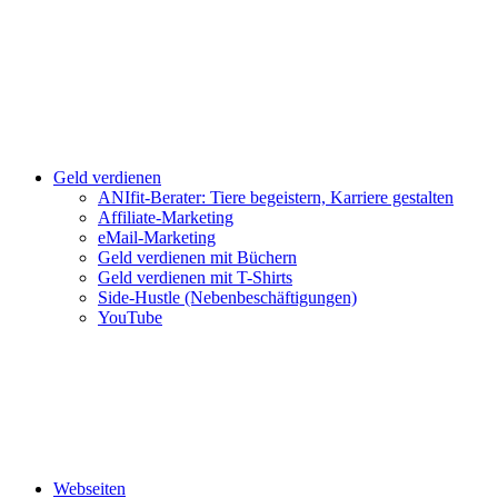
Geld verdienen
ANIfit-Berater: Tiere begeistern, Karriere gestalten
Affiliate-Marketing
eMail-Marketing
Geld verdienen mit Büchern
Geld verdienen mit T-Shirts
Side-Hustle (Nebenbeschäftigungen)
YouTube
Webseiten