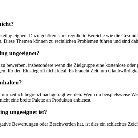
nicht?
Marketing eignen. Dazu gehören stark regulierte Bereiche wie die Gesundh
en. Diese ‍Themen können zu​ rechtlichen Problemen führen und sind dahe
ing⁣ ungeeignet?
ukte zu bewerben, insbesondere⁢ wenn die Zielgruppe eine kostenlose oder
en, ‌für den Einstieg oft nicht ideal. ​Es ‍braucht Zeit, ⁣um Glaubwürdigk
rnhalten?
oft​ nur zeitlich begrenzt nachgefragt werden. Wenn du beispielsweise W
icht eine breite Palette an Produkten anbietest.
ting ungeeignet ist?
egative Bewertungen oder Beschwerden hat, ist dies⁣ ein ​schlechtes ⁤Zei