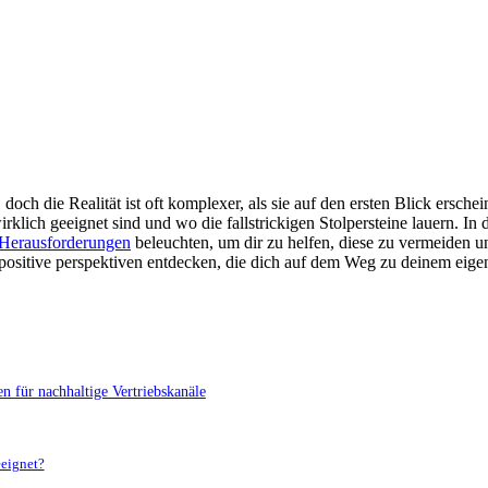
, doch die ‍Realität ist⁣ oft komplexer, als⁣ sie auf den ersten Blick ⁢ers
rklich geeignet​ sind⁤ und wo die fallstrickigen Stolpersteine lauern. In
Herausforderungen
beleuchten, um dir zu helfen,⁤ diese ⁤zu vermeiden un
 positive perspektiven entdecken, die dich auf dem Weg zu deinem eige
en für nachhaltige ‍Vertriebskanäle
eeignet?