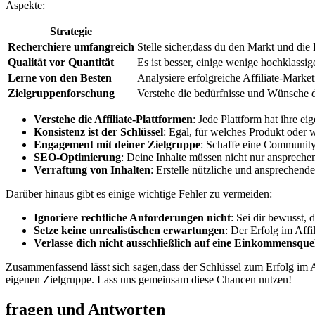
Aspekte:
Strategie
Recherchiere umfangreich
Stelle sicher,dass du⁣ den Markt⁤ und ‍di
Qualität vor Quantität
Es ist besser,‍ einige ⁣wenige ​hochklass
Lerne von den Besten
Analysiere erfolgreiche Affiliate-Market
Zielgruppenforschung
Verstehe ‍die bedürfnisse und ⁤Wünsche
Verstehe die Affiliate-Plattformen
: Jede ⁣Plattform⁤ hat ihre‍ 
Konsistenz​ ist⁣ der Schlüssel
: Egal, für‌ welches‍ Produkt oder 
Engagement‍ mit deiner Zielgruppe
: ⁣Schaffe eine Communit
SEO-Optimierung
: Deine Inhalte müssen‍ nicht nur ansprech
Verraftung von Inhalten
: Erstelle nützliche und ansprechende
Darüber hinaus gibt es einige wichtige Fehler zu⁤ vermeiden:
Ignoriere rechtliche Anforderungen nicht
:‌ Sei​ dir bewusst
Setze keine unrealistischen erwartungen
: Der Erfolg im Affi
Verlasse dich nicht ausschließlich auf eine Einkommensque
Zusammenfassend lässt sich sagen,dass ⁣der Schlüssel zum Erfolg im A
eigenen Zielgruppe. Lass uns gemeinsam diese Chancen nutzen!
fragen und Antworten