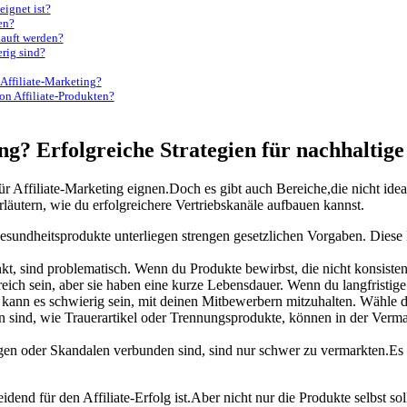
eignet ist?
en?
kauft werden?
rig sind?
 Affiliate-Marketing?
von Affiliate-Produkten?
ing? Erfolgreiche Strategien für nachhaltige
ür Affiliate-Marketing ​eignen.Doch es gibt auch Bereiche,die ​nicht‍ id
rläutern, wie du erfolgreichere ‌Vertriebskanäle aufbauen‍ kannst.
sundheitsprodukte unterliegen​ strengen gesetzlichen⁢ Vorgaben. Diese 
kt, ‌sind problematisch. Wenn du Produkte bewirbst, die nicht konsistent 
reich sein, aber​ sie haben eine kurze ‍Lebensdauer. Wenn du langfristige 
 kann‌ es schwierig sein, mit deinen Mitbewerbern mitzuhalten. ‌Wähle 
 sind,​ wie Trauerartikel oder Trennungsprodukte, ‍können ​in der Vermark
en oder​ Skandalen verbunden sind, sind nur schwer zu‌ vermarkten.Es ​ist
eidend für den Affiliate-Erfolg ist.Aber nicht nur die⁤ Produkte⁤ selbst 