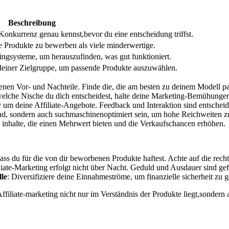
Beschreibung
e Konkurrenz genau ⁢kennst,bevor du eine ‍entscheidung triffst.
ige Produkte ⁣zu bewerben als viele minderwertige.
ingsysteme, um herauszufinden, was gut⁤ funktioniert.
 deiner Zielgruppe, ‌um passende Produkte auszuwählen.
eigenen Vor- und ‍Nachteile. Finde die,‍ die am besten zu ​deinem Modell ⁢pa
‍welche Nische du‍ dich‍ entscheidest, halte deine‍ Marketing-Bemühungen
y um deine Affiliate-Angebote. Feedback und Interaktion sind entschei
end, sondern auch suchmaschinenoptimiert sein, um hohe Reichweiten zu
 inhalte,‍ die einen Mehrwert bieten ⁢und die Verkaufschancen erhöhen.
, dass​ du für die von dir beworbenen Produkte haftest.‍ Achte auf ⁤die r
liate-Marketing erfolgt nicht über Nacht. Geduld und Ausdauer ‍sind gef
lle
: Diversifiziere ​deine⁢ Einnahmeströme, um finanzielle sicherheit⁢ zu 
ffiliate-marketing nicht nur im Verständnis der Produkte⁣ liegt,sonder