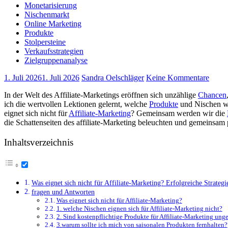
Monetarisierung
Nischenmarkt
Online Marketing
Produkte
Stolpersteine
Verkaufsstrategien
Zielgruppenanalyse
1. Juli 2026
1. Juli 2026
Sandra Oelschläger
Keine Kommentare
In der ‌Welt des⁤ Affiliate-Marketings ⁣eröffnen sich ‍unzählige
Chancen
ich die wertvollen Lektionen gelernt, ⁤welche
Produkte
​ und Nischen wi
‌eignet sich nicht für
Affiliate-Marketing
? Gemeinsam werden wir die
die Schattenseiten des affiliate-Marketing beleuchten und gemeinsam
Inhaltsverzeichnis
Was eignet ​sich nicht für Affiliate-Marketing? Erfolgreiche Strategi
fragen und Antworten
Was eignet sich nicht für ⁤Affiliate-Marketing?
1. welche Nischen eignen sich für Affiliate-Marketing nicht?
2. Sind kostenpflichtige Produkte für Affiliate-Marketing⁣ ung
3.warum sollte ich mich von saisonalen Produkten fernhalten?