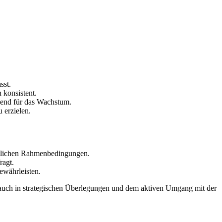
sst.
‍ konsistent.
dend für das Wachstum.
 erzielen.
echtlichen⁣ Rahmenbedingungen.
ragt.
gewährleisten.
n auch in strategischen Überlegungen und dem aktiven Umgang mit ⁣der