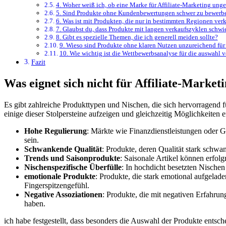
4.‌ Woher⁢ weiß ⁣ich, ob eine Marke für Affiliate-Marketing unge
5. Sind Produkte ohne ⁢Kundenbewertungen schwer zu bewerb
6. Was ist mit​ Produkten, die nur in bestimmten Regionen ver
7. Glaubst du, dass Produkte mit langen verkaufszyklen schwie
8. Gibt es spezielle Themen, die ich generell⁤ meiden⁤ sollte?
9. ‌Wieso sind Produkte ohne klaren ‍Nutzen unzureichend für
10. Wie⁤ wichtig ist​ die⁤ Wettbewerbsanalyse für die auswahl⁢ 
Fazit
Was eignet ​sich nicht für Affiliate-Market
Es gibt ⁣zahlreiche ⁣Produkttypen und Nischen, die sich hervorragend‌ f
‌einige dieser Stolpersteine aufzeigen ⁣und gleichzeitig Möglichkeiten e
Hohe Regulierung
: Märkte wie Finanzdienstleistungen oder Ge
sein.
Schwankende Qualität
: Produkte, deren Qualität⁣ stark schwan
Trends und Saisonprodukte
: Saisonale⁤ Artikel können erfolg
Nischenspezifische Überfülle
: In hochdicht besetzten Nischen
emotionale ‍Produkte
: Produkte, die stark emotional aufgeladen
Fingerspitzengefühl.
Negative ​Assoziationen
: Produkte, die mit⁢ negativen Erfahrung
haben.
ich ​habe⁤ festgestellt, dass besonders die Auswahl der Produkte​ entsch