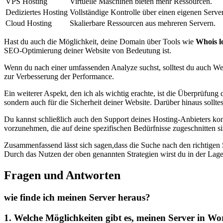
VPS Hosting
Virtuelle​ Maschinen⁣ bieten⁣ mehr Ressourcen.
Dediziertes Hosting
Vollständige Kontrolle über einen eigenen Server
Cloud Hosting
Skalierbare ‍Ressourcen ⁤aus mehreren Servern.
Hast du auch die Möglichkeit, deine Domain über ⁤Tools wie
Whois l
SEO-Optimierung deiner Website von Bedeutung ist.
Wenn du nach einer umfassenden Analyze suchst, solltest du auch ‍We
zur Verbesserung​ der ⁢Performance.
Ein weiterer Aspekt, den ich als wichtig erachte, ist die Überprüfung
sondern⁣ auch⁤ für ⁣die Sicherheit deiner Website. Darüber hinaus sollt
Du‍ kannst schließlich auch den Support ‍deines ​Hosting-Anbieters kont
vorzunehmen, die auf ⁣deine spezifischen Bedürfnisse zugeschnitten si
Zusammenfassend lässt sich sagen,dass die Suche nach den richtigen ‌S
Durch ⁢das ‌Nutzen der oben genannten Strategien wirst du in der Lage 
Fragen und Antworten
wie finde ich‌ meinen Server heraus?
1. Welche Möglichkeiten gibt es, meinen Server in Wo