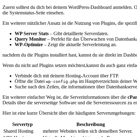
Zuerst solltest du dich bei⁤ deinem WordPress-Dashboard anmelden. O
die Systemstatus-Seite einsehen.
Ein ‍weiterer nützlicher ‍Ansatz ist⁣ die Nutzung ⁤von⁢ Plugins,​ die s
WP Server Stats
– Gibt detaillierte Serverdaten.
Query Monitor
– Perfekt für das Überwachen von Datenbanka
WP-Optimize
– Zeigt die aktuelle Serverleistung an.
nachdem du die Plugins installiert ⁤hast,‍ kannst du sie ​direkt ‌im Da
Wenn du nicht auf Plugins setzen möchtest,kannst du auch ganz einf
Verbinde dich mit deinem Hosting-Account über FTP.
Öffne die⁢ Datei
im ​Hauptverzeichnis deiner Wo
wp-config.php
Suche⁣ nach den Zeilen, die informationen über Datenbankserver 
Ein weiterer einfacher Weg‌ ist, die ⁢Serverinformationen über die
cPan
Details über die⁤ serverseitige Software und die Serverressourcen zu er
Hier ist​ eine kurze Übersicht über die häufigsten⁤ Serverumgebungen:
Servertyp
Beschreibung
Shared Hosting
mehrere Websites teilen sich denselben Server.