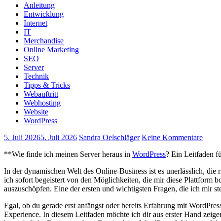
Anleitung
Entwicklung
Internet
IT
Merchandise
Online Marketing
SEO
Server
Technik
Tipps & Tricks
Webauftritt
Webhosting
Website
WordPress
5. Juli 2026
5. Juli 2026
Sandra Oelschläger
Keine Kommentare
**Wie finde ‍ich ⁣meinen Server heraus in
WordPress
? Ein Leitfaden f
In der dynamischen Welt des Online-Business ist es unerlässlich, die r
ich sofort⁤ begeistert von den Möglichkeiten, die mir diese Plattform bot
auszuschöpfen. Eine der ersten und wichtigsten Fragen, die ich mir ⁤ste
Egal, ob du ⁢gerade erst anfängst ​oder bereits Erfahrung ⁤mit WordPres
Experience. In diesem Leitfaden möchte​ ich dir aus erster ‌Hand zeig