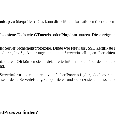
.
ookup
zu überprüfen? Dies ‌kann​ dir helfen, Informationen über deinen
b-basierte Tools ⁤wie
GTmetrix
⁤ oder
Pingdom
⁤ nutzen. Diese zeigen
 der Server-Sicherheitsprotokolle. Dinge wie Firewalls, SSL-Zertifikate
est du regelmäßig Änderungen an deinen Servereinstellungen überprüfen, um
aktieren.​ Oft ⁣können sie dir detaillierte‌ Informationen über den aktu
nd.
erverinformationen​ ein relativ einfacher Prozess ist,der jedoch⁤ extre
sein, deine Serverleistung zu optimieren⁢ und sicherzustellen, dass dein
rdPress zu finden?