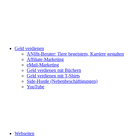
Geld verdienen
ANIfit-Berater: Tiere begeistern, Karriere gestalten
Affiliate-Marketing
eMail-Marketing
Geld verdienen mit Büchern
Geld verdienen mit T-Shirts
Side-Hustle (Nebenbeschäftigungen)
YouTube
Webseiten