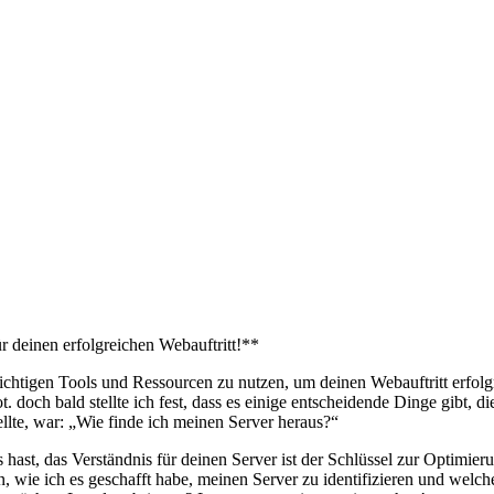
ür deinen erfolgreichen Webauftritt!**
ichtigen Tools ⁢und Ressourcen zu nutzen, um deinen Webauftritt ‍erfolg
. doch bald‍ stellte ich ‌fest,⁢ dass es ‌einige entscheidende Dinge⁣ gibt, 
llte, war: „Wie​ finde ich meinen Server⁣ heraus?“
s hast,‍ das Verständnis für deinen Server ist der Schlüssel ‌zur‍ Optimi
en, wie ich es geschafft habe, meinen⁤ Server zu identifizieren und⁤ wel