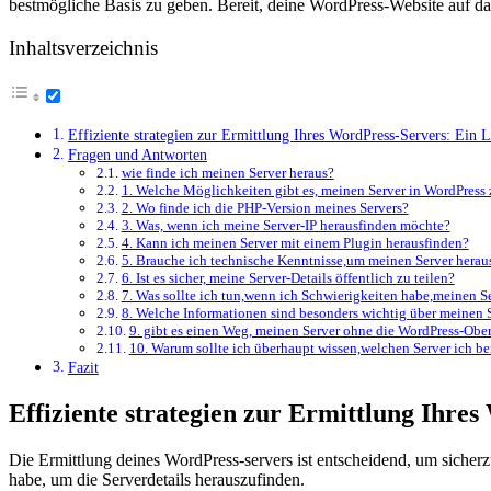
⁣bestmögliche Basis zu geben. Bereit, deine WordPress-Website auf d
Inhaltsverzeichnis
Effiziente strategien ‌zur Ermittlung Ihres WordPress-Servers: Ein 
Fragen und Antworten
wie finde ich‌ meinen Server heraus?
1. Welche Möglichkeiten gibt es, meinen Server in WordPress 
2. Wo ‌finde ich die PHP-Version meines Servers?
3. Was, wenn ich meine⁤ Server-IP herausfinden ‍möchte?
4. Kann ich meinen Server mit einem Plugin herausfinden?
5. Brauche ich technische ⁢Kenntnisse,um meinen Server hera
6. Ist es ‌sicher,‌ meine Server-Details öffentlich zu teilen?
7. Was ⁢sollte ich tun,wenn ich‍ Schwierigkeiten habe,meinen Se
8. Welche ‌Informationen sind besonders wichtig über ​meinen 
9. gibt es​ einen Weg,‍ meinen Server ohne die ⁢WordPress-Obe
10.‍ Warum sollte ich überhaupt wissen,welchen Server ich b
Fazit
Effiziente strategien ‌zur Ermittlung Ihre
Die Ermittlung deines WordPress-servers ist entscheidend, um sicherzust
habe, um die Serverdetails ‍herauszufinden.