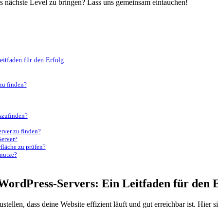
as nächste Level zu bringen? Lass uns gemeinsam eintauchen!
Leitfaden für den Erfolg
zu finden?
uszufinden?
rver ⁣zu finden?
Server?
rfläche zu prüfen?
enutze?
s WordPress-Servers: Ein Leitfaden für den 
ellen, dass deine Website effizient läuft und gut erreichbar ist. Hier sin