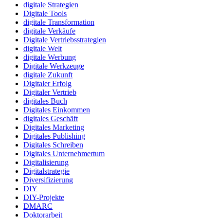
digitale Strategien
Digitale Tools
digitale Transformation
digitale Verkäufe
Digitale Vertriebsstrategien
digitale Welt
digitale Werbung
Digitale Werkzeuge
digitale Zukunft
Digitaler Erfolg
Digitaler Vertrieb
digitales Buch
Digitales Einkommen
digitales Geschäft
Digitales Marketing
Digitales Publishing
Digitales Schreiben
Digitales Unternehmertum
Digitalisierung
Digitalstrategie
Diversifizierung
DIY
DIY-Projekte
DMARC
Doktorarbeit