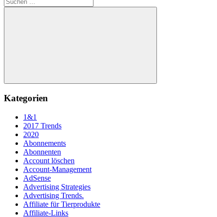
Suchen
nach:
Suchen
Kategorien
1&1
2017 Trends
2020
Abonnements
Abonnenten
Account löschen
Account-Management
AdSense
Advertising Strategies
Advertising Trends.
Affiliate für Tierprodukte
Affiliate-Links