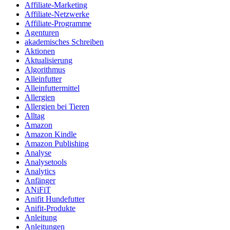
Affiliate-Marketing
Affiliate-Netzwerke
Affiliate-Programme
Agenturen
akademisches Schreiben
Aktionen
Aktualisierung
Algorithmus
Alleinfutter
Alleinfuttermittel
Allergien
Allergien bei Tieren
Alltag
Amazon
Amazon Kindle
Amazon Publishing
Analyse
Analysetools
Analytics
Anfänger
ANiFiT
Anifit Hundefutter
Anifit-Produkte
Anleitung
Anleitungen