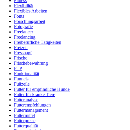
Fitness
Flexibilität
Flexibles Arbeiten
Fonts
Forschungsarbeit
Fotografie
Freelancer
Freelancing
Freiberufliche Tätigkeiten
Freizeit
Fressnapf
Frische
Frischebewahrung
FTP
Funktionalität
Funnels
Fußzeile
Futter für empfindliche Hunde
Futter für kranke Tiere
Futteranalyse
Futterempfehlungen
Futtermanagement
Futtermittel
Futterpreise
Futterqualität