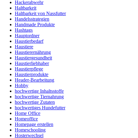
Hackerabwehr
Haltbarkeit
Haltbarkeit von Nassfutter
Handelsstrategien
Handmade Produkte
Hashtags
Hauptordner
Haustierbedarf
Haustiere
Haustierernährung
Haustiergesundheit
Haustierliebhaber
Haustierpflege
Haustierprodukte
Header-Bearbeitung
Hobby
hochwertige Inhaltsstoffe
hochwertige Tiernahrung
hochwertige Zutaten
hochwertiges Hundefutter
Home Office
Homeoffice
Homepage erstellen
Homeschooling
Hosterwechsel