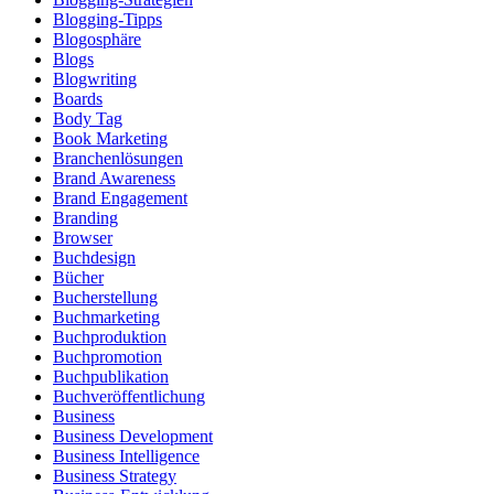
Blogging-Tipps
Blogosphäre
Blogs
Blogwriting
Boards
Body Tag
Book Marketing
Branchenlösungen
Brand Awareness
Brand Engagement
Branding
Browser
Buchdesign
Bücher
Bucherstellung
Buchmarketing
Buchproduktion
Buchpromotion
Buchpublikation
Buchveröffentlichung
Business
Business Development
Business Intelligence
Business Strategy