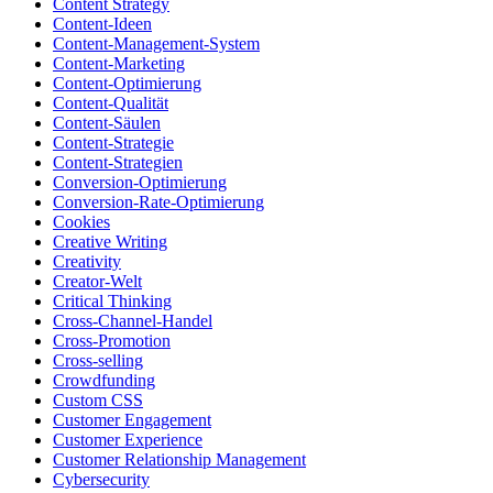
Content Strategy
Content-Ideen
Content-Management-System
Content-Marketing
Content-Optimierung
Content-Qualität
Content-Säulen
Content-Strategie
Content-Strategien
Conversion-Optimierung
Conversion-Rate-Optimierung
Cookies
Creative Writing
Creativity
Creator-Welt
Critical Thinking
Cross-Channel-Handel
Cross-Promotion
Cross-selling
Crowdfunding
Custom CSS
Customer Engagement
Customer Experience
Customer Relationship Management
Cybersecurity