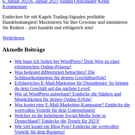
6. Januar 2025
6. Januar 2025
Sandra Oelschläger
Keine
Kommentare
Entdecken Sie mit Kagels Trading-Signalen profitable
Handelsstrategien! Maximieren Sie Ihre Gewinne und minimieren
Sie Risiken – jetzt handeln und erfolgreich sein!
Weiterlesen
Aktuelle Beiträge
Wie baue ich Seiten bei WordPress? Dein Weg zu einer
erfolgreichen Online-Präsenz!
Was bedeutet differenziert betrachten? Die
Schlüsselkompetenz für deinen Geschäftserfolg!
Erfolgreiches E-Mail-Marketing für Dienstleister: So bringst
du dein Geschäft auf das nächste Level!
Wie ist WordPress aufgebaut? Entdecke die Stärken und
Möglichkeiten für deinen Online-Erfolg!
Was kostet eine E-Mail-Marketing-Kampagne? Entdecke die
wertvollen Vorteile für dein Unternehmen!
Welches ist die beliebteste Social-Media Seite in
Deutschland? Entdecke die Trends für 2023!
Wie viel kostet ein Blog Post? Entdecke die wertvollen
Vorteile für dein Business!