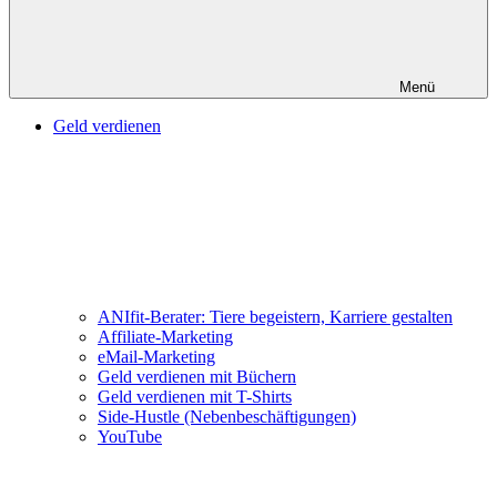
Menü
Geld verdienen
ANIfit-Berater: Tiere begeistern, Karriere gestalten
Affiliate-Marketing
eMail-Marketing
Geld verdienen mit Büchern
Geld verdienen mit T-Shirts
Side-Hustle (Nebenbeschäftigungen)
YouTube