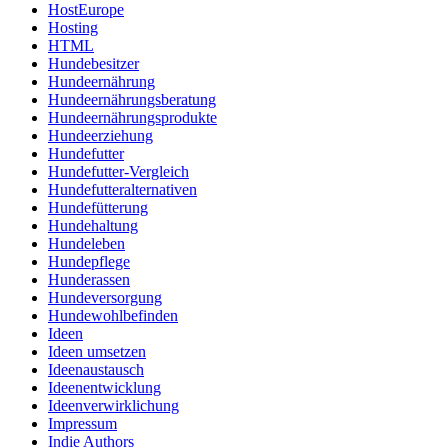
HostEurope
Hosting
HTML
Hundebesitzer
Hundeernährung
Hundeernährungsberatung
Hundeernährungsprodukte
Hundeerziehung
Hundefutter
Hundefutter-Vergleich
Hundefutteralternativen
Hundefütterung
Hundehaltung
Hundeleben
Hundepflege
Hunderassen
Hundeversorgung
Hundewohlbefinden
Ideen
Ideen umsetzen
Ideenaustausch
Ideenentwicklung
Ideenverwirklichung
Impressum
Indie Authors