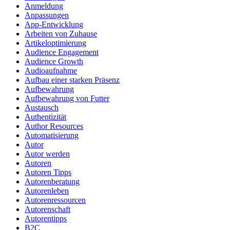
Anmeldung
Anpassungen
App-Entwicklung
Arbeiten von Zuhause
Artikeloptimierung
Audience Engagement
Audience Growth
Audioaufnahme
Aufbau einer starken Präsenz
Aufbewahrung
Aufbewahrung von Futter
Austausch
Authentizität
Author Resources
Automatisierung
Autor
Autor werden
Autoren
Autoren Tipps
Autorenberatung
Autorenleben
Autorenressourcen
Autorenschaft
Autorentipps
B2C