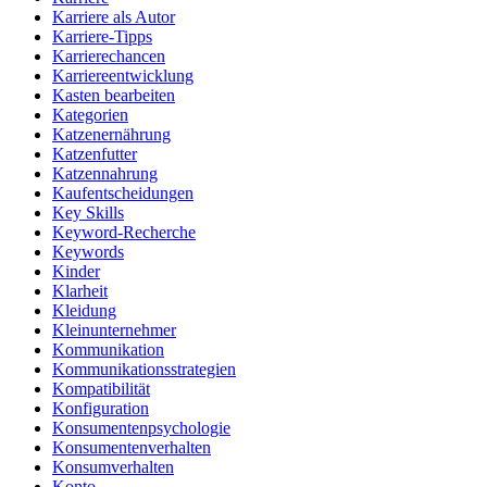
Karriere als Autor
Karriere-Tipps
Karrierechancen
Karriereentwicklung
Kasten bearbeiten
Kategorien
Katzenernährung
Katzenfutter
Katzennahrung
Kaufentscheidungen
Key Skills
Keyword-Recherche
Keywords
Kinder
Klarheit
Kleidung
Kleinunternehmer
Kommunikation
Kommunikationsstrategien
Kompatibilität
Konfiguration
Konsumentenpsychologie
Konsumentenverhalten
Konsumverhalten
Konto