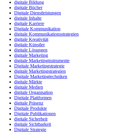
digitale Bildung
digitale Bücher
Digitale Dienstleistungen
digitale Inhalte
digitale Karriere
Digitale Kommunikation
digitale Kommunikationsstrategien
digitale Kreativität
digitale Künstler
digitale Lösungen
digitale Marketing
digitale Marketinginstrumente
Digitale Marketingstrategie
digitale Marketingstrategien
Digitale Marketingtechniken
digitale Märkte
digitale Medien
digitale Organisation
Digitale Plattformen
digitale Präsenz
Digitale Produkte
Digitale Publikationen
digitale Sicherheit
digitale Sichtbarkeit
Digitale Strategie