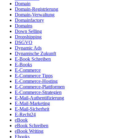
Domain
Domain-Registrierung
Domain-Verwaltung
Domainfactory
Domains
Down Selling
Dropshipping
DSGVO
Dynamic Ads
Dynamische Zukunft
E-Book Schreiben
E-Books
E-Commerce
E-Commerce Tipps
E-Commerce-Hosting
E-Commerce-Plattformen
E-Commerce-Strategien
E-Mail-Authentifizierung
E-Mail-Marketing
E-Mail-Sicherheit
E-Recht24
eBook
eBook Schreiben
eBook Writing
Ebooks