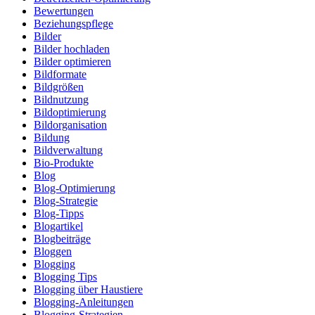
Bewertungen
Beziehungspflege
Bilder
Bilder hochladen
Bilder optimieren
Bildformate
Bildgrößen
Bildnutzung
Bildoptimierung
Bildorganisation
Bildung
Bildverwaltung
Bio-Produkte
Blog
Blog-Optimierung
Blog-Strategie
Blog-Tipps
Blogartikel
Blogbeiträge
Bloggen
Blogging
Blogging Tips
Blogging über Haustiere
Blogging-Anleitungen
Blogging-Strategien