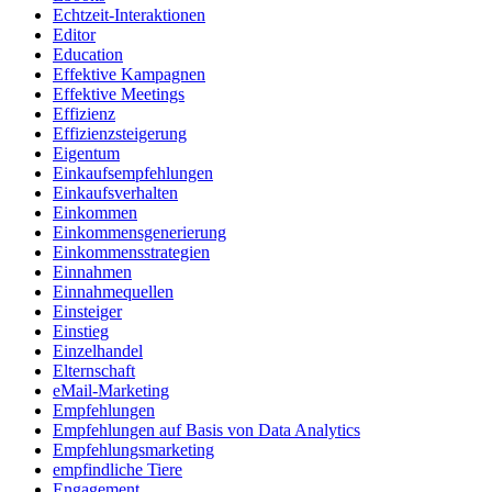
Echtzeit-Interaktionen
Editor
Education
Effektive Kampagnen
Effektive Meetings
Effizienz
Effizienzsteigerung
Eigentum
Einkaufsempfehlungen
Einkaufsverhalten
Einkommen
Einkommensgenerierung
Einkommensstrategien
Einnahmen
Einnahmequellen
Einsteiger
Einstieg
Einzelhandel
Elternschaft
eMail-Marketing
Empfehlungen
Empfehlungen auf Basis von Data Analytics
Empfehlungsmarketing
empfindliche Tiere
Engagement