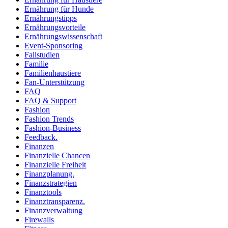
Ernährung für Hunde
Ernährungstipps
Ernährungsvorteile
Ernährungswissenschaft
Event-Sponsoring
Fallstudien
Familie
Familienhaustiere
Fan-Unterstützung
FAQ
FAQ & Support
Fashion
Fashion Trends
Fashion-Business
Feedback.
Finanzen
Finanzielle Chancen
Finanzielle Freiheit
Finanzplanung.
Finanzstrategien
Finanztools
Finanztransparenz.
Finanzverwaltung
Firewalls