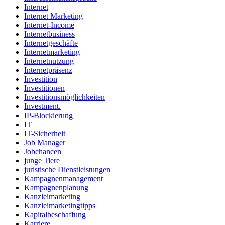
Internet
Internet Marketing
Internet-Income
Internetbusiness
Internetgeschäfte
Internetmarketing
Internetnutzung
Internetpräsenz
Investition
Investitionen
Investitionsmöglichkeiten
Investment.
IP-Blockierung
IT
IT-Sicherheit
Job Manager
Jobchancen
junge Tiere
juristische Dienstleistungen
Kampagnenmanagement
Kampagnenplanung
Kanzleimarketing
Kanzleimarketingtipps
Kapitalbeschaffung
Karriere