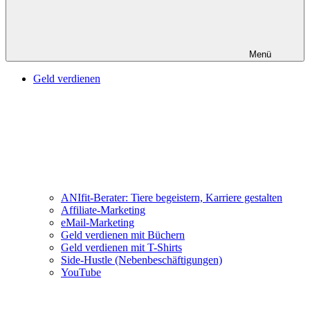
Menü
Geld verdienen
ANIfit-Berater: Tiere begeistern, Karriere gestalten
Affiliate-Marketing
eMail-Marketing
Geld verdienen mit Büchern
Geld verdienen mit T-Shirts
Side-Hustle (Nebenbeschäftigungen)
YouTube