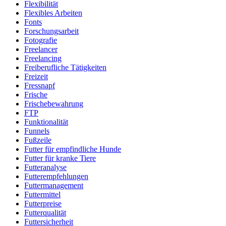
Flexibilität
Flexibles Arbeiten
Fonts
Forschungsarbeit
Fotografie
Freelancer
Freelancing
Freiberufliche Tätigkeiten
Freizeit
Fressnapf
Frische
Frischebewahrung
FTP
Funktionalität
Funnels
Fußzeile
Futter für empfindliche Hunde
Futter für kranke Tiere
Futteranalyse
Futterempfehlungen
Futtermanagement
Futtermittel
Futterpreise
Futterqualität
Futtersicherheit