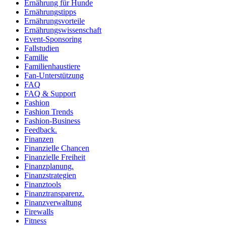
Ernährung für Hunde
Ernährungstipps
Ernährungsvorteile
Ernährungswissenschaft
Event-Sponsoring
Fallstudien
Familie
Familienhaustiere
Fan-Unterstützung
FAQ
FAQ & Support
Fashion
Fashion Trends
Fashion-Business
Feedback.
Finanzen
Finanzielle Chancen
Finanzielle Freiheit
Finanzplanung.
Finanzstrategien
Finanztools
Finanztransparenz.
Finanzverwaltung
Firewalls
Fitness