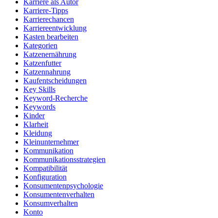
Karriere als Autor
Karriere-Tipps
Karrierechancen
Karriereentwicklung
Kasten bearbeiten
Kategorien
Katzenernährung
Katzenfutter
Katzennahrung
Kaufentscheidungen
Key Skills
Keyword-Recherche
Keywords
Kinder
Klarheit
Kleidung
Kleinunternehmer
Kommunikation
Kommunikationsstrategien
Kompatibilität
Konfiguration
Konsumentenpsychologie
Konsumentenverhalten
Konsumverhalten
Konto