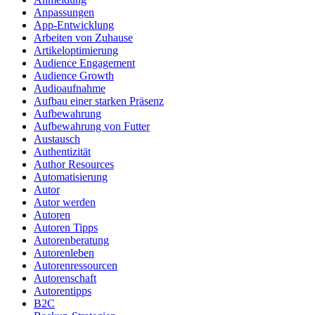
Anpassungen
App-Entwicklung
Arbeiten von Zuhause
Artikeloptimierung
Audience Engagement
Audience Growth
Audioaufnahme
Aufbau einer starken Präsenz
Aufbewahrung
Aufbewahrung von Futter
Austausch
Authentizität
Author Resources
Automatisierung
Autor
Autor werden
Autoren
Autoren Tipps
Autorenberatung
Autorenleben
Autorenressourcen
Autorenschaft
Autorentipps
B2C