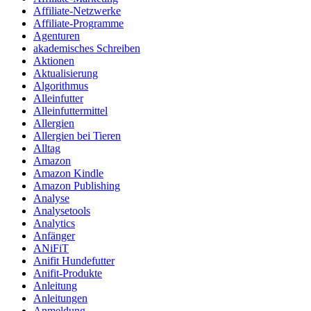
Affiliate-Netzwerke
Affiliate-Programme
Agenturen
akademisches Schreiben
Aktionen
Aktualisierung
Algorithmus
Alleinfutter
Alleinfuttermittel
Allergien
Allergien bei Tieren
Alltag
Amazon
Amazon Kindle
Amazon Publishing
Analyse
Analysetools
Analytics
Anfänger
ANiFiT
Anifit Hundefutter
Anifit-Produkte
Anleitung
Anleitungen
Anmeldung