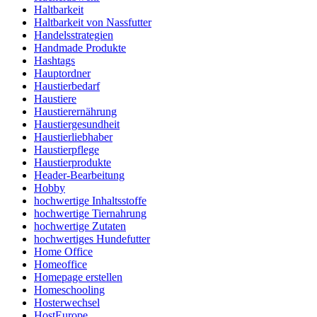
Haltbarkeit
Haltbarkeit von Nassfutter
Handelsstrategien
Handmade Produkte
Hashtags
Hauptordner
Haustierbedarf
Haustiere
Haustierernährung
Haustiergesundheit
Haustierliebhaber
Haustierpflege
Haustierprodukte
Header-Bearbeitung
Hobby
hochwertige Inhaltsstoffe
hochwertige Tiernahrung
hochwertige Zutaten
hochwertiges Hundefutter
Home Office
Homeoffice
Homepage erstellen
Homeschooling
Hosterwechsel
HostEurope