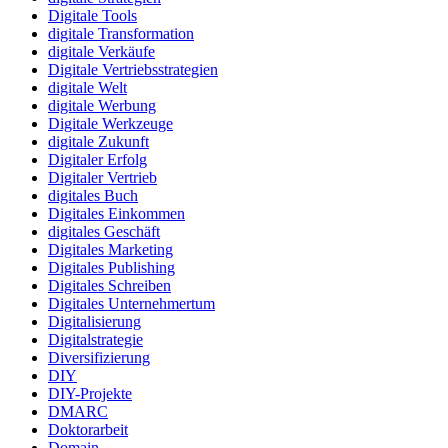
Digitale Tools
digitale Transformation
digitale Verkäufe
Digitale Vertriebsstrategien
digitale Welt
digitale Werbung
Digitale Werkzeuge
digitale Zukunft
Digitaler Erfolg
Digitaler Vertrieb
digitales Buch
Digitales Einkommen
digitales Geschäft
Digitales Marketing
Digitales Publishing
Digitales Schreiben
Digitales Unternehmertum
Digitalisierung
Digitalstrategie
Diversifizierung
DIY
DIY-Projekte
DMARC
Doktorarbeit
Domain