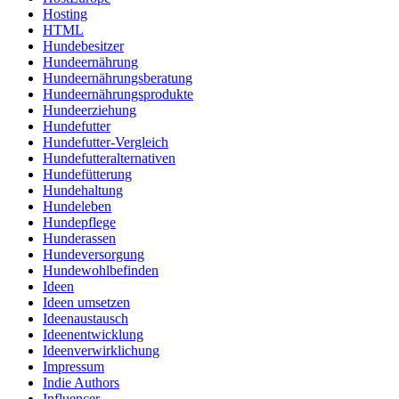
Hosting
HTML
Hundebesitzer
Hundeernährung
Hundeernährungsberatung
Hundeernährungsprodukte
Hundeerziehung
Hundefutter
Hundefutter-Vergleich
Hundefutteralternativen
Hundefütterung
Hundehaltung
Hundeleben
Hundepflege
Hunderassen
Hundeversorgung
Hundewohlbefinden
Ideen
Ideen umsetzen
Ideenaustausch
Ideenentwicklung
Ideenverwirklichung
Impressum
Indie Authors
Influencer