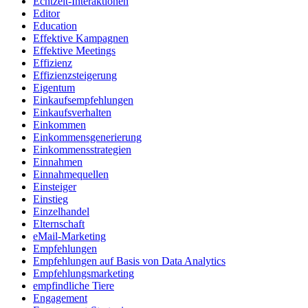
Echtzeit-Interaktionen
Editor
Education
Effektive Kampagnen
Effektive Meetings
Effizienz
Effizienzsteigerung
Eigentum
Einkaufsempfehlungen
Einkaufsverhalten
Einkommen
Einkommensgenerierung
Einkommensstrategien
Einnahmen
Einnahmequellen
Einsteiger
Einstieg
Einzelhandel
Elternschaft
eMail-Marketing
Empfehlungen
Empfehlungen auf Basis von Data Analytics
Empfehlungsmarketing
empfindliche Tiere
Engagement