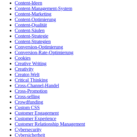
Content-Ideen
Content-Management-System
Content-Marketing
Content-Optimierung
Content-Qualität
Content-Säulen
Content-Strategie
Content-Strategien
Conversion-Optimierung
Conversion-Rate-Optimierung
Cookies
Creative Writing
Creativity
Creator-Welt
Critical Thinking
Cross-Channel-Handel
Cross-Promotion
Cross-selling
Crowdfunding
Custom CSS
Customer Engagement
Customer Experience
Customer Relationship Management
Cybersecurity
Cybersicherheit