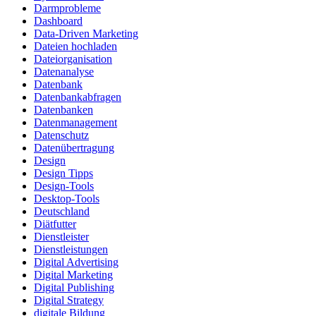
Darmprobleme
Dashboard
Data-Driven Marketing
Dateien hochladen
Dateiorganisation
Datenanalyse
Datenbank
Datenbankabfragen
Datenbanken
Datenmanagement
Datenschutz
Datenübertragung
Design
Design Tipps
Design-Tools
Desktop-Tools
Deutschland
Diätfutter
Dienstleister
Dienstleistungen
Digital Advertising
Digital Marketing
Digital Publishing
Digital Strategy
digitale Bildung