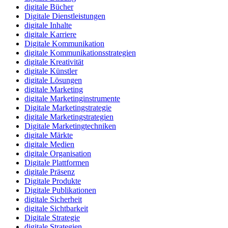
digitale Bücher
Digitale Dienstleistungen
digitale Inhalte
digitale Karriere
Digitale Kommunikation
digitale Kommunikationsstrategien
digitale Kreativität
digitale Künstler
digitale Lösungen
digitale Marketing
digitale Marketinginstrumente
Digitale Marketingstrategie
digitale Marketingstrategien
Digitale Marketingtechniken
digitale Märkte
digitale Medien
digitale Organisation
Digitale Plattformen
digitale Präsenz
Digitale Produkte
Digitale Publikationen
digitale Sicherheit
digitale Sichtbarkeit
Digitale Strategie
digitale Strategien