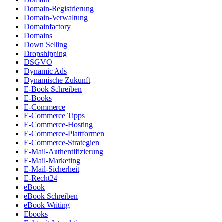
Domain-Registrierung
Domain-Verwaltung
Domainfactory
Domains
Down Selling
Dropshipping
DSGVO
Dynamic Ads
Dynamische Zukunft
E-Book Schreiben
E-Books
E-Commerce
E-Commerce Tipps
E-Commerce-Hosting
E-Commerce-Plattformen
E-Commerce-Strategien
E-Mail-Authentifizierung
E-Mail-Marketing
E-Mail-Sicherheit
E-Recht24
eBook
eBook Schreiben
eBook Writing
Ebooks