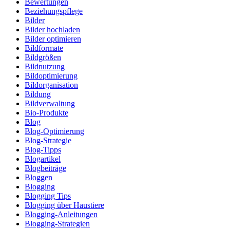
Bewertungen
Beziehungspflege
Bilder
Bilder hochladen
Bilder optimieren
Bildformate
Bildgrößen
Bildnutzung
Bildoptimierung
Bildorganisation
Bildung
Bildverwaltung
Bio-Produkte
Blog
Blog-Optimierung
Blog-Strategie
Blog-Tipps
Blogartikel
Blogbeiträge
Bloggen
Blogging
Blogging Tips
Blogging über Haustiere
Blogging-Anleitungen
Blogging-Strategien