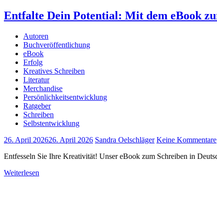
Entfalte Dein Potential: Mit dem eBook z
Autoren
Buchveröffentlichung
eBook
Erfolg
Kreatives Schreiben
Literatur
Merchandise
Persönlichkeitsentwicklung
Ratgeber
Schreiben
Selbstentwicklung
26. April 2026
26. April 2026
Sandra Oelschläger
Keine Kommentare
Entfesseln Sie Ihre Kreativität! Unser eBook zum Schreiben in Deutsch
Weiterlesen