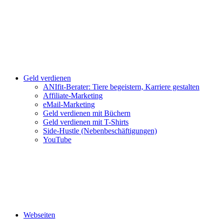
Geld verdienen
ANIfit-Berater: Tiere begeistern, Karriere gestalten
Affiliate-Marketing
eMail-Marketing
Geld verdienen mit Büchern
Geld verdienen mit T-Shirts
Side-Hustle (Nebenbeschäftigungen)
YouTube
Webseiten