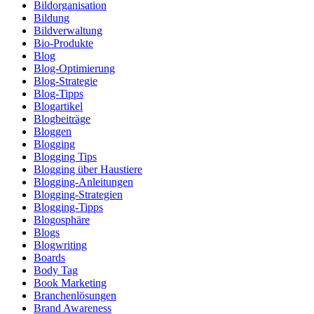
Bildorganisation
Bildung
Bildverwaltung
Bio-Produkte
Blog
Blog-Optimierung
Blog-Strategie
Blog-Tipps
Blogartikel
Blogbeiträge
Bloggen
Blogging
Blogging Tips
Blogging über Haustiere
Blogging-Anleitungen
Blogging-Strategien
Blogging-Tipps
Blogosphäre
Blogs
Blogwriting
Boards
Body Tag
Book Marketing
Branchenlösungen
Brand Awareness