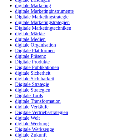
digitale Marketing
digitale Marketinginstrumente
Digitale Marketingstrategie
digitale Marketingstrategien
Digitale Marketingtechniken
digitale Märkte
digitale Medien
digitale Organisation
Digitale Plattformen
digitale Präsenz
Digitale Produkte
Digitale Publikationen
digitale Sicherheit
digitale Sichtbarkeit
Digitale Strategie
digitale Strategien
Digitale Tools
digitale Transformation
digitale Verkäufe
Digitale Vertriebsstrategien
digitale Welt
digitale Werbung
Digitale Werkzeuge
digitale Zukunft