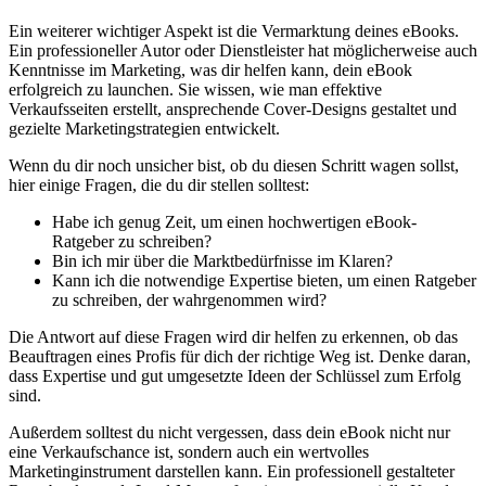
Ein⁣ weiterer wichtiger Aspekt ⁤ist ⁤die Vermarktung deines eBooks.
Ein professioneller ​Autor oder Dienstleister hat möglicherweise auch
Kenntnisse im ⁤Marketing, was dir ⁤helfen kann, dein eBook
erfolgreich zu launchen. Sie wissen,‍ wie man effektive
Verkaufsseiten ‌erstellt, ansprechende Cover-Designs gestaltet und⁣
gezielte⁣ Marketingstrategien⁣ entwickelt.
Wenn du dir noch unsicher bist, ob ‌du diesen Schritt wagen​ sollst,
hier⁢ einige Fragen, die du dir stellen solltest:
Habe⁤ ich ‍genug ​Zeit, um einen hochwertigen ⁣eBook-
Ratgeber zu​ schreiben?
Bin ⁢ich mir über die Marktbedürfnisse im ⁤Klaren?
Kann ich die ⁤notwendige Expertise​ bieten, um einen Ratgeber
zu schreiben,‍ der wahrgenommen ​wird?
Die ​Antwort auf diese Fragen⁢ wird dir helfen zu ‍erkennen, ob das
Beauftragen eines ⁢Profis für dich der richtige Weg ist. Denke daran,
dass ⁢Expertise‌ und ⁢gut umgesetzte​ Ideen der Schlüssel zum⁤ Erfolg
sind.
Außerdem solltest du nicht​ vergessen,⁣ dass dein eBook‌ nicht nur ​
eine Verkaufschance⁤ ist, sondern auch ein wertvolles
Marketinginstrument ‍darstellen kann. ⁢Ein professionell gestalteter‍