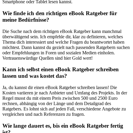
Smartphone​ oder Tablet ⁣lesen kannst.
Wie finde ich den⁣ richtigen⁣ eBook Ratgeber für
meine⁤ Bedürfnisse?
Die​ Suche nach dem ⁢richtigen eBook Ratgeber kann manchmal⁢
überwältigend sein. Ich empfehle dir, klar zu definieren, ‍welches
⁤Thema dich interessiert⁢ und ⁢welche Fragen⁤ du beantwortet haben
möchtest. Dann kannst du⁢ gezielt nach​ passenden Ratgebern suchen​
oder‍ Empfehlungen in Foren ‌und sozialen Medien einholen.
Vertrauenswürdige​ Quellen sind hier Gold wert!
Kann ich selbst einen eBook Ratgeber ⁢schreiben
lassen und was kostet⁤ das?
Ja, du kannst dir​ einen eBook Ratgeber ⁣schreiben lassen! Die
Kosten ⁤variieren je‍ nach Anbieter und ⁤Umfang des ‍Projekts. In⁤ der
⁤Regel musst du mit einem Preis zwischen 500 und​ 2500 Euro
rechnen,‌ abhängig von der ⁢Länge und dem Detailgrad des
Ratgebers. Es lohnt sich auf jeden Fall, verschiedene Angebote zu
vergleichen und⁢ nach Referenzen zu fragen.
Wie lange dauert es, bis ein eBook Ratgeber fertig‍
ist?