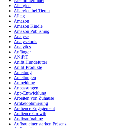
Alleinfuttermittel
Allergien
Allergien bei Tieren
Alltag
Amazon
Amazon Kindle
Amazon Publishing
Analyse
Analysetools
Analytics
Anfänger
ANiFiT
Anifit Hundefutter
Anifit-Produkte
Anleitung
Anleitungen
Anmeldung
Anpassungen
App-Entwicklung
Arbeiten von Zuhause
Artikeloptimierung
Audience Engagement
Audience Growth
Audioaufnahme
Aufbau einer starken Präsenz