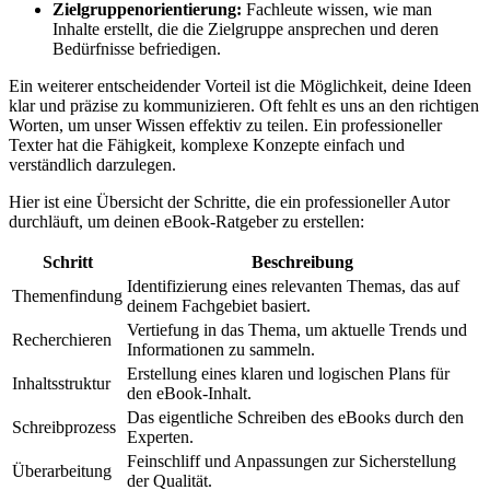
Zielgruppenorientierung:
Fachleute wissen, wie man⁤
Inhalte ⁤erstellt, die die Zielgruppe ansprechen und‍ deren
Bedürfnisse befriedigen.
Ein weiterer entscheidender Vorteil ist die ⁣Möglichkeit, deine​ Ideen
klar ⁢und präzise zu kommunizieren. Oft fehlt⁢ es uns an den richtigen
Worten, um ⁢unser ⁢Wissen effektiv‌ zu teilen. Ein professioneller
Texter hat die Fähigkeit, komplexe⁣ Konzepte einfach und
verständlich⁤ darzulegen.
Hier ist⁣ eine Übersicht der Schritte, die ein professioneller ​Autor⁣
durchläuft,‍ um deinen eBook-Ratgeber zu erstellen:
Schritt
Beschreibung
Identifizierung eines relevanten Themas, das auf
Themenfindung
deinem Fachgebiet ⁣basiert.
Vertiefung in das Thema, um⁣ aktuelle Trends und
Recherchieren
Informationen zu sammeln.
Erstellung eines klaren und logischen Plans für
Inhaltsstruktur
den‍ eBook-Inhalt.
Das eigentliche Schreiben des eBooks⁢ durch den
Schreibprozess
Experten.
Feinschliff und Anpassungen zur Sicherstellung‌
Überarbeitung
der Qualität.