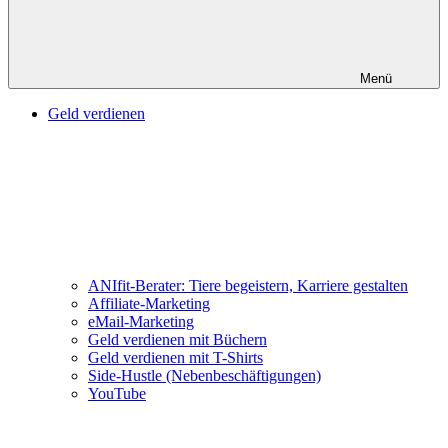
Menü
Geld verdienen
ANIfit-Berater: Tiere begeistern, Karriere gestalten
Affiliate-Marketing
eMail-Marketing
Geld verdienen mit Büchern
Geld verdienen mit T-Shirts
Side-Hustle (Nebenbeschäftigungen)
YouTube