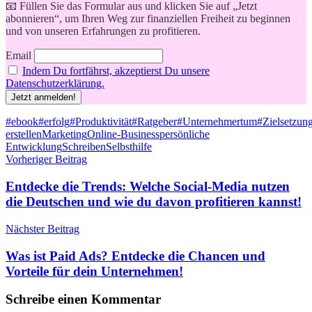
📧 Füllen Sie das Formular aus und klicken Sie auf „Jetzt
abonnieren“, um Ihren Weg zur finanziellen Freiheit zu beginnen
und von unseren Erfahrungen zu profitieren.
Email
Indem Du fortfährst, akzeptierst Du unsere
Datenschutzerklärung.
Schlagwörter
#ebook
#erfolg
#Produktivität
#Ratgeber
#Unternehmertum
#Zielsetzun
erstellen
Marketing
Online-Business
persönliche
Entwicklung
Schreiben
Selbsthilfe
Beitragsnavigation
Vorheriger Beitrag
Entdecke die Trends: Welche Social-Media nutzen
die Deutschen und wie du davon profitieren kannst!
Nächster Beitrag
Was ist Paid Ads? Entdecke die Chancen und
Vorteile für dein Unternehmen!
Schreibe einen Kommentar