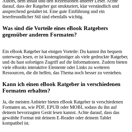
Autors, dem⁢ Inhalt und den Rezensionen anderer Leser. Achte
darauf,⁣ dass der Ratgeber gut strukturiert, klar verständlich und
ansprechend gestaltet ist. Eine gute Einführung⁢ und ein
leserfreundlicher‌ Stil sind ebenfalls ​wichtig.
Was sind die Vorteile eines eBook Ratgebers
gegenüber anderen Formaten?
⁤ ⁢
Ein‌ eBook Ratgeber hat einigen⁢ Vorteile: Du ‌kannst ihn bequem
unterwegs lesen, er‌ ist⁣ kostengünstiger als viele gedruckte ⁣Ratgeber,
⁢und du ‍hast ⁤sofortigen Zugriff​ auf ‌die Informationen. Zudem bieten‌
viele eBooks interaktive Elemente oder⁣ Links zu weiteren
Ressourcen, ​die dir‌ helfen,⁤ das Thema noch besser zu verstehen.
Kann ich einen eBook Ratgeber⁢ in verschiedenen
Formaten ​erhalten?
Ja, die meisten Anbieter‍ bieten⁢ eBook ⁣Ratgeber‍ in ‌verschiedenen
Formaten ⁣an, wie PDF, EPUB⁤ oder ⁣MOBI,⁤ sodass du‍ ihn auf
deinem bevorzugten​ Gerät ⁢lesen kannst. Achte darauf, ‌dass das​
gewählte Format‍ mit deinem‌ E-Reader oder deinem Tablet
kompatibel ⁢ist.