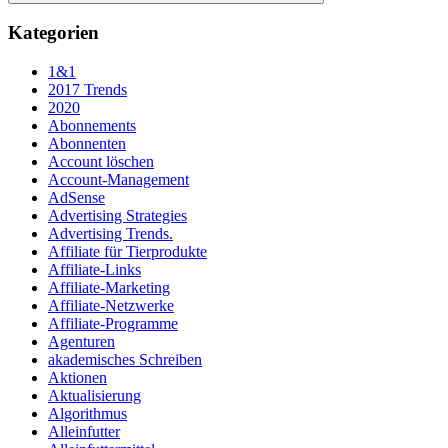
Suchen
Kategorien
1&1
2017 Trends
2020
Abonnements
Abonnenten
Account löschen
Account-Management
AdSense
Advertising Strategies
Advertising Trends.
Affiliate für Tierprodukte
Affiliate-Links
Affiliate-Marketing
Affiliate-Netzwerke
Affiliate-Programme
Agenturen
akademisches Schreiben
Aktionen
Aktualisierung
Algorithmus
Alleinfutter