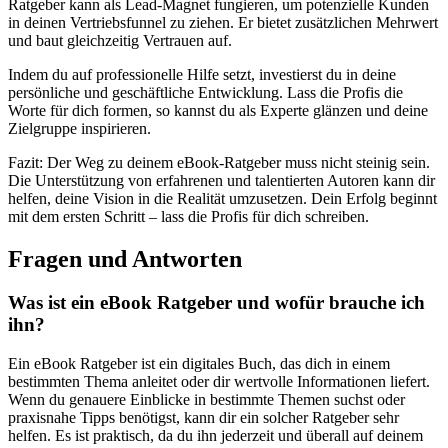
Ratgeber kann als Lead-Magnet⁤ fungieren, um potenzielle Kunden ​
in deinen Vertriebsfunnel zu ziehen. Er bietet⁣ zusätzlichen⁤ Mehrwert
und baut gleichzeitig Vertrauen auf.
Indem ⁢du auf ⁣professionelle Hilfe ⁤setzt, investierst‌ du in⁢ deine
persönliche‌ und geschäftliche ‌Entwicklung. Lass die Profis die
Worte ‌für dich formen,⁣ so kannst du als ‌Experte glänzen ‌und deine
‌Zielgruppe inspirieren.
Fazit: Der Weg⁤ zu deinem⁢ eBook-Ratgeber muss nicht steinig ⁣sein.
Die Unterstützung von erfahrenen und talentierten Autoren kann dir‍
helfen,​ deine Vision in‌ die Realität umzusetzen. Dein Erfolg beginnt
‌mit⁤ dem ersten Schritt – lass ⁢die Profis für ⁤dich schreiben.
Fragen und ⁤Antworten
Was ist ein eBook Ratgeber und wofür brauche⁤ ich
ihn?
Ein eBook Ratgeber ist ⁣ein⁢ digitales ‌Buch, ⁣das dich ‌in einem
bestimmten Thema anleitet oder dir wertvolle Informationen‌ liefert.
Wenn ⁣du genauere ⁢Einblicke ‍in bestimmte Themen suchst oder
praxisnahe ‌Tipps benötigst, ⁢kann dir ein solcher Ratgeber sehr⁣
helfen. Es ⁣ist‌ praktisch, da‍ du ihn jederzeit und überall auf⁣ deinem