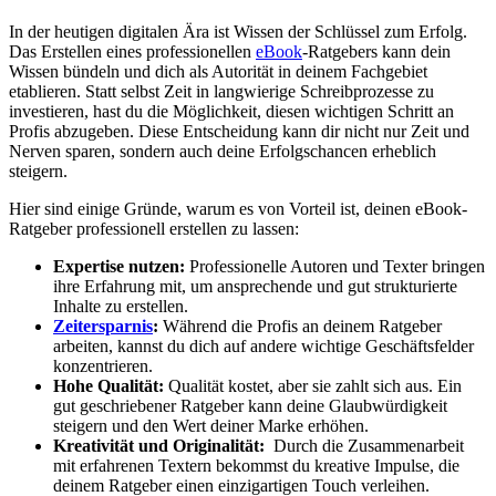
In der⁤ heutigen ‍digitalen‌ Ära ist Wissen der Schlüssel​ zum Erfolg.‌
Das Erstellen eines professionellen
eBook
-Ratgebers kann‌ dein‌
Wissen ‍bündeln und⁢ dich als Autorität in deinem ⁢Fachgebiet‍
etablieren. Statt selbst Zeit in langwierige Schreibprozesse zu
investieren, hast du‌ die⁤ Möglichkeit, diesen ‌wichtigen Schritt‍ an
Profis abzugeben. Diese Entscheidung kann dir nicht nur⁤ Zeit ⁢und
Nerven sparen, sondern auch deine Erfolgschancen⁣ erheblich
steigern.
Hier sind einige ​Gründe, warum es ‍von‍ Vorteil ‍ist, deinen eBook-
Ratgeber ⁢professionell‍ erstellen zu ⁣lassen:
Expertise nutzen:
Professionelle Autoren⁣ und Texter bringen
ihre Erfahrung mit, um ansprechende und ⁢gut strukturierte
Inhalte zu erstellen.
Zeitersparnis
:
Während die Profis‌ an ​deinem⁤ Ratgeber
arbeiten, kannst du dich‍ auf andere wichtige Geschäftsfelder
‌konzentrieren.
Hohe Qualität:
Qualität⁣ kostet, ​aber sie zahlt ⁤sich aus. Ein
gut geschriebener‌ Ratgeber kann ​deine Glaubwürdigkeit
steigern​ und den Wert deiner Marke erhöhen.
Kreativität ⁣und ​Originalität:
⁣ Durch die Zusammenarbeit
mit erfahrenen Textern bekommst‍ du ‌kreative Impulse, ‌die⁢
deinem ⁢Ratgeber ‍einen⁣ einzigartigen‌ Touch‍ verleihen.