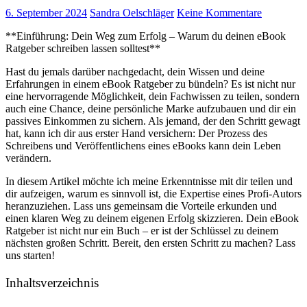
6. September 2024
Sandra Oelschläger
Keine Kommentare
**Einführung: Dein Weg zum Erfolg – Warum du deinen eBook
⁤Ratgeber schreiben ​lassen solltest**
Hast⁣ du‍ jemals darüber nachgedacht, dein Wissen und deine
Erfahrungen in⁢ einem⁢ eBook Ratgeber zu bündeln? ⁣Es ist ‌nicht nur⁣
eine hervorragende Möglichkeit, dein Fachwissen ​zu teilen, sondern​
auch eine‍ Chance, ⁢deine persönliche Marke aufzubauen ⁣und dir ein‍
passives ⁣Einkommen zu sichern. Als jemand, der‍ den Schritt gewagt
‍hat, kann ich dir ⁣aus erster Hand‌ versichern: Der‌ Prozess des
Schreibens und Veröffentlichens⁤ eines eBooks kann dein Leben
verändern.
In diesem ‌Artikel möchte ich⁤ meine‍ Erkenntnisse⁤ mit dir teilen und⁣
dir aufzeigen, warum es ‍sinnvoll ist, die​ Expertise eines Profi-Autors‍
heranzuziehen. ‍Lass uns gemeinsam die Vorteile‌ erkunden und
⁤einen klaren Weg zu deinem eigenen Erfolg skizzieren. Dein eBook​
Ratgeber ist nicht nur⁤ ein Buch – er ist der ⁤Schlüssel zu deinem
nächsten⁢ großen Schritt. Bereit, den ersten Schritt zu machen? ​Lass
uns‍ starten!
Inhaltsverzeichnis