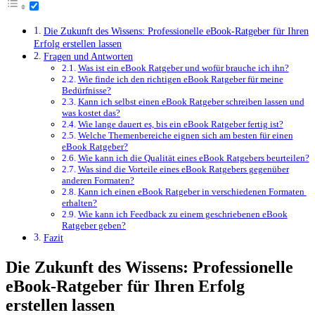
Die‍ Zukunft des ‍Wissens:⁤ Professionelle ‍eBook-Ratgeber für ‍Ihren
Erfolg erstellen lassen
Fragen und ⁤Antworten
Was ist ein eBook Ratgeber und wofür brauche⁤ ich ihn?
Wie finde ich den⁣ richtigen⁣ eBook Ratgeber für meine⁤
Bedürfnisse?
Kann ich selbst einen eBook Ratgeber ⁢schreiben lassen und
was kostet⁤ das?
Wie lange dauert es, bis ein eBook Ratgeber fertig‍ ist?
Welche Themenbereiche eignen‌ sich am‍ besten⁤ für einen
eBook Ratgeber?
Wie kann ich die⁣ Qualität eines eBook Ratgebers beurteilen?
Was sind die Vorteile eines eBook Ratgebers gegenüber
anderen Formaten?
Kann ich einen eBook Ratgeber⁢ in verschiedenen Formaten ​
erhalten?
Wie kann⁣ ich Feedback zu einem ⁣geschriebenen​ eBook
Ratgeber geben?
Fazit
Die‍ Zukunft des ‍Wissens:⁤ Professionelle
‍eBook-Ratgeber für ‍Ihren Erfolg
erstellen lassen