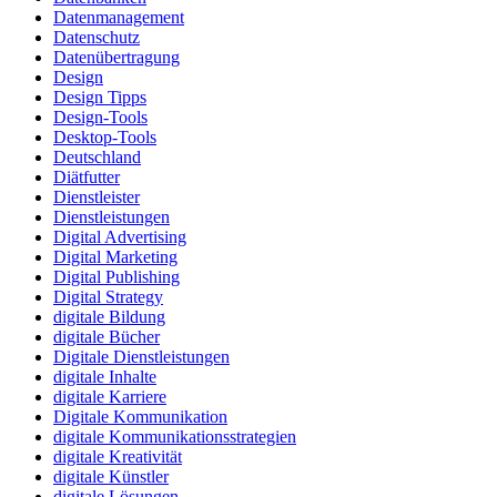
Datenmanagement
Datenschutz
Datenübertragung
Design
Design Tipps
Design-Tools
Desktop-Tools
Deutschland
Diätfutter
Dienstleister
Dienstleistungen
Digital Advertising
Digital Marketing
Digital Publishing
Digital Strategy
digitale Bildung
digitale Bücher
Digitale Dienstleistungen
digitale Inhalte
digitale Karriere
Digitale Kommunikation
digitale Kommunikationsstrategien
digitale Kreativität
digitale Künstler
digitale Lösungen