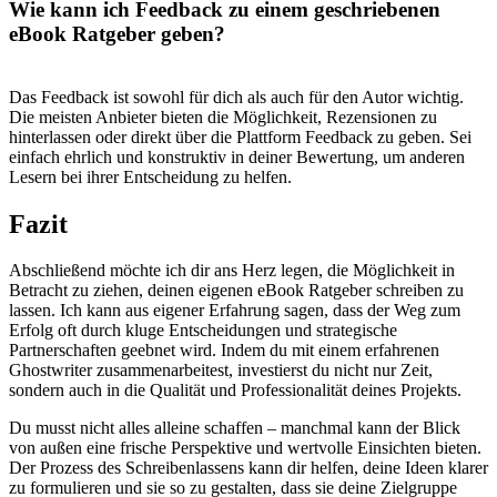
Wie kann⁣ ich Feedback zu einem ⁣geschriebenen​
eBook Ratgeber geben?
⁢ ⁣
Das ⁤Feedback ist sowohl für dich als ⁢auch für den ⁢Autor wichtig.
Die meisten Anbieter ‌bieten die Möglichkeit, Rezensionen zu
hinterlassen oder direkt über die⁢ Plattform‌ Feedback zu geben. Sei
einfach ehrlich und konstruktiv⁤ in ⁢deiner ‌Bewertung, um‍ anderen
Lesern bei ihrer Entscheidung zu⁣ helfen.
Fazit
Abschließend‍ möchte ich dir ans Herz legen, die Möglichkeit in
‍Betracht zu ziehen, deinen ⁣eigenen⁣ eBook Ratgeber schreiben ​zu⁤
lassen. ​Ich kann ‍aus eigener Erfahrung sagen, ‌dass der Weg zum⁤
Erfolg ⁣oft durch kluge Entscheidungen und strategische
Partnerschaften geebnet wird. Indem du mit einem ​erfahrenen⁤
Ghostwriter zusammenarbeitest,⁣ investierst du‍ nicht nur Zeit, ​
sondern auch ​in die Qualität und ‌Professionalität ‌deines Projekts.⁢
Du musst ​nicht ⁤alles ⁤alleine⁢ schaffen – ​manchmal kann der Blick
von ‍außen ⁤eine frische Perspektive und wertvolle‌ Einsichten bieten. ​
Der Prozess des Schreibenlassens kann dir helfen, deine Ideen klarer‌
zu formulieren und sie so zu‍ gestalten, dass sie ⁢deine Zielgruppe