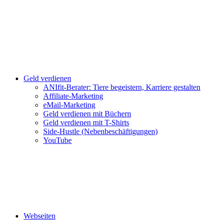
Geld verdienen
ANIfit-Berater: Tiere begeistern, Karriere gestalten
Affiliate-Marketing
eMail-Marketing
Geld verdienen mit Büchern
Geld verdienen mit T-Shirts
Side-Hustle (Nebenbeschäftigungen)
YouTube
Webseiten