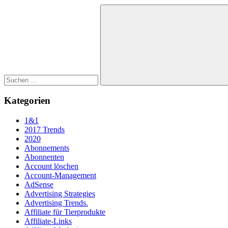
Suchen
nach:
Suchen
Kategorien
1&1
2017 Trends
2020
Abonnements
Abonnenten
Account löschen
Account-Management
AdSense
Advertising Strategies
Advertising Trends.
Affiliate für Tierprodukte
Affiliate-Links