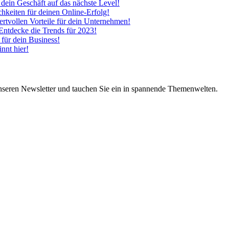
 dein Geschäft auf das nächste Level!
hkeiten für deinen Online-Erfolg!
tvollen Vorteile für dein Unternehmen!
 Entdecke die Trends für 2023!
 für dein Business!
nnt hier!
nseren Newsletter und tauchen Sie ein in spannende Themenwelten.