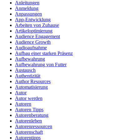
Anleitungen
Anmeldung
Anpassungen
App-Entwicklung
Arbeiten von Zuhause
Artikeloptimierung
Audience Engagement
Audience Growth
Audioaufnahme
Aufbau einer starken Präsenz
Aufbewahrung
Aufbewahrung von Futter
Austausch
Authentizität
Author Resources
Automatisierung
Autor
Autor werden
Autoren
Autoren Tipps
Autorenberatung
Autorenleben
Autorenressourcen
Autorenschaft
Autorentipps