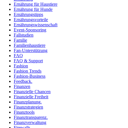
Ernährung für Haustiere
Ernährung für Hunde
Ernährungstipps
Ernährungsvorteile
Ernährungswissenschaft
Event-Sponsoring
Fallstudien
Familie
Familienhaustiere
Fan-Unterstützung
FAQ
FAQ & Support
Fashion
Fashion Trends
Fashion-Business
Feedback.
Finanzen
Finanzielle Chancen
Finanzielle Freiheit
Finanzplanung.
Finanzstrategien
Finanztools
Finanztransparenz.
Finanzverwaltung
Firewalls