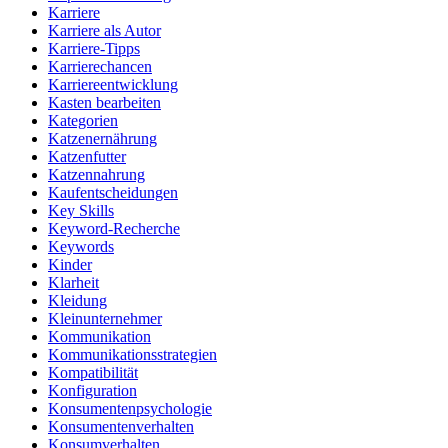
Karriere
Karriere als Autor
Karriere-Tipps
Karrierechancen
Karriereentwicklung
Kasten bearbeiten
Kategorien
Katzenernährung
Katzenfutter
Katzennahrung
Kaufentscheidungen
Key Skills
Keyword-Recherche
Keywords
Kinder
Klarheit
Kleidung
Kleinunternehmer
Kommunikation
Kommunikationsstrategien
Kompatibilität
Konfiguration
Konsumentenpsychologie
Konsumentenverhalten
Konsumverhalten