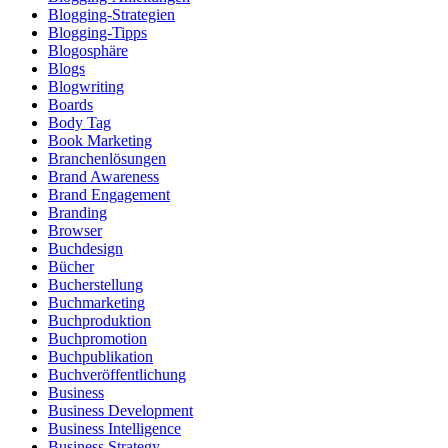
Blogging-Strategien
Blogging-Tipps
Blogosphäre
Blogs
Blogwriting
Boards
Body Tag
Book Marketing
Branchenlösungen
Brand Awareness
Brand Engagement
Branding
Browser
Buchdesign
Bücher
Bucherstellung
Buchmarketing
Buchproduktion
Buchpromotion
Buchpublikation
Buchveröffentlichung
Business
Business Development
Business Intelligence
Business Strategy