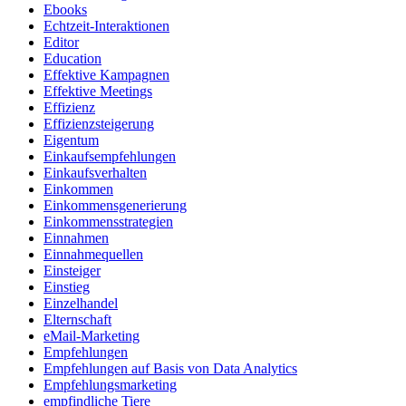
Ebooks
Echtzeit-Interaktionen
Editor
Education
Effektive Kampagnen
Effektive Meetings
Effizienz
Effizienzsteigerung
Eigentum
Einkaufsempfehlungen
Einkaufsverhalten
Einkommen
Einkommensgenerierung
Einkommensstrategien
Einnahmen
Einnahmequellen
Einsteiger
Einstieg
Einzelhandel
Elternschaft
eMail-Marketing
Empfehlungen
Empfehlungen auf Basis von Data Analytics
Empfehlungsmarketing
empfindliche Tiere