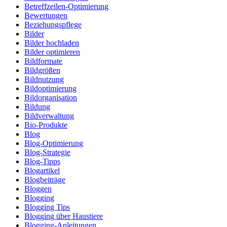
Betreffzeilen-Optimierung
Bewertungen
Beziehungspflege
Bilder
Bilder hochladen
Bilder optimieren
Bildformate
Bildgrößen
Bildnutzung
Bildoptimierung
Bildorganisation
Bildung
Bildverwaltung
Bio-Produkte
Blog
Blog-Optimierung
Blog-Strategie
Blog-Tipps
Blogartikel
Blogbeiträge
Bloggen
Blogging
Blogging Tips
Blogging über Haustiere
Blogging-Anleitungen