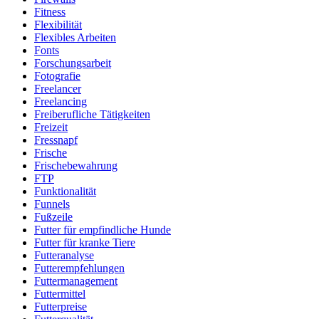
Fitness
Flexibilität
Flexibles Arbeiten
Fonts
Forschungsarbeit
Fotografie
Freelancer
Freelancing
Freiberufliche Tätigkeiten
Freizeit
Fressnapf
Frische
Frischebewahrung
FTP
Funktionalität
Funnels
Fußzeile
Futter für empfindliche Hunde
Futter für kranke Tiere
Futteranalyse
Futterempfehlungen
Futtermanagement
Futtermittel
Futterpreise