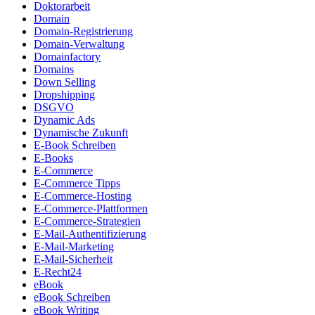
Doktorarbeit
Domain
Domain-Registrierung
Domain-Verwaltung
Domainfactory
Domains
Down Selling
Dropshipping
DSGVO
Dynamic Ads
Dynamische Zukunft
E-Book Schreiben
E-Books
E-Commerce
E-Commerce Tipps
E-Commerce-Hosting
E-Commerce-Plattformen
E-Commerce-Strategien
E-Mail-Authentifizierung
E-Mail-Marketing
E-Mail-Sicherheit
E-Recht24
eBook
eBook Schreiben
eBook Writing