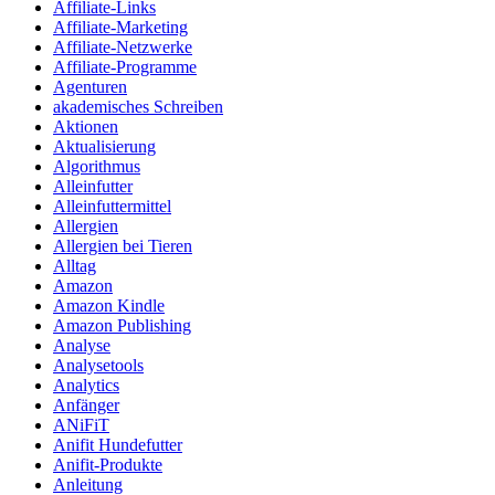
Affiliate-Links
Affiliate-Marketing
Affiliate-Netzwerke
Affiliate-Programme
Agenturen
akademisches Schreiben
Aktionen
Aktualisierung
Algorithmus
Alleinfutter
Alleinfuttermittel
Allergien
Allergien bei Tieren
Alltag
Amazon
Amazon Kindle
Amazon Publishing
Analyse
Analysetools
Analytics
Anfänger
ANiFiT
Anifit Hundefutter
Anifit-Produkte
Anleitung