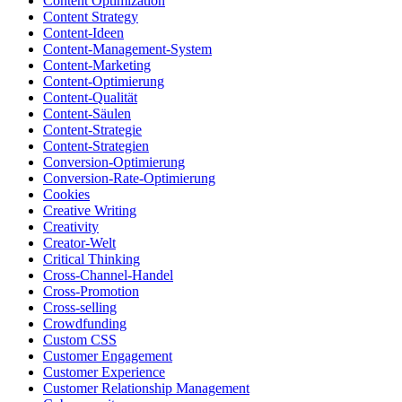
Content Optimization
Content Strategy
Content-Ideen
Content-Management-System
Content-Marketing
Content-Optimierung
Content-Qualität
Content-Säulen
Content-Strategie
Content-Strategien
Conversion-Optimierung
Conversion-Rate-Optimierung
Cookies
Creative Writing
Creativity
Creator-Welt
Critical Thinking
Cross-Channel-Handel
Cross-Promotion
Cross-selling
Crowdfunding
Custom CSS
Customer Engagement
Customer Experience
Customer Relationship Management