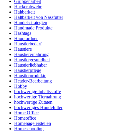
Gruppenarbeit
Hackerabwehr
Haltbarkeit
Haltbarkeit von Nassfutter
Handelsstrategien
Handmade Produkte
Hashtags
Hauptordner
Haustierbedarf
Haustiere
Haustierernährung
Haustiergesundheit
Haustierliebhaber
Haustierpflege
Haustierprodukte
Header-Bearbeitung
Hobby
hochwertige Inhaltsstoffe
hochwertige Tiernahrung
hochwertige Zutaten
hochwertiges Hundefutter
Home Office
Homeoffice
Homepage erstellen
Homeschooling