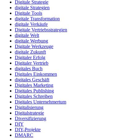
Digitale Strategie
digitale Strategien
Digitale Tools
digitale Transformation
digitale Verkäufe
Digitale Vertriebsstrategien
digitale Welt
digitale Werbung
Digitale Werkzeuge
digitale Zukunft
Digitaler Erfolg
Digitaler Vertrieb
digitales Buch
Digitales Einkommen
digitales Geschäft
Digitales Marketing
Digitales Publishing
Digitales Schreiben
Digitales Unternehmertum
Digitalisierung
Digitalstrategie
Diversifizierung
DIY
DIY-Projekte
DMARC