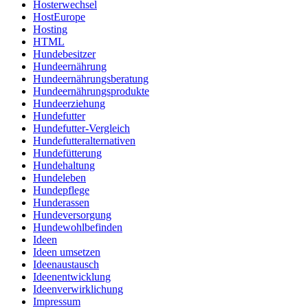
Hosterwechsel
HostEurope
Hosting
HTML
Hundebesitzer
Hundeernährung
Hundeernährungsberatung
Hundeernährungsprodukte
Hundeerziehung
Hundefutter
Hundefutter-Vergleich
Hundefutteralternativen
Hundefütterung
Hundehaltung
Hundeleben
Hundepflege
Hunderassen
Hundeversorgung
Hundewohlbefinden
Ideen
Ideen umsetzen
Ideenaustausch
Ideenentwicklung
Ideenverwirklichung
Impressum