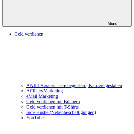
Menü
Geld verdienen
ANIfit-Berater: Tiere begeistern, Karriere gestalten
Affiliate-Marketing
eMail-Marketing
Geld verdienen mit Büchern
Geld verdienen mit T-Shirts
Side-Hustle (Nebenbeschäftigungen)
YouTube