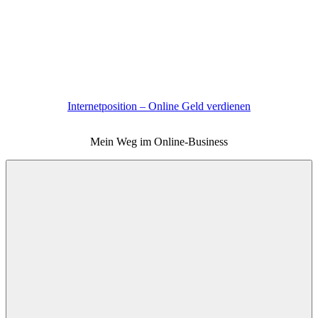
Zum
Inhalt
springen
Internetposition – Online Geld verdienen
Mein Weg im Online-Business