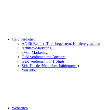
Geld verdienen
ANIfit-Berater: Tiere begeistern, Karriere gestalten
Affiliate-Marketing
eMail-Marketing
Geld verdienen mit Büchern
Geld verdienen mit T-Shirts
Side-Hustle (Nebenbeschäftigungen)
YouTube
Webseiten