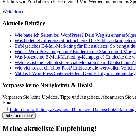
Erfahre, wie YouTuber Geld verdienen! Von Werbeeinnahmen bis Spon
Weiterlesen
Aktuelle Beiträge
Wie baue ich Seiten bei WordPress? Dein Weg zu einer erfolgr
Was bedeutet differenziert betrachten? Die Schlüsselkompetenz
Erfolgreiches E-Mail-Marketing für Dienstleister: So bringst du
Wie ist WordPress aufgebaut? Entdecke die Stärken und Möglic
Was kostet eine E-Mail-Marketing-Kampagne? Entdecke die wer
Welches ist die beliebteste Social-Media Seite in Deutschland?
Wie viel kostet ein Blog Post? Entdecke die wertvollen Vorteile
Mit 1&1 WordPress Seite erstellen: Dein Erfolg im Internet begi
Verpasse keine Neuigkeiten & Deals!
Verpassen Sie keine Updates, Tipps und Angebote. Abonnieren Sie u
Email
Indem Du fortfährst, akzeptierst Du unsere Datenschutzerklärung.
Meine aktuellste Empfehlung!