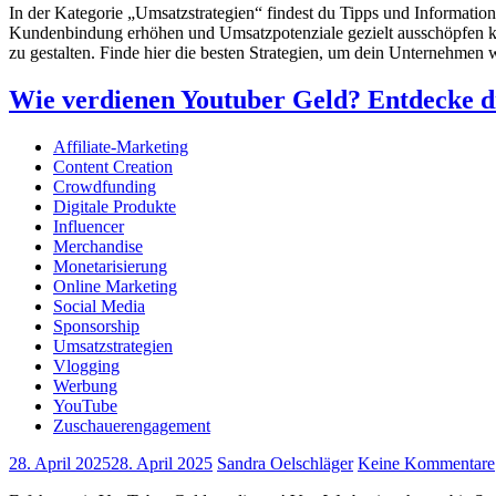
In der Kategorie „Umsatzstrategien“ findest du Tipps und Information
Kundenbindung erhöhen und Umsatzpotenziale gezielt ausschöpfen kann
zu gestalten. Finde hier die besten Strategien, um dein Unternehmen w
Wie verdienen Youtuber Geld? Entdecke di
Affiliate-Marketing
Content Creation
Crowdfunding
Digitale Produkte
Influencer
Merchandise
Monetarisierung
Online Marketing
Social Media
Sponsorship
Umsatzstrategien
Vlogging
Werbung
YouTube
Zuschauerengagement
28. April 2025
28. April 2025
Sandra Oelschläger
Keine Kommentare