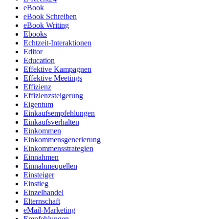
eBook
eBook Schreiben
eBook Writing
Ebooks
Echtzeit-Interaktionen
Editor
Education
Effektive Kampagnen
Effektive Meetings
Effizienz
Effizienzsteigerung
Eigentum
Einkaufsempfehlungen
Einkaufsverhalten
Einkommen
Einkommensgenerierung
Einkommensstrategien
Einnahmen
Einnahmequellen
Einsteiger
Einstieg
Einzelhandel
Elternschaft
eMail-Marketing
Empfehlungen