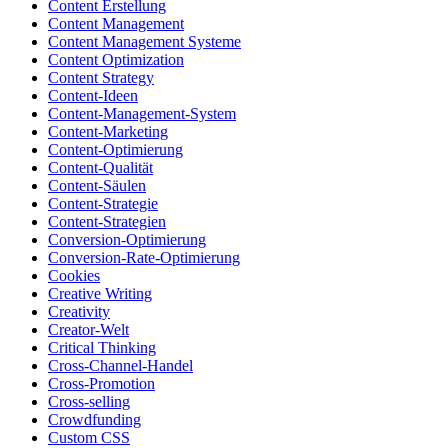
Content Erstellung
Content Management
Content Management Systeme
Content Optimization
Content Strategy
Content-Ideen
Content-Management-System
Content-Marketing
Content-Optimierung
Content-Qualität
Content-Säulen
Content-Strategie
Content-Strategien
Conversion-Optimierung
Conversion-Rate-Optimierung
Cookies
Creative Writing
Creativity
Creator-Welt
Critical Thinking
Cross-Channel-Handel
Cross-Promotion
Cross-selling
Crowdfunding
Custom CSS