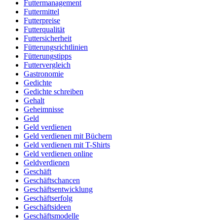
Futtermanagement
Futtermittel
Futterpreise
Futterqualität
Futtersicherheit
Fütterungsrichtlinien
Fütterungstipps
Futtervergleich
Gastronomie
Gedichte
Gedichte schreiben
Gehalt
Geheimnisse
Geld
Geld verdienen
Geld verdienen mit Büchern
Geld verdienen mit T-Shirts
Geld verdienen online
Geldverdienen
Geschäft
Geschäftschancen
Geschäftsentwicklung
Geschäftserfolg
Geschäftsideen
Geschäftsmodelle