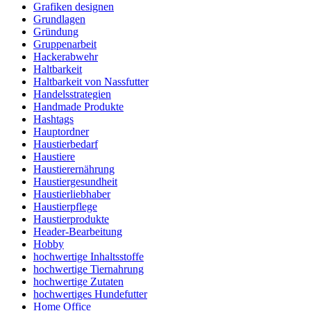
Grafiken designen
Grundlagen
Gründung
Gruppenarbeit
Hackerabwehr
Haltbarkeit
Haltbarkeit von Nassfutter
Handelsstrategien
Handmade Produkte
Hashtags
Hauptordner
Haustierbedarf
Haustiere
Haustierernährung
Haustiergesundheit
Haustierliebhaber
Haustierpflege
Haustierprodukte
Header-Bearbeitung
Hobby
hochwertige Inhaltsstoffe
hochwertige Tiernahrung
hochwertige Zutaten
hochwertiges Hundefutter
Home Office