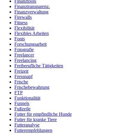
Finanztools
Finanztransparenz.
Finanzverwaltung
Firewalls
Fitness
Flexibilität
Flexibles Arbeiten
Fonts
Forschungsarbeit
Fotografie
Freelancer
Freelancing
Freiberufliche Tätigkeiten
Freizeit
Fressnapf
Frische
Frischebewahrung
FTP
Funktionalität
Funnels
Fußzeile
Futter für empfindliche Hunde
Futter für kranke Tiere
Futteranalyse
Futterempfehlungen