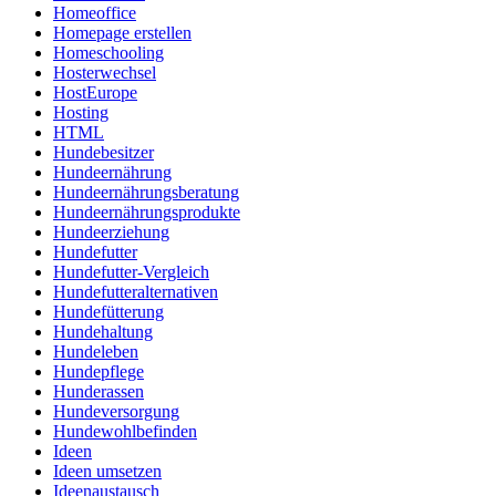
Homeoffice
Homepage erstellen
Homeschooling
Hosterwechsel
HostEurope
Hosting
HTML
Hundebesitzer
Hundeernährung
Hundeernährungsberatung
Hundeernährungsprodukte
Hundeerziehung
Hundefutter
Hundefutter-Vergleich
Hundefutteralternativen
Hundefütterung
Hundehaltung
Hundeleben
Hundepflege
Hunderassen
Hundeversorgung
Hundewohlbefinden
Ideen
Ideen umsetzen
Ideenaustausch