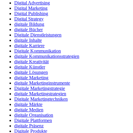
Digital Advertising
Digital Marketing
Digital Publishing
Digital Strategy
digitale Bildung
digitale Bücher
Digitale Dienstleistungen
digitale Inhalte
digitale Karriere
Digitale Kommunikation
digitale Kommunikationsstrategien
digitale Kreativität
digitale Künstler
digitale Lösungen
digitale Marketing
digitale Marketinginstrumente
Digitale Marketingstrategie
digitale Marketingstrategien
Digitale Marketingtechniken
digitale Märkte
digitale Medien
digitale Organisation
Digitale Plattformen
digitale Präsenz
Digitale Produkte