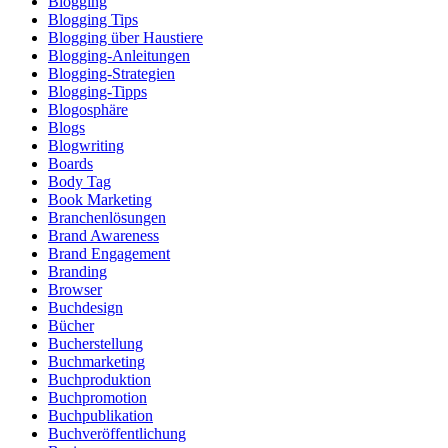
Blogging
Blogging Tips
Blogging über Haustiere
Blogging-Anleitungen
Blogging-Strategien
Blogging-Tipps
Blogosphäre
Blogs
Blogwriting
Boards
Body Tag
Book Marketing
Branchenlösungen
Brand Awareness
Brand Engagement
Branding
Browser
Buchdesign
Bücher
Bucherstellung
Buchmarketing
Buchproduktion
Buchpromotion
Buchpublikation
Buchveröffentlichung