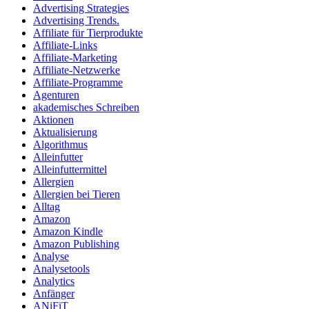
Advertising Strategies
Advertising Trends.
Affiliate für Tierprodukte
Affiliate-Links
Affiliate-Marketing
Affiliate-Netzwerke
Affiliate-Programme
Agenturen
akademisches Schreiben
Aktionen
Aktualisierung
Algorithmus
Alleinfutter
Alleinfuttermittel
Allergien
Allergien bei Tieren
Alltag
Amazon
Amazon Kindle
Amazon Publishing
Analyse
Analysetools
Analytics
Anfänger
ANiFiT