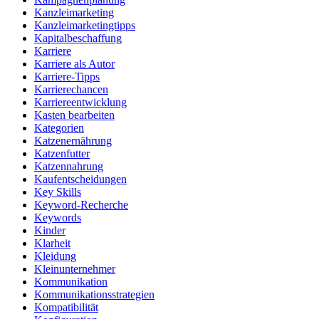
Kanzleimarketing
Kanzleimarketingtipps
Kapitalbeschaffung
Karriere
Karriere als Autor
Karriere-Tipps
Karrierechancen
Karriereentwicklung
Kasten bearbeiten
Kategorien
Katzenernährung
Katzenfutter
Katzennahrung
Kaufentscheidungen
Key Skills
Keyword-Recherche
Keywords
Kinder
Klarheit
Kleidung
Kleinunternehmer
Kommunikation
Kommunikationsstrategien
Kompatibilität