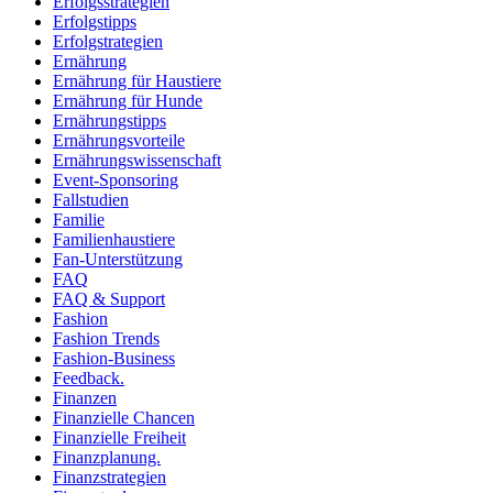
Erfolgsstrategien
Erfolgstipps
Erfolgstrategien
Ernährung
Ernährung für Haustiere
Ernährung für Hunde
Ernährungstipps
Ernährungsvorteile
Ernährungswissenschaft
Event-Sponsoring
Fallstudien
Familie
Familienhaustiere
Fan-Unterstützung
FAQ
FAQ & Support
Fashion
Fashion Trends
Fashion-Business
Feedback.
Finanzen
Finanzielle Chancen
Finanzielle Freiheit
Finanzplanung.
Finanzstrategien