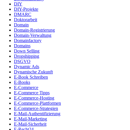
DIY
DIY-Projekte
DMARC
Doktorarbeit
Domain
Domain-Registrierung
Domain-Verwaltung
Domainfactory
Domains
Down Selling
Dropshipping
DSGVO
Dynamic Ads
Dynamische Zukunft
E-Book Schreiben
E-Books
E-Commerce
E-Commerce Tipps
E-Commerce-Hosting
E-Commerce-Plattformen
E-Commerce-Strategien
E-Mail-Authentifizierung
E-Mail-Marketing
E-Mail-Sicherheit
E-Recht24