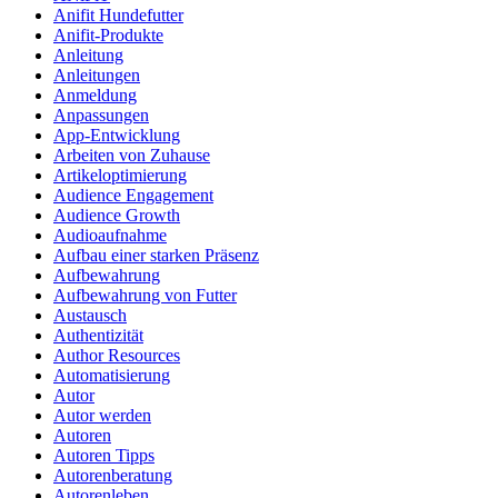
Anifit Hundefutter
Anifit-Produkte
Anleitung
Anleitungen
Anmeldung
Anpassungen
App-Entwicklung
Arbeiten von Zuhause
Artikeloptimierung
Audience Engagement
Audience Growth
Audioaufnahme
Aufbau einer starken Präsenz
Aufbewahrung
Aufbewahrung von Futter
Austausch
Authentizität
Author Resources
Automatisierung
Autor
Autor werden
Autoren
Autoren Tipps
Autorenberatung
Autorenleben