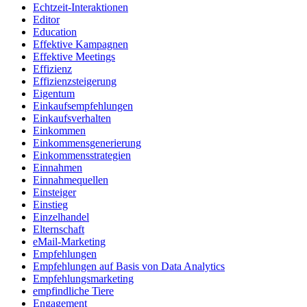
Echtzeit-Interaktionen
Editor
Education
Effektive Kampagnen
Effektive Meetings
Effizienz
Effizienzsteigerung
Eigentum
Einkaufsempfehlungen
Einkaufsverhalten
Einkommen
Einkommensgenerierung
Einkommensstrategien
Einnahmen
Einnahmequellen
Einsteiger
Einstieg
Einzelhandel
Elternschaft
eMail-Marketing
Empfehlungen
Empfehlungen auf Basis von Data Analytics
Empfehlungsmarketing
empfindliche Tiere
Engagement