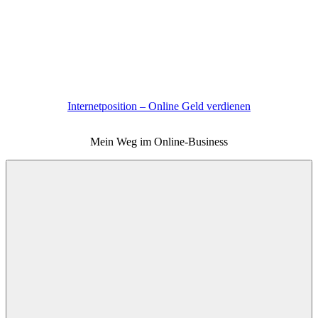
Zum
Inhalt
springen
Internetposition – Online Geld verdienen
Mein Weg im Online-Business