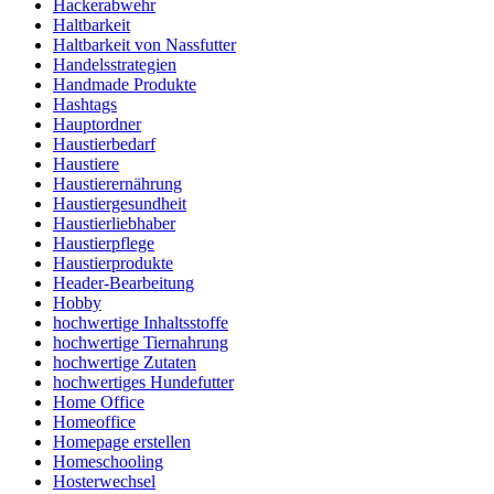
Hackerabwehr
Haltbarkeit
Haltbarkeit von Nassfutter
Handelsstrategien
Handmade Produkte
Hashtags
Hauptordner
Haustierbedarf
Haustiere
Haustierernährung
Haustiergesundheit
Haustierliebhaber
Haustierpflege
Haustierprodukte
Header-Bearbeitung
Hobby
hochwertige Inhaltsstoffe
hochwertige Tiernahrung
hochwertige Zutaten
hochwertiges Hundefutter
Home Office
Homeoffice
Homepage erstellen
Homeschooling
Hosterwechsel