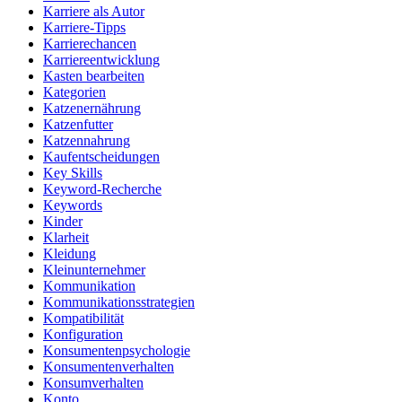
Karriere als Autor
Karriere-Tipps
Karrierechancen
Karriereentwicklung
Kasten bearbeiten
Kategorien
Katzenernährung
Katzenfutter
Katzennahrung
Kaufentscheidungen
Key Skills
Keyword-Recherche
Keywords
Kinder
Klarheit
Kleidung
Kleinunternehmer
Kommunikation
Kommunikationsstrategien
Kompatibilität
Konfiguration
Konsumentenpsychologie
Konsumentenverhalten
Konsumverhalten
Konto