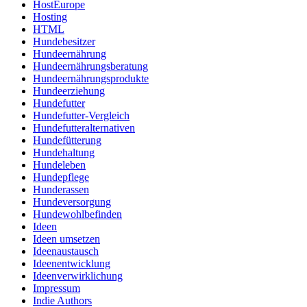
HostEurope
Hosting
HTML
Hundebesitzer
Hundeernährung
Hundeernährungsberatung
Hundeernährungsprodukte
Hundeerziehung
Hundefutter
Hundefutter-Vergleich
Hundefutteralternativen
Hundefütterung
Hundehaltung
Hundeleben
Hundepflege
Hunderassen
Hundeversorgung
Hundewohlbefinden
Ideen
Ideen umsetzen
Ideenaustausch
Ideenentwicklung
Ideenverwirklichung
Impressum
Indie Authors