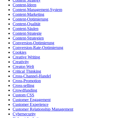
Content Strategy
Content-Ideen
Content-Management-System
Content-Marketing
Content-Optimierung
Content-Qualität
Content-Säulen
Content-Strategie
Content-Strategien
Conversion-Optimierung
Conversion-Rate-Optimierung
Cookies
Creative Writing
Creativity
Creator-Welt
Critical Thinking
Cross-Channel-Handel
Cross-Promotion
Cross-selling
Crowdfunding
Custom CSS
Customer Engagement
Customer Experience
Customer Relationship Management
Cybersecurity