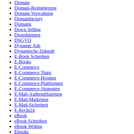
Domain
Domain-Registrierung
Domain-Verwaltung
Domainfactory
Domains
Down Selling
Dropshipping
DSGVO
Dynamic Ads
Dynamische Zukunft
E-Book Schreiben
E-Books
E-Commerce
E-Commerce Tipps
E-Commerce-Hosting
E-Commerce-Plattformen
E-Commerce-Strategien
E-Mail-Authentifizierung
E-Mail-Marketing
E-Mail-Sicherheit
E-Recht24
eBook
eBook Schreiben
eBook Writing
Ebooks