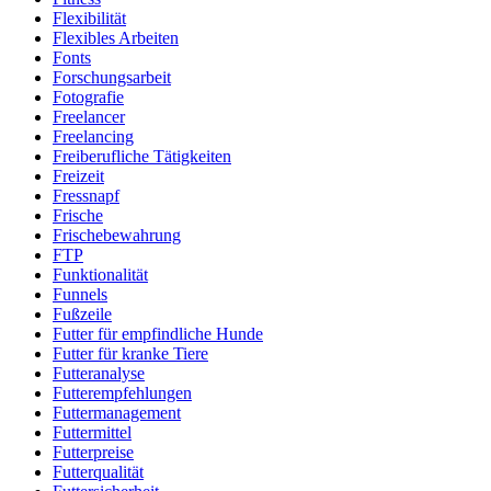
Flexibilität
Flexibles Arbeiten
Fonts
Forschungsarbeit
Fotografie
Freelancer
Freelancing
Freiberufliche Tätigkeiten
Freizeit
Fressnapf
Frische
Frischebewahrung
FTP
Funktionalität
Funnels
Fußzeile
Futter für empfindliche Hunde
Futter für kranke Tiere
Futteranalyse
Futterempfehlungen
Futtermanagement
Futtermittel
Futterpreise
Futterqualität