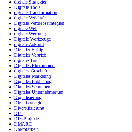
digitale Strategien
Digitale Tools
digitale Transformation
digitale Verkäufe
Digitale Vertriebsstrategien
digitale Welt
digitale Werbung
Digitale Werkzeuge
digitale Zukunft
Digitaler Erfolg
Digitaler Vertrieb
digitales Buch
Digitales Einkommen
digitales Geschäft
Digitales Marketing
Digitales Publishing
Digitales Schreiben
Digitales Unternehmertum
Digitalisierung
Digitalstrategie
Diversifizierung
DIY
DIY-Projekte
DMARC
Doktorarbeit