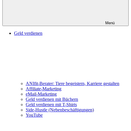
Menü
Geld verdienen
ANIfit-Berater: Tiere begeistern, Karriere gestalten
Affiliate-Marketing
eMail-Marketing
Geld verdienen mit Büchern
Geld verdienen mit T-Shirts
Side-Hustle (Nebenbeschäftigungen)
YouTube