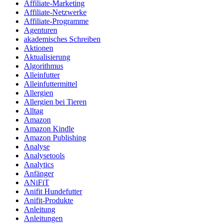
Affiliate-Marketing
Affiliate-Netzwerke
Affiliate-Programme
Agenturen
akademisches Schreiben
Aktionen
Aktualisierung
Algorithmus
Alleinfutter
Alleinfuttermittel
Allergien
Allergien bei Tieren
Alltag
Amazon
Amazon Kindle
Amazon Publishing
Analyse
Analysetools
Analytics
Anfänger
ANiFiT
Anifit Hundefutter
Anifit-Produkte
Anleitung
Anleitungen