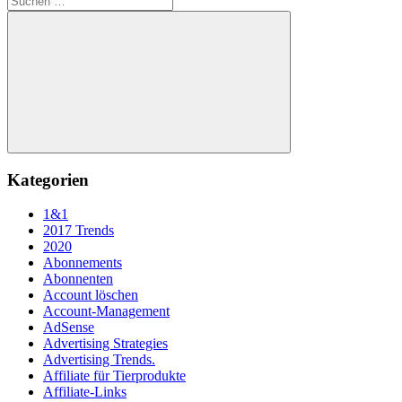
nach:
Suchen
Kategorien
1&1
2017 Trends
2020
Abonnements
Abonnenten
Account löschen
Account-Management
AdSense
Advertising Strategies
Advertising Trends.
Affiliate für Tierprodukte
Affiliate-Links