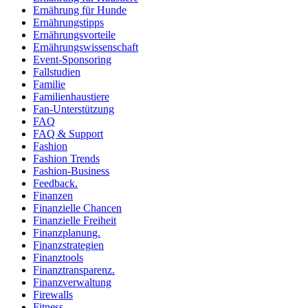
Ernährung für Hunde
Ernährungstipps
Ernährungsvorteile
Ernährungswissenschaft
Event-Sponsoring
Fallstudien
Familie
Familienhaustiere
Fan-Unterstützung
FAQ
FAQ & Support
Fashion
Fashion Trends
Fashion-Business
Feedback.
Finanzen
Finanzielle Chancen
Finanzielle Freiheit
Finanzplanung.
Finanzstrategien
Finanztools
Finanztransparenz.
Finanzverwaltung
Firewalls
Fitness