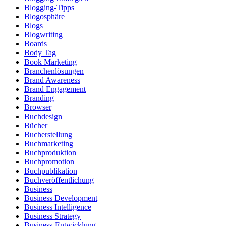
Blogging-Tipps
Blogosphäre
Blogs
Blogwriting
Boards
Body Tag
Book Marketing
Branchenlösungen
Brand Awareness
Brand Engagement
Branding
Browser
Buchdesign
Bücher
Bucherstellung
Buchmarketing
Buchproduktion
Buchpromotion
Buchpublikation
Buchveröffentlichung
Business
Business Development
Business Intelligence
Business Strategy
Business-Entwicklung