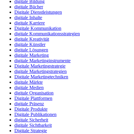
digitale Bildung
digitale Bücher
Digitale Dienstleistungen
digitale Inhalte
digitale Karriere
Digitale Kommunikation
digitale Kommunikationsstrategien
digitale Kreativität
digitale Künstler
digitale Lösungen
digitale Marketing
digitale Marketinginstrumente
Digitale Marketingstrategie
digitale Marketingstrategien
Digitale Marketingtechniken
digitale Märkte
digitale Medien
digitale Organisation
Digitale Plattformen
digitale Präsenz
Digitale Produkte
Digitale Publikationen
digitale Sicherheit
digitale Sichtbarkeit
Digitale Strategie