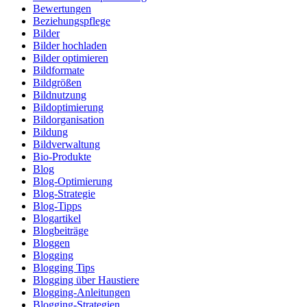
Bewertungen
Beziehungspflege
Bilder
Bilder hochladen
Bilder optimieren
Bildformate
Bildgrößen
Bildnutzung
Bildoptimierung
Bildorganisation
Bildung
Bildverwaltung
Bio-Produkte
Blog
Blog-Optimierung
Blog-Strategie
Blog-Tipps
Blogartikel
Blogbeiträge
Bloggen
Blogging
Blogging Tips
Blogging über Haustiere
Blogging-Anleitungen
Blogging-Strategien