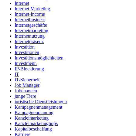
Internet
Internet Marketing
Internet-Income
Internetbusiness
Internetgeschäfte
Internetmarketing
Internetnutzung
Internetpräsenz
Investition
Investitionen
Investitionsmöglichkeiten
Investment.
IP-Blockierung
IT
IT-Sicherheit
Job Manager
Jobchancen
junge Tiere
juristische Dienstleistungen
Kampagnenmanagement
Kampagnenplanung
Kanzleimarketing
Kanzleimarketingtipps
Kapitalbeschaffung
Karriere